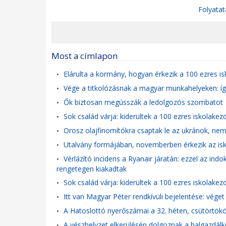
Folyatat
Most a címlapon
Elárulta a kormány, hogyan érkezik a 100 ezres i
•
Vége a titkolózásnak a magyar munkahelyeken: íg
•
Ők biztosan megússzák a ledolgozós szombatot
•
Sok család várja: kiderültek a 100 ezres iskolakez
•
Orosz olajfinomítókra csaptak le az ukránok, nem
•
Utalvány formájában, novemberben érkezik az is
•
Vérlázító incidens a Ryanair járatán: ezzel az indo
•
rengetegen kiakadtak
Sok család várja: kiderültek a 100 ezres iskolakez
•
Itt van Magyar Péter rendkívüli bejelentése: véget 
•
A Hatoslottó nyerőszámai a 32. héten, csütörtök
•
A vészhelyzet elkerülésén dolgoznak a halgazdál
•