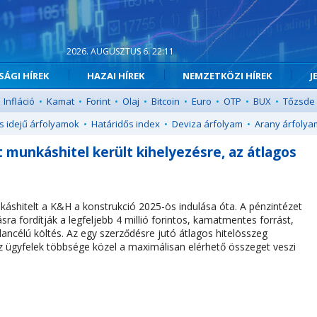
2026. AUGUSZTUS 6. 22:11
ÁGI HÍREK
HAZAI HÍREK
NEMZETKÖZI HÍREK
J
Infláció
•
Kamat
•
Forint
•
Olaj
•
Bitcoin
•
Euro
•
OTP
•
BUX
•
Tőzsde
s idejű árfolyamok
•
Határidős index
•
Deviza árfolyam
•
Arany árfolya
t munkáshitel került kihelyezésre, az átlagos
nkáshitelt a K&H a konstrukció 2025-ös indulása óta. A pénzintézet
sra fordítják a legfeljebb 4 millió forintos, kamatmentes forrást,
lancélú költés. Az egy szerződésre jutó átlagos hitelösszeg
y az ügyfelek többsége közel a maximálisan elérhető összeget veszi