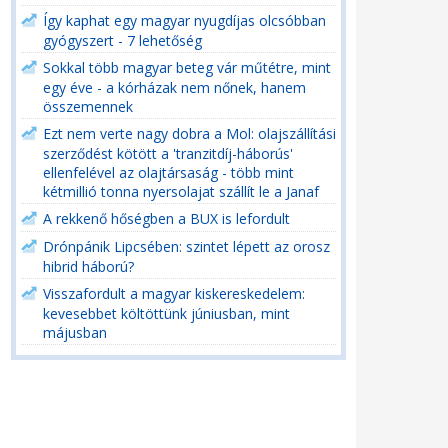
Így kaphat egy magyar nyugdíjas olcsóbban
gyógyszert - 7 lehetőség
Sokkal több magyar beteg vár műtétre, mint
egy éve - a kórházak nem nőnek, hanem
összemennek
Ezt nem verte nagy dobra a Mol: olajszállítási
szerződést kötött a 'tranzitdíj-háborús'
ellenfelével az olajtársaság - több mint
kétmillió tonna nyersolajat szállít le a Janaf
A rekkenő hőségben a BUX is lefordult
Drónpánik Lipcsében: szintet lépett az orosz
hibrid háború?
Visszafordult a magyar kiskereskedelem:
kevesebbet költöttünk júniusban, mint
májusban