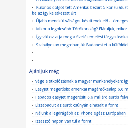
Különös dolgot tett Amerika: bezárt 5 konzulátust,
•
be az így keletkezett űrt
Újabb menekültválságot készítenek elő - tömege
•
Mikor a legolcsóbb Törökország? Eláruljuk, miko
•
Így változtatja meg a fizetésemelési tárgyalásoka
•
Szabályosan megrohanják Budapestet a külföldiek: 
•
•
•
Ajánljuk még
Vége a titkolózásnak a magyar munkahelyeken: íg
•
EasyJet megerősíti: amerikai magántőkealap 6,6 mil
•
Fapados easyJet megerősíti 6,6 milliárd eurós felvá
•
Elszabadult az euró: csúnyán elhasalt a forint
•
Nálunk a legdrágább az iPhone egész Európában: 
•
Izzasztó napon van túl a forint
•