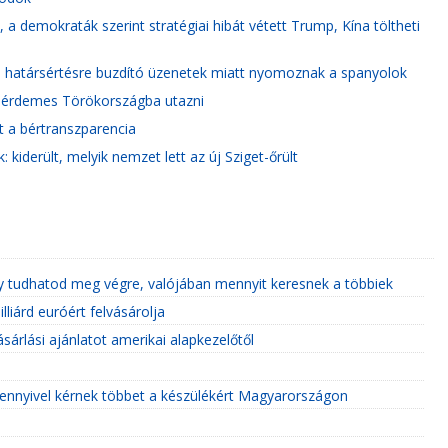
 a demokraták szerint stratégiai hibát vétett Trump, Kína töltheti
s határsértésre buzdító üzenetek miatt nyomoznak a spanyolok
r érdemes Törökországba utazni
t a bértranszparencia
kiderült, melyik nemzet lett az új Sziget-őrült
y tudhatod meg végre, valójában mennyit keresnek a többiek
liárd euróért felvásárolja
sárlási ajánlatot amerikai alapkezelőtől
ennyivel kérnek többet a készülékért Magyarországon