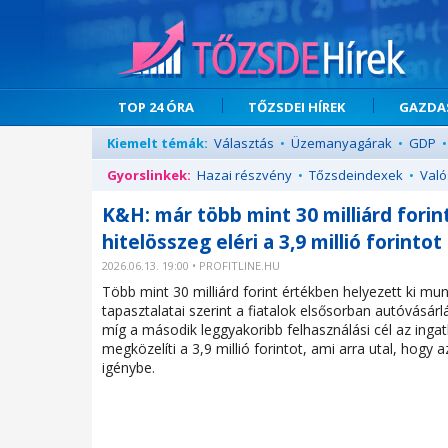
TOP 24 ÓRA
TŐZSDEI HÍREK
GAZDAS
Kiemelt témák:
Választás
•
Üzemanyagárak
•
GDP
•
Gyorslinkek:
Hazai részvény
•
Tőzsdeindexek
•
Való
K&H: már több mint 30 milliárd forin
hitelösszeg eléri a 3,9 millió forintot
2026.06.13. 19:00 • PROFITLINE.HU
Több mint 30 milliárd forint értékben helyezett ki mu
tapasztalatai szerint a fiatalok elsősorban autóvásárlá
míg a második leggyakoribb felhasználási cél az ingat
megközelíti a 3,9 millió forintot, ami arra utal, hog
igénybe.