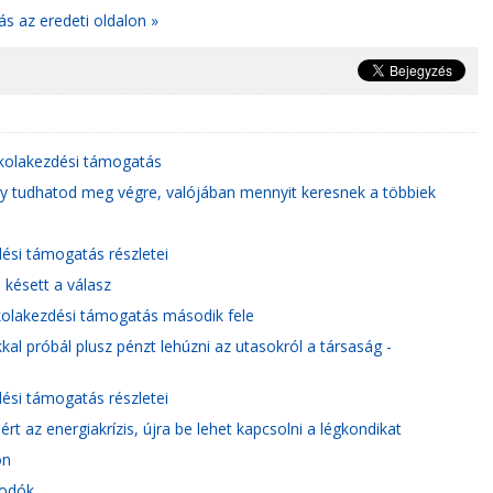
ás az eredeti oldalon »
skolakezdési támogatás
y tudhatod meg végre, valójában mennyit keresnek a többiek
dési támogatás részletei
 késett a válasz
kolakezdési támogatás második fele
kkal próbál plusz pénzt lehúzni az utasokról a társaság -
dési támogatás részletei
ért az energiakrízis, újra be lehet kapcsolni a légkondikat
ön
kodók