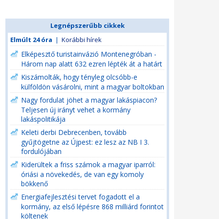
Legnépszerűbb cikkek
Elmúlt 24 óra
|
Korábbi hírek
Elképesztő turistainvázió Montenegróban -
Három nap alatt 632 ezren lépték át a határt
Kiszámolták, hogy tényleg olcsóbb-e
külföldön vásárolni, mint a magyar boltokban
Nagy fordulat jöhet a magyar lakáspiacon?
Teljesen új irányt vehet a kormány
lakáspolitikája
Keleti derbi Debrecenben, tovább
gyűjtögetne az Újpest: ez lesz az NB I 3.
fordulójában
Kiderültek a friss számok a magyar iparról:
óriási a növekedés, de van egy komoly
bökkenő
Energiafejlesztési tervet fogadott el a
kormány, az első lépésre 868 milliárd forintot
költenek