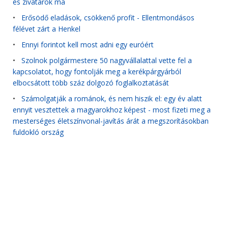
és zivatarok ma
•
Erősödő eladások, csökkenő profit - Ellentmondásos
félévet zárt a Henkel
•
Ennyi forintot kell most adni egy euróért
•
Szolnok polgármestere 50 nagyvállalattal vette fel a
kapcsolatot, hogy fontolják meg a kerékpárgyárból
elbocsátott több száz dolgozó foglalkoztatását
•
Számolgatják a románok, és nem hiszik el: egy év alatt
ennyit vesztettek a magyarokhoz képest - most fizeti meg a
mesterséges életszínvonal-javítás árát a megszorításokban
fuldokló ország