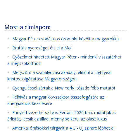
Most a címlapon:
•
Magyar Péter csodálatos örömhírt közölt a magyarokkal
•
Brutális nyereséget ért el a Mol
•
Győzelmet hirdetett Magyar Péter - mindenki visszatérhet
a megszokotthoz
•
Megszűnt a szabályozási akadály, elindul a Lightyear
kriptoszolgáltatása Magyarországon
•
Gyengüléssel zártak a New York-i tőzsde főbb mutatói
•
Felhívás a magyar kkv-szektor összefogására az
energiakrízis kezelésére
•
Ennyiért vezethetsz te is Ferrarit 2026-ban: mutatjuk az
árlistát, leesik az állad, mennyibe kerül az olasz luxus
•
Amerikai óriásokkal tárgyalt a 4iG - Új szintre léphet a