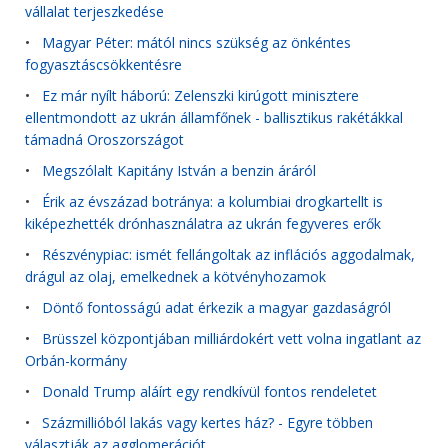
vállalat terjeszkedése
•
Magyar Péter: mától nincs szükség az önkéntes
fogyasztáscsökkentésre
•
Ez már nyílt háború: Zelenszki kirúgott minisztere
ellentmondott az ukrán államfőnek - ballisztikus rakétákkal
támadná Oroszországot
•
Megszólalt Kapitány István a benzin áráról
•
Érik az évszázad botránya: a kolumbiai drogkartellt is
kiképezhették drónhasználatra az ukrán fegyveres erők
•
Részvénypiac: ismét fellángoltak az inflációs aggodalmak,
drágul az olaj, emelkednek a kötvényhozamok
•
Döntő fontosságú adat érkezik a magyar gazdaságról
•
Brüsszel központjában milliárdokért vett volna ingatlant az
Orbán-kormány
•
Donald Trump aláírt egy rendkívül fontos rendeletet
•
Százmillióból lakás vagy kertes ház? - Egyre többen
választják az agglomerációt