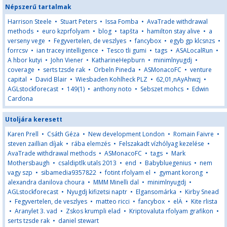
Népszerű tartalmak
Harrison Steele
•
Stuart Peters
•
Issa Fomba
•
AvaTrade withdrawal
methods
•
euro kzprfolyam
•
blog
•
tapšta
•
hamilton stay alive
•
a
verseny vege
•
Fegyvertelen, de veszlyes
•
fancybox
•
egyb gp klcsnzs
•
forrcsv
•
ian tracey intelligence
•
Tesco tli gumi
•
tags
•
ASALocalRun
•
A hbor kutyi
•
John Viener
•
KatharineHepburn
•
minimlnyugdj
•
coverage
•
serts tzsde rak
•
Orbeln Pineda
•
ASMonacoFC
•
venture
capital
•
David Blair
•
Wiesbaden Kohlheck PLZ
•
62,01,nAyAhwzj
•
AGLstockforecast
•
149(1)
•
anthony noto
•
Sebszet mohcs
•
Edwin
Cardona
Utoljára keresett
Karen Prell
•
Csáth Géza
•
New development London
•
Romain Faivre
•
steven zaillian díjak
•
rába elemzés
•
Felszakadt vízhólyag kezelése
•
AvaTrade withdrawal methods
•
ASMonacoFC
•
tags
•
Mark
Mothersbaugh
•
csaldiptlk utals 2013
•
end
•
Babybluegenius
•
nem
vagy szp
•
sibamedia9357822
•
fotint rfolyam el
•
gymant korong
•
alexandra danilova choura
•
MMM Minelli dal
•
minimlnyugdj
•
AGLstockforecast
•
Nyugdj kifizetsi naptr
•
Elgansomárka
•
Kirby Snead
•
Fegyvertelen, de veszlyes
•
matteo ricci
•
fancybox
•
elÄ
•
Kite rlista
•
Aranylet 3. vad
•
Zskos krumpli elad
•
Kriptovaluta rfolyam grafikon
•
serts tzsde rak
•
daniel stewart