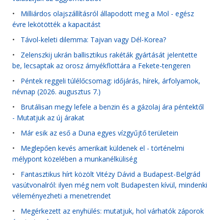
•
Milliárdos olajszállításról állapodott meg a Mol - egész
évre lekötötték a kapacitást
•
Távol-keleti dilemma: Tajvan vagy Dél-Korea?
•
Zelenszkij ukrán ballisztikus rakéták gyártását jelentette
be, lecsaptak az orosz árnyékflottára a Fekete-tengeren
•
Péntek reggeli túlélőcsomag: időjárás, hírek, árfolyamok,
névnap (2026. augusztus 7.)
•
Brutálisan megy lefele a benzin és a gázolaj ára péntektől
- Mutatjuk az új árakat
•
Már esik az eső a Duna egyes vízgyűjtő területein
•
Meglepően kevés amerikait küldenek el - történelmi
mélypont közelében a munkanélküliség
•
Fantasztikus hírt közölt Vitézy Dávid a Budapest-Belgrád
vasútvonalról: ilyen még nem volt Budapesten kívül, mindenki
véleményezheti a menetrendet
•
Megérkezett az enyhülés: mutatjuk, hol várhatók záporok