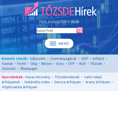
2026. AUGUSZTUS 7. 08:08
Kiemelt témák:
Választás
•
Üzemanyagárak
•
GDP
•
Infláció
•
Kamat
•
Forint
•
Olaj
•
Bitcoin
•
Euro
•
OTP
•
BUX
•
Tőzsde
•
Elemzés
•
Állampapír
Gyorslinkek:
Hazai részvény
•
Tőzsdeindexek
•
Valós idejű
árfolyamok
•
Határidős index
•
Deviza árfolyam
•
Arany árfolyam
•
Kriptovaluta árfolyam