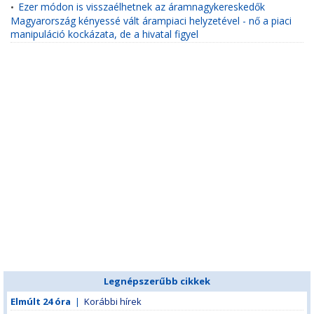
Ezer módon is visszaélhetnek az áramnagykereskedők
•
Magyarország kényessé vált árampiaci helyzetével - nő a piaci
manipuláció kockázata, de a hivatal figyel
Legnépszerűbb cikkek
Elmúlt 24 óra
|
Korábbi hírek