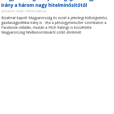
irány a három nagy hitelminősítőtől
2026.06.07. 06:00 • PROFITLINE.HU
Bizalmat kapott Magyarország és ezzel a jelenlegi költségvetési,
gazdaságpolitikai irány is - írta a pénzügyminiszter szombaton a
Facebook-oldalán, miután a Fitch Ratings is közzétette
Magyarország hitelbesorolásáról szóló döntését.