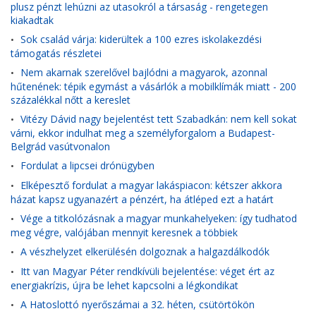
plusz pénzt lehúzni az utasokról a társaság - rengetegen
kiakadtak
Sok család várja: kiderültek a 100 ezres iskolakezdési
•
támogatás részletei
Nem akarnak szerelővel bajlódni a magyarok, azonnal
•
hűtenének: tépik egymást a vásárlók a mobilklímák miatt - 200
százalékkal nőtt a kereslet
Vitézy Dávid nagy bejelentést tett Szabadkán: nem kell sokat
•
várni, ekkor indulhat meg a személyforgalom a Budapest-
Belgrád vasútvonalon
Fordulat a lipcsei drónügyben
•
Elképesztő fordulat a magyar lakáspiacon: kétszer akkora
•
házat kapsz ugyanazért a pénzért, ha átléped ezt a határt
Vége a titkolózásnak a magyar munkahelyeken: így tudhatod
•
meg végre, valójában mennyit keresnek a többiek
A vészhelyzet elkerülésén dolgoznak a halgazdálkodók
•
Itt van Magyar Péter rendkívüli bejelentése: véget ért az
•
energiakrízis, újra be lehet kapcsolni a légkondikat
A Hatoslottó nyerőszámai a 32. héten, csütörtökön
•