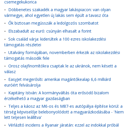
csemegekukorica
Döbbenetes szakadék a magyar lakáspiacon: van olyan
•
vármegye, ahol egyetlen új lakás sem épült a tavasz óta
Ők biztosan megússzák a ledolgozós szombatot
•
Elszabadult az euró: csúnyán elhasalt a forint
•
Sok család várja: kiderültek a 100 ezres iskolakezdési
•
támogatás részletei
Utalvány formájában, novemberben érkezik az iskolakezdési
•
támogatás második fele
Orosz olajfinomítókra csaptak le az ukránok, nem késett a
•
válasz
EasyJet megerősíti: amerikai magántőkealap 6,6 milliárd
•
euróért felvásárolja
Kapitány István: A kormányváltás óta erősödő bizalom
•
érzékelhető a magyar gazdaságban
Teljes a káosz az M6-os és M87-es autópálya építése körül: a
•
térség képviselője belebonyolódott a magyarázkodásába - 'Nem
lett teljesen leállítva'
Vérlázító incidens a Ryanair járatán: ezzel az indokkal próbál
•