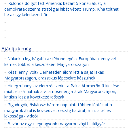
Különös dolgot tett Amerika: bezárt 5 konzulátust, a
•
demokraták szerint stratégiai hibát vétett Trump, Kína töltheti
be az így keletkezett űrt
•
•
•
Ajánljuk még
Nálunk a legdrágább az iPhone egész Európában: ennyivel
•
kérnek többet a készülékért Magyarországon
Kész, ennyi volt? Elérhetetlen álom lett a saját lakás
•
Magyarországon, drasztikus lépésekre készülnek
Hidegzuhany: az elemző szerint a Paksi Atomerőmű kiesése
•
miatt elszállhatnak a villamosenergia-árak Magyarországon,
kritikus lesz a következő időszak
Gigadugók, őskáosz: három nap alatt többen lépték át a
•
magyarok által is közkedvelt ország határát, mint a teljes
lakossága - videó!
Bezár az egyik legnagyobb magyarországi bicikligyár
•