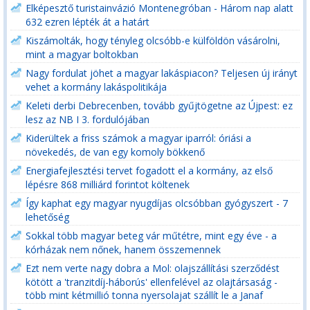
Elképesztő turistainvázió Montenegróban - Három nap alatt
632 ezren lépték át a határt
Kiszámolták, hogy tényleg olcsóbb-e külföldön vásárolni,
mint a magyar boltokban
Nagy fordulat jöhet a magyar lakáspiacon? Teljesen új irányt
vehet a kormány lakáspolitikája
Keleti derbi Debrecenben, tovább gyűjtögetne az Újpest: ez
lesz az NB I 3. fordulójában
Kiderültek a friss számok a magyar iparról: óriási a
növekedés, de van egy komoly bökkenő
Energiafejlesztési tervet fogadott el a kormány, az első
lépésre 868 milliárd forintot költenek
Így kaphat egy magyar nyugdíjas olcsóbban gyógyszert - 7
lehetőség
Sokkal több magyar beteg vár műtétre, mint egy éve - a
kórházak nem nőnek, hanem összemennek
Ezt nem verte nagy dobra a Mol: olajszállítási szerződést
kötött a 'tranzitdíj-háborús' ellenfelével az olajtársaság -
több mint kétmillió tonna nyersolajat szállít le a Janaf