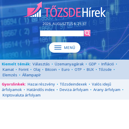
2026. AUGUSZTUS 6. 21:37
Kiemelt témák:
Választás
•
Üzemanyagárak
•
GDP
•
Infláció
•
Kamat
•
Forint
•
Olaj
•
Bitcoin
•
Euro
•
OTP
•
BUX
•
Tőzsde
•
Elemzés
•
Állampapír
Gyorslinkek:
Hazai részvény
•
Tőzsdeindexek
•
Valós idejű
árfolyamok
•
Határidős index
•
Deviza árfolyam
•
Arany árfolyam
•
Kriptovaluta árfolyam