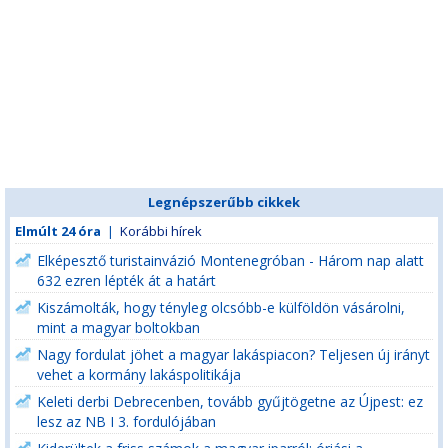
Legnépszerűbb cikkek
Elmúlt 24 óra
|
Korábbi hírek
Elképesztő turistainvázió Montenegróban - Három nap alatt
632 ezren lépték át a határt
Kiszámolták, hogy tényleg olcsóbb-e külföldön vásárolni,
mint a magyar boltokban
Nagy fordulat jöhet a magyar lakáspiacon? Teljesen új irányt
vehet a kormány lakáspolitikája
Keleti derbi Debrecenben, tovább gyűjtögetne az Újpest: ez
lesz az NB I 3. fordulójában