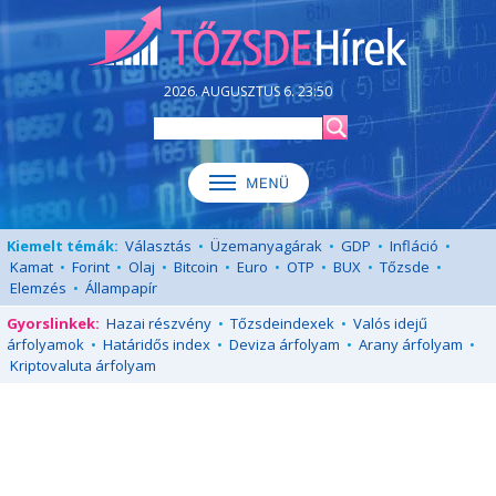
2026. AUGUSZTUS 6. 23:50
Kiemelt témák:
Választás
•
Üzemanyagárak
•
GDP
•
Infláció
•
Kamat
•
Forint
•
Olaj
•
Bitcoin
•
Euro
•
OTP
•
BUX
•
Tőzsde
•
Elemzés
•
Állampapír
Gyorslinkek:
Hazai részvény
•
Tőzsdeindexek
•
Valós idejű
árfolyamok
•
Határidős index
•
Deviza árfolyam
•
Arany árfolyam
•
Kriptovaluta árfolyam