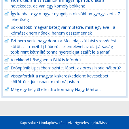
Kiderültek a friss számok a magyar iparról: óriási a
növekedés, de van egy komoly bökkenő
Így kaphat egy magyar nyugdíjas olcsóbban gyógyszert - 7
lehetőség
Sokkal több magyar beteg vár műtétre, mint egy éve - a
kórházak nem nőnek, hanem összemennek
Ezt nem verte nagy dobra a Mol: olajszállítási szerződést
kötött a 'tranzitdíj-háborús' ellenfelével az olajtársaság -
több mint kétmillió tonna nyersolajat szállít le a Janaf
A rekkenő hőségben a BUX is lefordult
Drónpánik Lipcsében: szintet lépett az orosz hibrid háború?
Visszafordult a magyar kiskereskedelem: kevesebbet
költöttünk júniusban, mint májusban
Még egy helyről elküldi a kormány Nagy Mártont
Kapcsolat
•
Honlapkészítés
|
Vízszigetelés injektálással