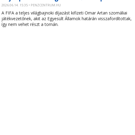
2026.06.14. 15:35 • PENZCENTRUM.HU
A FIFA a teljes világbajnoki díjazást kifizeti Omar Artan szomáliai
játékvezetőnek, akit az Egyesült Államok határán visszafordítottak,
így nem vehet részt a tornán.