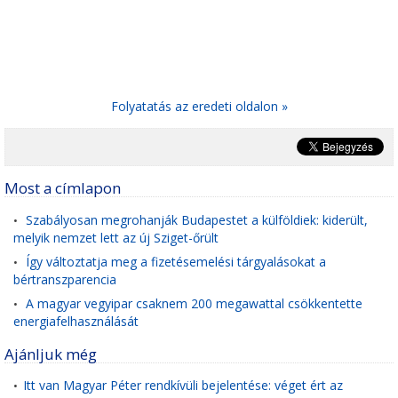
Folyatatás az eredeti oldalon »
Most a címlapon
Szabályosan megrohanják Budapestet a külföldiek: kiderült,
•
melyik nemzet lett az új Sziget-őrült
Így változtatja meg a fizetésemelési tárgyalásokat a
•
bértranszparencia
A magyar vegyipar csaknem 200 megawattal csökkentette
•
energiafelhasználását
Ajánljuk még
Itt van Magyar Péter rendkívüli bejelentése: véget ért az
•