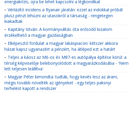
energiakrízis, újra be lehet kapcsolni a légkondikat
Vérlázító incidens a Ryanair járatán: ezzel az indokkal próbál
•
plusz pénzt lehúzni az utasokról a társaság - rengetegen
kiakadtak
Kapitány István: A kormányváltás óta erősödő bizalom
•
érzékelhető a magyar gazdaságban
Elképesztő fordulat a magyar lakáspiacon: kétszer akkora
•
házat kapsz ugyanazért a pénzért, ha átléped ezt a határt
Teljes a káosz az M6-os és M87-es autópálya építése körül: a
•
térség képviselője belebonyolódott a magyarázkodásába - 'Nem
lett teljesen leállítva'
Magyar Péter kimondta: tudták, hogy kevés lesz az áram,
•
mégis tovább növelték az igényeket - egy teljes paksnyi
terhelést kapott a rendszer