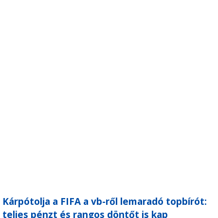
Kárpótolja a FIFA a vb-ről lemaradó topbírót:
teljes pénzt és rangos döntőt is kap