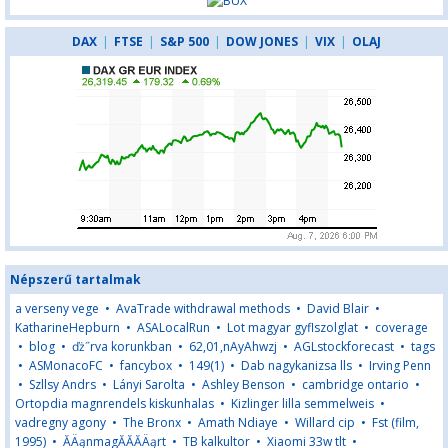
DAX
|
FTSE
|
S&P 500
|
DOW JONES
|
VIX
|
OLAJ
Népszerű tartalmak
a verseny vege
•
AvaTrade withdrawal methods
•
David Blair
•
KatharineHepburn
•
ASALocalRun
•
Lot magyar gyflszolglat
•
coverage
•
blog
•
ďż˝rva korunkban
•
62,01,nAyAhwzj
•
AGLstockforecast
•
tags
•
ASMonacoFC
•
fancybox
•
149(1)
•
Dab nagykanizsa lls
•
Irving Penn
•
Szllsy Andrs
•
Lányi Sarolta
•
Ashley Benson
•
cambridge ontario
•
Ortopdia magnrendels kiskunhalas
•
Kizlinger lilla semmelweis
•
vadregny agony
•
The Bronx
•
Amath Ndiaye
•
Willard cip
•
Fst (film,
1995)
•
ĂÄąnmagĂĂĂÄąrt
•
TB kalkultor
•
Xiaomi 33w tlt
•