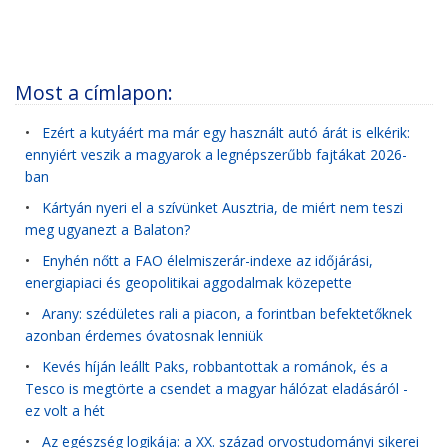
Most a címlapon:
•
Ezért a kutyáért ma már egy használt autó árát is elkérik:
ennyiért veszik a magyarok a legnépszerűbb fajtákat 2026-
ban
•
Kártyán nyeri el a szívünket Ausztria, de miért nem teszi
meg ugyanezt a Balaton?
•
Enyhén nőtt a FAO élelmiszerár-indexe az időjárási,
energiapiaci és geopolitikai aggodalmak közepette
•
Arany: szédületes rali a piacon, a forintban befektetőknek
azonban érdemes óvatosnak lenniük
•
Kevés híján leállt Paks, robbantottak a románok, és a
Tesco is megtörte a csendet a magyar hálózat eladásáról -
ez volt a hét
•
Az egészség logikája: a XX. század orvostudományi sikerei