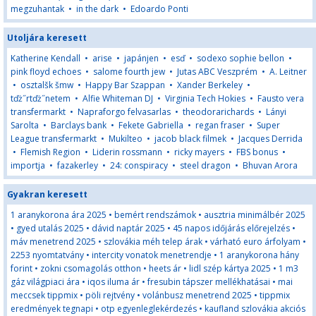
megzuhantak
•
in the dark
•
Edoardo Ponti
Utoljára keresett
Katherine Kendall
•
arise
•
japánjen
•
esď
•
sodexo sophie bellon
•
pink floyd echoes
•
salome fourth jew
•
Jutas ABC Veszprém
•
A. Leitner
•
osztalšk šmw
•
Happy Bar Szappan
•
Xander Berkeley
•
tďż˝rtďż˝netem
•
Alfie Whiteman DJ
•
Virginia Tech Hokies
•
Fausto vera
transfermarkt
•
Napraforgo felvasarlas
•
theodorarichards
•
Lányi
Sarolta
•
Barclays bank
•
Fekete Gabriella
•
regan fraser
•
Super
League transfermarkt
•
Mukilteo
•
jacob black filmek
•
Jacques Derrida
•
Flemish Region
•
Liderin rossmann
•
ricky mayers
•
FBS bonus
•
importja
•
fazakerley
•
24: conspiracy
•
steel dragon
•
Bhuvan Arora
Gyakran keresett
1 aranykorona ára 2025
•
bemért rendszámok
•
ausztria minimálbér 2025
•
gyed utalás 2025
•
dávid naptár 2025
•
45 napos időjárás előrejelzés
•
máv menetrend 2025
•
szlovákia méh telep árak
•
várható euro árfolyam
•
2253 nyomtatvány
•
intercity vonatok menetrendje
•
1 aranykorona hány
forint
•
zokni csomagolás otthon
•
heets ár
•
lidl szép kártya 2025
•
1 m3
gáz világpiaci ára
•
iqos iluma ár
•
fresubin tápszer mellékhatásai
•
mai
meccsek tippmix
•
pöli rejtvény
•
volánbusz menetrend 2025
•
tippmix
eredmények tegnapi
•
otp egyenleglekérdezés
•
kaufland szlovákia akciós