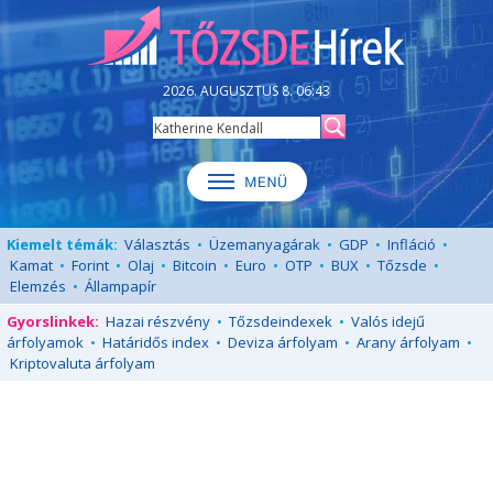
2026. AUGUSZTUS 8. 06:43
Kiemelt témák:
Választás
•
Üzemanyagárak
•
GDP
•
Infláció
•
Kamat
•
Forint
•
Olaj
•
Bitcoin
•
Euro
•
OTP
•
BUX
•
Tőzsde
•
Elemzés
•
Állampapír
Gyorslinkek:
Hazai részvény
•
Tőzsdeindexek
•
Valós idejű
árfolyamok
•
Határidős index
•
Deviza árfolyam
•
Arany árfolyam
•
Kriptovaluta árfolyam