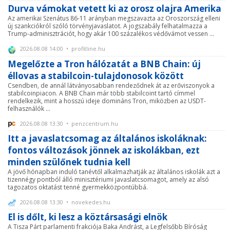
Durva vámokat vetett ki az orosz olajra Amerika
Az amerikai Szenátus 86-11 arányban megszavazta az Oroszország elleni
új szankciókról szóló törvényjavaslatot. A jogszabály felhatalmazza a
Trump-adminisztrációt, hogy akár 100 százalékos védővámot vessen ...
2026.08.08 14:00 • profitline.hu
Megelőzte a Tron hálózatát a BNB Chain: új
éllovas a stabilcoin-tulajdonosok között
Csendben, de annál látványosabban rendeződnek át az erőviszonyok a
stabilcoinpiacon. A BNB Chain már több stabilcoint tartó címmel
rendelkezik, mint a hosszú ideje domináns Tron, miközben az USDT-
felhasználók ...
2026.08.08 13:30 • penzcentrum.hu
Itt a javaslatcsomag az általános iskoláknak:
fontos változások jönnek az iskolákban, ezt
minden szülőnek tudnia kell
A jövő hónapban induló tanévtől alkalmazhatják az általános iskolák azt a
tizennégy pontból álló minisztériumi javaslatcsomagot, amely az alsó
tagozatos oktatást tenné gyermekközpontúbbá.
2026.08.08 13:30 • novekedes.hu
El is dőlt, ki lesz a köztársasági elnök
A Tisza Párt parlamenti frakciója Baka Andrást, a Legfelsőbb Bíróság