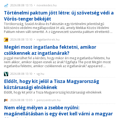
2026.08.08 13:15 • novekedes.hu
Történelmi paktum jött létre: új szövetség védi a
Vörös-tenger békéjét
Törökország, Szaúd-Arábia és Pakisztán egy történelmi jelentőségű
kölcsönös védelmi megállapodást írt alá, amely Mekkai Közös Védelmi
Paktum néven vált ismertté. A z úgynevezett szunnita paktum elrettentő ...
2026.08.08 13:10 • ingatlanhirek.hu
Megéri most ingatlanba fektetni, amikor
csökkennek az ingatlanárak?
Joggal merülhet fel a kérdés, hogy mikor éri meg ingatlanba fektetni, ha
nem akkor, amikor éppen esnek az árak? Egyfajta The post Megéri most
ingatlanba fektetni, amikor csökkennek az ingatlanárak? appeared ...
2026.08.08 13:10 • vg.hu
Eldőlt, hogy kit jelöl a Tisza Magyarország
köztársasági elnökének
Eldőlt, hogy kit jelöl a Tisza Magyarország köztársasági elnökének
2026.08.08 13:05 • penzcentrum.hu
Nem elég mélyen a zsebbe nyúlni:
magánellátásban is egy évet kell várni a magyar