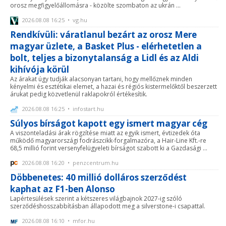
orosz megfigyelőállomásra - közölte szombaton az ukrán ...
2026.08.08 16:25 • vg.hu
Rendkívüli: váratlanul bezárt az orosz Mere
magyar üzlete, a Basket Plus - elérhetetlen a
bolt, teljes a bizonytalanság a Lidl és az Aldi
kihívója körül
Az árakat úgy tudják alacsonyan tartani, hogy mellőznek minden
kényelmi és esztétikai elemet, a hazai és régiós kistermelőktől beszerzett
árukat pedig közvetlenül raklapokról értékesítik.
2026.08.08 16:25 • infostart.hu
Súlyos bírságot kapott egy ismert magyar cég
A viszonteladási árak rögzítése miatt az egyik ismert, évtizedek óta
működő magyarországi fodrászcikk-forgalmazóra, a Hair-Line Kft.-re
68,5 millió forint versenyfelügyeleti bírságot szabott ki a Gazdasági ...
2026.08.08 16:20 • penzcentrum.hu
Döbbenetes: 40 millió dolláros szerződést
kaphat az F1-ben Alonso
Lapértesülések szerint a kétszeres világbajnok 2027-ig szóló
szerződéshosszabbításban állapodott meg a silverstone-i csapattal.
2026.08.08 16:10 • mfor.hu