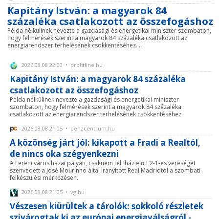
Kapitány István: a magyarok 84
százaléka csatlakozott az összefogáshoz
Példa nélkülinek nevezte a gazdasági és energetikai miniszter szombaton,
hogy felmérések szerint a magyarok 84 százaléka csatlakozott az
energiarendszer terhelésének csökkentéséhez....
2026.08.08 22:00 • profitline.hu
Kapitány István: a magyarok 84 százaléka
csatlakozott az összefogáshoz
Példa nélkülinek nevezte a gazdasági és energetikai miniszter
szombaton, hogy felmérések szerint a magyarok 84 százaléka
csatlakozott az energiarendszer terhelésének csökkentéséhez.
2026.08.08 21:05 • penzcentrum.hu
A közönség járt jól: kikapott a Fradi a Realtól,
de nincs oka szégyenkezni
A Ferencváros hazai pályán, csaknem telt ház előtt 2-1-es vereséget
szenvedett a José Mourinho által irányított Real Madridtól a szombati
felkészülési mérkőzésen.
2026.08.08 21:05 • vg.hu
Vészesen kiürültek a tárolók: sokkoló részletek
szivárogtak ki az európai energiaválságról -