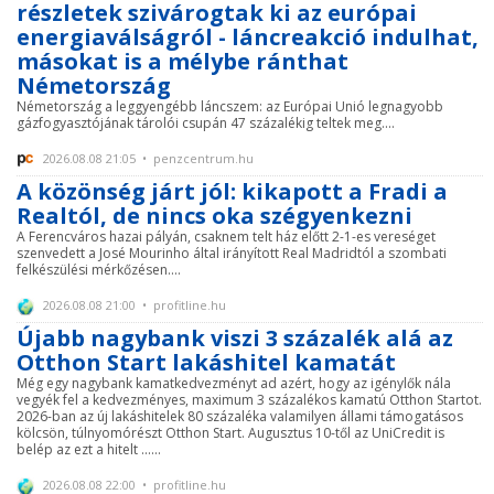
részletek szivárogtak ki az európai
energiaválságról - láncreakció indulhat,
másokat is a mélybe ránthat
Németország
Németország a leggyengébb láncszem: az Európai Unió legnagyobb
gázfogyasztójának tárolói csupán 47 százalékig teltek meg....
2026.08.08 21:05 • penzcentrum.hu
A közönség járt jól: kikapott a Fradi a
Realtól, de nincs oka szégyenkezni
A Ferencváros hazai pályán, csaknem telt ház előtt 2-1-es vereséget
szenvedett a José Mourinho által irányított Real Madridtól a szombati
felkészülési mérkőzésen....
2026.08.08 21:00 • profitline.hu
Újabb nagybank viszi 3 százalék alá az
Otthon Start lakáshitel kamatát
Még egy nagybank kamatkedvezményt ad azért, hogy az igénylők nála
vegyék fel a kedvezményes, maximum 3 százalékos kamatú Otthon Startot.
2026-ban az új lakáshitelek 80 százaléka valamilyen állami támogatásos
kölcsön, túlnyomórészt Otthon Start. Augusztus 10-től az UniCredit is
belép az ezt a hitelt ......
2026.08.08 22:00 • profitline.hu