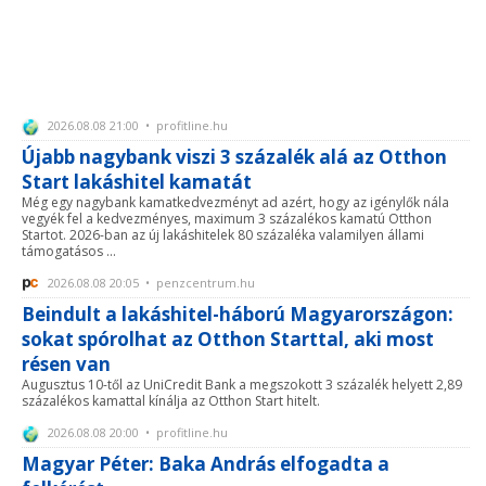
2026.08.08 21:00 • profitline.hu
Újabb nagybank viszi 3 százalék alá az Otthon
Start lakáshitel kamatát
Még egy nagybank kamatkedvezményt ad azért, hogy az igénylők nála
vegyék fel a kedvezményes, maximum 3 százalékos kamatú Otthon
Startot. 2026-ban az új lakáshitelek 80 százaléka valamilyen állami
támogatásos ...
2026.08.08 20:05 • penzcentrum.hu
Beindult a lakáshitel-háború Magyarországon:
sokat spórolhat az Otthon Starttal, aki most
résen van
Augusztus 10-től az UniCredit Bank a megszokott 3 százalék helyett 2,89
százalékos kamattal kínálja az Otthon Start hitelt.
2026.08.08 20:00 • profitline.hu
Magyar Péter: Baka András elfogadta a