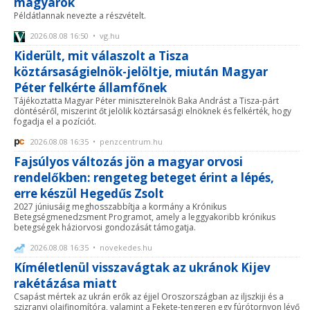
magyarok
Példátlannak nevezte a részvételt.
2026.08.08 16:50 • vg.hu
Kiderült, mit válaszolt a Tisza
köztársaságielnök-jelöltje, miután Magyar
Péter felkérte államfőnek
Tájékoztatta Magyar Péter miniszterelnök Baka Andrást a Tisza-párt
döntéséről, miszerint őt jelölik köztársasági elnöknek és felkérték, hogy
fogadja el a pozíciót.
2026.08.08 16:35 • penzcentrum.hu
Fajsúlyos változás jön a magyar orvosi
rendelőkben: rengeteg beteget érint a lépés,
erre készül Hegedűs Zsolt
2027 júniusáig meghosszabbítja a kormány a Krónikus
Betegségmenedzsment Programot, amely a leggyakoribb krónikus
betegségek háziorvosi gondozását támogatja.
2026.08.08 16:35 • novekedes.hu
Kíméletlenül visszavágtak az ukránok Kijev
rakétázása miatt
Csapást mértek az ukrán erők az éjjel Oroszországban az iljszkiji és a
szizranyi olajfinomítóra, valamint a Fekete-tengeren egy fúrótornyon lévő