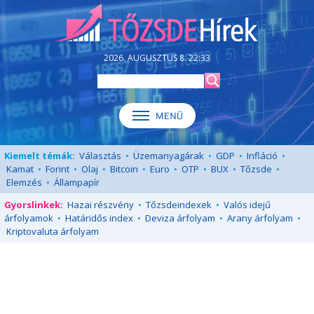
2026. AUGUSZTUS 8. 22:33
Kiemelt témák:
Választás
•
Üzemanyagárak
•
GDP
•
Infláció
•
Kamat
•
Forint
•
Olaj
•
Bitcoin
•
Euro
•
OTP
•
BUX
•
Tőzsde
•
Elemzés
•
Állampapír
Gyorslinkek:
Hazai részvény
•
Tőzsdeindexek
•
Valós idejű
árfolyamok
•
Határidős index
•
Deviza árfolyam
•
Arany árfolyam
•
Kriptovaluta árfolyam