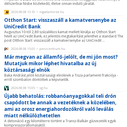
délszerbiai Nisbe közlekedő, illetve onnan induló járatát.
2026.08.08 15:10 • ingatlanhirek.hu
Otthon Start: visszaszáll a kamatversenybe az
UniCredit Bank
Augusztus 10-tól 2,89 százalékos kamat mellett kínálja az Otthon Start
hitelt az UniCredit Bank, ez jelentős megtakarítást jelenthet a standard The
post Otthon Start: visszaszáll a kamatversenybe az UniCredit ...
2026.08.08 15:05 • penzcentrum.hu
Már megvan az államfő-jelölt, de mi jön most?
Mutatjuk mikor léphet hivatalba az új
köztársasági elnök
Baka Andrást jelöli köztársasági elnöknek a Tisza parlamenti frakciója -
erről szombaton döntöttek a képviselők.
2026.08.08 15:05 • vg.hu
Újabb behatolás: robbanóanyagokkal teli drón
csapódott be annak a vezetéknek a közelében,
ami az orosz energiahordozókról való leválás
miatt nélkülözhetetlen
A detonáció egy kilométerre történt a Transz-Balkán gázvezeték egyik
kompresszorállomásától.