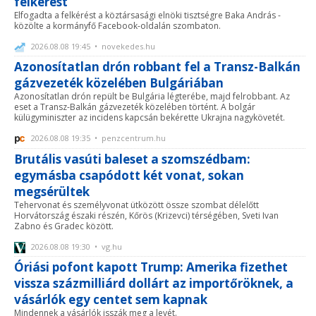
felkérést
Elfogadta a felkérést a köztársasági elnöki tisztségre Baka András -
közölte a kormányfő Facebook-oldalán szombaton.
2026.08.08 19:45 • novekedes.hu
Azonosítatlan drón robbant fel a Transz-Balkán
gázvezeték közelében Bulgáriában
Azonosítatlan drón repült be Bulgária légterébe, majd felrobbant. Az
eset a Transz-Balkán gázvezeték közelében történt. A bolgár
külügyminiszter az incidens kapcsán bekérette Ukrajna nagykövetét.
2026.08.08 19:35 • penzcentrum.hu
Brutális vasúti baleset a szomszédbam:
egymásba csapódott két vonat, sokan
megsérültek
Tehervonat és személyvonat ütközött össze szombat délelőtt
Horvátország északi részén, Kőrös (Krizevci) térségében, Sveti Ivan
Zabno és Gradec között.
2026.08.08 19:30 • vg.hu
Óriási pofont kapott Trump: Amerika fizethet
vissza százmilliárd dollárt az importőröknek, a
vásárlók egy centet sem kapnak
Mindennek a vásárlók isszák meg a levét.