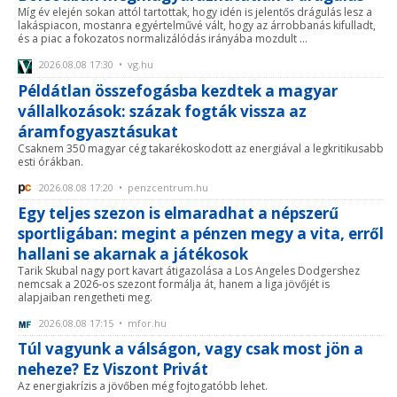
Míg év elején sokan attól tartottak, hogy idén is jelentős drágulás lesz a
lakáspiacon, mostanra egyértelművé vált, hogy az árrobbanás kifulladt,
és a piac a fokozatos normalizálódás irányába mozdult ...
2026.08.08 17:30 • vg.hu
Példátlan összefogásba kezdtek a magyar
vállalkozások: százak fogták vissza az
áramfogyasztásukat
Csaknem 350 magyar cég takarékoskodott az energiával a legkritikusabb
esti órákban.
2026.08.08 17:20 • penzcentrum.hu
Egy teljes szezon is elmaradhat a népszerű
sportligában: megint a pénzen megy a vita, erről
hallani se akarnak a játékosok
Tarik Skubal nagy port kavart átigazolása a Los Angeles Dodgershez
nemcsak a 2026-os szezont formálja át, hanem a liga jövőjét is
alapjaiban rengetheti meg.
2026.08.08 17:15 • mfor.hu
Túl vagyunk a válságon, vagy csak most jön a
neheze? Ez Viszont Privát
Az energiakrízis a jövőben még fojtogatóbb lehet.