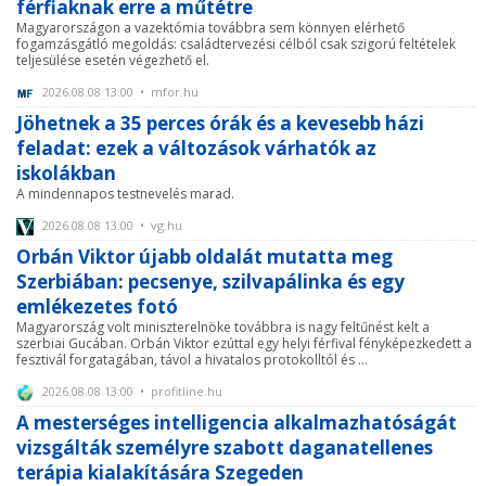
férfiaknak erre a műtétre
Magyarországon a vazektómia továbbra sem könnyen elérhető
fogamzásgátló megoldás: családtervezési célból csak szigorú feltételek
teljesülése esetén végezhető el.
2026.08.08 13:00 • mfor.hu
Jöhetnek a 35 perces órák és a kevesebb házi
feladat: ezek a változások várhatók az
iskolákban
A mindennapos testnevelés marad.
2026.08.08 13:00 • vg.hu
Orbán Viktor újabb oldalát mutatta meg
Szerbiában: pecsenye, szilvapálinka és egy
emlékezetes fotó
Magyarország volt miniszterelnöke továbbra is nagy feltűnést kelt a
szerbiai Gucában. Orbán Viktor ezúttal egy helyi férfival fényképezkedett a
fesztivál forgatagában, távol a hivatalos protokolltól és ...
2026.08.08 13:00 • profitline.hu
A mesterséges intelligencia alkalmazhatóságát
vizsgálták személyre szabott daganatellenes
terápia kialakítására Szegeden