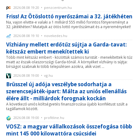
2026.08.08 19:20 • penzcentrum.hu
Friss! Az Ötöslottó nyerőszámai a 32. játékhéten
Na, vajon elvitte-e valaki a 1 milliárd 555 millió forintos főnyereményt a
32. játékhéten? Mutatjuk az ötös lottó nyerőszámait és a nyereményeket!
2026.08.08 19:10 • novekedes.hu
Vízhiány mellett erdőtűz sújtja a Garda-tavat:
kétszáz embert menekítettek ki
Több mint kétszáz embert - közöttük számos turistát - menekítettek ki tűz
miatt az észak-olaszországi Garda-tónál. A környéket vízhiány is sújtja:
bírságot szabnak ki több településen azokra, akik vizet ...
2026.08.08 19:00 • vg.hu
Brüsszel új adója veszélybe sodorhatja a
szerencsejáték-ipart: Málta az uniós ellenállás
élére állt - milliárdok forognak kockán
A következő uniós költségvetés finanszírozása újabb konfliktust szült a
tagállamok között.
2026.08.08 19:00 • profitline.hu
VOSZ: a magyar vállalkozások összefogása több
mint 145 000 kilowattóra csúcsidei