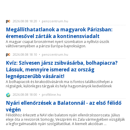
2026.08.08 18:20 • penzcentrum.hu
Megállíthatatlanok a magyarok Párizsban:
éremesővel zárták a kontinensviadalt
A magyar csapat bronzérmet nyert szombaton a nyíltvízi úszók
váltóversenyében a párizsi Európa-bajnokságon.
2026.08.08 18:10 • penzcentrum.hu
Kvíz: Szívesen jársz zsibvásárba, bolhapiacra?
Lássuk, mennyire ismered az ország
legnépszerűbb vásárait!
A bolhapiacok és kirakodóvásárok ma is fontos találkozóhelyei a
régiségek, különleges tárgyak és helyi hagyományok kedvelőinek
2026.08.08 18:00 • profitline.hu
Nyári ellenőrzések a Balatonnál - az első félidő
végén
Félidőhöz érkezett a NAV idei balatoni nyári ellenőrzéssorozata. Július
eleje óta a revizorok Somogy, Veszprém és Zala vármegyében vizsgálják
a legforgalmasabb nyári szolgáltatókat. A kiemelt akcióban ...