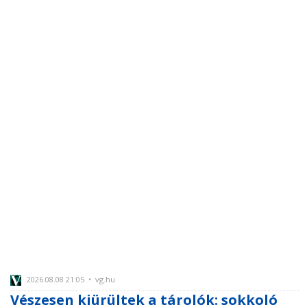
2026.08.08 21:05 • vg.hu
Vészesen kiürültek a tárolók: sokkoló