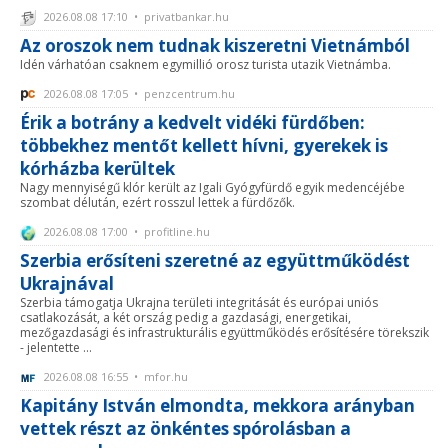
2026.08.08 17:10 • privatbankar.hu
Az oroszok nem tudnak kiszeretni Vietnámból
Idén várhatóan csaknem egymillió orosz turista utazik Vietnámba.
2026.08.08 17:05 • penzcentrum.hu
Érik a botrány a kedvelt vidéki fürdőben:
többekhez mentőt kellett hívni, gyerekek is
kórházba kerültek
Nagy mennyiségű klór került az Igali Gyógyfürdő egyik medencéjébe
szombat délután, ezért rosszul lettek a fürdőzők.
2026.08.08 17:00 • profitline.hu
Szerbia erősíteni szeretné az együttműködést
Ukrajnával
Szerbia támogatja Ukrajna területi integritását és európai uniós
csatlakozását, a két ország pedig a gazdasági, energetikai,
mezőgazdasági és infrastrukturális együttműködés erősítésére törekszik
- jelentette ...
2026.08.08 16:55 • mfor.hu
Kapitány István elmondta, mekkora arányban
vettek részt az önkéntes spórolásban a