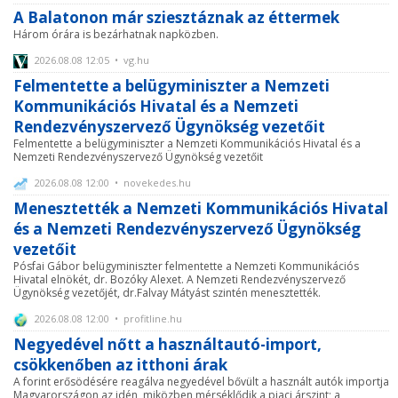
A Balatonon már sziesztáznak az éttermek
Három órára is bezárhatnak napközben.
2026.08.08 12:05 • vg.hu
Felmentette a belügyminiszter a Nemzeti
Kommunikációs Hivatal és a Nemzeti
Rendezvényszervező Ügynökség vezetőit
Felmentette a belügyminiszter a Nemzeti Kommunikációs Hivatal és a
Nemzeti Rendezvényszervező Ügynökség vezetőit
2026.08.08 12:00 • novekedes.hu
Menesztették a Nemzeti Kommunikációs Hivatal
és a Nemzeti Rendezvényszervező Ügynökség
vezetőit
Pósfai Gábor belügyminiszter felmentette a Nemzeti Kommunikációs
Hivatal elnökét, dr. Bozóky Alexet. A Nemzeti Rendezvényszervező
Ügynökség vezetőjét, dr.Falvay Mátyást szintén menesztették.
2026.08.08 12:00 • profitline.hu
Negyedével nőtt a használtautó-import,
csökkenőben az itthoni árak
A forint erősödésére reagálva negyedével bővült a használt autók importja
Magyarországon az idén, miközben mérséklődik a piaci árszint; a