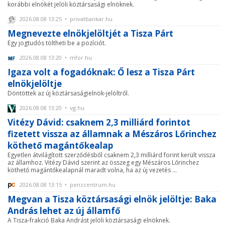
korábbi elnökét jelöli köztársasági elnöknek.
2026.08.08 13:25 • privatbankar.hu
Megnevezte elnökjelöltjét a Tisza Párt
Egy jogtudós töltheti be a pozíciót.
2026.08.08 13:20 • mfor.hu
Igaza volt a fogadóknak: Ő lesz a Tisza Párt
elnökjelöltje
Döntöttek az új köztársaságielnök-jelöltről.
2026.08.08 13:20 • vg.hu
Vitézy Dávid: csaknem 2,3 milliárd forintot
fizetett vissza az államnak a Mészáros Lőrinchez
köthető magántőkealap
Egyetlen átvilágított szerződésből csaknem 2,3 milliárd forint került vissza
az államhoz. Vitézy Dávid szerint az összeg egy Mészáros Lőrinchez
köthető magántőkealapnál maradt volna, ha az új vezetés ...
2026.08.08 13:15 • penzcentrum.hu
Megvan a Tisza köztársasági elnök jelöltje: Baka
András lehet az új államfő
A Tisza-frakció Baka Andrást jelöli köztársasági elnöknek.