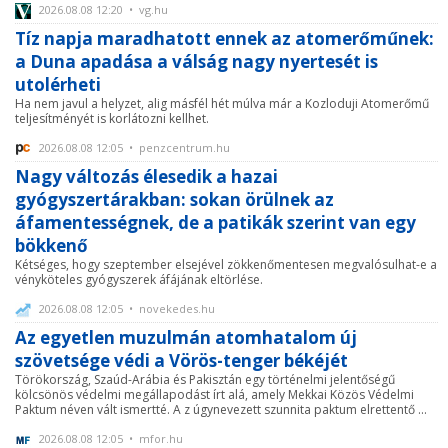
2026.08.08 12:20 • vg.hu
Tíz napja maradhatott ennek az atomerőműnek:
a Duna apadása a válság nagy nyertesét is
utolérheti
Ha nem javul a helyzet, alig másfél hét múlva már a Kozloduji Atomerőmű
teljesítményét is korlátozni kellhet.
2026.08.08 12:05 • penzcentrum.hu
Nagy változás élesedik a hazai
gyógyszertárakban: sokan örülnek az
áfamentességnek, de a patikák szerint van egy
bökkenő
Kétséges, hogy szeptember elsejével zökkenőmentesen megvalósulhat-e a
vényköteles gyógyszerek áfájának eltörlése.
2026.08.08 12:05 • novekedes.hu
Az egyetlen muzulmán atomhatalom új
szövetsége védi a Vörös-tenger békéjét
Törökország, Szaúd-Arábia és Pakisztán egy történelmi jelentőségű
kölcsönös védelmi megállapodást írt alá, amely Mekkai Közös Védelmi
Paktum néven vált ismertté. A z úgynevezett szunnita paktum elrettentő ...
2026.08.08 12:05 • mfor.hu