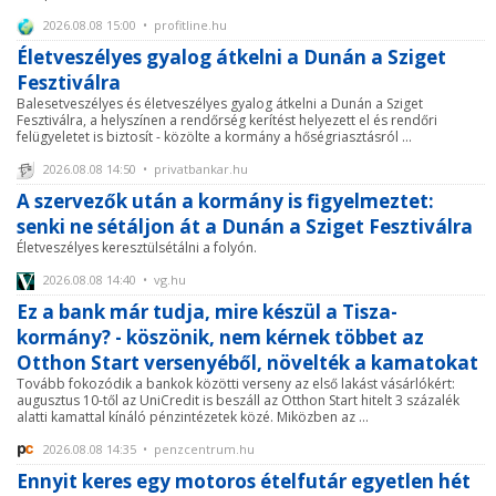
2026.08.08 15:00 • profitline.hu
Életveszélyes gyalog átkelni a Dunán a Sziget
Fesztiválra
Balesetveszélyes és életveszélyes gyalog átkelni a Dunán a Sziget
Fesztiválra, a helyszínen a rendőrség kerítést helyezett el és rendőri
felügyeletet is biztosít - közölte a kormány a hőségriasztásról ...
2026.08.08 14:50 • privatbankar.hu
A szervezők után a kormány is figyelmeztet:
senki ne sétáljon át a Dunán a Sziget Fesztiválra
Életveszélyes keresztülsétálni a folyón.
2026.08.08 14:40 • vg.hu
Ez a bank már tudja, mire készül a Tisza-
kormány? - köszönik, nem kérnek többet az
Otthon Start versenyéből, növelték a kamatokat
Tovább fokozódik a bankok közötti verseny az első lakást vásárlókért:
augusztus 10-től az UniCredit is beszáll az Otthon Start hitelt 3 százalék
alatti kamattal kínáló pénzintézetek közé. Miközben az ...
2026.08.08 14:35 • penzcentrum.hu
Ennyit keres egy motoros ételfutár egyetlen hét