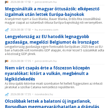
2026.08.08 17:50 • penzcentrum.hu
Megcsinálták a magyar öttusázók: elképesztő
izgalmak után lettek Európa-bajnokok
Aranyérmet nyert a Guzi Blanka, Bauer Blanka, Erdős Rita összeállítású
magyar csapat az isztambuli öttusa Európa-bajnokság női versenyében.
2026.08.08 17:50 • hu.euronews.com
Lengyelország az EU hatodik legnagyobb
gazdasága, megelőzi Belgiumot és Írországot
Lengyelország gazdasága egyre fontosabb Európában: 2025-ben az EU-
ban a hatodik volt nominális GDP alapján, és már közel 5 százalékát adta
a közösség GDP-jének.
2026.08.08 17:35 • penzcentrum.hu
Nem várt csapás érte a főszezon közepén
nyaralókat: kitört a vulkán, megbénult a
légiközlekedés
Az Etna újabb kitörése miatt szombaton fel kellett függeszteni az érkező
járatokat a szicíliai Catania nemzetközi repülőterén.
2026.08.08 17:35 • novekedes.hu
Olcsóbbak lettek a balatoni új ingatlanok,
Borsodban megmagyarázhatatlan a drágulás