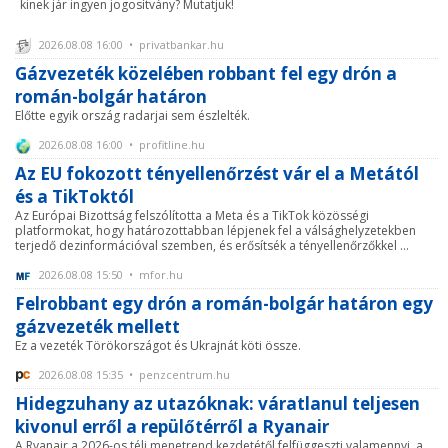
kinek jár ingyen jogosítvány? Mutatjuk!
2026.08.08 16:00 • privatbankar.hu
Gázvezeték közelében robbant fel egy drón a
román-bolgár határon
Előtte egyik ország radarjai sem észlelték.
2026.08.08 16:00 • profitline.hu
Az EU fokozott tényellenőrzést vár el a Metától
és a TikToktól
Az Európai Bizottság felszólította a Meta és a TikTok közösségi
platformokat, hogy határozottabban lépjenek fel a válsághelyzetekben
terjedő dezinformációval szemben, és erősítsék a tényellenőrzőkkel ...
2026.08.08 15:50 • mfor.hu
Felrobbant egy drón a román-bolgár határon egy
gázvezeték mellett
Ez a vezeték Törökországot és Ukrajnát köti össze.
2026.08.08 15:35 • penzcentrum.hu
Hidegzuhany az utazóknak: váratlanul teljesen
kivonul erről a repülőtérről a Ryanair
A Ryanair a 2026-os téli menetrend kezdetétől felfüggeszti valamennyi, a