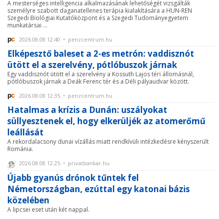
A mesterséges intelligencia alkalmazásának lehetőségét vizsgálták
személyre szabott daganatellenes terápia kialakítására a HUN-REN
Szegedi Biológiai Kutatóközpont és a Szegedi Tudományegyetem
munkatársai ...
2026.08.08 12:40 • penzcentrum.hu
Elképesztő baleset a 2-es metrón: vaddisznót
ütött el a szerelvény, pótlóbuszok járnak
Egy vaddisznót ütött el a szerelvény a Kossuth Lajos téri állomásnál,
pótlóbuszok járnak a Deák Ferenc tér és a Déli pályaudvar között.
2026.08.08 12:35 • penzcentrum.hu
Hatalmas a krízis a Dunán: uszályokat
süllyesztenek el, hogy elkerüljék az atomerőmű
leállását
A rekordalacsony dunai vízállás miatt rendkívüli intézkedésre kényszerült
Románia.
2026.08.08 12:25 • privatbankar.hu
Újabb gyanús drónok tűntek fel
Németországban, ezúttal egy katonai bázis
közelében
A lipcsei eset után két nappal.