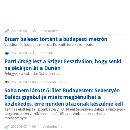
2026.08.08 14:35 • novekedes.hu
Bizarr baleset történt a budapesti metrón
Vaddisznót ütött el a metró a Kossuth téren szombaton.
2026.08.08 14:30 • mfor.hu
Parti őrség lesz a Sziget Fesztiválon, hogy senki
ne sétáljon át a Dunán
Felügyelik az óbudai Duna-partot.
2026.08.08 14:05 • penzcentrum.hu
Soha nem látott őrület Budapesten: Sebestyén
Balázs gigabulija miatt megbénulhat a
közlekedés, erre minden utazónak készülnie kell
Telt ház előtt lép fel szombaton DJ OTI-ként Sebestyén Balázs a Hajógyári-
szigeten: a szervezők szerint akár 65 ezer ember is érkezhet a
rendezvényre.
2026.08.08 14:05 • novekedes.hu