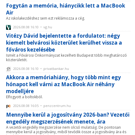
Fogytán a memória, hiánycikk lett a MacBook
Air
Az iskolakezdéshez sem ezt reklámozza a cég.
2026.08.08 16:10 • vg.hu
Vitézy Dávid bejelentette a fordulatot: négy
kiemelt belvárosi közterület kerülhet vissza a
főváros kezelésébe
Ismét a Fővárosi Önkormányzat kezelheti Budapest több meghatározó
közterületét.
2026.08.08 16:10 • privatbankar.hu
Akkora a memóriahiány, hogy több mint egy
hónapot kell várni az MacBook Air néhány
modelljére
Elfogyott a boltokból.
2026.08.08 16:05 • penzcentrum.hu
Mennyibe kerül a jogosítvány 2026-ban? Vezetői
engedély megszerzésének menete, ára
A vezetői engedély megszerzése nem olcsó mulatság. De pontosan
mennyibe kerül a jogosítvány, miből tevődik össze a jogosítvány ára és