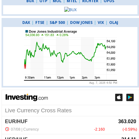
BUX
|
OTP
|
MOL
|
MTEL
|
RICHTER
|
OPUS
DAX
|
FTSE
|
S&P 500
|
DOW JONES
|
VIX
|
OLAJ