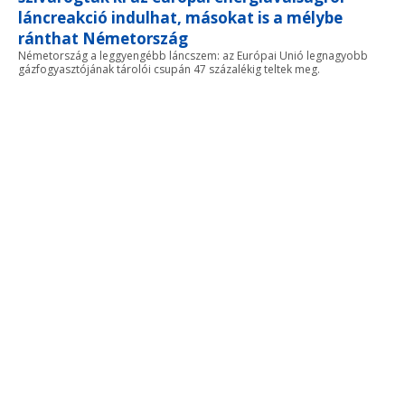
láncreakció indulhat, másokat is a mélybe
ránthat Németország
Németország a leggyengébb láncszem: az Európai Unió legnagyobb
gázfogyasztójának tárolói csupán 47 százalékig teltek meg.