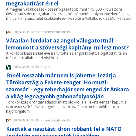
megtakarítást ért el
A magyar vállalkozások összefogása több mint 145 000 kilowattóra
(kWh) csúcsidei megtakarítást ért el, köszönhetően olyan intézkedésnek,
mint a klímahasználat csökkentése - közölte a Vállalkozók és Munkáltatók
...
2026.08.08 18:50 • penzcentrum.hu
Váratlan fordulat az angol válogatottnál:
lemondott a szövetségi kapitány, mi lesz most?
A korábbi klasszis két éve irányította az angol krikettválogatottat, télen
már Ausztráliában edzősködik.
2026.08.08 18:40 • vg.hu
Ennél rosszabb már nem is jöhetne: lezárja
Törökország a Fekete-tenger 'Hormuzi-
szorosát' - egy teherhajót sem enged át Ankara
a világ legnagyobb gabonafolyosóján
Törökország dróntámadások miatt blokkolja a Fekete-tenger kapuit: a
szorosok szűrésével megbénult az orosz és ukrán kikötőkbe tartó
hajóforgalom.
2026.08.08 18:35 • penzcentrum.hu
Kiadták a riasztást: drón robbant fel a NATO
területén egy gázvezeték közelében