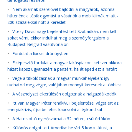
támogatás részletei
•
Nem akarnak szerelővel bajlódni a magyarok, azonnal
hűtenének: tépik egymást a vásárlók a mobilklímák miatt -
200 százalékkal nőtt a kereslet
•
Vitézy Dávid nagy bejelentést tett Szabadkán: nem kell
sokat várni, ekkor indulhat meg a személyforgalom a
Budapest-Belgrád vasútvonalon
•
Fordulat a lipcsei drónügyben
•
Elképesztő fordulat a magyar lakáspiacon: kétszer akkora
házat kapsz ugyanazért a pénzért, ha átléped ezt a határt
•
Vége a titkolózásnak a magyar munkahelyeken: így
tudhatod meg végre, valójában mennyit keresnek a többiek
•
A vészhelyzet elkerülésén dolgoznak a halgazdálkodók
•
Itt van Magyar Péter rendkívüli bejelentése: véget ért az
energiakrízis, újra be lehet kapcsolni a légkondikat
•
A Hatoslottó nyerőszámai a 32. héten, csütörtökön
•
Különös dolgot tett Amerika: bezárt 5 konzulátust, a