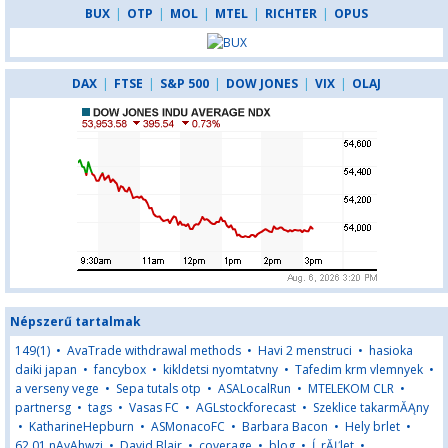
BUX
|
OTP
|
MOL
|
MTEL
|
RICHTER
|
OPUS
DAX
|
FTSE
|
S&P 500
|
DOW JONES
|
VIX
|
OLAJ
Népszerű tartalmak
149(1)
•
AvaTrade withdrawal methods
•
Havi 2 menstruci
•
hasioka
daiki japan
•
fancybox
•
kikldetsi nyomtatvny
•
Tafedim krm vlemnyek
•
a verseny vege
•
Sepa tutals otp
•
ASALocalRun
•
MTELEKOM CLR
•
partnersg
•
tags
•
Vasas FC
•
AGLstockforecast
•
Szeklice takarmĂĄny
•
KatharineHepburn
•
ASMonacoFC
•
Barbara Bacon
•
Hely brlet
•
62,01,nAyAhwzj
•
David Blair
•
coverage
•
blog
•
Ĺ rĂĽlet
•