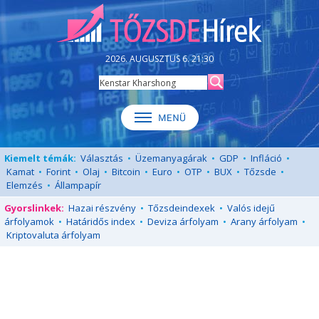
2026. AUGUSZTUS 6. 21:30
Kiemelt témák:
Választás
•
Üzemanyagárak
•
GDP
•
Infláció
•
Kamat
•
Forint
•
Olaj
•
Bitcoin
•
Euro
•
OTP
•
BUX
•
Tőzsde
•
Elemzés
•
Állampapír
Gyorslinkek:
Hazai részvény
•
Tőzsdeindexek
•
Valós idejű
árfolyamok
•
Határidős index
•
Deviza árfolyam
•
Arany árfolyam
•
Kriptovaluta árfolyam