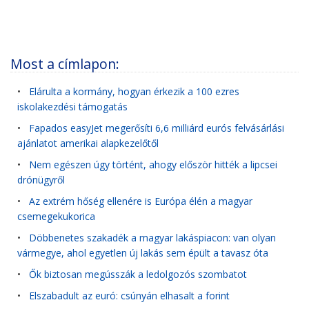
Most a címlapon:
•
Elárulta a kormány, hogyan érkezik a 100 ezres
iskolakezdési támogatás
•
Fapados easyJet megerősíti 6,6 milliárd eurós felvásárlási
ajánlatot amerikai alapkezelőtől
•
Nem egészen úgy történt, ahogy először hitték a lipcsei
drónügyről
•
Az extrém hőség ellenére is Európa élén a magyar
csemegekukorica
•
Döbbenetes szakadék a magyar lakáspiacon: van olyan
vármegye, ahol egyetlen új lakás sem épült a tavasz óta
•
Ők biztosan megússzák a ledolgozós szombatot
•
Elszabadult az euró: csúnyán elhasalt a forint