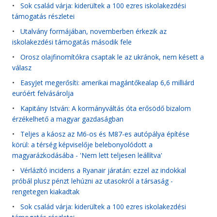
•
Sok család várja: kiderültek a 100 ezres iskolakezdési
támogatás részletei
•
Utalvány formájában, novemberben érkezik az
iskolakezdési támogatás második fele
•
Orosz olajfinomítókra csaptak le az ukránok, nem késett a
válasz
•
EasyJet megerősíti: amerikai magántőkealap 6,6 milliárd
euróért felvásárolja
•
Kapitány István: A kormányváltás óta erősödő bizalom
érzékelhető a magyar gazdaságban
•
Teljes a káosz az M6-os és M87-es autópálya építése
körül: a térség képviselője belebonyolódott a
magyarázkodásába - 'Nem lett teljesen leállítva'
•
Vérlázító incidens a Ryanair járatán: ezzel az indokkal
próbál plusz pénzt lehúzni az utasokról a társaság -
rengetegen kiakadtak
•
Sok család várja: kiderültek a 100 ezres iskolakezdési