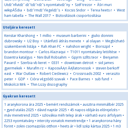
Utďż˝nfutďż˝ ďż˝tďż˝rďż˝s nyomtatvďż˝ny
•
Széf trezor
•
Ăšri muri
wikipĂŠdia
•
bďż˝rmďż˝rlegelďż˝s
•
Kocsis Sndor
•
Terea heets r
•
West
ham tabella
•
The Wall 2017
•
Biztosítások csoportosítása
Utoljára keresett
Kenstar Kharshong
•
1 millio
•
museum barberini
•
giulio donnini
dubrowsky
•
U2 Boy
•
Utánfutó átírás menete
•
al olayan
•
Megbízható
szakemberek listája
•
Rah Ahan FC
•
nahshon wright
•
Boriszpil
•
brandon montour
•
Carlos Alazraqui
•
T1011 nyomtatvány letöltése
•
Essentra katalgus
•
Nini Bull Robsahm
•
Gpjrm szllts teor
•
Benjamin
Pavard
•
Szerbia vb keret
•
0331
•
downtown detroit
•
sid james
gyermekek
•
Murafm rz
•
KaposvĂĄri ĂĄllatorvosok
•
steven berkoff
east
•
War Outlaw
•
Robert Cieślewicz
•
Crossroads 2002
•
veraszto
peter
•
GDP
•
Cióra végződő szavak
•
Pace Barnes
•
sub fund
•
Miskolczi Mrk
•
Thin Lizzy discography
Gyakran keresett
1 aranykorona ára 2025
•
bemért rendszámok
•
ausztria minimálbér 2025
•
gyed utalás 2025
•
dávid naptár 2025
•
45 napos időjárás előrejelzés
•
máv menetrend 2025
•
szlovákia méh telep árak
•
várható euro árfolyam
•
2253 nyomtatvány
•
intercity vonatok menetrendje
•
1 aranykorona hány
forint
•
zokni csomagolás otthon
•
heets ár
•
lidl szép kártya 2025
•
1 m3