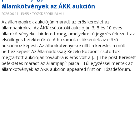
államkötvények az ÁKK aukción
2026.06.11. 13:55 • TOZSDEFORUM.HU
Az állampapírok aukcióján maradt az erős kereslet az
állampapírokra. Az ÁKK csütörtöki aukcióján 3, 5 és 10 éves
államkötvényeket hirdetett meg, amelyekre túljegyzés érkezett az
elsődleges befektetőktől. A hozamok csökkentek az előző
aukcióhoz képest. Az államkötvényekre nőtt a kereslet a múlt
héthez képest Az Államadósság Kezelő Központ csütörtök
megtartott aukcióján továbbra is erős volt a […] The post Keresett
befektetés maradt az állampapír piaca - Túljegyzéssel mentek az
államkötvények az ÁKK aukción appeared first on Tőzsdefórum.