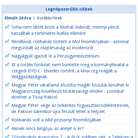
Legnépszerűbb cikkek
Elmúlt 24 óra
|
Korábbi hírek
Soha nem látott krízis a Molnál: kiderült, mennyi pénzt
kaszáltak a történelmi leállás ellenére
Rendkívüli: robbanás történt a Mol finomítójában - azonnal
megszólalt az olajtársaság az incidensről
Nagyágyút igazolt le a Pénzügyminisztérium
Itt a totális fordulat: nem büntette meg a kormányhivatal a
szegedi BYD-t - tévedés történt, a kínai cég reagált a
Világgazdaságnak
Magyar Péter váratlanul elszólta magát: közülük kerülhet ki
Magyarország következő köztársasági elnöke - szombat
dönthet a Tisza-frakció
Magyar Péter: vége az önkéntes fogyasztáscsökkentésnek,
de Pakson bármikor újra feszült lehet a helyzet
Robbanás volt a Mol pozsonyi finomítójában
Akinek nincs bingója, az annyit is ér?
Tőzsdezárás Augusztus 7. - A BUX zöldben zárt, a Telekom a