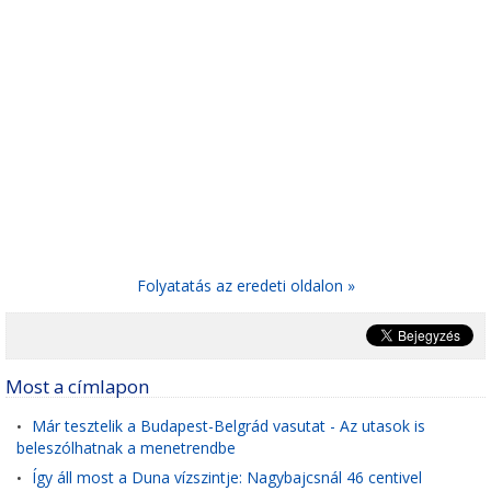
Folyatatás az eredeti oldalon »
Most a címlapon
Már tesztelik a Budapest-Belgrád vasutat - Az utasok is
•
beleszólhatnak a menetrendbe
Így áll most a Duna vízszintje: Nagybajcsnál 46 centivel
•