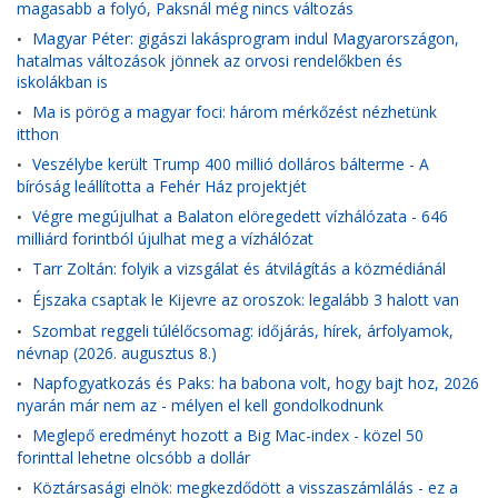
magasabb a folyó, Paksnál még nincs változás
Magyar Péter: gigászi lakásprogram indul Magyarországon,
•
hatalmas változások jönnek az orvosi rendelőkben és
iskolákban is
Ma is pörög a magyar foci: három mérkőzést nézhetünk
•
itthon
Veszélybe került Trump 400 millió dolláros bálterme - A
•
bíróság leállította a Fehér Ház projektjét
Végre megújulhat a Balaton elöregedett vízhálózata - 646
•
milliárd forintból újulhat meg a vízhálózat
Tarr Zoltán: folyik a vizsgálat és átvilágítás a közmédiánál
•
Éjszaka csaptak le Kijevre az oroszok: legalább 3 halott van
•
Szombat reggeli túlélőcsomag: időjárás, hírek, árfolyamok,
•
névnap (2026. augusztus 8.)
Napfogyatkozás és Paks: ha babona volt, hogy bajt hoz, 2026
•
nyarán már nem az - mélyen el kell gondolkodnunk
Meglepő eredményt hozott a Big Mac-index - közel 50
•
forinttal lehetne olcsóbb a dollár
Köztársasági elnök: megkezdődött a visszaszámlálás - ez a
•