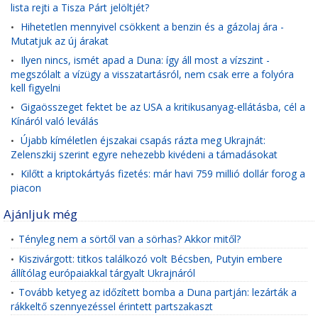
lista rejti a Tisza Párt jelöltjét?
Hihetetlen mennyivel csökkent a benzin és a gázolaj ára -
•
Mutatjuk az új árakat
Ilyen nincs, ismét apad a Duna: így áll most a vízszint -
•
megszólalt a vízügy a visszatartásról, nem csak erre a folyóra
kell figyelni
Gigaösszeget fektet be az USA a kritikusanyag-ellátásba, cél a
•
Kínáról való leválás
Újabb kíméletlen éjszakai csapás rázta meg Ukrajnát:
•
Zelenszkij szerint egyre nehezebb kivédeni a támadásokat
Kilőtt a kriptokártyás fizetés: már havi 759 millió dollár forog a
•
piacon
Ajánljuk még
Tényleg nem a sörtől van a sörhas? Akkor mitől?
•
Kiszivárgott: titkos találkozó volt Bécsben, Putyin embere
•
állítólag európaiakkal tárgyalt Ukrajnáról
Tovább ketyeg az időzített bomba a Duna partján: lezárták a
•
rákkeltő szennyezéssel érintett partszakaszt