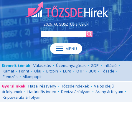
2026. AUGUSZTUS 8. 09:07
Kiemelt témák:
Választás
•
Üzemanyagárak
•
GDP
•
Infláció
•
Kamat
•
Forint
•
Olaj
•
Bitcoin
•
Euro
•
OTP
•
BUX
•
Tőzsde
•
Elemzés
•
Állampapír
Gyorslinkek:
Hazai részvény
•
Tőzsdeindexek
•
Valós idejű
árfolyamok
•
Határidős index
•
Deviza árfolyam
•
Arany árfolyam
•
Kriptovaluta árfolyam