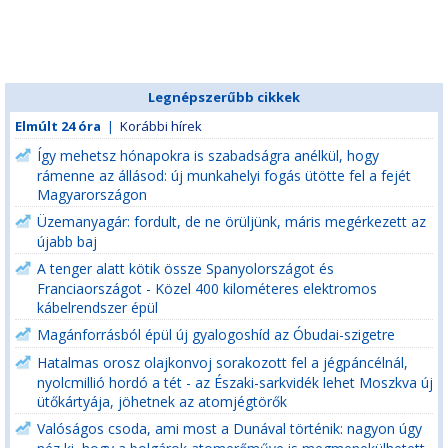
Legnépszerűbb cikkek
Elmúlt 24 óra
|
Korábbi hírek
Így mehetsz hónapokra is szabadságra anélkül, hogy
rámenne az állásod: új munkahelyi fogás ütötte fel a fejét
Magyarországon
Üzemanyagár: fordult, de ne örüljünk, máris megérkezett az
újabb baj
A tenger alatt kötik össze Spanyolországot és
Franciaországot - Közel 400 kilométeres elektromos
kábelrendszer épül
Magánforrásból épül új gyalogoshíd az Óbudai-szigetre
Hatalmas orosz olajkonvoj sorakozott fel a jégpáncélnál,
nyolcmillió hordó a tét - az Északi-sarkvidék lehet Moszkva új
ütőkártyája, jöhetnek az atomjégtörők
Valóságos csoda, ami most a Dunával történik: nagyon úgy