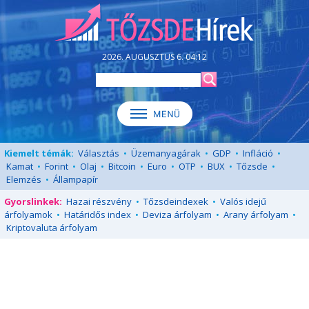
2026. AUGUSZTUS 6. 04:12
Kiemelt témák:
Választás
•
Üzemanyagárak
•
GDP
•
Infláció
•
Kamat
•
Forint
•
Olaj
•
Bitcoin
•
Euro
•
OTP
•
BUX
•
Tőzsde
•
Elemzés
•
Állampapír
Gyorslinkek:
Hazai részvény
•
Tőzsdeindexek
•
Valós idejű
árfolyamok
•
Határidős index
•
Deviza árfolyam
•
Arany árfolyam
•
Kriptovaluta árfolyam