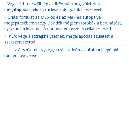
Véget ért a feszültség az IKEA-nál: megszületett a
•
megállapodás, eldőlt, mi lesz a dolgozók fizetésével
Óriási fordulat az M86-os és az M87-es autópálya
•
megépítésében: Vitézy Dávidék mégsem törölték a beruházást,
nyilvános a levelük - 'A döntés nem ezzel a céllal született'
IKEA: vége a sztrájkhelyzetnek, megállapodás született a
•
szakszervezettel
Új sztár született Nyíregyházán: videón az állatpark legújabb
•
tündéri jövevénye