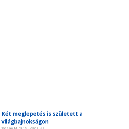
Két meglepetés is született a
világbajnokságon
2026.06.14. 08:15 • MFOR.HU