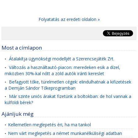
Folyatatás az eredeti oldalon »
Most a címlapon
Átalakítja ügynökségi modelljét a Szerencsejáték Zrt.
•
Változás a használtautó-piacon: meredeken esik a dízel,
•
miközben 30%-kal nőtt a zöld autók iránti kereslet
Befagyott tőke, türelmetlen cégek: elindulhatnak a kifizetések
•
a Demján Sándor Tőkeprogramban
Már szinte uniós árakat fizetünk a boltokban: de hol vannak a
•
külföldi bérek?
Ajánljuk még
Kellemetlen meglepetés éri, ha ma tankol
•
Nem várt meglepetés a német munkanélküliségi adatban
•