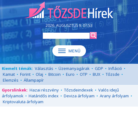
2026. AUGUSZTUS 9. 07:53
Kiemelt témák:
Választás
•
Üzemanyagárak
•
GDP
•
Infláció
•
Kamat
•
Forint
•
Olaj
•
Bitcoin
•
Euro
•
OTP
•
BUX
•
Tőzsde
•
Elemzés
•
Állampapír
Gyorslinkek:
Hazai részvény
•
Tőzsdeindexek
•
Valós idejű
árfolyamok
•
Határidős index
•
Deviza árfolyam
•
Arany árfolyam
•
Kriptovaluta árfolyam