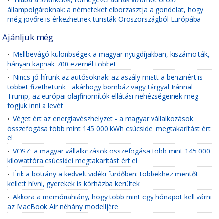
•
állampolgároknak: a németeket elborzasztja a gondolat, hogy
még jövőre is érkezhetnek turisták Oroszországból Európába
Ajánljuk még
Mellbevágó különbségek a magyar nyugdíjakban, kiszámolták,
•
hányan kapnak 700 ezernél többet
Nincs jó hírünk az autósoknak: az aszály miatt a benzinért is
•
többet fizethetünk - akárhogy bombáz vagy tárgyal Iránnal
Trump, az európai olajfinomítók ellátási nehézségeinek meg
fogjuk inni a levét
Véget ért az energiavészhelyzet - a magyar vállalkozások
•
összefogása több mint 145 000 kWh csúcsidei megtakarítást ért
el
VOSZ: a magyar vállalkozások összefogása több mint 145 000
•
kilowattóra csúcsidei megtakarítást ért el
Érik a botrány a kedvelt vidéki fürdőben: többekhez mentőt
•
kellett hívni, gyerekek is kórházba kerültek
Akkora a memóriahiány, hogy több mint egy hónapot kell várni
•
az MacBook Air néhány modelljére