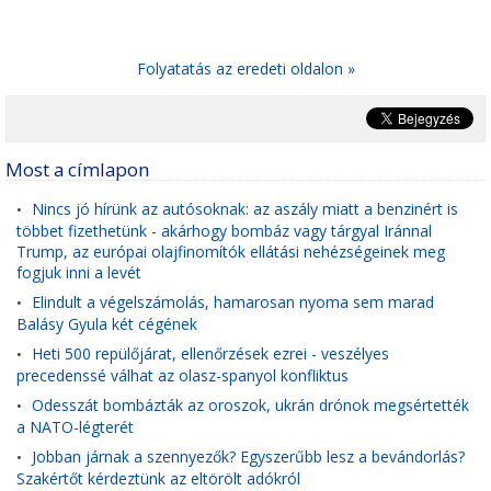
Folyatatás az eredeti oldalon »
Most a címlapon
Nincs jó hírünk az autósoknak: az aszály miatt a benzinért is
•
többet fizethetünk - akárhogy bombáz vagy tárgyal Iránnal
Trump, az európai olajfinomítók ellátási nehézségeinek meg
fogjuk inni a levét
Elindult a végelszámolás, hamarosan nyoma sem marad
•
Balásy Gyula két cégének
Heti 500 repülőjárat, ellenőrzések ezrei - veszélyes
•
precedenssé válhat az olasz-spanyol konfliktus
Odesszát bombázták az oroszok, ukrán drónok megsértették
•
a NATO-légterét
Jobban járnak a szennyezők? Egyszerűbb lesz a bevándorlás?
•
Szakértőt kérdeztünk az eltörölt adókról