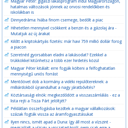
Magyar Péter: gigászi lakásprogram indul Magyarországon,
hatalmas változások jönnek az orvosi rendelőkben és
iskolákban is
Dinnyedráma: hiába finom csemege, bedőlt a piac
Hihetetlen mennyivel csökkent a benzin és a gázolaj ára -
Mutatjuk az új árakat
Kilőtt a kriptokártyás fizetés: már havi 759 millió dollár forog
a piacon
Szeretnéd gyorsabban eladni a lakásodat? Ezekkel a
trükkökkel kitűnhetsz a több ezer hirdetés közül
Magyar Péter kitálalt: erre fogják költeni a felfoghatatlan
mennyiségű uniós forrást
Mentőövet dob a kormány a vidéki repülőtereknek: a
milliárdokból újraindulhat a nagy járatbővítés?
Köztársasági elnök: megkezdődött a visszaszámlálás - ez a
lista rejti a Tisza Párt jelöltjét?
Példátlan összefogásba kezdtek a magyar vállalkozások:
százak fogták vissza az áramfogyasztásukat
Ilyen nincs, ismét apad a Duna: így áll most a vízszint -
megszólalt a vízügy a visszatartásról, nem csak erre a