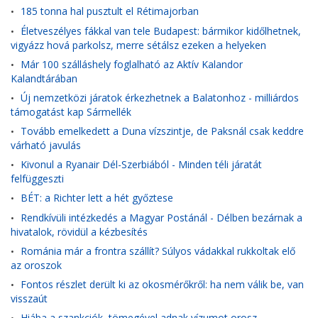
185 tonna hal pusztult el Rétimajorban
•
Életveszélyes fákkal van tele Budapest: bármikor kidőlhetnek,
•
vigyázz hová parkolsz, merre sétálsz ezeken a helyeken
Már 100 szálláshely foglalható az Aktív Kalandor
•
Kalandtárában
Új nemzetközi járatok érkezhetnek a Balatonhoz - milliárdos
•
támogatást kap Sármellék
Tovább emelkedett a Duna vízszintje, de Paksnál csak keddre
•
várható javulás
Kivonul a Ryanair Dél-Szerbiából - Minden téli járatát
•
felfüggeszti
BÉT: a Richter lett a hét győztese
•
Rendkívüli intézkedés a Magyar Postánál - Délben bezárnak a
•
hivatalok, rövidül a kézbesítés
Románia már a frontra szállít? Súlyos vádakkal rukkoltak elő
•
az oroszok
Fontos részlet derült ki az okosmérőkről: ha nem válik be, van
•
visszaút
Hiába a szankciók, tömegével adnak vízumot orosz