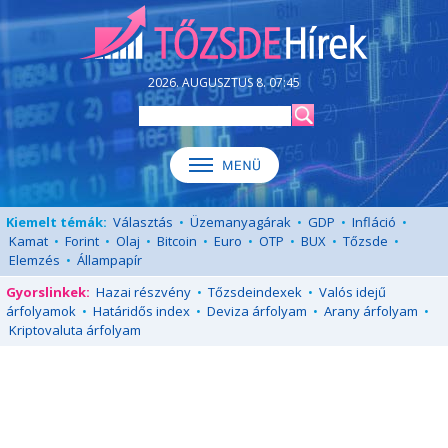
2026. AUGUSZTUS 8. 07:45
Kiemelt témák:
Választás
•
Üzemanyagárak
•
GDP
•
Infláció
•
Kamat
•
Forint
•
Olaj
•
Bitcoin
•
Euro
•
OTP
•
BUX
•
Tőzsde
•
Elemzés
•
Állampapír
Gyorslinkek:
Hazai részvény
•
Tőzsdeindexek
•
Valós idejű
árfolyamok
•
Határidős index
•
Deviza árfolyam
•
Arany árfolyam
•
Kriptovaluta árfolyam