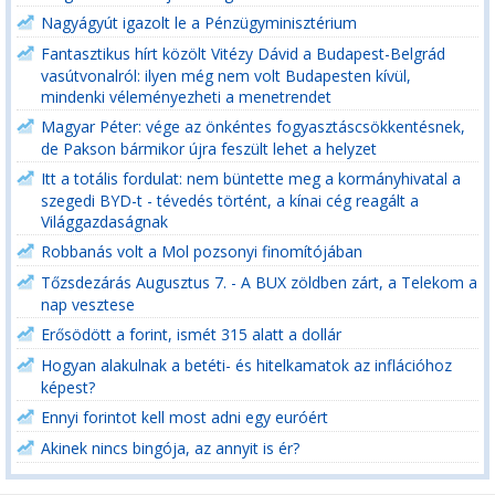
Nagyágyút igazolt le a Pénzügyminisztérium
Fantasztikus hírt közölt Vitézy Dávid a Budapest-Belgrád
vasútvonalról: ilyen még nem volt Budapesten kívül,
mindenki véleményezheti a menetrendet
Magyar Péter: vége az önkéntes fogyasztáscsökkentésnek,
de Pakson bármikor újra feszült lehet a helyzet
Itt a totális fordulat: nem büntette meg a kormányhivatal a
szegedi BYD-t - tévedés történt, a kínai cég reagált a
Világgazdaságnak
Robbanás volt a Mol pozsonyi finomítójában
Tőzsdezárás Augusztus 7. - A BUX zöldben zárt, a Telekom a
nap vesztese
Erősödött a forint, ismét 315 alatt a dollár
Hogyan alakulnak a betéti- és hitelkamatok az inflációhoz
képest?
Ennyi forintot kell most adni egy euróért
Akinek nincs bingója, az annyit is ér?