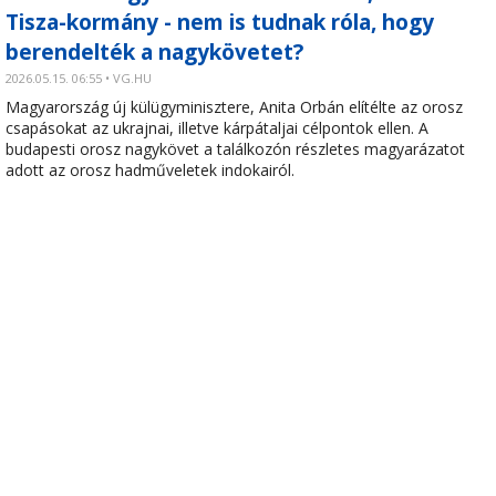
Tisza-kormány - nem is tudnak róla, hogy
berendelték a nagykövetet?
2026.05.15. 06:55 • VG.HU
Magyarország új külügyminisztere, Anita Orbán elítélte az orosz
csapásokat az ukrajnai, illetve kárpátaljai célpontok ellen. A
budapesti orosz nagykövet a találkozón részletes magyarázatot
adott az orosz hadműveletek indokairól.