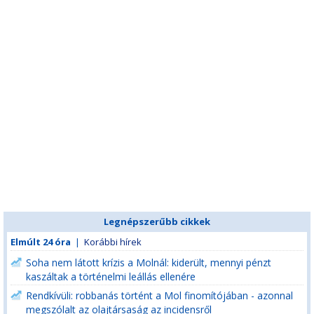
Legnépszerűbb cikkek
Elmúlt 24 óra
|
Korábbi hírek
Soha nem látott krízis a Molnál: kiderült, mennyi pénzt
kaszáltak a történelmi leállás ellenére
Rendkívüli: robbanás történt a Mol finomítójában - azonnal
megszólalt az olajtársaság az incidensről