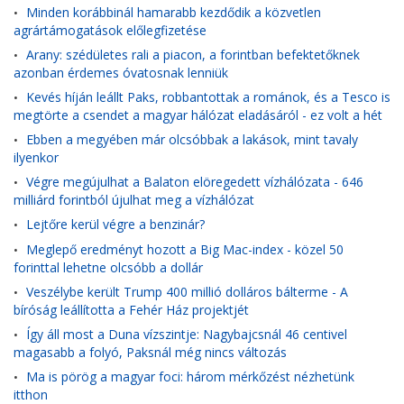
Minden korábbinál hamarabb kezdődik a közvetlen
•
agrártámogatások előlegfizetése
Arany: szédületes rali a piacon, a forintban befektetőknek
•
azonban érdemes óvatosnak lenniük
Kevés híján leállt Paks, robbantottak a románok, és a Tesco is
•
megtörte a csendet a magyar hálózat eladásáról - ez volt a hét
Ebben a megyében már olcsóbbak a lakások, mint tavaly
•
ilyenkor
Végre megújulhat a Balaton elöregedett vízhálózata - 646
•
milliárd forintból újulhat meg a vízhálózat
Lejtőre kerül végre a benzinár?
•
Meglepő eredményt hozott a Big Mac-index - közel 50
•
forinttal lehetne olcsóbb a dollár
Veszélybe került Trump 400 millió dolláros bálterme - A
•
bíróság leállította a Fehér Ház projektjét
Így áll most a Duna vízszintje: Nagybajcsnál 46 centivel
•
magasabb a folyó, Paksnál még nincs változás
Ma is pörög a magyar foci: három mérkőzést nézhetünk
•
itthon