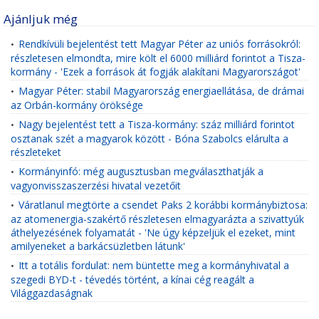
Ajánljuk még
Rendkívüli bejelentést tett Magyar Péter az uniós forrásokról:
•
részletesen elmondta, mire költ el 6000 milliárd forintot a Tisza-
kormány - 'Ezek a források át fogják alakítani Magyarországot'
Magyar Péter: stabil Magyarország energiaellátása, de drámai
•
az Orbán-kormány öröksége
Nagy bejelentést tett a Tisza-kormány: száz milliárd forintot
•
osztanak szét a magyarok között - Bóna Szabolcs elárulta a
részleteket
Kormányinfó: még augusztusban megválaszthatják a
•
vagyonvisszaszerzési hivatal vezetőit
Váratlanul megtörte a csendet Paks 2 korábbi kormánybiztosa:
•
az atomenergia-szakértő részletesen elmagyarázta a szivattyúk
áthelyezésének folyamatát - 'Ne úgy képzeljük el ezeket, mint
amilyeneket a barkácsüzletben látunk'
Itt a totális fordulat: nem büntette meg a kormányhivatal a
•
szegedi BYD-t - tévedés történt, a kínai cég reagált a
Világgazdaságnak