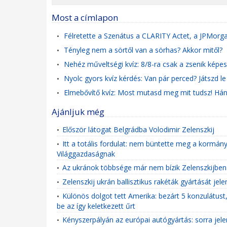
Most a címlapon
Félretette a Szenátus a CLARITY Actet, a JPMorgan
•
Tényleg nem a sörtől van a sörhas? Akkor mitől?
•
Nehéz műveltségi kvíz: 8/8-ra csak a zsenik képes
•
Nyolc gyors kvíz kérdés: Van pár perced? Játszd le
•
Elmebővítő kvíz: Most mutasd meg mit tudsz! Hány
•
Ajánljuk még
Először látogat Belgrádba Volodimir Zelenszkij
•
Itt a totális fordulat: nem büntette meg a kormányh
•
Világgazdaságnak
Az ukránok többsége már nem bízik Zelenszkijben - 
•
Zelenszkij ukrán ballisztikus rakéták gyártását je
•
Különös dolgot tett Amerika: bezárt 5 konzulátust,
•
be az így keletkezett űrt
Kényszerpályán az európai autógyártás: sorra jel
•