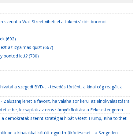
 szerint a Wall Street viheti el a tokenizációs boomot
ek (602)
 ezt az izgalmas quizt (667)
 pontod lett? (780)
ivatal a szegedi BYD-t - tévedés történt, a kínai cég reagált a
Zaluzsnij lehet a favorit, ha valaha sor kerül az elnökválasztásra
lentette be, lecsaptak az orosz árnyékflottára a Fekete-tengeren
 a demokraták szerint stratégiai hibát vétett Trump, Kína töltheti
entik be a kínaiakkal kötött együttműködéseket - a Szegeden