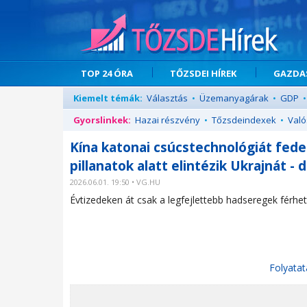
TOP 24 ÓRA
TŐZSDEI HÍREK
GAZDAS
Kiemelt témák:
Választás
•
Üzemanyagárak
•
GDP
•
Gyorslinkek:
Hazai részvény
•
Tőzsdeindexek
•
Való
Kína katonai csúcstechnológiát fedez
pillanatok alatt elintézik Ukrajnát -
2026.06.01. 19:50 • VG.HU
Évtizedeken át csak a legfejlettebb hadseregek férh
Folyatat