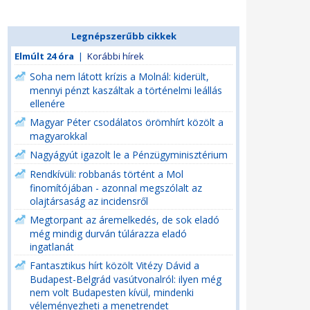
Legnépszerűbb cikkek
Elmúlt 24 óra
|
Korábbi hírek
Soha nem látott krízis a Molnál: kiderült,
mennyi pénzt kaszáltak a történelmi leállás
ellenére
Magyar Péter csodálatos örömhírt közölt a
magyarokkal
Nagyágyút igazolt le a Pénzügyminisztérium
Rendkívüli: robbanás történt a Mol
finomítójában - azonnal megszólalt az
olajtársaság az incidensről
Megtorpant az áremelkedés, de sok eladó
még mindig durván túlárazza eladó
ingatlanát
Fantasztikus hírt közölt Vitézy Dávid a
Budapest-Belgrád vasútvonalról: ilyen még
nem volt Budapesten kívül, mindenki
véleményezheti a menetrendet