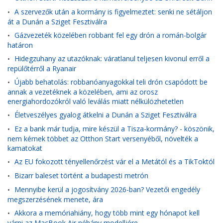
A szervezők után a kormány is figyelmeztet: senki ne sétáljon
•
át a Dunán a Sziget Fesztiválra
Gázvezeték közelében robbant fel egy drón a román-bolgár
•
határon
Hidegzuhany az utazóknak: váratlanul teljesen kivonul erről a
•
repülőtérről a Ryanair
Újabb behatolás: robbanóanyagokkal teli drón csapódott be
•
annak a vezetéknek a közelében, ami az orosz
energiahordozókról való leválás miatt nélkülözhetetlen
Életveszélyes gyalog átkelni a Dunán a Sziget Fesztiválra
•
Ez a bank már tudja, mire készül a Tisza-kormány? - köszönik,
•
nem kérnek többet az Otthon Start versenyéből, növelték a
kamatokat
Az EU fokozott tényellenőrzést vár el a Metától és a TikToktól
•
Bizarr baleset történt a budapesti metrón
•
Mennyibe kerül a jogosítvány 2026-ban? Vezetői engedély
•
megszerzésének menete, ára
Akkora a memóriahiány, hogy több mint egy hónapot kell
•
várni az MacBook Air néhány modelljére