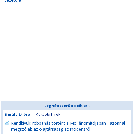
vezetője
Legnépszerűbb cikkek
Elmúlt 24 óra
|
Korábbi hírek
Rendkívüli: robbanás történt a Mol finomítójában - azonnal
megszólalt az olajtársaság az incidensről