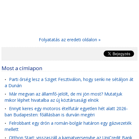
Folyatatás az eredeti oldalon »
Most a címlapon
Parti őrség lesz a Sziget Fesztiválon, hogy senki ne sétáljon át
•
a Dunán
Már megvan az államfő-jelölt, de mi jön most? Mutatjuk
•
mikor léphet hivatalba az új köztársasági elnök
Ennyit keres egy motoros ételfutár egyetlen hét alatt 2026-
•
ban Budapesten: főállásban is durván megéri
Felrobbant egy drón a román-bolgár határon egy gázvezeték
•
mellett
Otthon Start: visszaszáll a kamatversenybe az UniCredit Bank
•