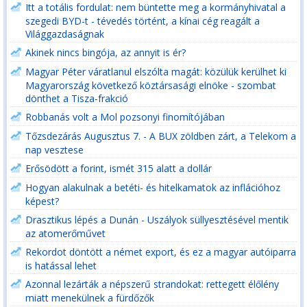
Itt a totális fordulat: nem büntette meg a kormányhivatal a
szegedi BYD-t - tévedés történt, a kínai cég reagált a
Világgazdaságnak
Akinek nincs bingója, az annyit is ér?
Magyar Péter váratlanul elszólta magát: közülük kerülhet ki
Magyarország következő köztársasági elnöke - szombat
dönthet a Tisza-frakció
Robbanás volt a Mol pozsonyi finomítójában
Tőzsdezárás Augusztus 7. - A BUX zöldben zárt, a Telekom a
nap vesztese
Erősödött a forint, ismét 315 alatt a dollár
Hogyan alakulnak a betéti- és hitelkamatok az inflációhoz
képest?
Drasztikus lépés a Dunán - Uszályok süllyesztésével mentik
az atomerőművet
Rekordot döntött a német export, és ez a magyar autóiparra
is hatással lehet
Azonnal lezárták a népszerű strandokat: rettegett élőlény
miatt menekülnek a fürdőzők