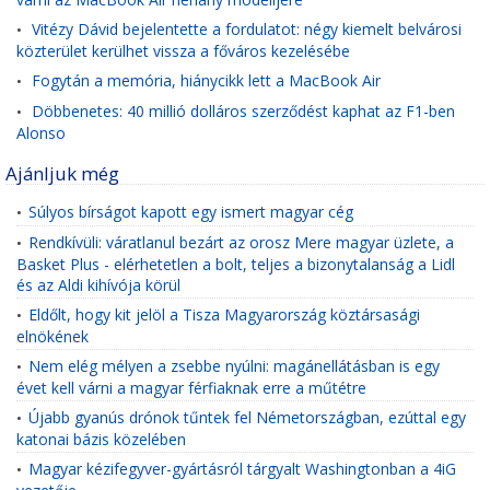
Vitézy Dávid bejelentette a fordulatot: négy kiemelt belvárosi
•
közterület kerülhet vissza a főváros kezelésébe
Fogytán a memória, hiánycikk lett a MacBook Air
•
Döbbenetes: 40 millió dolláros szerződést kaphat az F1-ben
•
Alonso
Ajánljuk még
Súlyos bírságot kapott egy ismert magyar cég
•
Rendkívüli: váratlanul bezárt az orosz Mere magyar üzlete, a
•
Basket Plus - elérhetetlen a bolt, teljes a bizonytalanság a Lidl
és az Aldi kihívója körül
Eldőlt, hogy kit jelöl a Tisza Magyarország köztársasági
•
elnökének
Nem elég mélyen a zsebbe nyúlni: magánellátásban is egy
•
évet kell várni a magyar férfiaknak erre a műtétre
Újabb gyanús drónok tűntek fel Németországban, ezúttal egy
•
katonai bázis közelében
Magyar kézifegyver-gyártásról tárgyalt Washingtonban a 4iG
•