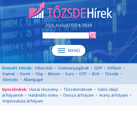
2026. AUGUSZTUS 8. 16:34
Kiemelt témák:
Választás
•
Üzemanyagárak
•
GDP
•
Infláció
•
Kamat
•
Forint
•
Olaj
•
Bitcoin
•
Euro
•
OTP
•
BUX
•
Tőzsde
•
Elemzés
•
Állampapír
Gyorslinkek:
Hazai részvény
•
Tőzsdeindexek
•
Valós idejű
árfolyamok
•
Határidős index
•
Deviza árfolyam
•
Arany árfolyam
•
Kriptovaluta árfolyam