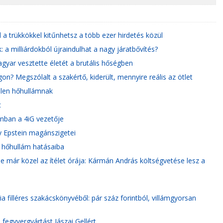
a trükkökkel kitűnhetsz a több ezer hirdetés közül
a milliárdokból újraindulhat a nagy járatbővítés?
agyar vesztette életét a brutális hőségben
? Megszólalt a szakértő, kiderült, mennyire reális az ötlet
elen hőhullámnak
c
onban a 4iG vezetője
y Epstein magánszigetei
 hőhullám hatásaiba
 már közel az ítélet órája: Kármán András költségvetése lesz a
a filléres szakácskönyvéből: pár száz forintból, villámgyorsan
fegyvergyártást Jászai Gellért