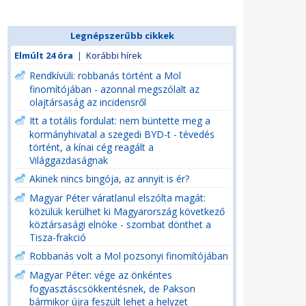
Legnépszerűbb cikkek
Elmúlt 24 óra
|
Korábbi hírek
Rendkívüli: robbanás történt a Mol
finomítójában - azonnal megszólalt az
olajtársaság az incidensről
Itt a totális fordulat: nem büntette meg a
kormányhivatal a szegedi BYD-t - tévedés
történt, a kínai cég reagált a
Világgazdaságnak
Akinek nincs bingója, az annyit is ér?
Magyar Péter váratlanul elszólta magát:
közülük kerülhet ki Magyarország következő
köztársasági elnöke - szombat dönthet a
Tisza-frakció
Robbanás volt a Mol pozsonyi finomítójában
Magyar Péter: vége az önkéntes
fogyasztáscsökkentésnek, de Pakson
bármikor újra feszült lehet a helyzet