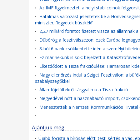
Az IMF figyelmeztet: a helyi stabilcoinok felgyorsí
•
Hatalmas változást jelentetek be a Honvédségnél: 
•
miniszter, 'legyetek büszkék!'
2,27 milliárd forintot fizetett vissza az államna
•
Dübörög a fesztiválszezon: ezek Európa legnagyob
•
8-ból 6 bank csökkentette idén a személyi hitelei
•
Ez már nekünk is sok: bejelzett a Katasztrófavédel
•
Elkezdődött a Tisza frakcióülése: Hamarosan kider
•
Nagy ellenőrzés indul a Sziget Fesztiválon: a büfé
•
szabályszegőkkel
Államfőjelöltekről tárgyal ma a Tisza-frakció
•
Negyedével nőtt a használtautó-import, csökkenő
•
Menesztették a Nemzeti Kommunikációs Hivatal 
•
•
Ajánljuk még
Újabb focista a bíróság előtt: testi sértés a vád, 
•