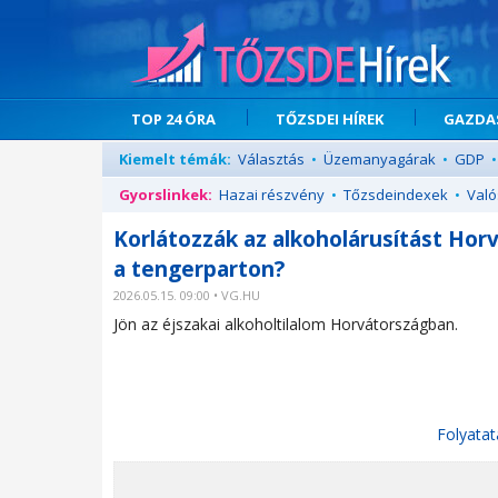
TOP 24 ÓRA
TŐZSDEI HÍREK
GAZDAS
Kiemelt témák:
Választás
•
Üzemanyagárak
•
GDP
•
Gyorslinkek:
Hazai részvény
•
Tőzsdeindexek
•
Való
Korlátozzák az alkoholárusítást Horv
a tengerparton?
2026.05.15. 09:00 • VG.HU
Jön az éjszakai alkoholtilalom Horvátországban.
Folyatat