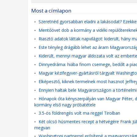
Most a címlapon
Szeretnéd gyorsabban eladni a lakásodat? Ezekkel 
•
Mentőövet dob a kormány a vidéki repülőtereknek: 
•
Riasztó adatok láttak napvilágot: kiderült, hány m
•
Este tényleg drágább lehet az áram Magyarországon
•
Kiderült, mennyi magyar áldozata volt az embert
•
Dinnyedráma: hiába finom csemege, bedőlt a pia
•
Magyar kézifegyver-gyártásról tárgyalt Washingt
•
Elképesztő, kiknek termelnek most hasznot Jeffre
•
Ennyien haltak bele Magyarországon a történelmi
•
Hónapok óta kényszerpályán van Magyar Péter, de
•
kormány első nagy próbatétele
3.5-ös földrengés volt ma reggel Tirolban
•
Két olcsó húsmentes recept a hétvégére Frank Júli
•
megvan
Washingtoni partnerrel erősítené a magyarországi 
•