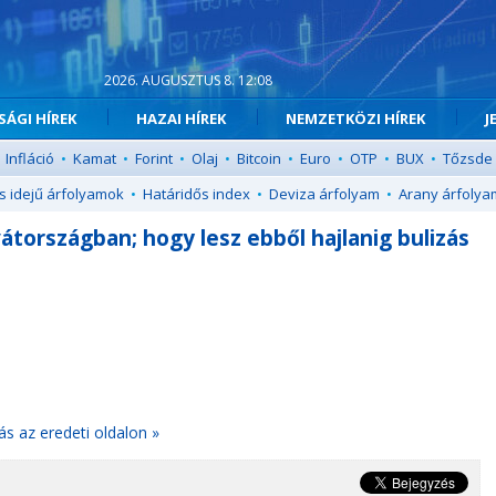
2026. AUGUSZTUS 8. 12:08
ÁGI HÍREK
HAZAI HÍREK
NEMZETKÖZI HÍREK
J
Infláció
•
Kamat
•
Forint
•
Olaj
•
Bitcoin
•
Euro
•
OTP
•
BUX
•
Tőzsde
s idejű árfolyamok
•
Határidős index
•
Deviza árfolyam
•
Arany árfolya
átországban; hogy lesz ebből hajlanig bulizás
ás az eredeti oldalon »