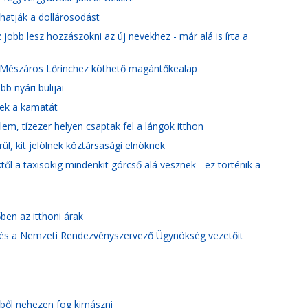
thatják a dollárosodást
jobb lesz hozzászokni az új nevekhez - már alá is írta a
k a Mészáros Lőrinchez köthető magántőkealap
b nyári bulijai
nek a kamatát
em, tízezer helyen csaptak fel a lángok itthon
ül, kit jelölnek köztársasági elnöknek
ktől a taxisokig mindenkit górcső alá vesznek - ez történik a
ben az itthoni árak
és a Nemzeti Rendezvényszervező Ügynökség vezetőit
ebből nehezen fog kimászni