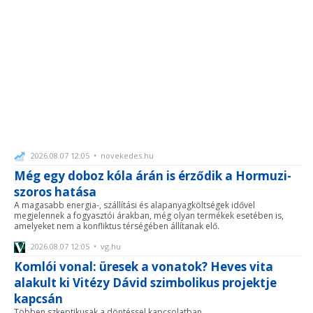
2026.08.07 12:05 • novekedes.hu
Még egy doboz kóla árán is érződik a Hormuzi-
szoros hatása
A magasabb energia-, szállítási és alapanyagköltségek idővel
megjelennek a fogyasztói árakban, még olyan termékek esetében is,
amelyeket nem a konfliktus térségében állítanak elő.
2026.08.07 12:05 • vg.hu
Komlói vonal: üresek a vonatok? Heves vita
alakult ki Vitézy Dávid szimbolikus projektje
kapcsán
Többen szkeptikusak a döntéssel kapcsolatban.