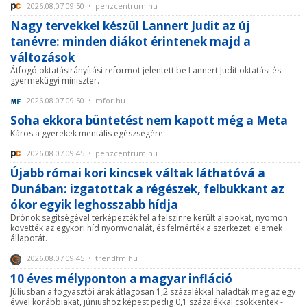
2026.08.07 09:50 • penzcentrum.hu
Nagy tervekkel készül Lannert Judit az új
tanévre: minden diákot érintenek majd a
változások
Átfogó oktatásirányítási reformot jelentett be Lannert Judit oktatási és
gyermekügyi miniszter.
2026.08.07 09:50 • mfor.hu
Soha ekkora büntetést nem kapott még a Meta
Káros a gyerekek mentális egészségére.
2026.08.07 09:45 • penzcentrum.hu
Újabb római kori kincsek váltak láthatóvá a
Dunában: izgatottak a régészek, felbukkant az
ókor egyik leghosszabb hídja
Drónok segítségével térképezték fel a felszínre került alapokat, nyomon
követték az egykori híd nyomvonalát, és felmérték a szerkezeti elemek
állapotát.
2026.08.07 09:45 • trendfm.hu
10 éves mélyponton a magyar infláció
Júliusban a fogyasztói árak átlagosan 1,2 százalékkal haladták meg az egy
évvel korábbiakat, júniushoz képest pedig 0,1 százalékkal csökkentek -