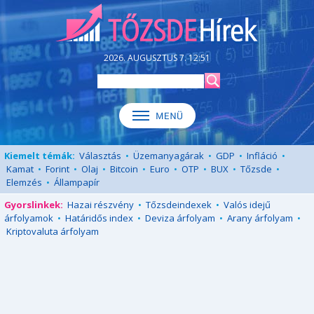
2026. AUGUSZTUS 7. 12:51
Kiemelt témák:
Választás
•
Üzemanyagárak
•
GDP
•
Infláció
•
Kamat
•
Forint
•
Olaj
•
Bitcoin
•
Euro
•
OTP
•
BUX
•
Tőzsde
•
Elemzés
•
Állampapír
Gyorslinkek:
Hazai részvény
•
Tőzsdeindexek
•
Valós idejű
árfolyamok
•
Határidős index
•
Deviza árfolyam
•
Arany árfolyam
•
Kriptovaluta árfolyam