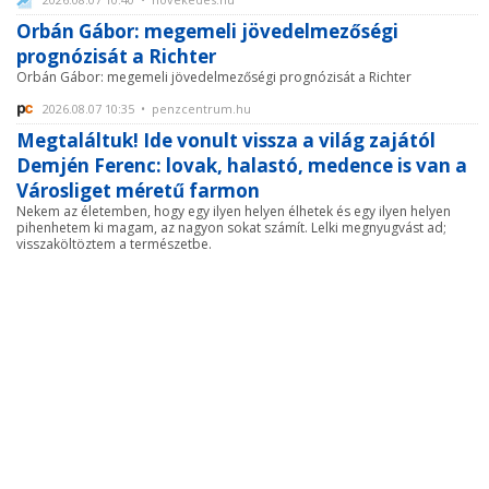
Orbán Gábor: megemeli jövedelmezőségi
prognózisát a Richter
Orbán Gábor: megemeli jövedelmezőségi prognózisát a Richter
2026.08.07 10:35 • penzcentrum.hu
Megtaláltuk! Ide vonult vissza a világ zajától
Demjén Ferenc: lovak, halastó, medence is van a
Városliget méretű farmon
Nekem az életemben, hogy egy ilyen helyen élhetek és egy ilyen helyen
pihenhetem ki magam, az nagyon sokat számít. Lelki megnyugvást ad;
visszaköltöztem a természetbe.