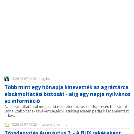
2026.08.07 10:30 • vg.hu
Több mint egy hónapja kinevezték az agrártárca
elszámoltatási biztosát - alig egy napja nyilvános
az információ
Az elszámoltatással megbízott miniszteri biztos rendszeresen beszámol
Bóna Szabolcsnak tevékenységéről, szükség esetén pedig írásos jelentést
is készít.
2026.08.07 10:25 • tozsdeforum.hu
Tőzsdenyitás Augusztus 7. - A BUX rakétaként