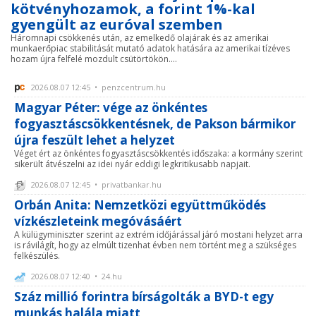
kötvényhozamok, a forint 1%-kal
gyengült az euróval szemben
Háromnapi csökkenés után, az emelkedő olajárak és az amerikai
munkaerőpiac stabilitását mutató adatok hatására az amerikai tízéves
hozam újra felfelé mozdult csütörtökön....
2026.08.07 12:45 • penzcentrum.hu
Magyar Péter: vége az önkéntes
fogyasztáscsökkentésnek, de Pakson bármikor
újra feszült lehet a helyzet
Véget ért az önkéntes fogyasztáscsökkentés időszaka: a kormány szerint
sikerült átvészelni az idei nyár eddigi legkritikusabb napjait.
2026.08.07 12:45 • privatbankar.hu
Orbán Anita: Nemzetközi együttműködés
vízkészleteink megóvásáért
A külügyminiszter szerint az extrém időjárással járó mostani helyzet arra
is rávilágít, hogy az elmúlt tizenhat évben nem történt meg a szükséges
felkészülés.
2026.08.07 12:40 • 24.hu
Száz millió forintra bírságolták a BYD-t egy
munkás halála miatt