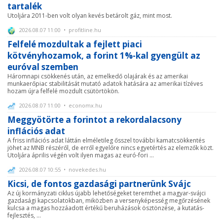
tartalék
Utoljára 2011-ben volt olyan kevés betárolt gáz, mint most.
2026.08.07 11:00 • profitline.hu
Felfelé mozdultak a fejlett piaci
kötvényhozamok, a forint 1%-kal gyengült az
euróval szemben
Háromnapi csökkenés után, az emelkedő olajárak és az amerikai
munkaerőpiac stabilitását mutató adatok hatására az amerikai tízéves
hozam újra felfelé mozdult csütörtökön.
2026.08.07 11:00 • economx.hu
Meggyötörte a forintot a rekordalacsony
inflációs adat
A friss inflációs adat láttán elméletileg ősszel további kamatcsökkentés
jöhet az MNB részéről, de erről egyelőre nincs egyetértés az elemzők közt.
Utoljára április végén volt ilyen magas az euró-fori ...
2026.08.07 10:55 • novekedes.hu
Kicsi, de fontos gazdasági partnerünk Svájc
Az új kormányzati ciklus újabb lehetőségeket teremthet a magyar-svájci
gazdasági kapcsolatokban, miközben a versenyképesség megőrzésének
kulcsa a magas hozzáadott értékű beruházások ösztönzése, a kutatás-
fejlesztés, ...