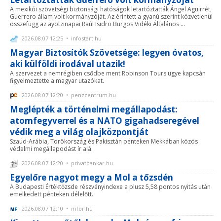
A mexikói szövetségi biztonsági hatóságok letartóztatták Ángel Aguirrét,
Guerrero állam volt kormányzóját. Az érintett a gyanú szerint közvetlenül
összefügg az ayotzinapai Raúl Isidro Burgos Vidéki Általános ...
2026.08.07 12:25 • infostart.hu
Magyar Biztosítók Szövetsége: legyen óvatos,
aki külföldi irodával utazik!
A szervezet a nemrégiben csődbe ment Robinson Tours ügye kapcsán
figyelmeztette a magyar utazókat.
2026.08.07 12:20 • penzcentrum.hu
Meglépték a történelmi megállapodást:
atomfegyverrel és a NATO gigahadseregével
védik meg a világ olajközpontját
Szaúd-Arábia, Törökország és Pakisztán pénteken Mekkában közös
védelmi megállapodást ír alá.
2026.08.07 12:20 • privatbankar.hu
Egyelőre nagyot megy a Mol a tőzsdén
A Budapesti Értéktőzsde részvényindexe a plusz 5,58 pontos nyitás után
emelkedett pénteken délelőtt.
2026.08.07 12:10 • mfor.hu