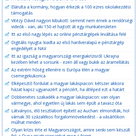
Elárulta a kormány, hogyan érkezik a 100 ezres iskolakezdési
támogatás
Vitézy Dávid nagyon kibukott: semmit nem érnek a rendőrségi
videók - van, aki 150-el hajtott át egy munkaterületen
Itt az első nagy lépés az online pénztárgépek leváltása felé
Digitális nyugta: kiadta az első hardveralapú e-pénztárgép
engedélyét a NAV
Itt az igazság a magyarországi energiakrízisről: Ukrajna
kezében lehet a sorsunk - ezen áll vagy bukik az áramellátás
Az extrém hőség ellenére is Európa élén a magyar
csemegekukorica
Elképesztő fordulat a magyar lakáspiacon: kétszer akkora
házat kapsz ugyanazért a pénzért, ha átléped ezt a határt
Döbbenetes szakadék a magyar lakáspiacon: van olyan
vármegye, ahol egyetlen új lakás sem épült a tavasz óta
Látványos, élő tesztlabort épített az Auchan: elmondták, hol
várnak 30 százalékos forgalomnövekedést - a vásárlókon
múlhat minden
Olyan krízis érte el Magyarországot, amire senki sem készült
fel: a Duna miatt roppanhat meg a forint