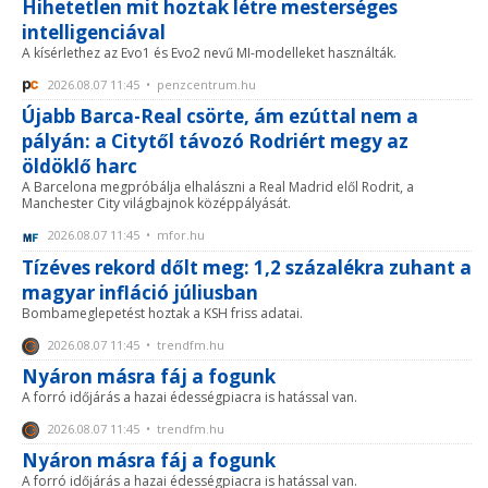
Hihetetlen mit hoztak létre mesterséges
intelligenciával
A kísérlethez az Evo1 és Evo2 nevű MI-modelleket használták.
2026.08.07 11:45 • penzcentrum.hu
Újabb Barca-Real csörte, ám ezúttal nem a
pályán: a Citytől távozó Rodriért megy az
öldöklő harc
A Barcelona megpróbálja elhalászni a Real Madrid elől Rodrit, a
Manchester City világbajnok középpályását.
2026.08.07 11:45 • mfor.hu
Tízéves rekord dőlt meg: 1,2 százalékra zuhant a
magyar infláció júliusban
Bombameglepetést hoztak a KSH friss adatai.
2026.08.07 11:45 • trendfm.hu
Nyáron másra fáj a fogunk
A forró időjárás a hazai édességpiacra is hatással van.
2026.08.07 11:45 • trendfm.hu
Nyáron másra fáj a fogunk
A forró időjárás a hazai édességpiacra is hatással van.