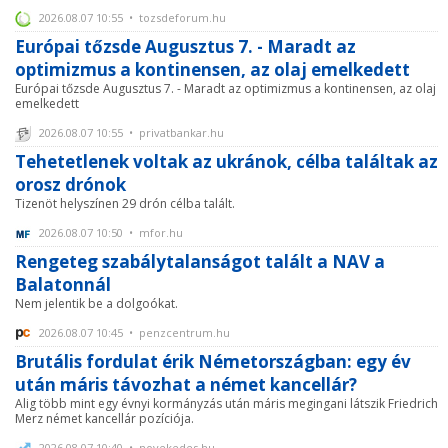
2026.08.07 10:55 • tozsdeforum.hu
Európai tőzsde Augusztus 7. - Maradt az
optimizmus a kontinensen, az olaj emelkedett
Európai tőzsde Augusztus 7. - Maradt az optimizmus a kontinensen, az olaj
emelkedett
2026.08.07 10:55 • privatbankar.hu
Tehetetlenek voltak az ukránok, célba találtak az
orosz drónok
Tizenöt helyszínen 29 drón célba talált.
2026.08.07 10:50 • mfor.hu
Rengeteg szabálytalanságot talált a NAV a
Balatonnál
Nem jelentik be a dolgoókat.
2026.08.07 10:45 • penzcentrum.hu
Brutális fordulat érik Németországban: egy év
után máris távozhat a német kancellár?
Alig több mint egy évnyi kormányzás után máris megingani látszik Friedrich
Merz német kancellár pozíciója.
2026.08.07 10:40 • novekedes.hu