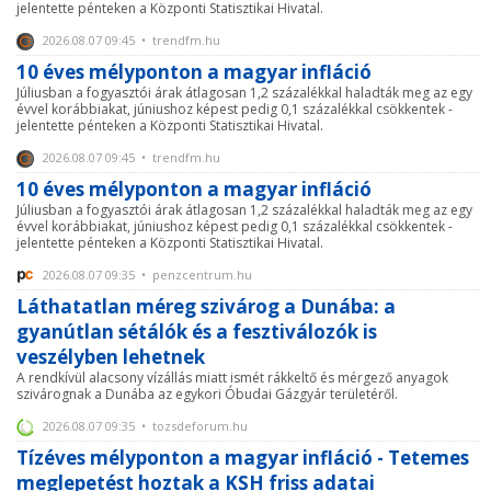
jelentette pénteken a Központi Statisztikai Hivatal.
2026.08.07 09:45 • trendfm.hu
10 éves mélyponton a magyar infláció
Júliusban a fogyasztói árak átlagosan 1,2 százalékkal haladták meg az egy
évvel korábbiakat, júniushoz képest pedig 0,1 százalékkal csökkentek -
jelentette pénteken a Központi Statisztikai Hivatal.
2026.08.07 09:45 • trendfm.hu
10 éves mélyponton a magyar infláció
Júliusban a fogyasztói árak átlagosan 1,2 százalékkal haladták meg az egy
évvel korábbiakat, júniushoz képest pedig 0,1 százalékkal csökkentek -
jelentette pénteken a Központi Statisztikai Hivatal.
2026.08.07 09:35 • penzcentrum.hu
Láthatatlan méreg szivárog a Dunába: a
gyanútlan sétálók és a fesztiválozók is
veszélyben lehetnek
A rendkívül alacsony vízállás miatt ismét rákkeltő és mérgező anyagok
szivárognak a Dunába az egykori Óbudai Gázgyár területéről.
2026.08.07 09:35 • tozsdeforum.hu
Tízéves mélyponton a magyar infláció - Tetemes
meglepetést hoztak a KSH friss adatai