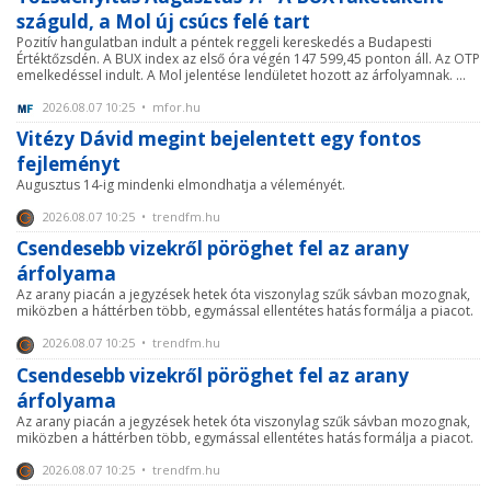
száguld, a Mol új csúcs felé tart
Pozitív hangulatban indult a péntek reggeli kereskedés a Budapesti
Értéktőzsdén. A BUX index az első óra végén 147 599,45 ponton áll. Az OTP
emelkedéssel indult. A Mol jelentése lendületet hozott az árfolyamnak. ...
2026.08.07 10:25 • mfor.hu
Vitézy Dávid megint bejelentett egy fontos
fejleményt
Augusztus 14-ig mindenki elmondhatja a véleményét.
2026.08.07 10:25 • trendfm.hu
Csendesebb vizekről pöröghet fel az arany
árfolyama
Az arany piacán a jegyzések hetek óta viszonylag szűk sávban mozognak,
miközben a háttérben több, egymással ellentétes hatás formálja a piacot.
2026.08.07 10:25 • trendfm.hu
Csendesebb vizekről pöröghet fel az arany
árfolyama
Az arany piacán a jegyzések hetek óta viszonylag szűk sávban mozognak,
miközben a háttérben több, egymással ellentétes hatás formálja a piacot.
2026.08.07 10:25 • trendfm.hu