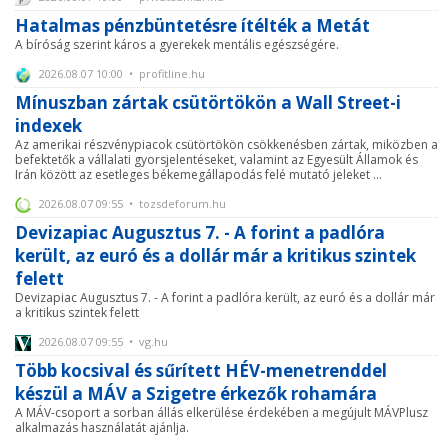
Hatalmas pénzbüntetésre ítélték a Metát
A bíróság szerint káros a gyerekek mentális egészségére.
2026.08.07 10:00 • profitline.hu
Mínuszban zártak csütörtökön a Wall Street-i
indexek
Az amerikai részvénypiacok csütörtökön csökkenésben zártak, miközben a
befektetők a vállalati gyorsjelentéseket, valamint az Egyesült Államok és
Irán között az esetleges békemegállapodás felé mutató jeleket ...
2026.08.07 09:55 • tozsdeforum.hu
Devizapiac Augusztus 7. - A forint a padlóra
került, az euró és a dollár már a kritikus szintek
felett
Devizapiac Augusztus 7. - A forint a padlóra került, az euró és a dollár már
a kritikus szintek felett
2026.08.07 09:55 • vg.hu
Több kocsival és sűrített HÉV-menetrenddel
készül a MÁV a Szigetre érkezők rohamára
A MÁV-csoport a sorban állás elkerülése érdekében a megújult MÁVPlusz
alkalmazás használatát ajánlja.