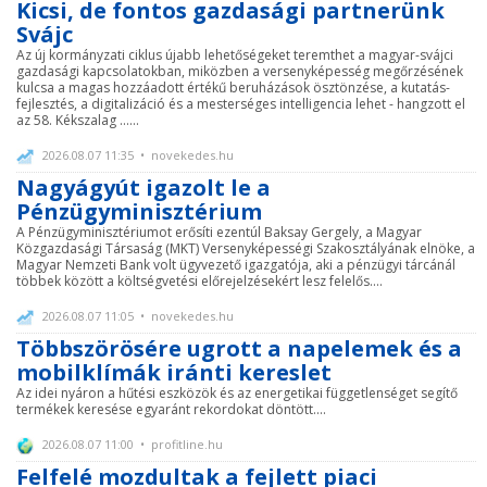
Kicsi, de fontos gazdasági partnerünk
Svájc
Az új kormányzati ciklus újabb lehetőségeket teremthet a magyar-svájci
gazdasági kapcsolatokban, miközben a versenyképesség megőrzésének
kulcsa a magas hozzáadott értékű beruházások ösztönzése, a kutatás-
fejlesztés, a digitalizáció és a mesterséges intelligencia lehet - hangzott el
az 58. Kékszalag ......
2026.08.07 11:35 • novekedes.hu
Nagyágyút igazolt le a
Pénzügyminisztérium
A Pénzügyminisztériumot erősíti ezentúl Baksay Gergely, a Magyar
Közgazdasági Társaság (MKT) Versenyképességi Szakosztályának elnöke, a
Magyar Nemzeti Bank volt ügyvezető igazgatója, aki a pénzügyi tárcánál
többek között a költségvetési előrejelzésekért lesz felelős....
2026.08.07 11:05 • novekedes.hu
Többszörösére ugrott a napelemek és a
mobilklímák iránti kereslet
Az idei nyáron a hűtési eszközök és az energetikai függetlenséget segítő
termékek keresése egyaránt rekordokat döntött....
2026.08.07 11:00 • profitline.hu
Felfelé mozdultak a fejlett piaci