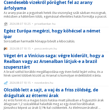
Csendesebb vizekről pöröghet fel az arany
árfolyama
Az arany piacán a jegyzések hetek óta viszonylag szűk sávban mozognak,
miközben a háttérben több, egymással ellentétes hatás formálja a piacot.
2026.08.07 10:25 • privatbankar.hu
Egész Európa megérzi, hogy köhécsel a német
ipar
Sorozatban harmadik hónapja bővült a kibocsátás.
2026.08.07 10:15 • penzcentrum.hu
Véget ért a Vinícius-saga: végre kiderült, hogy a
Realban vagy az Arsenalban látjuk-e a brazil
szupersztárt
A brazil szélső korábbi megállapodása egy éven belül lejárt volna, és a
hírek szerint többek között az Arsenal is komolyan érdeklődött iránta.
2026.08.07 10:15 • novekedes.hu
Olcsóbb lett a sajt, a vaj és a friss zöldség, de
drágultak az éttermi árak
Az erős forint és a magas bázis hatása miatt júliusban a fogyasztói árak
átlagosan 1,2 százalékkal haladták meg az egy évvel korábbiakat.
Júniushoz képest az árak 0,1%-kal csökkentek. Az élelmiszeráraknál ...