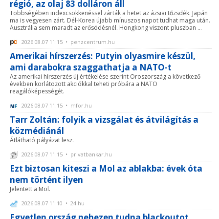
régió, az olaj 83 dolláron áll
Többségében indexcsökkenéssel zárták a hetet az ázsiai tőzsdék. Japán
ma is vegyesen zárt. Dél-Korea újabb mínuszos napot tudhat maga után.
Ausztrália sem maradt az erősödésnél. Hongkong viszont pluszban ...
2026.08.07 11:15 • penzcentrum.hu
Amerikai hírszerzés: Putyin olyasmire készül,
ami darabokra szaggathatja a NATO-t
Az amerikai hírszerzés új értékelése szerint Oroszország a következő
években korlátozott akciókkal teheti próbára a NATO
reagálóképességét.
2026.08.07 11:15 • mfor.hu
Tarr Zoltán: folyik a vizsgálat és átvilágítás a
közmédiánál
Átlátható pályázat lesz.
2026.08.07 11:15 • privatbankar.hu
Ezt biztosan kiteszi a Mol az ablakba: évek óta
nem történt ilyen
Jelentett a Mol.
2026.08.07 11:10 • 24.hu
Egyetlen ország nehezen tudna blackoutot