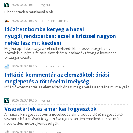
2026.08.07 10:10 • vg.hu
Pihenhetnek a munkavállalók.
2026.08.07 10:05 • penzcentrum.hu
Időzített bomba ketyeg a hazai
nyugdíjrendszerben: ezzel a krízissel nagyon
nehéz lesz mit kezdeni
Míg Európa lakossága az elmúlt évtizedekben összességében 7
százalékkal nőtt, a felszín alatt drámai szakadék tátong a kontinens
országai között.
2026.08.07 10:05 • novekedes.hu
Infláció-kommentár az elemzőktől: óriási
meglepetés a történelmi mélység
Infláció-kommentár az elemzőktől: óriási meglepetés a történelmi mélység
2026.08.07 10:05 • vg.hu
Visszatértek az amerikai fogyasztók
A második negyedévében a növekedés elmaradt az előző negyedévitől,
viszont a háztartások fogyasztása ugrásszerűen emelkedett és ismét a
növekedés motorajként szolgált.
2026.08.07 10:00 • privatbankar.hu