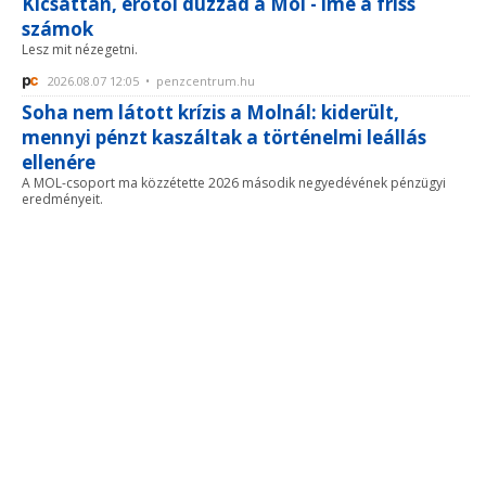
Kicsattan, erőtől duzzad a Mol - íme a friss
számok
Lesz mit nézegetni.
2026.08.07 12:05 • penzcentrum.hu
Soha nem látott krízis a Molnál: kiderült,
mennyi pénzt kaszáltak a történelmi leállás
ellenére
A MOL-csoport ma közzétette 2026 második negyedévének pénzügyi
eredményeit.