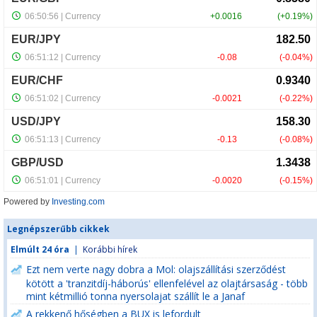
Powered by
Investing.com
Legnépszerűbb cikkek
Elmúlt 24 óra
|
Korábbi hírek
Ezt nem verte nagy dobra a Mol: olajszállítási szerződést
kötött a 'tranzitdíj-háborús' ellenfelével az olajtársaság - több
mint kétmillió tonna nyersolajat szállít le a Janaf
A rekkenő hőségben a BUX is lefordult