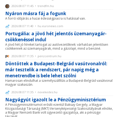
2026.08.07 11:45 • trendfm.hu
Nyáron másra fáj a fogunk
A forró időjárás a hazai édességpiacra is hatással van.
2026.08.07 11:40 • hu.euronews.com
Portugália: a jövő hét jelentős üzemanyagár-
csökkenéssel indul
A jövő hét jó híreket tartogat az autóvezetőknek: várhatóan jelentősen
csökkennek az üzemanyagárak, mind a gázolajé, mind a benziné.
2026.08.07 11:35 • penzcentrum.hu
Döntöttek a Budapest-Belgrád vasútvonalról:
már tesztelik a rendszert, pár napig még a
menetrendbe is bele lehet szólni
Hamarosan elindulhat a személyszállítás a Budapest-Belgrád vasútvonal
magyar szakaszán.
2026.08.07 11:35 • novekedes.hu
Nagyágyút igazolt le a Pénzügyminisztérium
A Pénzügyminisztériumot erősíti ezentúl Baksay Gergely, a Magyar
Közgazdasági Társaság (MKT) Versenyképességi Szakosztályának elnöke,
a Magyar Nemzeti Bank volt ügyvezető igazgatója, aki a pénzügyi
tárcánál ...