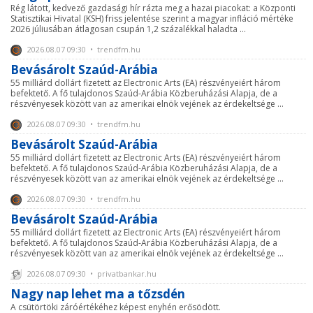
Rég látott, kedvező gazdasági hír rázta meg a hazai piacokat: a Központi
Statisztikai Hivatal (KSH) friss jelentése szerint a magyar infláció mértéke
2026 júliusában átlagosan csupán 1,2 százalékkal haladta ...
2026.08.07 09:30 • trendfm.hu
Bevásárolt Szaúd-Arábia
55 milliárd dollárt fizetett az Electronic Arts (EA) részvényeiért három
befektető. A fő tulajdonos Szaúd-Arábia Közberuházási Alapja, de a
részvényesek között van az amerikai elnök vejének az érdekeltsége ...
2026.08.07 09:30 • trendfm.hu
Bevásárolt Szaúd-Arábia
55 milliárd dollárt fizetett az Electronic Arts (EA) részvényeiért három
befektető. A fő tulajdonos Szaúd-Arábia Közberuházási Alapja, de a
részvényesek között van az amerikai elnök vejének az érdekeltsége ...
2026.08.07 09:30 • trendfm.hu
Bevásárolt Szaúd-Arábia
55 milliárd dollárt fizetett az Electronic Arts (EA) részvényeiért három
befektető. A fő tulajdonos Szaúd-Arábia Közberuházási Alapja, de a
részvényesek között van az amerikai elnök vejének az érdekeltsége ...
2026.08.07 09:30 • privatbankar.hu
Nagy nap lehet ma a tőzsdén
A csütörtöki záróértékéhez képest enyhén erősödött.