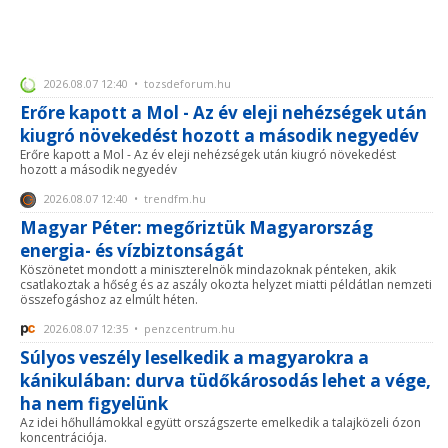
2026.08.07 12:40 • tozsdeforum.hu
Erőre kapott a Mol - Az év eleji nehézségek után
kiugró növekedést hozott a második negyedév
Erőre kapott a Mol - Az év eleji nehézségek után kiugró növekedést
hozott a második negyedév
2026.08.07 12:40 • trendfm.hu
Magyar Péter: megőriztük Magyarország
energia- és vízbiztonságát
Köszönetet mondott a miniszterelnök mindazoknak pénteken, akik
csatlakoztak a hőség és az aszály okozta helyzet miatti példátlan nemzeti
összefogáshoz az elmúlt héten.
2026.08.07 12:35 • penzcentrum.hu
Súlyos veszély leselkedik a magyarokra a
kánikulában: durva tüdőkárosodás lehet a vége,
ha nem figyelünk
Az idei hőhullámokkal együtt országszerte emelkedik a talajközeli ózon
koncentrációja.