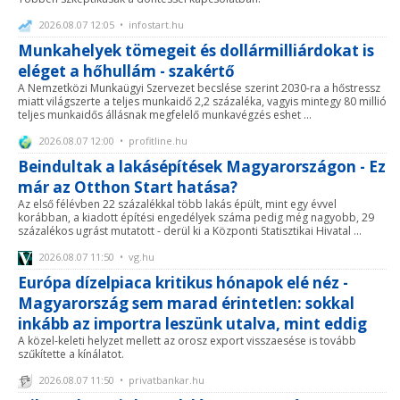
2026.08.07 12:05 • infostart.hu
Munkahelyek tömegeit és dollármilliárdokat is
eléget a hőhullám - szakértő
A Nemzetközi Munkaügyi Szervezet becslése szerint 2030-ra a hőstressz
miatt világszerte a teljes munkaidő 2,2 százaléka, vagyis mintegy 80 millió
teljes munkaidős állásnak megfelelő munkavégzés eshet ...
2026.08.07 12:00 • profitline.hu
Beindultak a lakásépítések Magyarországon - Ez
már az Otthon Start hatása?
Az első félévben 22 százalékkal több lakás épült, mint egy évvel
korábban, a kiadott építési engedélyek száma pedig még nagyobb, 29
százalékos ugrást mutatott - derül ki a Központi Statisztikai Hivatal ...
2026.08.07 11:50 • vg.hu
Európa dízelpiaca kritikus hónapok elé néz -
Magyarország sem marad érintetlen: sokkal
inkább az importra leszünk utalva, mint eddig
A közel-keleti helyzet mellett az orosz export visszaesése is tovább
szűkítette a kínálatot.
2026.08.07 11:50 • privatbankar.hu