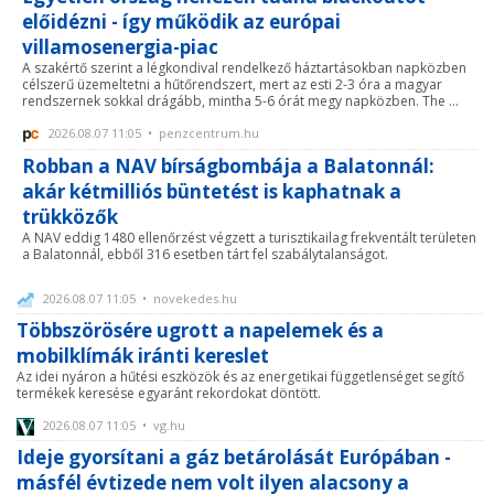
előidézni - így működik az európai
villamosenergia-piac
A szakértő szerint a légkondival rendelkező háztartásokban napközben
célszerű üzemeltetni a hűtőrendszert, mert az esti 2-3 óra a magyar
rendszernek sokkal drágább, mintha 5-6 órát megy napközben. The ...
2026.08.07 11:05 • penzcentrum.hu
Robban a NAV bírságbombája a Balatonnál:
akár kétmilliós büntetést is kaphatnak a
trükközők
A NAV eddig 1480 ellenőrzést végzett a turisztikailag frekventált területen
a Balatonnál, ebből 316 esetben tárt fel szabálytalanságot.
2026.08.07 11:05 • novekedes.hu
Többszörösére ugrott a napelemek és a
mobilklímák iránti kereslet
Az idei nyáron a hűtési eszközök és az energetikai függetlenséget segítő
termékek keresése egyaránt rekordokat döntött.
2026.08.07 11:05 • vg.hu
Ideje gyorsítani a gáz betárolását Európában -
másfél évtizede nem volt ilyen alacsony a