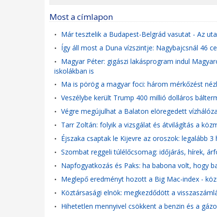
Most a címlapon
Már tesztelik a Budapest-Belgrád vasutat - Az ut
•
Így áll most a Duna vízszintje: Nagybajcsnál 46 c
•
Magyar Péter: gigászi lakásprogram indul Magyar
•
iskolákban is
Ma is pörög a magyar foci: három mérkőzést néz
•
Veszélybe került Trump 400 millió dolláros bálterm
•
Végre megújulhat a Balaton elöregedett vízhálózat
•
Tarr Zoltán: folyik a vizsgálat és átvilágítás a kö
•
Éjszaka csaptak le Kijevre az oroszok: legalább 3 
•
Szombat reggeli túlélőcsomag: időjárás, hírek, ár
•
Napfogyatkozás és Paks: ha babona volt, hogy ba
•
Meglepő eredményt hozott a Big Mac-index - közel
•
Köztársasági elnök: megkezdődött a visszaszámlálás 
•
Hihetetlen mennyivel csökkent a benzin és a gázol
•