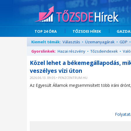
TOP 24 ÓRA
TŐZSDEI HÍREK
GAZDAS
Kiemelt témák:
Választás
•
Üzemanyagárak
•
GDP
•
Gyorslinkek:
Hazai részvény
•
Tőzsdeindexek
•
Való
Közel lehet a békemegállapodás, mik
veszélyes vízi úton
2026.06.13. 09:05 • PENZCENTRUM.HU
Az Egyesült Államok megsemmisített több iráni drónt
Folyatat