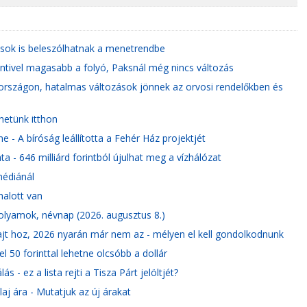
asok is beleszólhatnak a menetrendbe
entivel magasabb a folyó, Paksnál még nincs változás
országon, hatalmas változások jönnek az orvosi rendelőkben és
hetünk itthon
e - A bíróság leállította a Fehér Ház projektjét
a - 646 milliárd forintból újulhat meg a vízhálózat
zmédiánál
halott van
folyamok, névnap (2026. augusztus 8.)
jt hoz, 2026 nyarán már nem az - mélyen el kell gondolkodnunk
 50 forinttal lehetne olcsóbb a dollár
- ez a lista rejti a Tisza Párt jelöltjét?
aj ára - Mutatjuk az új árakat