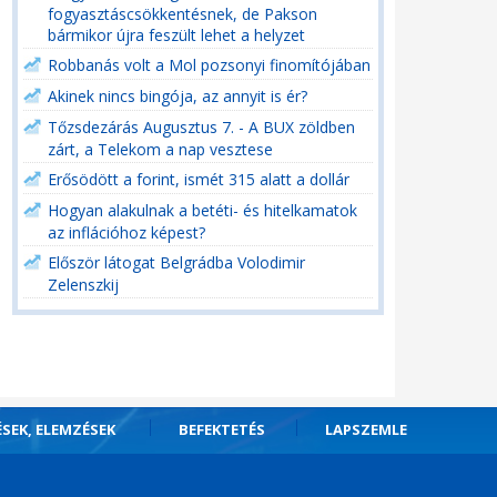
fogyasztáscsökkentésnek, de Pakson
bármikor újra feszült lehet a helyzet
Robbanás volt a Mol pozsonyi finomítójában
Akinek nincs bingója, az annyit is ér?
Tőzsdezárás Augusztus 7. - A BUX zöldben
zárt, a Telekom a nap vesztese
Erősödött a forint, ismét 315 alatt a dollár
Hogyan alakulnak a betéti- és hitelkamatok
az inflációhoz képest?
Először látogat Belgrádba Volodimir
Zelenszkij
ÉSEK, ELEMZÉSEK
BEFEKTETÉS
LAPSZEMLE