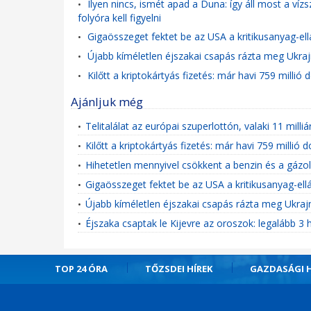
Ilyen nincs, ismét apad a Duna: így áll most a vízs
•
folyóra kell figyelni
Gigaösszeget fektet be az USA a kritikusanyag-ellá
•
Újabb kíméletlen éjszakai csapás rázta meg Ukraj
•
Kilőtt a kriptokártyás fizetés: már havi 759 millió 
•
Ajánljuk még
Telitalálat az európai szuperlottón, valaki 11 mil
•
Kilőtt a kriptokártyás fizetés: már havi 759 millió 
•
Hihetetlen mennyivel csökkent a benzin és a gázola
•
Gigaösszeget fektet be az USA a kritikusanyag-ellá
•
Újabb kíméletlen éjszakai csapás rázta meg Ukraj
•
Éjszaka csaptak le Kijevre az oroszok: legalább 3 
•
TOP 24 ÓRA
TŐZSDEI HÍREK
GAZDASÁGI H