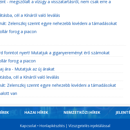
zint - megszólalt a vízügy a visszatartásról, nem csak erre a
tásba, cél a Kínáról való leválás
nát: Zelenszkij szerint egyre nehezebb kivédeni a támadásokat
dollár forog a piacon
liárd forintot nyert! Mutatjuk a giganyereményt érő számokat
dollár forog a piacon
j ára - Mutatjuk az új árakat
tásba, cél a Kínáról való leválás
nát: Zelenszkij szerint egyre nehezebb kivédeni a támadásokat
halott van
ÍREK
HAZAI HÍREK
NEMZETKÖZI HÍREK
JELENT
Kapcsolat
•
Honlapkészítés
|
Vízszigetelés injektálással