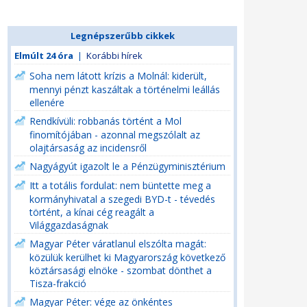
Legnépszerűbb cikkek
Elmúlt 24 óra
|
Korábbi hírek
Soha nem látott krízis a Molnál: kiderült,
mennyi pénzt kaszáltak a történelmi leállás
ellenére
Rendkívüli: robbanás történt a Mol
finomítójában - azonnal megszólalt az
olajtársaság az incidensről
Nagyágyút igazolt le a Pénzügyminisztérium
Itt a totális fordulat: nem büntette meg a
kormányhivatal a szegedi BYD-t - tévedés
történt, a kínai cég reagált a
Világgazdaságnak
Magyar Péter váratlanul elszólta magát:
közülük kerülhet ki Magyarország következő
köztársasági elnöke - szombat dönthet a
Tisza-frakció
Magyar Péter: vége az önkéntes