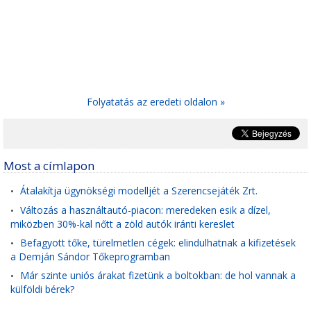
Folyatatás az eredeti oldalon »
Most a címlapon
Átalakítja ügynökségi modelljét a Szerencsejáték Zrt.
•
Változás a használtautó-piacon: meredeken esik a dízel,
•
miközben 30%-kal nőtt a zöld autók iránti kereslet
Befagyott tőke, türelmetlen cégek: elindulhatnak a kifizetések
•
a Demján Sándor Tőkeprogramban
Már szinte uniós árakat fizetünk a boltokban: de hol vannak a
•
külföldi bérek?