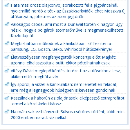
Hatalmas orosz olajkonvoj sorakozott fel a jégpáncélnál,
nyolcmillió hordó a tét - az Északi-sarkvidék lehet Moszkva új
ütőkártyája, jöhetnek az atomjégtörők
Valóságos csoda, ami most a Dunával történik: nagyon úgy
néz ki, hogy a bolgárok atomerőműve is megmenekülhetett
Kozlodujnál
Megbízhatóan működnek a kánikulában is? Teszten a
Samsung, LG, Bosch, Beko, Whirlpool hűtőszekrényei
Életveszélyesen megfenyegették koncertje előtt Majkát:
azonnal elhalasztotta a bulit, ekkor pótolhatnak csak
Vitézy Dávid meglepő kérdést intézett az autósokhoz: lesz,
akiben ettől meghűl a vér
Így spórolj a vízzel a kánikulában: nem lehetetlen feladat,
erre még a legnagyobb hőségben is kevesen gondolnak
Kaszálnak a háborún az olajóriások: elképesztő extraprofitot
termel a közel-keleti káosz
Na már csak ez hiányzott! Súlyos csőtörés történt, több mint
2000 ember maradt víz nélkül