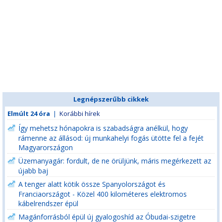
Legnépszerűbb cikkek
Elmúlt 24 óra
|
Korábbi hírek
Így mehetsz hónapokra is szabadságra anélkül, hogy
rámenne az állásod: új munkahelyi fogás ütötte fel a fejét
Magyarországon
Üzemanyagár: fordult, de ne örüljünk, máris megérkezett az
újabb baj
A tenger alatt kötik össze Spanyolországot és
Franciaországot - Közel 400 kilométeres elektromos
kábelrendszer épül
Magánforrásból épül új gyalogoshíd az Óbudai-szigetre