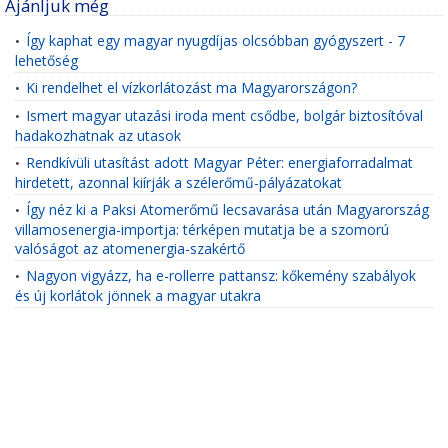
Ajánljuk még
Így kaphat egy magyar nyugdíjas olcsóbban gyógyszert - 7
•
lehetőség
Ki rendelhet el vízkorlátozást ma Magyarországon?
•
Ismert magyar utazási iroda ment csődbe, bolgár biztosítóval
•
hadakozhatnak az utasok
Rendkívüli utasítást adott Magyar Péter: energiaforradalmat
•
hirdetett, azonnal kiírják a szélerőmű-pályázatokat
Így néz ki a Paksi Atomerőmű lecsavarása után Magyarország
•
villamosenergia-importja: térképen mutatja be a szomorú
valóságot az atomenergia-szakértő
Nagyon vigyázz, ha e-rollerre pattansz: kőkemény szabályok
•
és új korlátok jönnek a magyar utakra