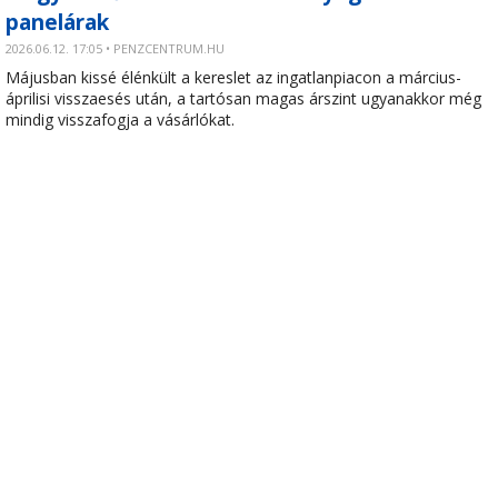
panelárak
2026.06.12. 17:05 • PENZCENTRUM.HU
Májusban kissé élénkült a kereslet az ingatlanpiacon a március-
áprilisi visszaesés után, a tartósan magas árszint ugyanakkor még
mindig visszafogja a vásárlókat.