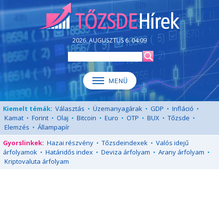
2026. AUGUSZTUS 6. 04:09
Kiemelt témák:
Választás
•
Üzemanyagárak
•
GDP
•
Infláció
•
Kamat
•
Forint
•
Olaj
•
Bitcoin
•
Euro
•
OTP
•
BUX
•
Tőzsde
•
Elemzés
•
Állampapír
Gyorslinkek:
Hazai részvény
•
Tőzsdeindexek
•
Valós idejű
árfolyamok
•
Határidős index
•
Deviza árfolyam
•
Arany árfolyam
•
Kriptovaluta árfolyam