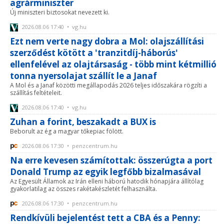
agrárminiszter
Új miniszteri biztosokat nevezett ki.
2026.08.06 17:40 • vg.hu
Ezt nem verte nagy dobra a Mol: olajszállítási
szerződést kötött a 'tranzitdíj-háborús'
ellenfelével az olajtársaság - több mint kétmillió
tonna nyersolajat szállít le a Janaf
A Mol és a Janaf közötti megállapodás 2026 teljes időszakára rögzíti a
szállítás feltételeit.
2026.08.06 17:40 • vg.hu
Zuhan a forint, beszakadt a BUX is
Beborult az ég a magyar tőkepiac fölött.
2026.08.06 17:30 • penzcentrum.hu
Na erre kevesen számítottak: összerúgta a port
Donald Trump az egyik legfőbb bizalmasával
Az Egyesült Államok az Irán elleni háború hatodik hónapjára állítólag
gyakorlatilag az összes rakétakészletét felhasználta.
2026.08.06 17:30 • penzcentrum.hu
Rendkívüli bejelentést tett a CBA és a Penny: