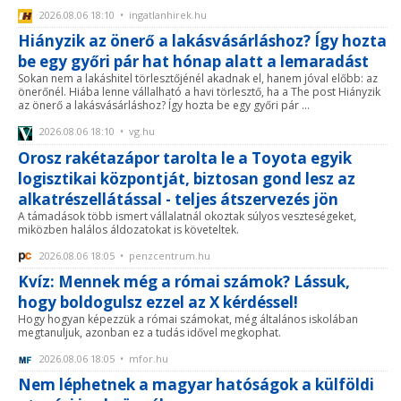
2026.08.06 18:10 • ingatlanhirek.hu
Hiányzik az önerő a lakásvásárláshoz? Így hozta
be egy győri pár hat hónap alatt a lemaradást
Sokan nem a lakáshitel törlesztőjénél akadnak el, hanem jóval előbb: az
önerőnél. Hiába lenne vállalható a havi törlesztő, ha a The post Hiányzik
az önerő a lakásvásárláshoz? Így hozta be egy győri pár ...
2026.08.06 18:10 • vg.hu
Orosz rakétazápor tarolta le a Toyota egyik
logisztikai központját, biztosan gond lesz az
alkatrészellátással - teljes átszervezés jön
A támadások több ismert vállalatnál okoztak súlyos veszteségeket,
miközben halálos áldozatokat is követeltek.
2026.08.06 18:05 • penzcentrum.hu
Kvíz: Mennek még a római számok? Lássuk,
hogy boldogulsz ezzel az X kérdéssel!
Hogy hogyan képezzük a római számokat, még általános iskolában
megtanuljuk, azonban ez a tudás idővel megkophat.
2026.08.06 18:05 • mfor.hu
Nem léphetnek a magyar hatóságok a külföldi