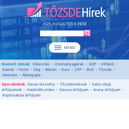
2026. AUGUSZTUS 6. 18:58
Kiemelt témák:
Választás
•
Üzemanyagárak
•
GDP
•
Infláció
•
Kamat
•
Forint
•
Olaj
•
Bitcoin
•
Euro
•
OTP
•
BUX
•
Tőzsde
•
Elemzés
•
Állampapír
Gyorslinkek:
Hazai részvény
•
Tőzsdeindexek
•
Valós idejű
árfolyamok
•
Határidős index
•
Deviza árfolyam
•
Arany árfolyam
•
Kriptovaluta árfolyam