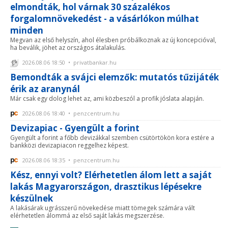
elmondták, hol várnak 30 százalékos
forgalomnövekedést - a vásárlókon múlhat
minden
Megvan az első helyszín, ahol élesben próbálkoznak az új koncepcióval,
ha beválik, jöhet az országos átalakulás.
2026.08.06 18:50 • privatbankar.hu
Bemondták a svájci elemzők: mutatós tűzijáték
érik az aranynál
Már csak egy dolog lehet az, ami közbeszól a profik jóslata alapján.
2026.08.06 18:40 • penzcentrum.hu
Devizapiac - Gyengült a forint
Gyengült a forint a főbb devizákkal szemben csütörtökön kora estére a
bankközi devizapiacon reggelhez képest.
2026.08.06 18:35 • penzcentrum.hu
Kész, ennyi volt? Elérhetetlen álom lett a saját
lakás Magyarországon, drasztikus lépésekre
készülnek
A lakásárak ugrásszerű növekedése miatt tömegek számára vált
elérhetetlen álommá az első saját lakás megszerzése.