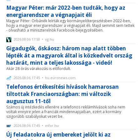
Magyar Péter: már 2022-ben tudták, hogy az
energiarendszer a végnapjait éli
Magyar Péter: Orbánék leírták egy kormányelőterjesztésben 2022-ben,
hogy a magyar energiarendszer a végnapjait éli. Majd semmit sem tettek
- olvasható a miniszterelnök Facebook-bejegyzésében.
2026.08.06 17:50 • vg.hu
Gigadugók, őskáosz: három nap alatt többen
lépték át a magyarok által is közkedvelt ország
határát, mint a teljes lakossága - videó!
Akár 28 órás várakozás is előfordult.
2026.08.06 17:45 • hu.euronews.com
Telefonos értékesítési hívások hamarosan
tiltottak Franciaországban: mi változik
augusztus 11-től
Számos új intézkedés ellenére a telefonos reklámhívások soha nem
voltak ennyire jelen a franciák mindennapjaiban, ezért a kormány
szigorúbb szabályokat vezet be.
2026.08.06 17:45 • mfor.hu
Új feladatokra új embereket jelölt ki az