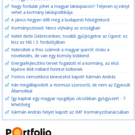
Nagy fordulat jöhet a magyar lakáspiacon? Teljesen új irányt
vehet a kormány lakáspolitikája
A János-hegyen dőlt meg a budapesti hőségrekord
Kormányszóvivő: Nincs vízhiány az országban
Keleti derbi Debrecenben, tovább gyűjtögetne az Újpest: ez
lesz az NB I 3. fordulójában
Kiderültek a friss számok a magyar iparról: óriási a
növekedés, de van egy komoly bökkenő
Energiafejlesztési tervet fogadott el a kormány, az első
lépésre 868 milliárd forintot költenek
Fontos nemzetközi kinevezést kapott Kármán András
Irán megállapodott a Hormuzi-szorosról, de nem az Egyesült
Államokkal
Így kaphat egy magyar nyugdíjas olcsóbban gyógyszert - 7
lehetőség
Kármán András helyet kapott az IMF Kormányzótanácsában