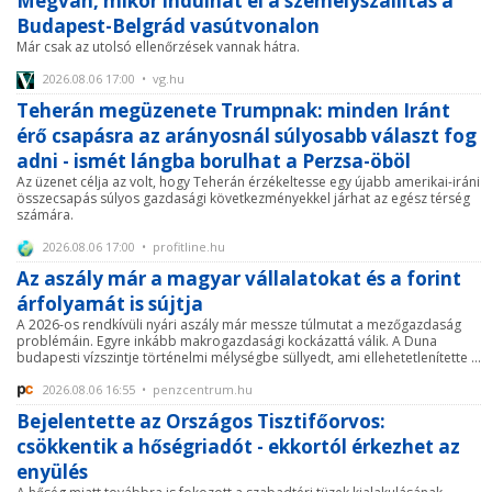
Megvan, mikor indulhat el a személyszállítás a
Budapest-Belgrád vasútvonalon
Már csak az utolsó ellenőrzések vannak hátra.
2026.08.06 17:00 • vg.hu
Teherán megüzenete Trumpnak: minden Iránt
érő csapásra az arányosnál súlyosabb választ fog
adni - ismét lángba borulhat a Perzsa-öböl
Az üzenet célja az volt, hogy Teherán érzékeltesse egy újabb amerikai-iráni
összecsapás súlyos gazdasági következményekkel járhat az egész térség
számára.
2026.08.06 17:00 • profitline.hu
Az aszály már a magyar vállalatokat és a forint
árfolyamát is sújtja
A 2026-os rendkívüli nyári aszály már messze túlmutat a mezőgazdaság
problémáin. Egyre inkább makrogazdasági kockázattá válik. A Duna
budapesti vízszintje történelmi mélységbe süllyedt, ami ellehetetlenítette ...
2026.08.06 16:55 • penzcentrum.hu
Bejelentette az Országos Tisztifőorvos:
csökkentik a hőségriadót - ekkortól érkezhet az
enyülés