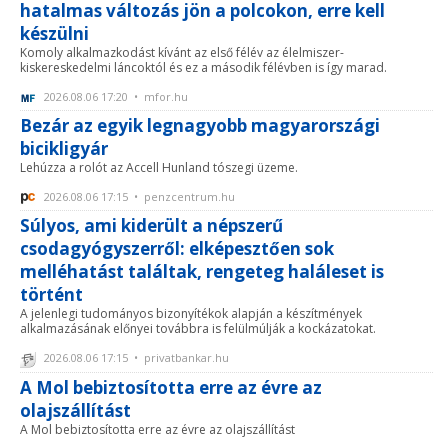
hatalmas változás jön a polcokon, erre kell
készülni
Komoly alkalmazkodást kívánt az első félév az élelmiszer-
kiskereskedelmi láncoktól és ez a második félévben is így marad.
2026.08.06 17:20 • mfor.hu
Bezár az egyik legnagyobb magyarországi
bicikligyár
Lehúzza a rolót az Accell Hunland tószegi üzeme.
2026.08.06 17:15 • penzcentrum.hu
Súlyos, ami kiderült a népszerű
csodagyógyszerről: elképesztően sok
melléhatást találtak, rengeteg haláleset is
történt
A jelenlegi tudományos bizonyítékok alapján a készítmények
alkalmazásának előnyei továbbra is felülmúlják a kockázatokat.
2026.08.06 17:15 • privatbankar.hu
A Mol bebiztosította erre az évre az
olajszállítást
A Mol bebiztosította erre az évre az olajszállítást