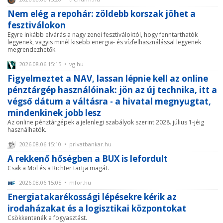
Nem elég a repohár: zöldebb korszak jöhet a
fesztiválokon
Egyre inkább elvárás a nagy zenei fesztiváloktól, hogy fenntarthatók
legyenek, vagyis minél kisebb energia- és vízfelhasználással legyenek
megrendezhetők.
2026.08.06 15:15 • vg.hu
Figyelmeztet a NAV, lassan lépnie kell az online
pénztárgép használóinak: jön az új technika, itt a
végső dátum a váltásra - a hivatal megnyugtat,
mindenkinek jobb lesz
Az online pénztárgépek a jelenlegi szabályok szerint 2028. július 1-jéig
használhatók.
2026.08.06 15:10 • privatbankar.hu
A rekkenő hőségben a BUX is lefordult
Csak a Mol és a Richter tartja magát.
2026.08.06 15:05 • mfor.hu
Energiatakarékossági lépésekre kérik az
irodaházakat és a logisztikai központokat
Csökkentenék a fogyasztást.