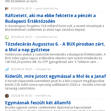
365 közelében az euró.
2026.08.06 18:25 • penzcentrum.hu
Ráfizetett, aki ma ebbe fektette a pénzét a
Budapesti Értéktőzsdén
A részvénypiac forgalma 19,8 milliárd forint volt, a vezető részvények a
Mol kivételével csökkentek az előző napi záráshoz képest.
2026.08.06 18:25 • tozsdeforum.hu
Tőzsdezárás Augusztus 6. - A BUX pirosban zárt,
a Mol a nap győztese
Hullámzóan alakult a csütörtöki kereskedés a Budapesti Értéktőzsdén. A
BUX index egész napos erőlködése ellenére sem tudott emelkedni és
146 563,20 ponton állt. Az OTP gyengüléssel zárt. A Telekom sem ...
2026.08.06 18:20 • infostart.hu
Kiderült, mire jutott egymással a Mol és a Janaf
A horvát olajvezeték-üzemeltető Janaf és a Mol-csoport megállapodást
kötött 2,05 millió tonna nyersolaj szállításáról 2026-ra - közölte a horvát
társaság csütörtökön.
2026.08.06 18:20 • trendfm.hu
Egymásnak feszült két államfő
Brazília ügyvivői szintre csökkentette diplomáciai kapcsolatait