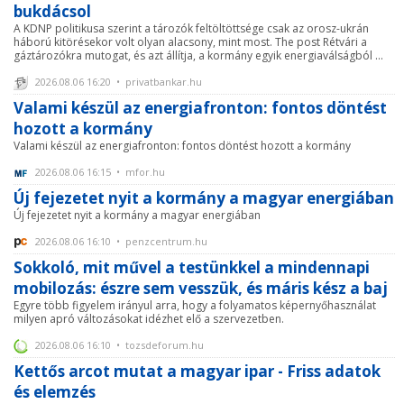
bukdácsol
A KDNP politikusa szerint a tározók feltöltöttsége csak az orosz-ukrán
háború kitörésekor volt olyan alacsony, mint most. The post Rétvári a
gáztározókra mutogat, és azt állítja, a kormány egyik energiaválságból ...
2026.08.06 16:20 • privatbankar.hu
Valami készül az energiafronton: fontos döntést
hozott a kormány
Valami készül az energiafronton: fontos döntést hozott a kormány
2026.08.06 16:15 • mfor.hu
Új fejezetet nyit a kormány a magyar energiában
Új fejezetet nyit a kormány a magyar energiában
2026.08.06 16:10 • penzcentrum.hu
Sokkoló, mit művel a testünkkel a mindennapi
mobilozás: észre sem vesszük, és máris kész a baj
Egyre több figyelem irányul arra, hogy a folyamatos képernyőhasználat
milyen apró változásokat idézhet elő a szervezetben.
2026.08.06 16:10 • tozsdeforum.hu
Kettős arcot mutat a magyar ipar - Friss adatok
és elemzés