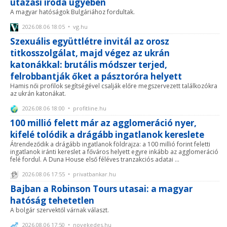
utazási iroda ügyében
A magyar hatóságok Bulgáriához fordultak.
2026.08.06 18:05 • vg.hu
Szexuális együttlétre invitál az orosz
titkosszolgálat, majd végez az ukrán
katonákkal: brutális módszer terjed,
felrobbantják őket a pásztoróra helyett
Hamis női profilok segítségével csalják előre megszervezett találkozókra
az ukrán katonákat.
2026.08.06 18:00 • profitline.hu
100 millió felett már az agglomeráció nyer,
kifelé tolódik a drágább ingatlanok kereslete
Átrendeződik a drágább ingatlanok földrajza: a 100 millió forint feletti
ingatlanok iránti kereslet a főváros helyett egyre inkább az agglomeráció
felé fordul. A Duna House első féléves tranzakciós adatai ...
2026.08.06 17:55 • privatbankar.hu
Bajban a Robinson Tours utasai: a magyar
hatóság tehetetlen
A bolgár szervektől várnak választ.
2026.08.06 17:50 • novekedes.hu