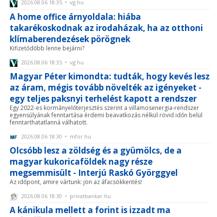
2026.08.06 18:35 • vg.hu
A home office árnyoldala: hiába
takarékoskodnak az irodaházak, ha az otthoni
klímaberendezések pörögnek
Kifizetődőbb lenne bejárni?
2026.08.06 18:35 • vg.hu
Magyar Péter kimondta: tudták, hogy kevés lesz
az áram, mégis tovább növelték az igényeket -
egy teljes paksnyi terhelést kapott a rendszer
Egy 2022-es kormányelőterjesztés szerint a villamosenergia-rendszer
egyensúlyának fenntartása érdemi beavatkozás nélkül rövid időn belül
fenntarthatatlanná válhatott.
2026.08.06 18:30 • mfor.hu
Olcsóbb lesz a zöldség és a gyümölcs, de a
magyar kukoricaföldek nagy része
megsemmisült - Interjú Raskó Györggyel
Az időpont, amire vártunk: jön az áfacsökkentés!
2026.08.06 18:30 • privatbankar.hu
A kánikula mellett a forint is izzadt ma