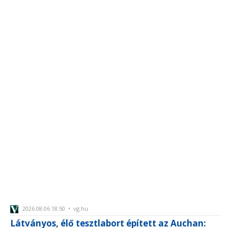
2026.08.06 18:50 • vg.hu
Látványos, élő tesztlabort épített az Auchan: