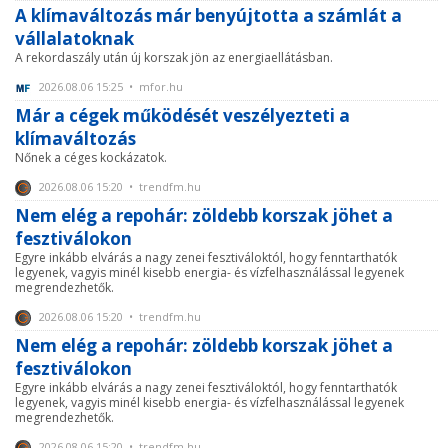
A klímaváltozás már benyújtotta a számlát a
vállalatoknak
A rekordaszály után új korszak jön az energiaellátásban.
2026.08.06 15:25 • mfor.hu
Már a cégek működését veszélyezteti a
klímaváltozás
Nőnek a céges kockázatok.
2026.08.06 15:20 • trendfm.hu
Nem elég a repohár: zöldebb korszak jöhet a
fesztiválokon
Egyre inkább elvárás a nagy zenei fesztiváloktól, hogy fenntarthatók
legyenek, vagyis minél kisebb energia- és vízfelhasználással legyenek
megrendezhetők.
2026.08.06 15:20 • trendfm.hu
Nem elég a repohár: zöldebb korszak jöhet a
fesztiválokon
Egyre inkább elvárás a nagy zenei fesztiváloktól, hogy fenntarthatók
legyenek, vagyis minél kisebb energia- és vízfelhasználással legyenek
megrendezhetők.
2026.08.06 15:20 • trendfm.hu