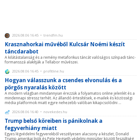
2026.08.06 16:45 • trendfm.hu
Krasznahorkai művéből Kulcsár Noémi készít
táncdarabot
A kilátástalanság és a remény metaforikus táncát valóságos színpadi tánc-
formansszá alakítják a Tellabor művészei.
2026.08.06 16:45 • profitline.hu
Hogyan válasszunk a csendes elvonulás és a
pörgős nyaralás között
A modern világban mindannyian érezzük a folyamatos online jelenlét és a
mindennapi stressz terhét. Az állandó értesítések, e-mailek és közösségi
média platformok miatt egyre nehezebb valóban kikapcsolódni ...
2026.08.06 16:40 • novekedes.hu
Trump belső köreiben is pánikolnak a
fegyverhiány miatt
Egyes légvédelmi fegyverekből veszélyesen alacsony a készlet, Donald
Trump amerikai lnök és Pete Hegseth védelmi miniszter között feszültség