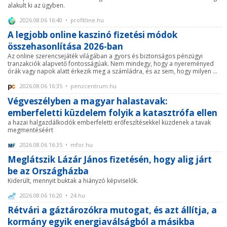
alakult ki az ügyben.
2026.08.06 16:40 • profitline.hu
A legjobb online kaszinó fizetési módok
összehasonlítása 2026-ban
Az online szerencsejáték világában a gyors és biztonságos pénzügyi
tranzakciók alapvető fontosságúak. Nem mindegy, hogy a nyereményed
órák vagy napok alatt érkezik meg a számládra, és az sem, hogy milyen ...
2026.08.06 16:35 • penzcentrum.hu
Végveszélyben a magyar halastavak:
emberfeletti küzdelem folyik a katasztrófa ellen
a hazai halgazdálkodók emberfeletti erőfeszítésekkel küzdenek a tavak
megmentéséért
2026.08.06 16:35 • mfor.hu
Meglátszik Lázár János fizetésén, hogy alig járt
be az Országházba
Kiderült, mennyit buktak a hiányzó képviselők.
2026.08.06 16:20 • 24.hu
Rétvári a gáztározókra mutogat, és azt állítja, a
kormány egyik energiaválságból a másikba