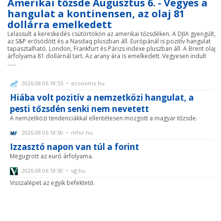
Amerikai tőzsde Augusztus 6. - Vegyes a
hangulat a kontinensen, az olaj 81
dollárra emelkedett
Lelassult a kereskedés csütörtökön az amerikai tőzsdéken. A DJIA gyengült,
az S&P erősödött és a Nasdaq pluszban áll. Európánál is pozitív hangulat
tapasztalható. London, Frankfurt és Párizs indexe pluszban áll. A Brent olaj
árfolyama 81 dollárnál tart. Az arany ára is emelkedett. Vegyesen indult
......
2026.08.06 18:55 • economx.hu
Hiába volt pozitív a nemzetközi hangulat, a
pesti tőzsdén senki nem nevetett
A nemzetközi tendenciákkal ellentétesen mozgott a magyar tőzsde.
2026.08.06 18:50 • mfor.hu
Izzasztó napon van túl a forint
Megugrott az euró árfolyama.
2026.08.06 18:50 • vg.hu
Visszalépet az egyik befektető.