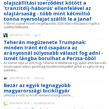
olajszállítási szerződést kötött a
'tranzitdíj-háborús' ellenfelével az
olajtársaság - több mint kétmillió
tonna nyersolajat szállít le a Janaf
A Mol és a Janaf közötti megállapodás 2026 teljes időszakára rögzíti a
szállítás feltételeit....
2026.08.06 17:00 • vg.hu
Teherán megüzenete Trumpnak:
minden Iránt érő csapásra az
arányosnál súlyosabb választ fog adni -
ismét lángba borulhat a Perzsa-öböl
Az üzenet célja az volt, hogy Teherán érzékeltesse egy újabb amerikai-iráni
összecsapás súlyos gazdasági következményekkel járhat az egész térség
számára....
2026.08.06 17:20 • mfor.hu
Bezár az egyik legnagyobb
magyarországi bicikligyár
Lehúzza a rolót az Accell Hunland tószegi üzeme....
2026.08.06 18:10 • tozsdeforum.hu