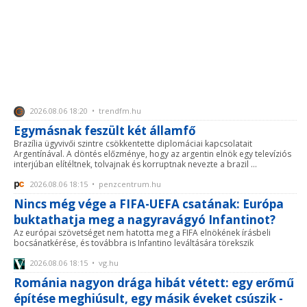
2026.08.06 18:20 • trendfm.hu
Egymásnak feszült két államfő
Brazília ügyvivői szintre csökkentette diplomáciai kapcsolatait
Argentínával. A döntés előzménye, hogy az argentin elnök egy televíziós
interjúban elítéltnek, tolvajnak és korruptnak nevezte a brazil ...
2026.08.06 18:15 • penzcentrum.hu
Nincs még vége a FIFA-UEFA csatának: Európa
buktathatja meg a nagyravágyó Infantinot?
Az európai szövetséget nem hatotta meg a FIFA elnökének írásbeli
bocsánatkérése, és továbbra is Infantino leváltására törekszik
2026.08.06 18:15 • vg.hu
Románia nagyon drága hibát vétett: egy erőmű
építése meghiúsult, egy másik éveket csúszik -