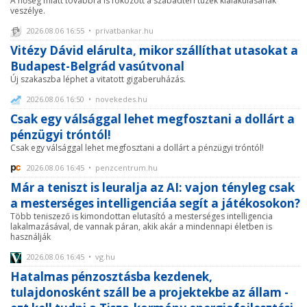
A hőség miatt továbbra is fokozott a szabadtéri tüzek kialakulásának
veszélye.
2026.08.06 16:55 • privatbankar.hu
Vitézy Dávid elárulta, mikor szállíthat utasokat a
Budapest-Belgrád vasútvonal
Új szakaszba léphet a vitatott gigaberuházás.
2026.08.06 16:50 • novekedes.hu
Csak egy válsággal lehet megfosztani a dollárt a
pénzügyi tróntól!
Csak egy válsággal lehet megfosztani a dollárt a pénzügyi tróntól!
2026.08.06 16:45 • penzcentrum.hu
Már a teniszt is leuralja az AI: vajon tényleg csak
a mesterséges intelligenciáa segít a játékosokon?
Több teniszező is kimondottan elutasító a mesterséges intelligencia
lakalmazásával, de vannak páran, akik akár a mindennapi életben is
használják
2026.08.06 16:45 • vg.hu
Hatalmas pénzosztásba kezdenek,
tulajdonosként száll be a projektekbe az állam -