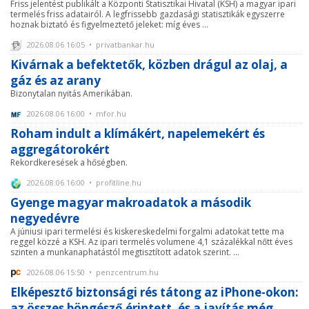
Friss jelentést publikált a Központi Statisztikai Hivatal (KSH) a magyar ipari
termelés friss adatairól. A legfrissebb gazdasági statisztikák egyszerre
hoznak biztató és figyelmeztető jeleket: míg éves ...
2026.08.06 16:05 • privatbankar.hu
Kivárnak a befektetők, közben drágul az olaj, a
gáz és az arany
Bizonytalan nyitás Amerikában.
2026.08.06 16:00 • mfor.hu
Roham indult a klímákért, napelemekért és
aggregátorokért
Rekordkeresések a hőségben.
2026.08.06 16:00 • profitline.hu
Gyenge magyar makroadatok a második
negyedévre
A júniusi ipari termelési és kiskereskedelmi forgalmi adatokat tette ma
reggel közzé a KSH. Az ipari termelés volumene 4,1 százalékkal nőtt éves
szinten a munkanaphatástól megtisztított adatok szerint. ...
2026.08.06 15:50 • penzcentrum.hu
Elképesztő biztonsági rés tátong az iPhone-okon:
az összes böngésző érintett, és a javítás még