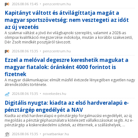
2026.08.06 15:45 • penzcentrum.hu
Kapitányt váltott és átvilágíttatja magát a
magyar sportszövetség: nem vesztegeti az időt
az új vezetés
A szakmai váltást a jövő évi világbajnoki szereplés, valamint a 2028-as
olimpiai kvalifikáció megszerzése indokolja, miután a korábbi szakvezető,
Dér Zsolt mindkét posztjáról távozott.
2026.08.06 15:35 • penzcentrum.hu
Ezzel a melóval degeszre kereshetik magukat a
magyar fiatalok: óránként 4000 forintot is
fizetnek
A magyar diákmunkapiac elmúlt másfél évtizede lényegében egyetlen nagy
átrendeződés története.
2026.08.06 15:35 • novekedes.hu
Digitális nyugta: kiadta az első hardveralapú e-
pénztárgép engedélyét a NAV
Kiadta az első hardveralapú e-pénztárgép forgalmazási engedélyét, az új
megoldás a pénztárgéphasználatra kötelezett vállalkozásokat segíti. Az e-
pénztárgép a kiskereskedelmi üzletek, az éttermek, a szálláshelyek, ...
2026.08.06 15:35 • privatbankar.hu