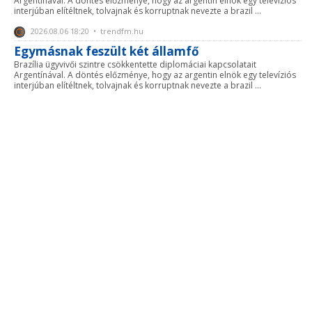
Argentínával. A döntés előzménye, hogy az argentin elnök egy televíziós
interjúban elítéltnek, tolvajnak és korruptnak nevezte a brazil ...
2026.08.06 18:20 • trendfm.hu
Egymásnak feszült két államfő
Brazília ügyvivői szintre csökkentette diplomáciai kapcsolatait
Argentínával. A döntés előzménye, hogy az argentin elnök egy televíziós
interjúban elítéltnek, tolvajnak és korruptnak nevezte a brazil ...