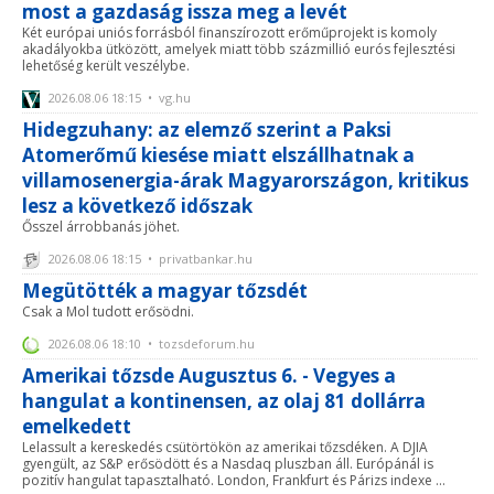
most a gazdaság issza meg a levét
Két európai uniós forrásból finanszírozott erőműprojekt is komoly
akadályokba ütközött, amelyek miatt több százmillió eurós fejlesztési
lehetőség került veszélybe.
2026.08.06 18:15 • vg.hu
Hidegzuhany: az elemző szerint a Paksi
Atomerőmű kiesése miatt elszállhatnak a
villamosenergia-árak Magyarországon, kritikus
lesz a következő időszak
Ősszel árrobbanás jöhet.
2026.08.06 18:15 • privatbankar.hu
Megütötték a magyar tőzsdét
Csak a Mol tudott erősödni.
2026.08.06 18:10 • tozsdeforum.hu
Amerikai tőzsde Augusztus 6. - Vegyes a
hangulat a kontinensen, az olaj 81 dollárra
emelkedett
Lelassult a kereskedés csütörtökön az amerikai tőzsdéken. A DJIA
gyengült, az S&P erősödött és a Nasdaq pluszban áll. Európánál is
pozitív hangulat tapasztalható. London, Frankfurt és Párizs indexe ...