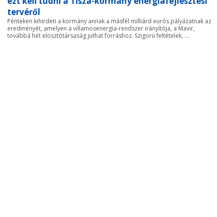
ezt kell tudni a Tisza-kormány energiafejlesztési
tervéről
Pénteken kihirdeti a kormány annak a másfél milliárd eurós pályázatnak az
eredményét, amelyen a villamosenergia-rendszer irányítója, a Mavir,
továbbá hét elosztótársaság juthat forráshoz. Szigorú feltételek, ...