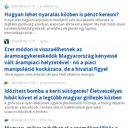
2026.08.06 17:15 • profitline.hu
Hogyan lehet nyaralás közben is pénzt keresni?
A nyaralás hagyományosan a munkától való elszakadás időszaka, a
digitális gazdaság azonban alaposan átírta ezt a képet. Ma már több olyan
bevételi lehetőség létezik, amelyhez elegendő egy laptop,
internetkapcsolat ...
2026.08.06 17:10 • vg.hu
Ezer módon is visszaélhetnek az
áramnagykereskedők Magyarország kényessé
vált árampiaci helyzetével - nő a piaci
manipuláció kockázata, de a hivatal figyel
.Most éppen nem érkezik Ukrajna felől villamos energia.
2026.08.06 17:05 • penzcentrum.hu
Időzített bomba a kerti sütögetés? Életveszélyes
hibát követ el a legtöbb magyar grillezés közben
A grillezés a nyári étkezések egyik legkedveltebb formája, a meleg időjárás
azonban a kórokozó, romlást okozó baktériumok gyorsabb
szaporodásának is kedvez.
2026.08.06 17:05 • mfor.hu