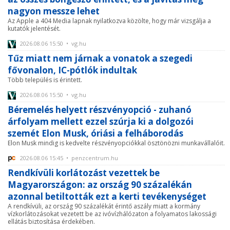
nagyon messze lehet
Az Apple a 404 Media lapnak nyilatkozva közölte, hogy már vizsgálja a
kutatók jelentését.
2026.08.06 15:50 • vg.hu
Tűz miatt nem járnak a vonatok a szegedi
fővonalon, IC-pótlók indultak
Több település is érintett.
2026.08.06 15:50 • vg.hu
Béremelés helyett részvényopció - zuhanó
árfolyam mellett ezzel szúrja ki a dolgozói
szemét Elon Musk, óriási a felháborodás
Elon Musk mindig is kedvelte részvényopciókkal ösztönözni munkavállalóit.
2026.08.06 15:45 • penzcentrum.hu
Rendkívüli korlátozást vezettek be
Magyarországon: az ország 90 százalékán
azonnal betiltották ezt a kerti tevékenységet
A rendkívüli, az ország 90 százalékát érintő aszály miatt a kormány
vízkorlátozásokat vezetett be az ivóvízhálózaton a folyamatos lakossági
ellátás biztosítása érdekében.