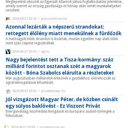
Meglepetést okozott az Egyesült Államok júliusi foglalkoztatási jelentése,
amely szerint az ország gazdasága öt hónap után ismét munkahelyeket
veszített.
2026.08.07 20:10 • penzcentrum.hu
Azonnal lezárták a népszerű strandokat:
rettegett élőlény miatt menekülnek a fürdőzők
A hatóságok több strandot is lezártak, miután egyetlen nap alatt több
mint száz csípést regisztráltak.
2026.08.07 20:05 • vg.hu
Nagy bejelentést tett a Tisza-kormány: száz
milliárd forintot osztanak szét a magyarok
között - Bóna Szabolcs elárulta a részleteket
Már augusztusban milliárdok érkeznek a gazdákhoz: előrehozzák az
agrártámogatások kifizetését.
2026.08.07 20:05 • privatbankar.hu
Jól vizsgázott Magyar Péter, de közben csinált
egy súlyos baklövést - Ez Viszont Privát
Energiaválság, közmédiás kirúgások és Európára zúduló tömegek a
fókuszban.
2026.08.07 20:00 • tozsdeforum.hu