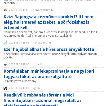
erősebb ...
2026.08.07 18:05 • penzcentrum.hu
Kvíz: Rajongsz a kézműves sörökért? Itt nem
elég, ha ismered az ízeket, a sörfőzéshez is
értened kell!
Nemcsak a sörök ízét, hanem a készítésük alapjait is ismered? Töltsd ki
kvízünket, és derítsd ki, mennyire vagy sörszakértő!
2026.08.07 18:05 • novekedes.hu
Ezer hajóból állhat a híres orosz árnyékflotta
A szankciók kijátszására létrehozott orosz árnyékflottát folyamatosan
bővítik.
2026.08.07 18:00 • mfor.hu
Romániában már lekapcsolhatja a nagy ipari
fogyasztókat az áramszolgáltató
Engedélyezte a kormány.
2026.08.07 18:00 • vg.hu
Rendkívüli: robbanás történt a Mol
finomítójában - azonnal megszólalt az
olajtársaság az incidensről