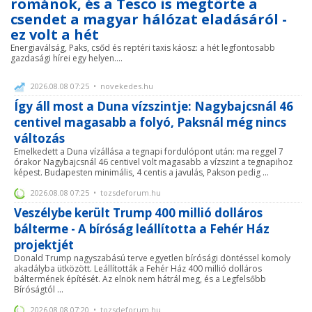
románok, és a Tesco is megtörte a
csendet a magyar hálózat eladásáról -
ez volt a hét
Energiaválság, Paks, csőd és reptéri taxis káosz: a hét legfontosabb
gazdasági hírei egy helyen....
2026.08.08 07:25 • novekedes.hu
Így áll most a Duna vízszintje: Nagybajcsnál 46
centivel magasabb a folyó, Paksnál még nincs
változás
Emelkedett a Duna vízállása a tegnapi fordulópont után: ma reggel 7
órakor Nagybajcsnál 46 centivel volt magasabb a vízszint a tegnapihoz
képest. Budapesten minimális, 4 centis a javulás, Pakson pedig ...
2026.08.08 07:25 • tozsdeforum.hu
Veszélybe került Trump 400 millió dolláros
bálterme - A bíróság leállította a Fehér Ház
projektjét
Donald Trump nagyszabású terve egyetlen bírósági döntéssel komoly
akadályba ütközött. Leállították a Fehér Ház 400 millió dolláros
báltermének építését. Az elnök nem hátrál meg, és a Legfelsőbb
Bíróságtól ...
2026.08.08 07:20 • tozsdeforum.hu