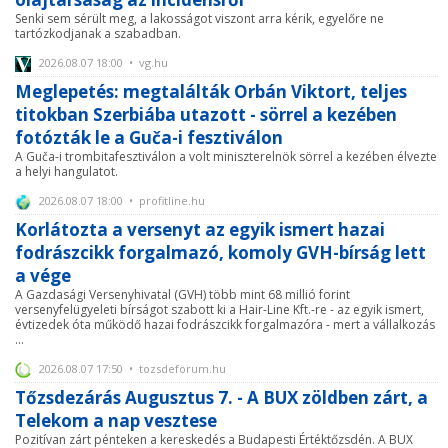
Senki sem sérült meg, a lakosságot viszont arra kérik, egyelőre ne
tartózkodjanak a szabadban.
2026.08.07 18:00 • vg.hu
Meglepetés: megtalálták Orbán Viktort, teljes
titokban Szerbiába utazott - sörrel a kezében
fotózták le a Guča-i fesztiválon
A Guča-i trombitafesztiválon a volt miniszterelnök sörrel a kezében élvezte
a helyi hangulatot.
2026.08.07 18:00 • profitline.hu
Korlátozta a versenyt az egyik ismert hazai
fodrászcikk forgalmazó, komoly GVH-bírság lett
a vége
A Gazdasági Versenyhivatal (GVH) több mint 68 millió forint
versenyfelügyeleti bírságot szabott ki a Hair-Line Kft.-re - az egyik ismert,
évtizedek óta működő hazai fodrászcikk forgalmazóra - mert a vállalkozás
...
2026.08.07 17:50 • tozsdeforum.hu
Tőzsdezárás Augusztus 7. - A BUX zöldben zárt, a
Telekom a nap vesztese
Pozitívan zárt pénteken a kereskedés a Budapesti Értéktőzsdén. A BUX