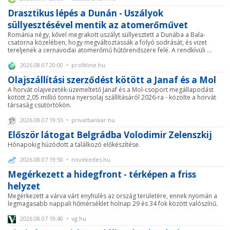
Drasztikus lépés a Dunán - Uszályok
süllyesztésével mentik az atomerőművet
Románia négy, kővel megrakott uszályt süllyesztett a Dunába a Bala-
csatorna közelében, hogy megváltoztassák a folyó sodrását, és vizet
tereljenek a cernavodai atomerőmű hűtőrendszere felé. A rendkívüli ...
2026.08.07 20:00 • profitline.hu
Olajszállítási szerződést kötött a Janaf és a Mol
A horvát olajvezeték-üzemeltető Janaf és a Mol-csoport megállapodást
kötött 2,05 millió tonna nyersolaj szállításáról 2026-ra - közölte a horvát
társaság csütörtökön.
2026.08.07 19:55 • privatbankar.hu
Először látogat Belgrádba Volodimir Zelenszkij
Hónapokig húzódott a találkozó előkészítése.
2026.08.07 19:50 • novekedes.hu
Megérkezett a hidegfront - térképen a friss
helyzet
Megérkezett a várva várt enyhülés az ország területére, ennek nyomán a
legmagasabb nappali hőmérséklet holnap 29 és 34 fok között valószínű.
2026.08.07 19:40 • vg.hu