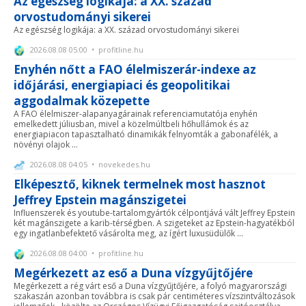
Az egészség logikája: a XX. század
orvostudományi sikerei
Az egészség logikája: a XX. század orvostudományi sikerei
2026.08.08 05:00 • profitline.hu
Enyhén nőtt a FAO élelmiszerár-indexe az
időjárási, energiapiaci és geopolitikai
aggodalmak közepette
A FAO élelmiszer-alapanyagárainak referenciamutatója enyhén
emelkedett júliusban, mivel a közelmúltbeli hőhullámok és az
energiapiacon tapasztalható dinamikák felnyomták a gabonafélék, a
növényi olajok ...
2026.08.08 04:05 • novekedes.hu
Elképesztő, kiknek termelnek most hasznot
Jeffrey Epstein magánszigetei
Influenszerek és youtube-tartalomgyártók célpontjává vált Jeffrey Epstein
két magánszigete a karib-térségben. A szigeteket az Epstein-hagyatékból
egy ingatlanbefektető vásárolta meg, az ígért luxusüdülők ...
2026.08.08 04:00 • profitline.hu
Megérkezett az eső a Duna vízgyűjtőjére
Megérkezett a rég várt eső a Duna vízgyűjtőjére, a folyó magyarországi
szakaszán azonban továbbra is csak pár centiméteres vízszintváltozások