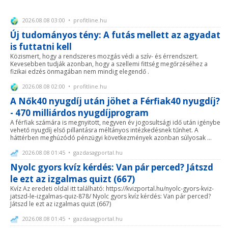
2026.08.08 03:00 • profitline.hu
Új tudományos tény: A futás mellett az agyadat
is futtatni kell
Közismert, hogy a rendszeres mozgás védi a szív- és érrendszert.
Kevesebben tudják azonban, hogy a szellemi fittség megőrzéséhez a
fizikai edzés önmagában nem mindig elegendő .
2026.08.08 02:00 • profitline.hu
A Nők40 nyugdíj után jöhet a Férfiak40 nyugdíj?
- 470 milliárdos nyugdíjprogram
A férfiak számára is megnyitott, negyven év jogosultsági idő után igénybe
vehető nyugdíj első pillantásra méltányos intézkedésnek tűnhet. A
háttérben meghúzódó pénzügyi következmények azonban súlyosak ...
2026.08.08 01:45 • gazdasagportal.hu
Nyolc gyors kvíz kérdés: Van pár perced? Játszd
le ezt az izgalmas quizt (667)
Kvíz Az eredeti oldal itt található: https://kvizportal.hu/nyolc-gyors-kviz-
jatszd-le-izgalmas-quiz-878/ Nyolc gyors kvíz kérdés: Van pár perced?
Játszd le ezt az izgalmas quizt (667)
2026.08.08 01:45 • gazdasagportal.hu