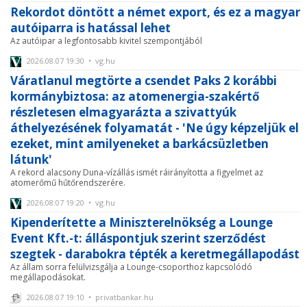
Rekordot döntött a német export, és ez a magyar
autóiparra is hatással lehet
Az autóipar a legfontosabb kivitel szempontjából
2026.08.07 19:30 • vg.hu
Váratlanul megtörte a csendet Paks 2 korábbi
kormánybiztosa: az atomenergia-szakértő
részletesen elmagyarázta a szivattyúk
áthelyezésének folyamatát - 'Ne úgy képzeljük el
ezeket, mint amilyeneket a barkácsüzletben
látunk'
A rekord alacsony Duna-vízállás ismét ráirányította a figyelmet az
atomerőmű hűtőrendszerére.
2026.08.07 19:20 • vg.hu
Kipenderítette a Miniszterelnökség a Lounge
Event Kft.-t: álláspontjuk szerint szerződést
szegtek - darabokra tépték a keretmegállapodást
Az állam sorra felülvizsgálja a Lounge-csoporthoz kapcsolódó
megállapodásokat.
2026.08.07 19:10 • privatbankar.hu