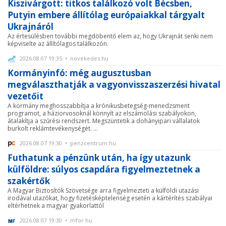
Kiszivárgott: titkos találkozó volt Bécsben,
Putyin embere állítólag európaiakkal tárgyalt
Ukrajnáról
Az értesülésben további megdöbentő elem az, hogy Ukrajnát senki nem
képviselte az állítólagos találkozón.
2026.08.07 19:35 • novekedes.hu
Kormányinfó: még augusztusban
megválaszthatják a vagyonvisszaszerzési hivatal
vezetőit
A kormány meghosszabbítja a krónikusbetegség-menedzsment
programot, a háziorvosoknál könnyít az elszámolási szabályokon,
átalakítja a szűrési rendszert. Megszüntetik a dohányipari vállalatok
burkolt reklámtevékenységét. ...
2026.08.07 19:30 • penzcentrum.hu
Futhatunk a pénzünk után, ha így utazunk
külföldre: súlyos csapdára figyelmeztetnek a
szakértők
A Magyar Biztosítók Szövetsége arra figyelmezteti a külföldi utazási
irodával utazókat, hogy fizetésképtelenség esetén a kártérítés szabályai
eltérhetnek a magyar gyakorlattól
2026.08.07 19:30 • mfor.hu