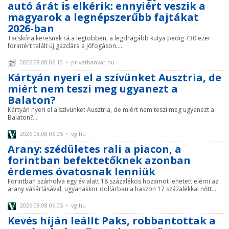
autó árát is elkérik: ennyiért veszik a
magyarok a legnépszerűbb fajtákat
2026-ban
Tacskóra keresnek rá a legtöbben, a legdrágább kutya pedig 730 ezer
forintért talált új gazdára a Jófogáson....
2026.08.08 06:10 • privatbankar.hu
Kártyán nyeri el a szívünket Ausztria, de
miért nem teszi meg ugyanezt a
Balaton?
Kártyán nyeri el a szívünket Ausztria, de miért nem teszi meg ugyanezt a
Balaton?...
2026.08.08 06:05 • vg.hu
Arany: szédületes rali a piacon, a
forintban befektetőknek azonban
érdemes óvatosnak lenniük
Forintban számolva egy év alatt 18 százalékos hozamot lehetett elérni az
arany vásárlásával, ugyanakkor dollárban a haszon 17 százalékkal nőtt....
2026.08.08 06:05 • vg.hu
Kevés híján leállt Paks, robbantottak a