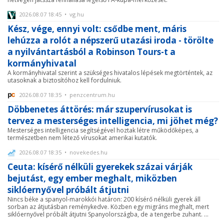
2026.08.07 18:45 • vg.hu
Kész, vége, ennyi volt: csődbe ment, máris
lehúzza a rolót a népszerű utazási iroda - törölte
a nyilvántartásból a Robinson Tours-t a
kormányhivatal
A kormányhivatal szerint a szükséges hivatalos lépések megtörténtek, az
utasoknak a biztosítóhoz kell fordulniuk.
2026.08.07 18:35 • penzcentrum.hu
Döbbenetes áttörés: már szupervírusokat is
tervez a mesterséges intelligencia, mi jöhet még?
Mesterséges intelligencia segítségével hoztak létre működőképes, a
természetben nem létező vírusokat amerikai kutatók.
2026.08.07 18:35 • novekedes.hu
Ceuta: kísérő nélküli gyerekek százai várják
bejutást, egy ember meghalt, miközben
siklóernyővel próbált átjutni
Nincs béke a spanyol-marokkói határon: 200 kísérő nélküli gyerek áll
sorban az átjutásban reménykedve. Közben egy migráns meghalt, mert
siklóernyővel próbált átjutni Spanyolországba, de a tengerbe zuhant. ...