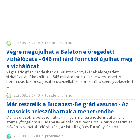
2026.08.08 07:15 • tozsdeforum.hu
Végre megújulhat a Balaton elöregedett
vízhálózata - 646 milliárd forintból újulhat meg
a vízhálózat
Végre átfogóan rendezhetik a Balaton környékének elöregedett
vízhálózatát. Elkészültek a 646 milliárd forintos fejlesztés tervei. A
beruházás biztonságosabb ivóvízellátást, korszerűbb szennyvízkezelést
...
2026.08.08 07:10 • tozsdeforum.hu
Már tesztelik a Budapest-Belgrád vasutat - Az
utasok is beleszólhatnak a menetrendbe
Már az utasok is beleszólhatnak, milyen menetrenddel induljon el a
személyforgalom a Budapest-Belgrád vasútvonalon. A tervek szerint az
elővárosi vonatok félóránként, az InterRégió és EuroCity járatok ...
2026.08.08 07:00 • profitline.hu