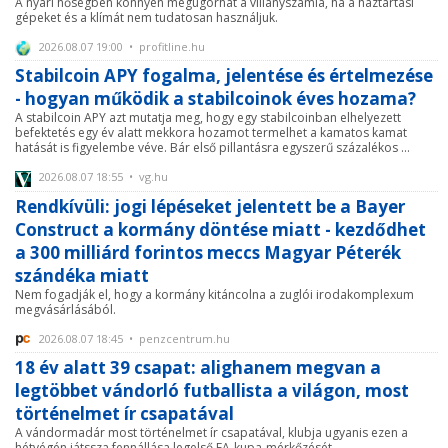
A nyári hőségben könnyen megugorhat a villanyszámla, ha a háztartási
gépeket és a klímát nem tudatosan használjuk.
2026.08.07 19:00 • profitline.hu
Stabilcoin APY fogalma, jelentése és értelmezése
- hogyan működik a stabilcoinok éves hozama?
A stabilcoin APY azt mutatja meg, hogy egy stabilcoinban elhelyezett
befektetés egy év alatt mekkora hozamot termelhet a kamatos kamat
hatását is figyelembe véve. Bár első pillantásra egyszerű százalékos ...
2026.08.07 18:55 • vg.hu
Rendkívüli: jogi lépéseket jelentett be a Bayer
Construct a kormány döntése miatt - kezdődhet
a 300 milliárd forintos meccs Magyar Péterék
szándéka miatt
Nem fogadják el, hogy a kormány kitáncolna a zuglói irodakomplexum
megvásárlásából.
2026.08.07 18:45 • penzcentrum.hu
18 év alatt 39 csapat: alighanem megvan a
legtöbbet vándorló futballista a világon, most
történelmet ír csapatával
A vándormadár most történelmet ír csapatával, klubja ugyanis ezen a
hétvégén játssza fennállása legelső FA-kupa-mérkőzését.