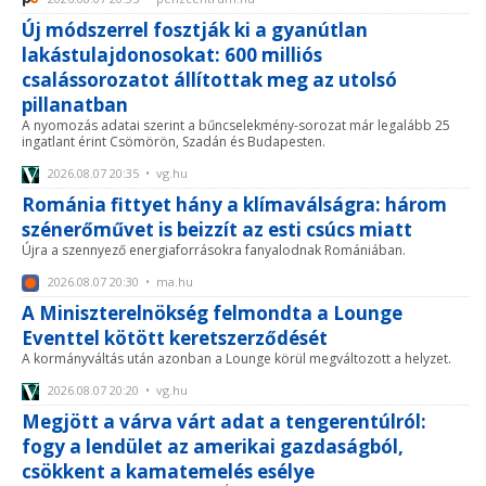
Új módszerrel fosztják ki a gyanútlan
lakástulajdonosokat: 600 milliós
csalássorozatot állítottak meg az utolsó
pillanatban
A nyomozás adatai szerint a bűncselekmény-sorozat már legalább 25
ingatlant érint Csömörön, Szadán és Budapesten.
2026.08.07 20:35 • vg.hu
Románia fittyet hány a klímaválságra: három
szénerőművet is beizzít az esti csúcs miatt
Újra a szennyező energiaforrásokra fanyalodnak Romániában.
2026.08.07 20:30 • ma.hu
A Miniszterelnökség felmondta a Lounge
Eventtel kötött keretszerződését
A kormányváltás után azonban a Lounge körül megváltozott a helyzet.
2026.08.07 20:20 • vg.hu
Megjött a várva várt adat a tengerentúlról:
fogy a lendület az amerikai gazdaságból,
csökkent a kamatemelés esélye