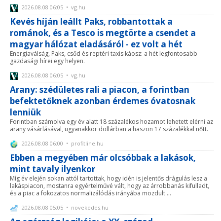
2026.08.08 06:05 • vg.hu
Kevés híján leállt Paks, robbantottak a
románok, és a Tesco is megtörte a csendet a
magyar hálózat eladásáról - ez volt a hét
Energiaválság, Paks, csőd és reptéri taxis káosz: a hét legfontosabb
gazdasági hírei egy helyen.
2026.08.08 06:05 • vg.hu
Arany: szédületes rali a piacon, a forintban
befektetőknek azonban érdemes óvatosnak
lenniük
Forintban számolva egy év alatt 18 százalékos hozamot lehetett elérni az
arany vásárlásával, ugyanakkor dollárban a haszon 17 százalékkal nőtt.
2026.08.08 06:00 • profitline.hu
Ebben a megyében már olcsóbbak a lakások,
mint tavaly ilyenkor
Míg év elején sokan attól tartottak, hogy idén is jelentős drágulás lesz a
lakáspiacon, mostanra egyértelművé vált, hogy az árrobbanás kifulladt,
és a piac a fokozatos normalizálódás irányába mozdult ...
2026.08.08 05:05 • novekedes.hu