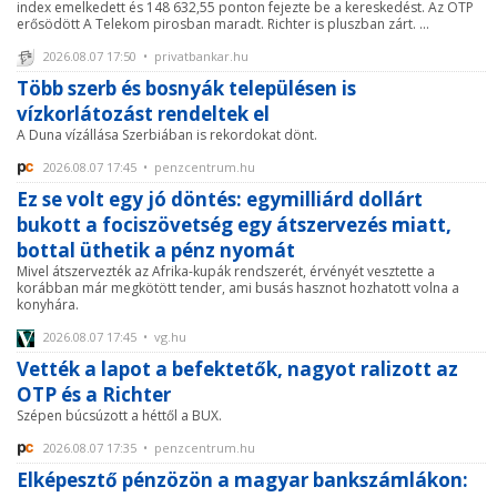
index emelkedett és 148 632,55 ponton fejezte be a kereskedést. Az OTP
erősödött A Telekom pirosban maradt. Richter is pluszban zárt. ...
2026.08.07 17:50 • privatbankar.hu
Több szerb és bosnyák településen is
vízkorlátozást rendeltek el
A Duna vízállása Szerbiában is rekordokat dönt.
2026.08.07 17:45 • penzcentrum.hu
Ez se volt egy jó döntés: egymilliárd dollárt
bukott a fociszövetség egy átszervezés miatt,
bottal üthetik a pénz nyomát
Mivel átszervezték az Afrika-kupák rendszerét, érvényét vesztette a
korábban már megkötött tender, ami busás hasznot hozhatott volna a
konyhára.
2026.08.07 17:45 • vg.hu
Vették a lapot a befektetők, nagyot ralizott az
OTP és a Richter
Szépen búcsúzott a héttől a BUX.
2026.08.07 17:35 • penzcentrum.hu
Elképesztő pénzözön a magyar bankszámlákon: