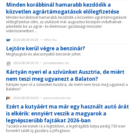
Minden korábbinál hamarabb kezdődik a
közvetlen agrártámogatások előlegfizetése
Minden korábbinál hamarabb kezdődik a közvetlen agrártámogatások
előlegfizetése idén, az utalások már augusztus közepén indulhatnak -
jelentette be az agrár- és élelmiszer-gazdasági miniszter
videóüzenetben ...
2026.08.08 06:20 • mfor.hu
Lejtőre kerül végre a benzinár?
Megnyugvás és alacsonyabb benzinár jöhet.
2026.08.08 06:10 • privatbankar.hu
Kártyán nyeri el a szívünket Ausztria, de miért
nem teszi meg ugyanezt a Balaton?
Kártyán nyeri el a szívünket Ausztria, de miért nem teszi meg ugyanezt a
Balaton?
2026.08.08 06:05 • penzcentrum.hu
Ezért a kutyáért ma már egy használt autó árát
is elkérik: ennyiért veszik a magyarok a
legnépszerűbb fajtákat 2026-ban
Tacskóra keresnek rá a legtöbben, a legdrágább kutya pedig 730 ezer
forintért talált új gazdára a Jófogáson.