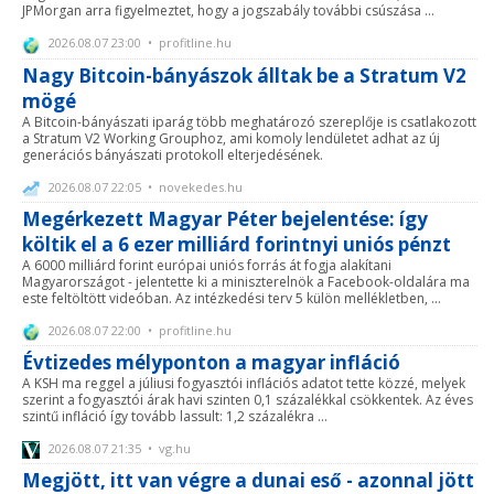
JPMorgan arra figyelmeztet, hogy a jogszabály további csúszása ...
2026.08.07 23:00 • profitline.hu
Nagy Bitcoin-bányászok álltak be a Stratum V2
mögé
A Bitcoin-bányászati iparág több meghatározó szereplője is csatlakozott
a Stratum V2 Working Grouphoz, ami komoly lendületet adhat az új
generációs bányászati protokoll elterjedésének.
2026.08.07 22:05 • novekedes.hu
Megérkezett Magyar Péter bejelentése: így
költik el a 6 ezer milliárd forintnyi uniós pénzt
A 6000 milliárd forint európai uniós forrás át fogja alakítani
Magyarországot - jelentette ki a miniszterelnök a Facebook-oldalára ma
este feltöltött videóban. Az intézkedési terv 5 külön mellékletben, ...
2026.08.07 22:00 • profitline.hu
Évtizedes mélyponton a magyar infláció
A KSH ma reggel a júliusi fogyasztói inflációs adatot tette közzé, melyek
szerint a fogyasztói árak havi szinten 0,1 százalékkal csökkentek. Az éves
szintű infláció így tovább lassult: 1,2 százalékra ...
2026.08.07 21:35 • vg.hu
Megjött, itt van végre a dunai eső - azonnal jött