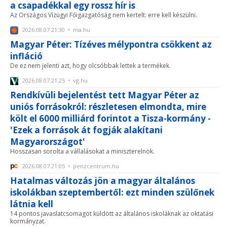
a csapadékkal egy rossz hír is
Az Országos Vízügyi Főigazgatóság nem kertelt: erre kell készülni.
2026.08.07 21:30 • ma.hu
Magyar Péter: Tízéves mélypontra csökkent az
infláció
De ez nem jelenti azt, hogy olcsóbbak lettek a termékek.
2026.08.07 21:25 • vg.hu
Rendkívüli bejelentést tett Magyar Péter az
uniós forrásokról: részletesen elmondta, mire
költ el 6000 milliárd forintot a Tisza-kormány -
'Ezek a források át fogják alakítani
Magyarországot'
Hosszasan sorolta a vállalásokat a miniszterelnök.
2026.08.07 21:05 • penzcentrum.hu
Hatalmas változás jön a magyar általános
iskolákban szeptembertől: ezt minden szülőnek
látnia kell
14 pontos javaslatcsomagot küldött az általános iskoláknak az oktatási
kormányzat.