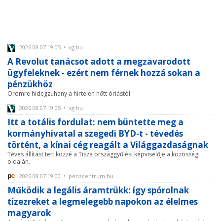
2026.08.07 19:05 • vg.hu
A Revolut tanácsot adott a megzavarodott
ügyfeleknek - ezért nem férnek hozzá sokan a
pénzükhöz
Örömre hidegzuhany a hirtelen nőtt óriástól.
2026.08.07 19:05 • vg.hu
Itt a totális fordulat: nem büntette meg a
kormányhivatal a szegedi BYD-t - tévedés
történt, a kínai cég reagált a Világgazdaságnak
Téves állítást tett közzé a Tisza országgyűlési képviselője a közösségi
oldalán.
2026.08.07 19:00 • penzcentrum.hu
Működik a legális áramtrükk: így spórolnak
tízezreket a legmelegebb napokon az élelmes
magyarok