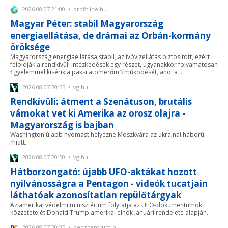
2026.08.07 21:00 • profitline.hu
Magyar Péter: stabil Magyarország
energiaellátása, de drámai az Orbán-kormány
öröksége
Magyarország energiaellátása stabil, az ivóvízellátás biztosított, ezért
feloldják a rendkívüli intézkedések egy részét, ugyanakkor folyamatosan
figyelemmel kísérik a paksi atomerőmű működését, ahol a ...
2026.08.07 20:55 • vg.hu
Rendkívüli: átment a Szenátuson, brutális
vámokat vet ki Amerika az orosz olajra -
Magyarország is bajban
Washington újabb nyomást helyezne Moszkvára az ukrajnai háború
miatt.
2026.08.07 20:50 • vg.hu
Hátborzongató: újabb UFO-aktákat hozott
nyilvánosságra a Pentagon - videók tucatjain
láthatóak azonosítatlan repülőtárgyak
Az amerikai védelmi minisztérium folytatja az UFO-dokumentumok
közzétételét Donald Trump amerikai elnök januári rendelete alapján.
2026.08.07 20:35 • penzcentrum.hu