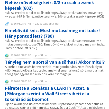
Nehéz műveltségi kvíz: 8/8-ra csak a zsenik
képesek (602)
Kvíz Az eredeti oldal itt található: https://kvizportal.hu/nehez-muveltsegi-
kviz-zseni-878/ Nehéz műveltségi kvíz: 8/8-ra csak a zsenik képesek (602)
2026.08.08 01:45 • gazdasagportal.hu
Elmebővítő kvíz: Most mutasd meg mit tudsz!
Hány pontod lett? (780)
Kvíz Az eredeti oldal itt található: https://kvizportal.hu/elmebovito-kviz-
mutasd-meg-mit-tudsz-780/ Elmebővítő kvíz: Most mutasd meg mit tudsz!
Hány pontod lett? (780)
2026.08.08 01:00 • profitline.hu
Tényleg nem a sörtől van a sörhas? Akkor mitől?
A sörhas elnevezés félrevezetőbb, mint gondolnánk. Nem létezik olyan
különleges biológiai kapcsoló, amely felismeri a korsó sört, majd annak
energiáját egyenesen a köldök köré csomagolja.
2026.08.08 00:00 • profitline.hu
Félretette a Szenátus a CLARITY Actet, a
JPMorgan szerint a Wall Street viheti el a
tokenizációs boomot
Újabb akadályba ütközött az amerikai kriptoszabályozás: a Szenátus az
augusztusi szünet előtt nem vitte szavazásra a CLARITY Actet, miközben a