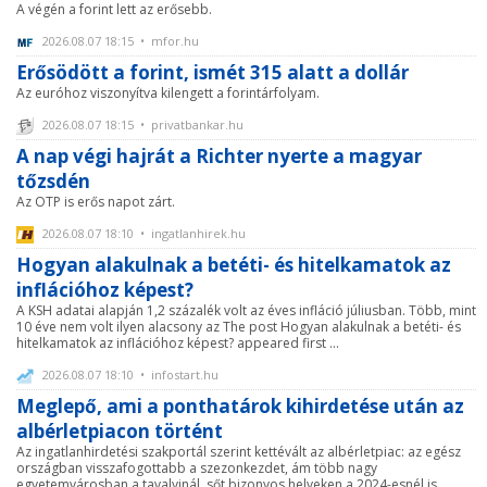
A végén a forint lett az erősebb.
2026.08.07 18:15 • mfor.hu
Erősödött a forint, ismét 315 alatt a dollár
Az euróhoz viszonyítva kilengett a forintárfolyam.
2026.08.07 18:15 • privatbankar.hu
A nap végi hajrát a Richter nyerte a magyar
tőzsdén
Az OTP is erős napot zárt.
2026.08.07 18:10 • ingatlanhirek.hu
Hogyan alakulnak a betéti- és hitelkamatok az
inflációhoz képest?
A KSH adatai alapján 1,2 százalék volt az éves infláció júliusban. Több, mint
10 éve nem volt ilyen alacsony az The post Hogyan alakulnak a betéti- és
hitelkamatok az inflációhoz képest? appeared first ...
2026.08.07 18:10 • infostart.hu
Meglepő, ami a ponthatárok kihirdetése után az
albérletpiacon történt
Az ingatlanhirdetési szakportál szerint kettévált az albérletpiac: az egész
országban visszafogottabb a szezonkezdet, ám több nagy
egyetemvárosban a tavalyinál, sőt bizonyos helyeken a 2024-esnél is