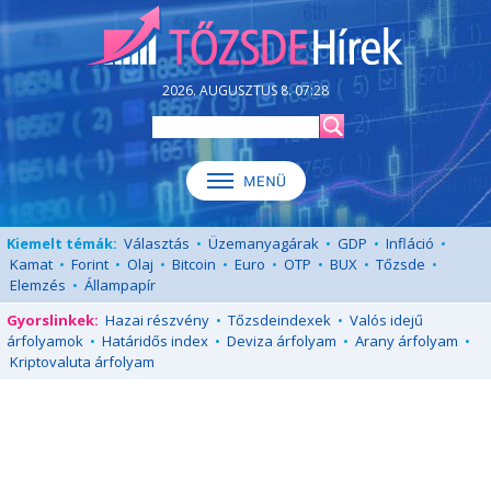
2026. AUGUSZTUS 8. 07:28
Kiemelt témák:
Választás
•
Üzemanyagárak
•
GDP
•
Infláció
•
Kamat
•
Forint
•
Olaj
•
Bitcoin
•
Euro
•
OTP
•
BUX
•
Tőzsde
•
Elemzés
•
Állampapír
Gyorslinkek:
Hazai részvény
•
Tőzsdeindexek
•
Valós idejű
árfolyamok
•
Határidős index
•
Deviza árfolyam
•
Arany árfolyam
•
Kriptovaluta árfolyam