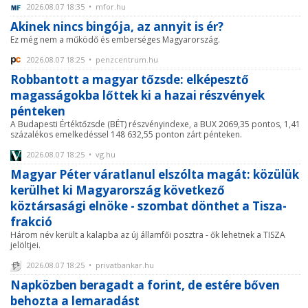
2026.08.07 18:35 • mfor.hu
Akinek nincs bingója, az annyit is ér?
Ez még nem a működő és emberséges Magyarország.
2026.08.07 18:25 • penzcentrum.hu
Robbantott a magyar tőzsde: elképesztő
magasságokba lőttek ki a hazai részvények
pénteken
A Budapesti Értéktőzsde (BÉT) részvényindexe, a BUX 2069,35 pontos, 1,41
százalékos emelkedéssel 148 632,55 ponton zárt pénteken.
2026.08.07 18:25 • vg.hu
Magyar Péter váratlanul elszólta magát: közülük
kerülhet ki Magyarország következő
köztársasági elnöke - szombat dönthet a Tisza-
frakció
Három név került a kalapba az új államfői posztra - ők lehetnek a TISZA
jelöltjei.
2026.08.07 18:25 • privatbankar.hu
Napközben beragadt a forint, de estére bőven
behozta a lemaradást