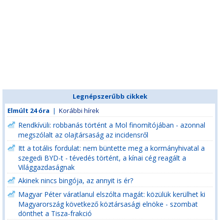
Legnépszerűbb cikkek
Elmúlt 24 óra
|
Korábbi hírek
Rendkívüli: robbanás történt a Mol finomítójában - azonnal
megszólalt az olajtársaság az incidensről
Itt a totális fordulat: nem büntette meg a kormányhivatal a
szegedi BYD-t - tévedés történt, a kínai cég reagált a
Világgazdaságnak
Akinek nincs bingója, az annyit is ér?
Magyar Péter váratlanul elszólta magát: közülük kerülhet ki
Magyarország következő köztársasági elnöke - szombat
dönthet a Tisza-frakció