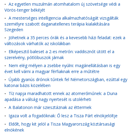
Az egyetlen muzulmán atomhatalom új szövetsége védi a
•
Vörös-tenger békéjét
A mesterséges intelligencia alkalmazhatóságát vizsgálták
•
személyre szabott daganatellenes terápia kialakítására
Szegeden
Jöhetnek a 35 perces órák és a kevesebb házi feladat: ezek a
•
változások várhatók az iskolákban
Elképesztő baleset a 2-es metrón: vaddisznót ütött el a
•
szerelvény, pótlóbuszok járnak
Nem elég mélyen a zsebbe nyúlni: magánellátásban is egy
•
évet kell várni a magyar férfiaknak erre a műtétre
Újabb gyanús drónok tűntek fel Németországban, ezúttal egy
•
katonai bázis közelében
Tíz napja maradhatott ennek az atomerőműnek: a Duna
•
apadása a válság nagy nyertesét is utolérheti
A Balatonon már sziesztáznak az éttermek
•
Igaza volt a fogadóknak: Ő lesz a Tisza Párt elnökjelöltje
•
Eldőlt, hogy kit jelöl a Tisza Magyarország köztársasági
•
elnökének