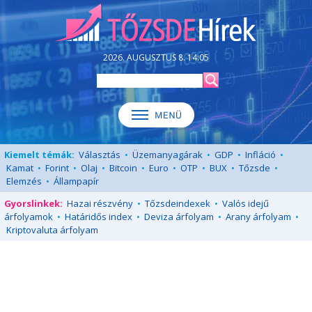
2026. AUGUSZTUS 8. 14:05
Kiemelt témák:
Választás
•
Üzemanyagárak
•
GDP
•
Infláció
•
Kamat
•
Forint
•
Olaj
•
Bitcoin
•
Euro
•
OTP
•
BUX
•
Tőzsde
•
Elemzés
•
Állampapír
Gyorslinkek:
Hazai részvény
•
Tőzsdeindexek
•
Valós idejű
árfolyamok
•
Határidős index
•
Deviza árfolyam
•
Arany árfolyam
•
Kriptovaluta árfolyam