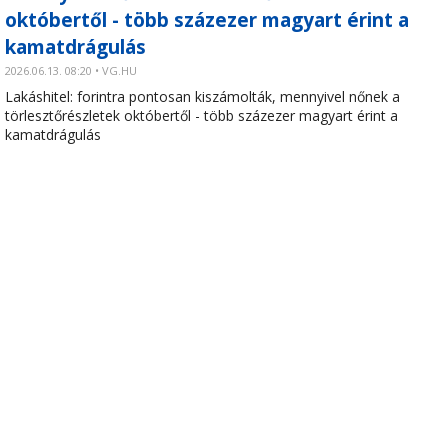
októbertől - több százezer magyart érint a
kamatdrágulás
2026.06.13. 08:20 • VG.HU
Lakáshitel: forintra pontosan kiszámolták, mennyivel nőnek a
törlesztőrészletek októbertől - több százezer magyart érint a
kamatdrágulás