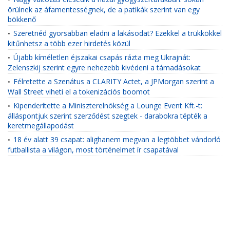
örülnek az áfamentességnek, de a patikák szerint van egy
bökkenő
Szeretnéd gyorsabban eladni a lakásodat? Ezekkel a trükkökkel
•
kitűnhetsz a több ezer hirdetés közül
Újabb kíméletlen éjszakai csapás rázta meg Ukrajnát:
•
Zelenszkij szerint egyre nehezebb kivédeni a támadásokat
Félretette a Szenátus a CLARITY Actet, a JPMorgan szerint a
•
Wall Street viheti el a tokenizációs boomot
Kipenderítette a Miniszterelnökség a Lounge Event Kft.-t:
•
álláspontjuk szerint szerződést szegtek - darabokra tépték a
keretmegállapodást
18 év alatt 39 csapat: alighanem megvan a legtöbbet vándorló
•
futballista a világon, most történelmet ír csapatával