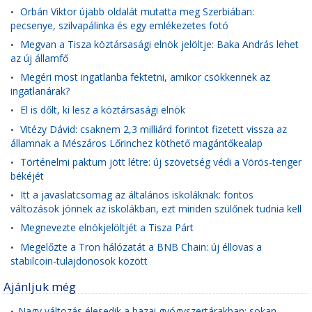
Orbán Viktor újabb oldalát mutatta meg Szerbiában:
•
pecsenye, szilvapálinka és egy emlékezetes fotó
Megvan a Tisza köztársasági elnök jelöltje: Baka András lehet
•
az új államfő
Megéri most ingatlanba fektetni, amikor csökkennek az
•
ingatlanárak?
El is dőlt, ki lesz a köztársasági elnök
•
Vitézy Dávid: csaknem 2,3 milliárd forintot fizetett vissza az
•
államnak a Mészáros Lőrinchez köthető magántőkealap
Történelmi paktum jött létre: új szövetség védi a Vörös-tenger
•
békéjét
Itt a javaslatcsomag az általános iskoláknak: fontos
•
változások jönnek az iskolákban, ezt minden szülőnek tudnia kell
Megnevezte elnökjelöltjét a Tisza Párt
•
Megelőzte a Tron hálózatát a BNB Chain: új éllovas a
•
stabilcoin-tulajdonosok között
Ajánljuk még
Nagy változás élesedik a hazai gyógyszertárakban: sokan
•