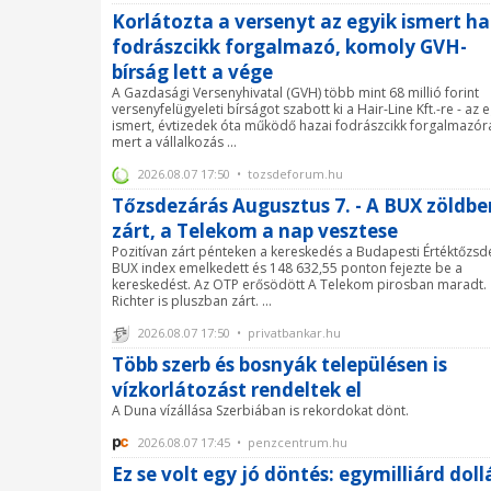
Korlátozta a versenyt az egyik ismert ha
fodrászcikk forgalmazó, komoly GVH-
bírság lett a vége
A Gazdasági Versenyhivatal (GVH) több mint 68 millió forint
versenyfelügyeleti bírságot szabott ki a Hair-Line Kft.-re - az e
ismert, évtizedek óta működő hazai fodrászcikk forgalmazóra
mert a vállalkozás ...
2026.08.07 17:50 • tozsdeforum.hu
Tőzsdezárás Augusztus 7. - A BUX zöldbe
zárt, a Telekom a nap vesztese
Pozitívan zárt pénteken a kereskedés a Budapesti Értéktőzsd
BUX index emelkedett és 148 632,55 ponton fejezte be a
kereskedést. Az OTP erősödött A Telekom pirosban maradt.
Richter is pluszban zárt. ...
2026.08.07 17:50 • privatbankar.hu
Több szerb és bosnyák településen is
vízkorlátozást rendeltek el
A Duna vízállása Szerbiában is rekordokat dönt.
2026.08.07 17:45 • penzcentrum.hu
Ez se volt egy jó döntés: egymilliárd doll