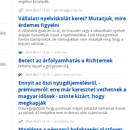
végéhez közeledik.
2026.08.07 15:25 • gazdasagportal.hu
Vállalati nyelviskolát keres? Mutatjuk, mire
érdemes figyelni
A vállalatok gyakran az ár, az óraszám vagy a választható nyelvek
több
alapján hasonlítják össze a nyelviskolákat. Ezek kétségtelenül
fontos szempontok, de önmagukban nem mutatják meg, hogy a
képzés valóban ...
2026.08.07 15:20 • mfor.hu
Betett az árfolyamhatás a Richternek
több
Feltárta lapjait a gyógyszercég.
2026.08.07 15:15 • penzcentrum.hu
Ennyit az őszi nyugdíjemelésről, -
prémiumról: erre már keresztet vethetnek a
magyar idősek - szinte kizárt, hogy
megkapják
Összegyűjtöttük, hogy pontosan milyen juttatást várhatnak ősszel
az idősek, és melyekre nem érdemes idén számítaniuk.
2026.08.07 15:15 • economx.hu
Meglépte a népszerű befektetési platform: