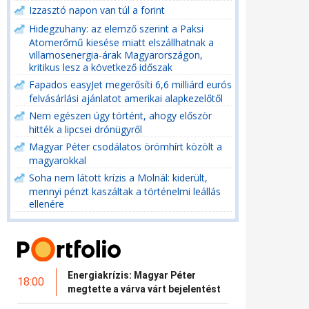
Izzasztó napon van túl a forint
Hidegzuhany: az elemző szerint a Paksi
Atomerőmű kiesése miatt elszállhatnak a
villamosenergia-árak Magyarországon,
kritikus lesz a következő időszak
Fapados easyJet megerősíti 6,6 milliárd eurós
felvásárlási ajánlatot amerikai alapkezelőtől
Nem egészen úgy történt, ahogy először
hitték a lipcsei drónügyről
Magyar Péter csodálatos örömhírt közölt a
magyarokkal
Soha nem látott krízis a Molnál: kiderült,
mennyi pénzt kaszáltak a történelmi leállás
ellenére
Energiakrízis: Magyar Péter
18:00
megtette a várva várt bejelentést