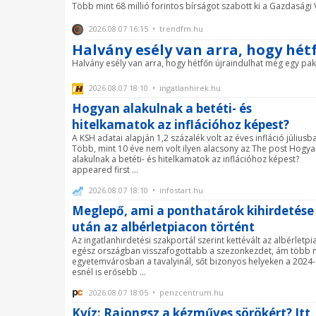
Több mint 68 millió forintos bírságot szabott ki a Gazdasági 
2026.08.07 16:15 • trendfm.hu
Halvány esély van arra, hogy hét
Halvány esély van arra, hogy hétfőn újraindulhat még egy paks
2026.08.07 18:10 • ingatlanhirek.hu
Hogyan alakulnak a betéti- és
hitelkamatok az inflációhoz képest?
A KSH adatai alapján 1,2 százalék volt az éves infláció júliusb
Több, mint 10 éve nem volt ilyen alacsony az The post Hogy
alakulnak a betéti- és hitelkamatok az inflációhoz képest?
appeared first ...
2026.08.07 18:10 • infostart.hu
Meglepő, ami a ponthatárok kihirdetése
után az albérletpiacon történt
Az ingatlanhirdetési szakportál szerint kettévált az albérletpia
egész országban visszafogottabb a szezonkezdet, ám több 
egyetemvárosban a tavalyinál, sőt bizonyos helyeken a 2024-
esnél is erősebb ...
2026.08.07 18:05 • penzcentrum.hu
Kvíz: Rajongsz a kézműves sörökért? Itt