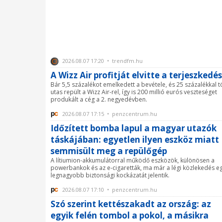
2026.08.07 17:20 • trendfm.hu
A Wizz Air profitját elvitte a terjeszkedés
Bár 5,5 százalékot emelkedett a bevétele, és 25 százalékkal 
utas repült a Wizz Air-rel, így is 200 millió eurós veszteséget
produkált a cég a 2. negyedévben.
2026.08.07 17:15 • penzcentrum.hu
Időzített bomba lapul a magyar utazók
táskájában: egyetlen ilyen eszköz miatt
semmisült meg a repülőgép
A lítiumion-akkumulátorral működő eszközök, különösen a
powerbankok és az e-cigaretták, ma már a légi közlekedés eg
legnagyobb biztonsági kockázatát jelentik.
2026.08.07 17:10 • penzcentrum.hu
Szó szerint kettészakadt az ország: az
egyik felén tombol a pokol, a másikra