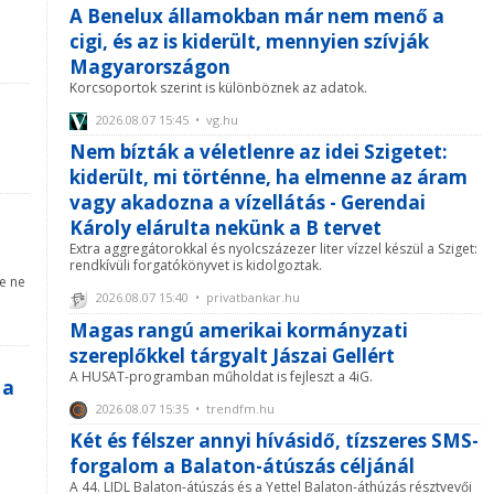
A Benelux államokban már nem menő a
cigi, és az is kiderült, mennyien szívják
Magyarországon
Korcsoportok szerint is különböznek az adatok.
2026.08.07 15:45 • vg.hu
Nem bízták a véletlenre az idei Szigetet:
kiderült, mi történne, ha elmenne az áram
vagy akadozna a vízellátás - Gerendai
Károly elárulta nekünk a B tervet
Extra aggregátorokkal és nyolcszázezer liter vízzel készül a Sziget:
rendkívüli forgatókönyvet is kidolgoztak.
re ne
2026.08.07 15:40 • privatbankar.hu
Magas rangú amerikai kormányzati
szereplőkkel tárgyalt Jászai Gellért
A HUSAT-programban műholdat is fejleszt a 4iG.
 a
2026.08.07 15:35 • trendfm.hu
Két és félszer annyi hívásidő, tízszeres SMS-
forgalom a Balaton-átúszás céljánál
A 44. LIDL Balaton-átúszás és a Yettel Balaton-áthúzás résztvevői