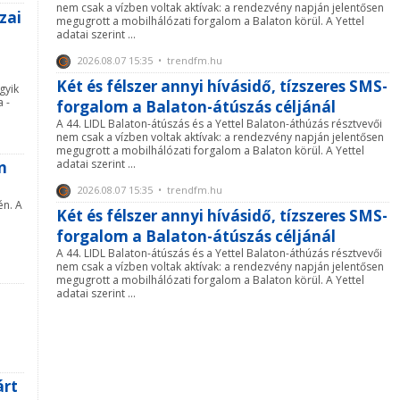
nem csak a vízben voltak aktívak: a rendezvény napján jelentősen
zai
megugrott a mobilhálózati forgalom a Balaton körül. A Yettel
adatai szerint ...
2026.08.07 15:35 • trendfm.hu
Két és félszer annyi hívásidő, tízszeres SMS-
gyik
 -
forgalom a Balaton-átúszás céljánál
A 44. LIDL Balaton-átúszás és a Yettel Balaton-áthúzás résztvevői
nem csak a vízben voltak aktívak: a rendezvény napján jelentősen
megugrott a mobilhálózati forgalom a Balaton körül. A Yettel
adatai szerint ...
n
2026.08.07 15:35 • trendfm.hu
én. A
Két és félszer annyi hívásidő, tízszeres SMS-
forgalom a Balaton-átúszás céljánál
A 44. LIDL Balaton-átúszás és a Yettel Balaton-áthúzás résztvevői
nem csak a vízben voltak aktívak: a rendezvény napján jelentősen
megugrott a mobilhálózati forgalom a Balaton körül. A Yettel
adatai szerint ...
árt