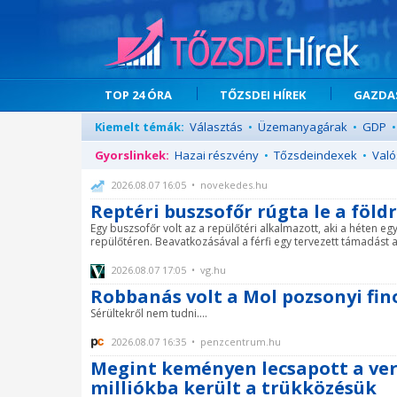
TOP 24 ÓRA
TŐZSDEI HÍREK
GAZDAS
Kiemelt témák:
Választás
•
Üzemanyagárak
•
GDP
•
Gyorslinkek:
Hazai részvény
•
Tőzsdeindexek
•
Való
2026.08.07 16:05 • novekedes.hu
Reptéri buszsofőr rúgta le a föl
Egy buszsofőr volt az a repülőtéri alkalmazott, aki a héten egy
repülőtéren. Beavatkozásával a férfi egy tervezett támadást 
2026.08.07 17:05 • vg.hu
Robbanás volt a Mol pozsonyi fi
Sérültekről nem tudni....
2026.08.07 16:35 • penzcentrum.hu
Megint keményen lecsapott a ver
milliókba került a trükközésük