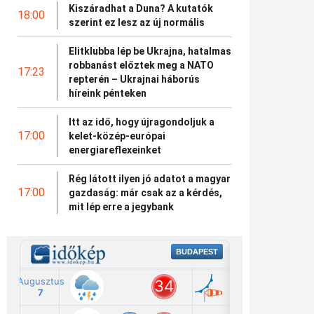
Kiszáradhat a Duna? A kutatók
18:00
szerint ez lesz az új normális
Elitklubba lép be Ukrajna, hatalmas
robbanást előztek meg a NATO
17:23
repterén – Ukrajnai háborús
híreink pénteken
Itt az idő, hogy újragondoljuk a
17:00
kelet-közép-európai
energiareflexeinket
Rég látott ilyen jó adatot a magyar
17:00
gazdaság: már csak az a kérdés,
mit lép erre a jegybank