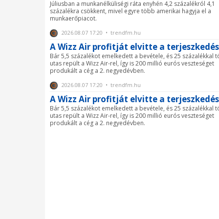
Júliusban a munkanélküliségi ráta enyhén 4,2 százalékról 4,1
százalékra csökkent, mivel egyre több amerikai hagyja el a
munkaerőpiacot.
2026.08.07 17:20 • trendfm.hu
A Wizz Air profitját elvitte a terjeszkedés
Bár 5,5 százalékot emelkedett a bevétele, és 25 százalékkal 
utas repült a Wizz Air-rel, így is 200 millió eurós veszteséget
produkált a cég a 2. negyedévben.
2026.08.07 17:20 • trendfm.hu
A Wizz Air profitját elvitte a terjeszkedés
Bár 5,5 százalékot emelkedett a bevétele, és 25 százalékkal 
utas repült a Wizz Air-rel, így is 200 millió eurós veszteséget
produkált a cég a 2. negyedévben.