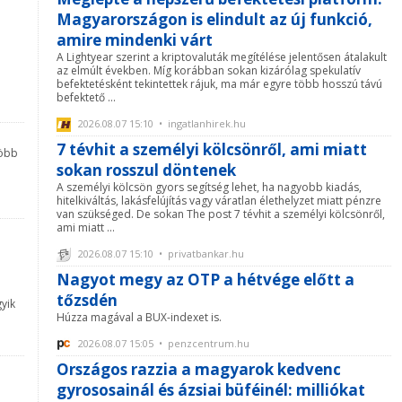
Magyarországon is elindult az új funkció,
amire mindenki várt
A Lightyear szerint a kriptovaluták megítélése jelentősen átalakult
az elmúlt években. Míg korábban sokan kizárólag spekulatív
befektetésként tekintettek rájuk, ma már egyre több hosszú távú
befektető ...
2026.08.07 15:10 • ingatlanhirek.hu
7 tévhit a személyi kölcsönről, ami miatt
több
sokan rosszul döntenek
A személyi kölcsön gyors segítség lehet, ha nagyobb kiadás,
hitelkiváltás, lakásfelújítás vagy váratlan élethelyzet miatt pénzre
van szükséged. De sokan The post 7 tévhit a személyi kölcsönről,
ami miatt ...
2026.08.07 15:10 • privatbankar.hu
Nagyot megy az OTP a hétvége előtt a
tőzsdén
yik
Húzza magával a BUX-indexet is.
2026.08.07 15:05 • penzcentrum.hu
Országos razzia a magyarok kedvenc
gyrososainál és ázsiai büféinél: milliókat