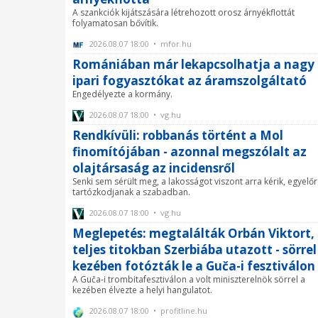
A szankciók kijátszására létrehozott orosz árnyékflottát
folyamatosan bővítik.
2026.08.07 18:00 • mfor.hu
Romániában már lekapcsolhatja a nagy
ipari fogyasztókat az áramszolgáltató
Engedélyezte a kormány.
2026.08.07 18:00 • vg.hu
Rendkívüli: robbanás történt a Mol
finomítójában - azonnal megszólalt az
olajtársaság az incidensről
Senki sem sérült meg, a lakosságot viszont arra kérik, egyelő
tartózkodjanak a szabadban.
2026.08.07 18:00 • vg.hu
Meglepetés: megtalálták Orbán Viktort,
teljes titokban Szerbiába utazott - sörrel
kezében fotózták le a Guča-i fesztiválon
A Guča-i trombitafesztiválon a volt miniszterelnök sörrel a
kezében élvezte a helyi hangulatot.
2026.08.07 18:00 • profitline.hu