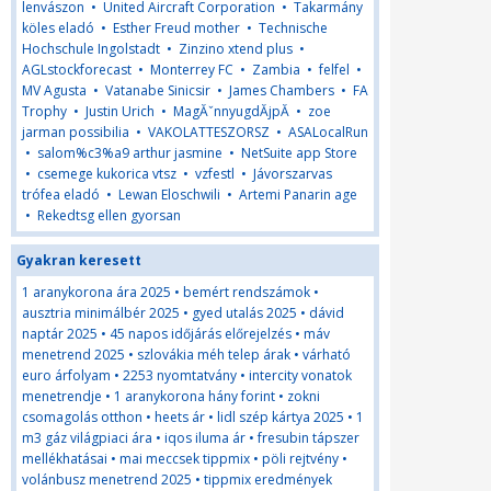
lenvászon
•
United Aircraft Corporation
•
Takarmány
köles eladó
•
Esther Freud mother
•
Technische
Hochschule Ingolstadt
•
Zinzino xtend plus
•
AGLstockforecast
•
Monterrey FC
•
Zambia
•
felfel
•
MV Agusta
•
Vatanabe Sinicsir
•
James Chambers
•
FA
Trophy
•
Justin Urich
•
MagĂˇnnyugdĂ­jpĂ
•
zoe
jarman possibilia
•
VAKOLATTESZORSZ
•
ASALocalRun
•
salom%c3%a9 arthur jasmine
•
NetSuite app Store
•
csemege kukorica vtsz
•
vzfestl
•
Jávorszarvas
trófea eladó
•
Lewan Eloschwili
•
Artemi Panarin age
•
Rekedtsg ellen gyorsan
Gyakran keresett
1 aranykorona ára 2025
•
bemért rendszámok
•
ausztria minimálbér 2025
•
gyed utalás 2025
•
dávid
naptár 2025
•
45 napos időjárás előrejelzés
•
máv
menetrend 2025
•
szlovákia méh telep árak
•
várható
euro árfolyam
•
2253 nyomtatvány
•
intercity vonatok
menetrendje
•
1 aranykorona hány forint
•
zokni
csomagolás otthon
•
heets ár
•
lidl szép kártya 2025
•
1
m3 gáz világpiaci ára
•
iqos iluma ár
•
fresubin tápszer
mellékhatásai
•
mai meccsek tippmix
•
pöli rejtvény
•
volánbusz menetrend 2025
•
tippmix eredmények