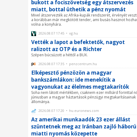
bukott a fociszövetség egy átszervezés
miatt, bottal üthetik a pénz nyomát
Mivel átszervezték az Afrika-kupák rendszerét, érvényét veszt
a korábban már megkötött tender, ami busás hasznot hozha
volna a konyhára.
2026.08.07 17:45 • vg.hu
Vették a lapot a befektetők, nagyot
ralizott az OTP és a Richter
Szépen búcsúzott a héttől a BUX.
2026.08.07 17:35 • penzcentrum.hu
Elképesztő pénzözön a magyar
bankszámlákon: ide menekítik a
vagyonukat az élelmes megtakarítók
Soha nem látott mértékben, csaknem ezer milliárd forinttal nő
júniusban a magyar háztartások pénzügyi megtakarításainak
állománya.
2026.08.07 17:20 • hu.euronews.com
Az amerikai munkaadók 23 ezer állást
szüntetnek meg az Iránban zajló háború
miatti nyomás közepette