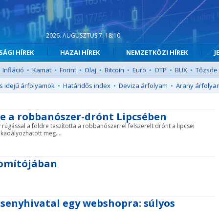
2026. AUGUSZTUS 7. 18:10
ÁGI HÍREK
HAZAI HÍREK
NEMZETKÖZI HÍREK
J
Infláció
•
Kamat
•
Forint
•
Olaj
•
Bitcoin
•
Euro
•
OTP
•
BUX
•
Tőzsde
s idejű árfolyamok
•
Határidős index
•
Deviza árfolyam
•
Arany árfolya
dre a robbanószer-drónt Lipcsében
 rúgással a földre taszította a robbanószerrel felszerelt drónt a lipcsei
akadályozhatott meg....
nomítójában
senyhivatal egy webshopra: súlyos