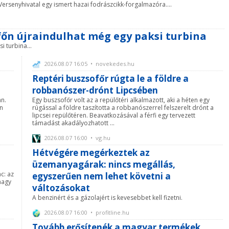
Versenyhivatal egy ismert hazai fodrászcikk-forgalmazóra....
főn újraindulhat még egy paksi turbina
i turbina...
2026.08.07 16:05 • novekedes.hu
Reptéri buszsofőr rúgta le a földre a
robbanószer-drónt Lipcsében
an.
Egy buszsofőr volt az a repülőtéri alkalmazott, aki a héten egy
an
rúgással a földre taszította a robbanószerrel felszerelt drónt a
lipcsei repülőtéren. Beavatkozásával a férfi egy tervezett
támadást akadályozhatott ...
2026.08.07 16:00 • vg.hu
Hétvégére megérkeztek az
üzemanyagárak: nincs megállás,
c: az
egyszerűen nem lehet követni a
nagy
változásokat
A benzinért és a gázolajért is kevesebbet kell fizetni.
2026.08.07 16:00 • profitline.hu
Tovább erősítenék a magyar termékek