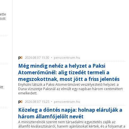
ette
tott
2026.08.07 15:30 • penzcentrum.hu
Még mindig nehéz a helyzet a Paksi
Atomerőműnél: alig tizedét termeli a
megszokottnak, most jött a friss jelentés
Enyhülni látszik a Paksi Atomerőművet veszélyeztető helyzet: a
tt
Duna vízszintje Paksnál az elmúlt egy napban három centimétert
emelkedett.
2026.08.07 15:25 • penzcentrum.hu
Közeleg a döntés napja: holnap elárulják a
három államfőjelölt nevét
A miniszterelnök szerint nem társadalmi egyeztetés zajlik az
államfő kiválasztásáról, hanem ajánlásokat kértek, és a folyamat a