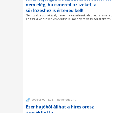
nem elég, ha ismered az ízeket, a
sörfőzéshez is értened kell!
Nemcsak a sörök ízét, hanem a készítésük alapjait is ismered
Töltsd ki kvízünket, és derítsd ki, mennyire vagy sörszakértő!
2026.08.07 18:05 • novekedes.hu
Ezer hajóból állhat a híres orosz
árnyékflotta