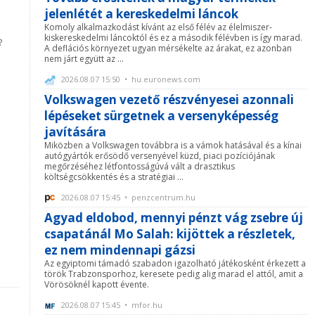
jelenlétét a kereskedelmi láncok
Komoly alkalmazkodást kívánt az első félév az élelmiszer-
kiskereskedelmi láncoktól és ez a második félévben is így marad.
?
A deflációs környezet ugyan mérsékelte az árakat, ez azonban
nem járt együtt az ...
2026.08.07 15:50 • hu.euronews.com
Volkswagen vezető részvényesei azonnali
lépéseket sürgetnek a versenyképesség
javítására
Miközben a Volkswagen továbbra is a vámok hatásával és a kínai
autógyártók erősödő versenyével küzd, piaci pozíciójának
megőrzéséhez létfontosságúvá vált a drasztikus
költségcsökkentés és a stratégiai ...
2026.08.07 15:45 • penzcentrum.hu
Agyad eldobod, mennyi pénzt vág zsebre új
csapatánál Mo Salah: kijöttek a részletek,
ez nem mindennapi gázsi
Az egyiptomi támadó szabadon igazolható játékosként érkezett a
török Trabzonsporhoz, keresete pedig alig marad el attól, amit a
Vörösöknél kapott évente.
2026.08.07 15:45 • mfor.hu