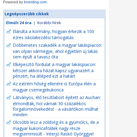
Powered by
Investing.com
Legnépszerűbb cikkek
Elmúlt 24 óra
|
Korábbi hírek
Elárulta a kormány, hogyan érkezik a 100
ezres iskolakezdési támogatás
Döbbenetes szakadék a magyar lakáspiacon:
van olyan vármegye, ahol egyetlen új lakás
sem épült a tavasz óta
Elképesztő fordulat a magyar lakáspiacon:
kétszer akkora házat kapsz ugyanazért a
pénzért, ha átléped ezt a határt
Az extrém hőség ellenére is Európa élén a
magyar csemegekukorica
Látványos, élő tesztlabort épített az Auchan:
elmondták, hol várnak 30 százalékos
forgalomnövekedést - a vásárlókon múlhat
minden
Olcsóbb lesz a zöldség és a gyümölcs, de a
magyar kukoricaföldek nagy része
megsemmisült - Interjú Raskó Györggyel