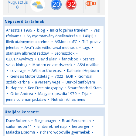
Népszerű tartalmak
Anasztzia 1986
•
blog
•
Inflci fogalma trtnelem
•
vas
rfolyama
•
Ny nyomtatvány önellenőrzés
•
149(1)
•
Illetk utalvnyminta krelme
•
ASMonacoFC
•
Ttf1 pozitv
jelentse
•
AvaTrade withdrawal methods
•
tags
•
stanisaw albrecht radziwi
•
Szomszdok
•
62,01,nAyAhwzj
•
David Blair
•
fancybox
•
Szenzs
szilzs klnbsg
•
Modern edzsmdszerek
•
ASALocalRun
•
coverage
•
AGLstockforecast
•
KatharineHepburn
•
Genesis Motor Üzletág
•
7022 TEOR
•
Gombal
szdabikarbna
•
a verseny vege
•
Burkol tanfolyam
budapest
•
Ken Etete biography
•
Smart football Stats
•
Orbn Andrea
•
Magyar rapszdia 1979
•
Trja
•
jenna coleman jackdaw
•
Nutridrink hasmens
Utoljára keresett
Dave Roberts
•
file_manager
•
Brad Beckerman
•
sailor moon 11
•
emberek hét nap
•
herperger
•
Malacka Libiomfi
•
richard woodville gyermekek
•