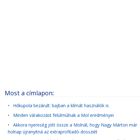
Most a címlapon:
•
Hőkupola bezárult: bajban a klímát használók is
•
Minden várakozást felülmúlnak a Mol eredményei
•
Akkora nyereség jött össze a Molnál, hogy Nagy Márton már
holnap újranyitná az extraprofitadó-dossziét