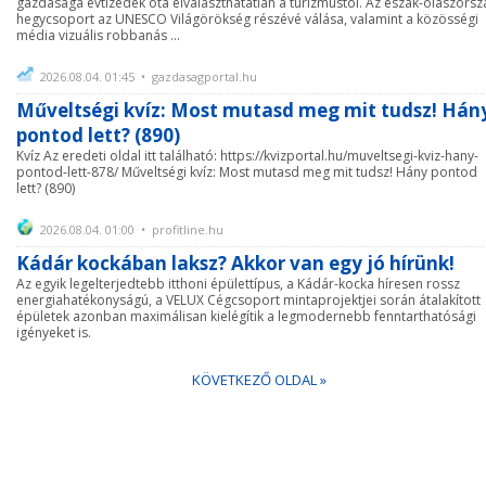
gazdasága évtizedek óta elválaszthatatlan a turizmustól. Az észak-olaszorsz
hegycsoport az UNESCO Világörökség részévé válása, valamint a közösségi
média vizuális robbanás ...
2026.08.04. 01:45 • gazdasagportal.hu
Műveltségi kvíz: Most mutasd meg mit tudsz! Hán
pontod lett? (890)
Kvíz Az eredeti oldal itt található: https://kvizportal.hu/muveltsegi-kviz-hany-
pontod-lett-878/ Műveltségi kvíz: Most mutasd meg mit tudsz! Hány pontod
lett? (890)
2026.08.04. 01:00 • profitline.hu
Kádár kockában laksz? Akkor van egy jó hírünk!
Az egyik legelterjedtebb itthoni épülettípus, a Kádár-kocka híresen rossz
energiahatékonyságú, a VELUX Cégcsoport mintaprojektjei során átalakított
épületek azonban maximálisan kielégítik a legmodernebb fenntarthatósági
igényeket is.
KÖVETKEZŐ OLDAL »