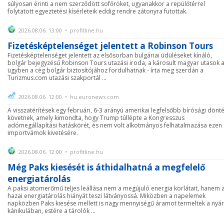
súlyosan érinti a nem szerződött sofőröket, ugyanakkor a repülőtérrel
folytatott egyeztetési kísérleteik eddig rendre zátonyra futottak.
2026.08.06. 13:00 • profitline.hu
Fizetésképtelenséget jelentett a Robinson Tours
Fizetésképtelenséget jelentett az elsősorban bulgáriai üdüléseket kínáló,
bolgár bejegyzésű Robinson Tours utazási iroda, a károsult magyar utasok 
ügyben a cég bolgár biztosítójához fordulhatnak - írta meg szerdán a
Turizmus.com utazási szakportál ...
2026.08.06. 12:00 • hu.euronews.com
A visszatérítések egy februári, 6-3 arányú amerikai legfelsőbb bírósági dönté
követnek, amely kimondta, hogy Trump túllépte a Kongresszus
adómegállapítási hatáskörét, és nem volt alkotmányos felhatalmazása ezen
importvámok kivetésére.
2026.08.06. 12:00 • profitline.hu
Még Paks kiesését is áthidalhatná a megfelelő
energiatárolás
A paksi atomerőmű teljes leállása nem a megújuló energia korlátait, hanem 
hazai energiatárolás hiányát teszi látványossá. Miközben a napelemek
napközben Paks kiesése mellett is nagy mennyiségű áramot termeltek a nyár
kánikulában, estére a tárolók ...