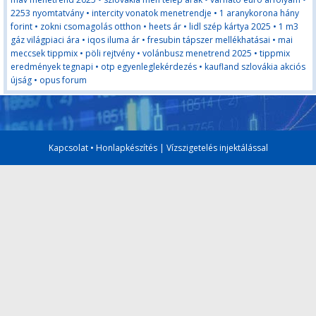
2253 nyomtatvány
•
intercity vonatok menetrendje
•
1 aranykorona hány
forint
•
zokni csomagolás otthon
•
heets ár
•
lidl szép kártya 2025
•
1 m3
gáz világpiaci ára
•
iqos iluma ár
•
fresubin tápszer mellékhatásai
•
mai
meccsek tippmix
•
pöli rejtvény
•
volánbusz menetrend 2025
•
tippmix
eredmények tegnapi
•
otp egyenleglekérdezés
•
kaufland szlovákia akciós
újság
•
opus forum
Kapcsolat
•
Honlapkészítés
|
Vízszigetelés injektálással