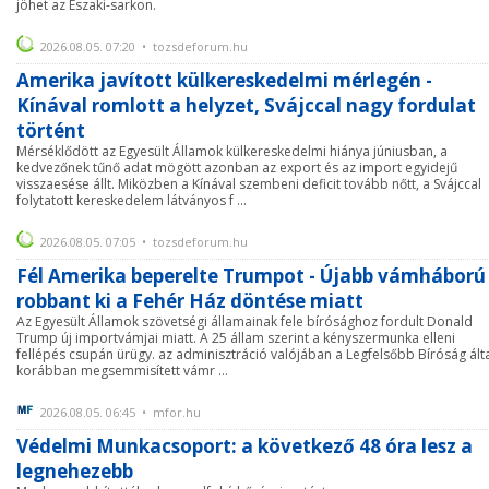
jöhet az Északi-sarkon.
2026.08.05. 07:20 • tozsdeforum.hu
Amerika javított külkereskedelmi mérlegén -
Kínával romlott a helyzet, Svájccal nagy fordulat
történt
Mérséklődött az Egyesült Államok külkereskedelmi hiánya júniusban, a
kedvezőnek tűnő adat mögött azonban az export és az import egyidejű
visszaesése állt. Miközben a Kínával szembeni deficit tovább nőtt, a Svájccal
folytatott kereskedelem látványos f ...
2026.08.05. 07:05 • tozsdeforum.hu
Fél Amerika beperelte Trumpot - Újabb vámháború
robbant ki a Fehér Ház döntése miatt
Az Egyesült Államok szövetségi államainak fele bírósághoz fordult Donald
Trump új importvámjai miatt. A 25 állam szerint a kényszermunka elleni
fellépés csupán ürügy. az adminisztráció valójában a Legfelsőbb Bíróság ált
korábban megsemmisített vámr ...
2026.08.05. 06:45 • mfor.hu
Védelmi Munkacsoport: a következő 48 óra lesz a
legnehezebb