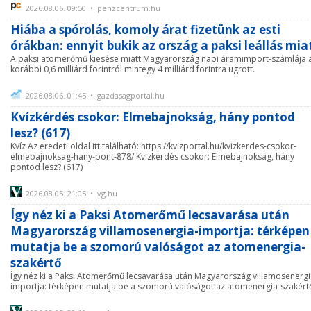
2026.08.06. 09:50 • penzcentrum.hu
Hiába a spórolás, komoly árat fizetünk az esti
órákban: ennyit bukik az ország a paksi leállás mia
A paksi atomerőmű kiesése miatt Magyarország napi áramimport-számlája 
korábbi 0,6 milliárd forintról mintegy 4 milliárd forintra ugrott.
2026.08.06. 01:45 • gazdasagportal.hu
Kvízkérdés csokor: Elmebajnokság, hány pontod
lesz? (617)
Kvíz Az eredeti oldal itt található: https://kvizportal.hu/kvizkerdes-csokor-
elmebajnoksag-hany-pont-878/ Kvízkérdés csokor: Elmebajnokság, hány
pontod lesz? (617)
2026.08.05. 21:05 • vg.hu
Így néz ki a Paksi Atomerőmű lecsavarása után
Magyarország villamosenergia-importja: térképen
mutatja be a szomorú valóságot az atomenergia-
szakértő
Így néz ki a Paksi Atomerőmű lecsavarása után Magyarország villamosenergi
importja: térképen mutatja be a szomorú valóságot az atomenergia-szakért