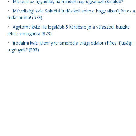
•
Mit tesz az agyaddal, ha minden nap ugyanazt csinálod?
•
Műveltségi kvíz: Sokrétű tudás kell ahhoz, hogy sikerüljön ez a
tudáspróba! (578)
•
Agytorna kvíz: Ha legalább 5 kérdésre jó a válaszod, büszke
lehetsz magadra (873)
•
Irodalmi kvíz: Mennyire ismered a világirodalom híres ifjúsági
regényeit? (595)