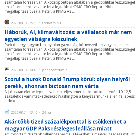
számtalan forrása van. A középpontban általában a geopolitikai feszültsége
szokás említeni - vezette fel a legutóbbi KPMG CRO Report főbb
megállapításait Szalai Péter, a KPMG As ...
2026.08.04. 15:35 • trendfm.hu
Háborúk, AI, klímaváltozás: a vállalatok már nem
egyetlen válságra készülnek
Évek óta egy nagyon bizonytalan gazdasági környezetben vagyunk, ennek
számtalan forrása van. A középpontban általában a geopolitikai feszültsége
szokás említeni - vezette fel a legutóbbi KPMG CRO Report főbb
megállapításait Szalai Péter, a KPMG As ...
2026.08.04. 14:45 • penzcentrum.hu
Szorul a hurok Donald Trump körül: olyan helyről
perelik, ahonnan biztosan nem várta
A júliusban életbe lépett - szinte a teljes amerikai importot lefedő - 10-12,5
százalékos vámintézkedéseket Washington a kényszermunka elleni fellépéss
indokolja.
2026.08.04. 13:40 • 24.hu
Akár több tized százalékponttal is csökkenhet a
magyar GDP Paks részleges leállása miatt
Az importált, drágább villamosenergia is fékezheti a magyar gazdaságot. Th