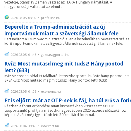
vezetője, Stanislav Zeman veszi át az ITAKA Hungary irányítását. A
magyarországi vállalatot az elmúl ...
2026.08.05. 03:00 • profitline.hu
Beperelte a Trump-adminisztrációt az új
importvámok miatt a szövetségi államok fele
Pert indított a Trump-adminisztráció ellen a közelmúltban bevezetett széles
körű importvámok miatt az Egyesült Államok szövetségi államainak fele.
2026.08.05. 01:45 • gazdasagportal.hu
Kvíz: Most mutasd meg mit tudsz! Hány pontod
lett? (633)
Kvíz Az eredeti oldal itt található: https://kvizportal.hu/kviz-hany-pontod-lett-
878/ Kvíz: Most mutasd meg mit tudsz! Hány pontod lett? (633)
2026.08.05. 01:05 • economx.hu
Ez is eljött: már az OTP-nek is fáj, ha túl erős a fori
Részben a forint erősödése miatt kismértékben visszaesett az OTP
csoportszintű profitja a második negyedévben 2025 azonos időszakához
képest. Azért még így is több lett 300 milliárd forintnál.
2026.08.04. 19:45 • infostart.hu