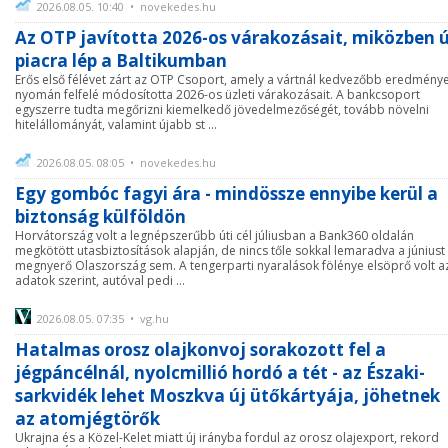
2026.08.05. 10:40 • novekedes.hu
Az OTP javította 2026-os várakozásait, miközben ú
piacra lép a Baltikumban
Erős első félévet zárt az OTP Csoport, amely a vártnál kedvezőbb eredmény
nyomán felfelé módosította 2026-os üzleti várakozásait. A bankcsoport
egyszerre tudta megőrizni kiemelkedő jövedelmezőségét, tovább növelni
hitelállományát, valamint újabb st ...
2026.08.05. 08:05 • novekedes.hu
Egy gombóc fagyi ára - mindössze ennyibe kerül a
biztonság külföldön
Horvátország volt a legnépszerűbb úti cél júliusban a Bank360 oldalán
megkötött utasbiztosítások alapján, de nincs tőle sokkal lemaradva a júniust
megnyerő Olaszország sem. A tengerparti nyaralások fölénye elsöprő volt a
adatok szerint, autóval pedi ...
2026.08.05. 07:35 • vg.hu
Hatalmas orosz olajkonvoj sorakozott fel a
jégpáncélnál, nyolcmillió hordó a tét - az Északi-
sarkvidék lehet Moszkva új ütőkártyája, jöhetnek
az atomjégtörők
Ukrajna és a Közel-Kelet miatt új irányba fordul az orosz olajexport, rekord