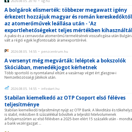
2026.08.05. 20:10 • vg.hu
A bolgárok elismerték: többezer megawatt igény
érkezett hozzájuk magyar és román kereskedőktől
az atomerőművek leállása után - 'Az
exportlehetőségeket teljes mértékben kihasználtá
A paksi és a cernavodai atomerőmű termelésének visszafogása után Bulgári
vált a régió egyik legfontosabb áramexportőrévé.
2026.08.05. 14:55 • penzcentrum.hu
A versenyt még megvárták: leléptek a bokszolók
Skóciában, menedékjogot kérhetnek
Több sportoló is nyomtalanul eltűnt a vasárnap véget ért glasgow-i
Nemzetközösségi Játékok után.
2026.08.05. 14:55 • infostart.hu
Stabilan kiemelkedő az OTP Csoport első féléves
teljesítménye
Stabilan kiemelkedő teljesítményt nyújt az OTP Bank. A likviditási és tőkehely
is stabil, miközben 8 százalékkal bővültek a teljesítő hitelvolumenek
árfolyamszűrten az első félévben a 2025-ben elért 15 százalék után - mondta
a bank vezérigazgat ...