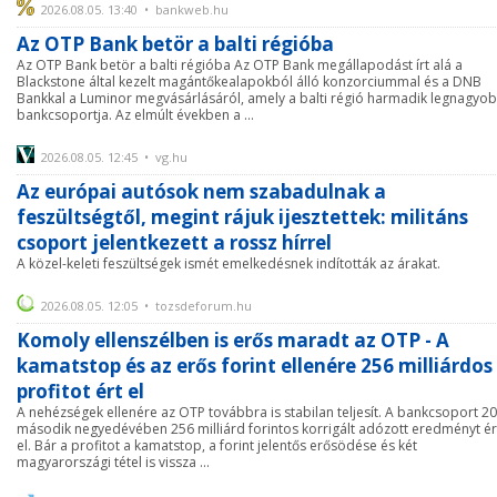
2026.08.05. 13:40 • bankweb.hu
Az OTP Bank betör a balti régióba
Az OTP Bank betör a balti régióba Az OTP Bank megállapodást írt alá a
Blackstone által kezelt magántőkealapokból álló konzorciummal és a DNB
Bankkal a Luminor megvásárlásáról, amely a balti régió harmadik legnagyo
bankcsoportja. Az elmúlt években a ...
2026.08.05. 12:45 • vg.hu
Az európai autósok nem szabadulnak a
feszültségtől, megint rájuk ijesztettek: militáns
csoport jelentkezett a rossz hírrel
A közel-keleti feszültségek ismét emelkedésnek indították az árakat.
2026.08.05. 12:05 • tozsdeforum.hu
Komoly ellenszélben is erős maradt az OTP - A
kamatstop és az erős forint ellenére 256 milliárdos
profitot ért el
A nehézségek ellenére az OTP továbbra is stabilan teljesít. A bankcsoport 2
második negyedévében 256 milliárd forintos korrigált adózott eredményt ér
el. Bár a profitot a kamatstop, a forint jelentős erősödése és két
magyarországi tétel is vissza ...