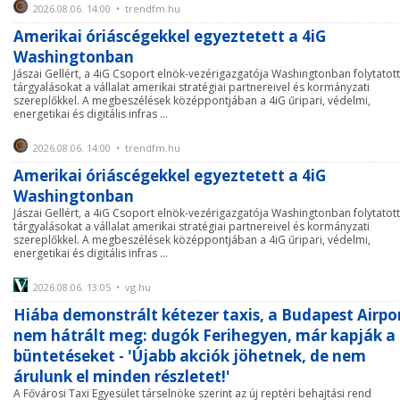
2026.08.06. 14:00 • trendfm.hu
Amerikai óriáscégekkel egyeztetett a 4iG
Washingtonban
Jászai Gellért, a 4iG Csoport elnök-vezérigazgatója Washingtonban folytatott
tárgyalásokat a vállalat amerikai stratégiai partnereivel és kormányzati
szereplőkkel. A megbeszélések középpontjában a 4iG űripari, védelmi,
energetikai és digitális infras ...
2026.08.06. 14:00 • trendfm.hu
Amerikai óriáscégekkel egyeztetett a 4iG
Washingtonban
Jászai Gellért, a 4iG Csoport elnök-vezérigazgatója Washingtonban folytatott
tárgyalásokat a vállalat amerikai stratégiai partnereivel és kormányzati
szereplőkkel. A megbeszélések középpontjában a 4iG űripari, védelmi,
energetikai és digitális infras ...
2026.08.06. 13:05 • vg.hu
Hiába demonstrált kétezer taxis, a Budapest Airpo
nem hátrált meg: dugók Ferihegyen, már kapják a
büntetéseket - 'Újabb akciók jöhetnek, de nem
árulunk el minden részletet!'
A Fővárosi Taxi Egyesület társelnöke szerint az új reptéri behajtási rend