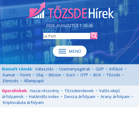
2026. AUGUSZTUS 7. 02:45
Kiemelt témák:
Választás
•
Üzemanyagárak
•
GDP
•
Infláció
•
Kamat
•
Forint
•
Olaj
•
Bitcoin
•
Euro
•
OTP
•
BUX
•
Tőzsde
•
Elemzés
•
Állampapír
Gyorslinkek:
Hazai részvény
•
Tőzsdeindexek
•
Valós idejű
árfolyamok
•
Határidős index
•
Deviza árfolyam
•
Arany árfolyam
•
Kriptovaluta árfolyam