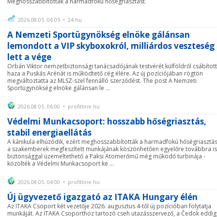
Meghosszabbították a harmadfokú hőségriasztást.
2026.08.05. 06:05 • 24.hu
A Nemzeti Sportügynökség elnöke gálánsan
lemondott a VIP skyboxokról, milliárdos veszteség
lett a vége
Orbán Viktor nemzetbiztonsági tanácsadójának testvérét külföldről csábítot
haza a Puskás Arénát is működtető cég élére. Az új pozíciójában rögtön
megváltoztatta az MLSZ-szel fennálló szerződést. The post A Nemzeti
Sportügynökség elnöke gálánsan le ...
2026.08.05. 06:00 • profitline.hu
Védelmi Munkacsoport: hosszabb hőségriasztás,
stabil energiaellátás
A kánikula elhúzódik, ezért meghosszabbították a harmadfokú hőségriasztás
a szakemberek megfeszített munkájának köszönhetően egyelőre továbbra is
biztonsággal üzemeltethető a Paksi Atomerőmű még működő turbinája -
közölték a Védelmi Munkacsoport ke ...
2026.08.05. 04:00 • profitline.hu
Új ügyvezető igazgató az ITAKA Hungary élén
Az ITAKA Csoport két vezetője 2026. augusztus 4-től új pozícióban folytatja
munkáját. Az ITAKA Csoporthoz tartozó cseh utazásszervező, a Čedok eddig