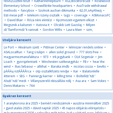
felvÄŹĹĽËťteli teszt
•
KatharineHepburn
•
AGLstockforecast
•
Rosewood
Elementary School
•
CrowdStrike headquarters
•
AvaTrade withdrawal
methods
•
fancybox
•
Szolnok auchan dikmunka
•
62,01,nAyAhwzj
•
Esti mese pdf
•
telekom rszvny osztalk
•
tags
•
coverage
•
ASMonacoFC
•
David Blair
•
Róza néni elintézi
•
Kpzmvszeti egyetem elkszt
•
Megsznik a kalsznet
•
Autovia it
•
Olcsbb Lett Gazolaj
•
Milyen
ďż˝llamformďż˝k vannak
•
Gordon Willis
•
Laura Main
•
szm,
Utoljára keresett
Le Port
•
Akvárium szett
•
Pittman Center
•
lelmiszer rendels online
•
ASALocalRun
•
Tang s tulipn
•
allen solid ground
•
777 slots free
•
magyarmezmanufaktura
•
973
•
trk jegybank
•
OLK Szigetvár
•
Jim
Loach
•
gyorsjelentsek
•
Winchesteri székesegyház
•
FB r
•
hear the
wind
•
Ilias Sebaoui
•
allithat
•
Baraka imdb
•
nicolas cozza
•
bevlts
•
pĂÂÄą nztĂÂĂÂrca
•
otp osztalkfizets rendje
•
Kar
•
Balatonlelle
étterem
•
SEG
•
Pannergy karrier
•
killing time
•
Boltellďż˝tďż˝
Alsďż˝nďż˝medi
•
Villanyszerelő nkiszállási ndíj
•
Asa ara
•
Sam Vokes
•
Denis Makarov
•
764
Gyakran keresett
1 aranykorona ára 2025
•
bemért rendszámok
•
ausztria minimálbér 2025
•
gyed utalás 2025
•
dávid naptár 2025
•
45 napos időjárás előrejelzés
•
máv menetrend 2025
•
szlovákia méh telep árak
•
várható euro árfolyam
•