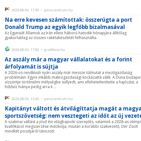
2026.08.06. 17:30 • penzcentrum.hu
Na erre kevesen számítottak: összerúgta a port
Donald Trump az egyik legfőbb bizalmasával
Az Egyesült Államok az Irán elleni háború hatodik hónapjára állítólag
gyakorlatilag az összes rakétakészletét felhasználta.
2026.08.06. 17:00 • profitline.hu
Az aszály már a magyar vállalatokat és a forint
árfolyamát is sújtja
A 2026-os rendkívüli nyári aszály már messze túlmutat a mezőgazdaság
problémáin. Egyre inkább makrogazdasági kockázattá válik. A Duna budapes
vízszintje történelmi mélységbe süllyedt, ami ellehetetlenítette a hajózást, a
hűtővíz hiánya pedig arra k ...
2026.08.06. 15:45 • penzcentrum.hu
Kapitányt váltott és átvilágíttatja magát a magy
sportszövetség: nem vesztegeti az időt az új vezet
A szakmai váltást a jövő évi világbajnoki szereplés, valamint a 2028-as olimpi
kvalifikáció megszerzése indokolja, miután a korábbi szakvezető, Dér Zsolt
mindkét posztjáról távozott.