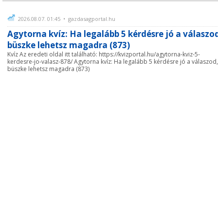
2026.08.07. 01:45 • gazdasagportal.hu
Agytorna kvíz: Ha legalább 5 kérdésre jó a válaszo
büszke lehetsz magadra (873)
Kvíz Az eredeti oldal itt található: https://kvizportal.hu/agytorna-kviz-5-
kerdesre-jo-valasz-878/ Agytorna kvíz: Ha legalább 5 kérdésre jó a válaszod,
büszke lehetsz magadra (873)