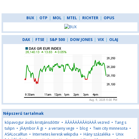
BUX
|
OTP
|
MOL
|
MTEL
|
RICHTER
|
OPUS
DAX
|
FTSE
|
S&P 500
|
DOW JONES
|
VIX
|
OLAJ
Népszerű tartalmak
kópavogur ásdís kristjánsdóttir
•
ĂÂÄÂÄÂÄÂÄšÄÄÂ vezred
•
Tang s
tulipn
•
JĂĄmbor Ă gi
•
a verseny vege
•
blog
•
Twin city minnesota
•
ASALocalRun
•
Internetes keresk wikipdia
•
Hány százaléka
•
Unix