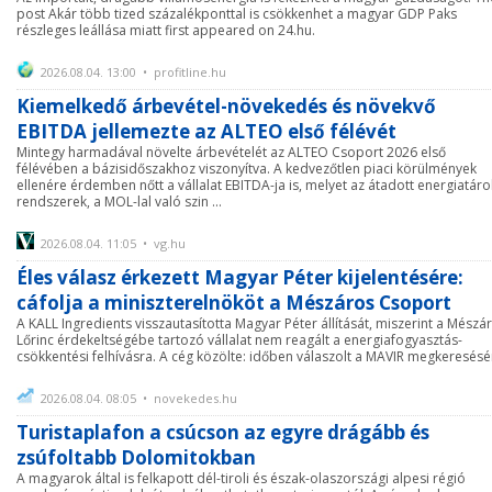
post Akár több tized százalékponttal is csökkenhet a magyar GDP Paks
részleges leállása miatt first appeared on 24.hu.
2026.08.04. 13:00 • profitline.hu
Kiemelkedő árbevétel-növekedés és növekvő
EBITDA jellemezte az ALTEO első félévét
Mintegy harmadával növelte árbevételét az ALTEO Csoport 2026 első
félévében a bázisidőszakhoz viszonyítva. A kedvezőtlen piaci körülmények
ellenére érdemben nőtt a vállalat EBITDA-ja is, melyet az átadott energiatáro
rendszerek, a MOL-lal való szin ...
2026.08.04. 11:05 • vg.hu
Éles válasz érkezett Magyar Péter kijelentésére:
cáfolja a miniszterelnököt a Mészáros Csoport
A KALL Ingredients visszautasította Magyar Péter állítását, miszerint a Mészá
Lőrinc érdekeltségébe tartozó vállalat nem reagált a energiafogyasztás-
csökkentési felhívásra. A cég közölte: időben válaszolt a MAVIR megkeresésé
2026.08.04. 08:05 • novekedes.hu
Turistaplafon a csúcson az egyre drágább és
zsúfoltabb Dolomitokban
A magyarok által is felkapott dél-tiroli és észak-olaszországi alpesi régió