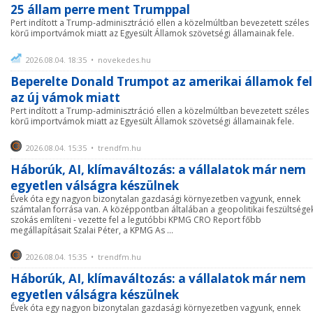
25 állam perre ment Trumppal
Pert indított a Trump-adminisztráció ellen a közelmúltban bevezetett széles
körű importvámok miatt az Egyesült Államok szövetségi államainak fele.
2026.08.04. 18:35 • novekedes.hu
Beperelte Donald Trumpot az amerikai államok fel
az új vámok miatt
Pert indított a Trump-adminisztráció ellen a közelmúltban bevezetett széles
körű importvámok miatt az Egyesült Államok szövetségi államainak fele.
2026.08.04. 15:35 • trendfm.hu
Háborúk, AI, klímaváltozás: a vállalatok már nem
egyetlen válságra készülnek
Évek óta egy nagyon bizonytalan gazdasági környezetben vagyunk, ennek
számtalan forrása van. A középpontban általában a geopolitikai feszültsége
szokás említeni - vezette fel a legutóbbi KPMG CRO Report főbb
megállapításait Szalai Péter, a KPMG As ...
2026.08.04. 15:35 • trendfm.hu
Háborúk, AI, klímaváltozás: a vállalatok már nem
egyetlen válságra készülnek
Évek óta egy nagyon bizonytalan gazdasági környezetben vagyunk, ennek