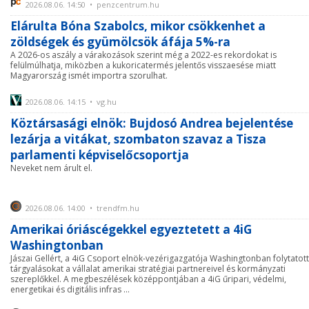
2026.08.06. 14:50 • penzcentrum.hu
Elárulta Bóna Szabolcs, mikor csökkenhet a
zöldségek és gyümölcsök áfája 5%-ra
A 2026-os aszály a várakozások szerint még a 2022-es rekordokat is
felülmúlhatja, miközben a kukoricatermés jelentős visszaesése miatt
Magyarország ismét importra szorulhat.
2026.08.06. 14:15 • vg.hu
Köztársasági elnök: Bujdosó Andrea bejelentése
lezárja a vitákat, szombaton szavaz a Tisza
parlamenti képviselőcsoportja
Neveket nem árult el.
2026.08.06. 14:00 • trendfm.hu
Amerikai óriáscégekkel egyeztetett a 4iG
Washingtonban
Jászai Gellért, a 4iG Csoport elnök-vezérigazgatója Washingtonban folytatott
tárgyalásokat a vállalat amerikai stratégiai partnereivel és kormányzati
szereplőkkel. A megbeszélések középpontjában a 4iG űripari, védelmi,
energetikai és digitális infras ...