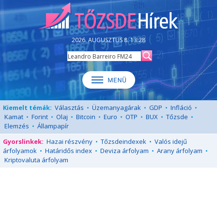
2026. AUGUSZTUS 8. 13:28
Kiemelt témák:
Választás
•
Üzemanyagárak
•
GDP
•
Infláció
•
Kamat
•
Forint
•
Olaj
•
Bitcoin
•
Euro
•
OTP
•
BUX
•
Tőzsde
•
Elemzés
•
Állampapír
Gyorslinkek:
Hazai részvény
•
Tőzsdeindexek
•
Valós idejű
árfolyamok
•
Határidős index
•
Deviza árfolyam
•
Arany árfolyam
•
Kriptovaluta árfolyam