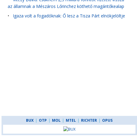
az államnak a Mészáros Lőrinchez köthető magántőkealap
•
Igaza volt a fogadóknak: Ő lesz a Tisza Párt elnökjelöltje
BUX
|
OTP
|
MOL
|
MTEL
|
RICHTER
|
OPUS