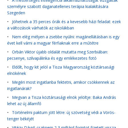
•
A mesterséges intelligencia alkalmazhatóságát vizsgálták
személyre szabott daganatellenes terápia kialakítására
Szegeden
•
Jöhetnek a 35 perces órák és a kevesebb házi feladat: ezek
a változások várhatók az iskolákban
•
Nem elég mélyen a zsebbe nyúlni: magánellátásban is egy
évet kell várni a magyar férfiaknak erre a műtétre
•
Orbán Viktor újabb oldalát mutatta meg Szerbiában:
pecsenye, szilvapálinka és egy emlékezetes fotó
•
Eldőlt, hogy kit jelöl a Tisza Magyarország köztársasági
elnökének
•
Megéri most ingatlanba fektetni, amikor csökkennek az
ingatlanárak?
•
Megvan a Tisza köztársasági elnök jelöltje: Baka András
lehet az új államfő
•
Történelmi paktum jött létre: új szövetség védi a Vörös-
tenger békéjét
•
Vitézy Dávid: csaknem 2,3 milliárd forintot fizetett vissza