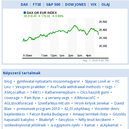
DAX
|
FTSE
|
S&P 500
|
DOW JONES
|
VIX
|
OLAJ
Népszerű tartalmak
blog
•
gymhivatal nyitvatarts mosonmagyarvr
•
Stjepan LonÄ ar
•
FC
Linz
•
Veszprm praktiker
•
AvaTrade withdrawal methods
•
tags
•
ASALocalRun
•
149(1)
•
KatharineHepburn
•
Olcs hasznlt gumi
•
coverage
•
Pam Byse
•
a verseny vege
•
ASMonacoFC
•
AGLstockforecast
•
Szvinfarktus mtt utn
•
Hrom kirlyok zenekar
•
David
Blair
•
prmiumvek program 2010
•
62,01,nAyAhwzj
•
Vizcenter dmrv
bejelentkezs
•
Falcon Banka Budapest
•
Amway termkek rlista
•
Gőzölős
hajvasaló babyliss
•
Bkakirlyfi
•
fancybox
•
Nifty teszt kecskemt
•
szökevényvonat jelölések
•
si egyiptomi nyelv
•
Kamat
•
aLApkamat
•