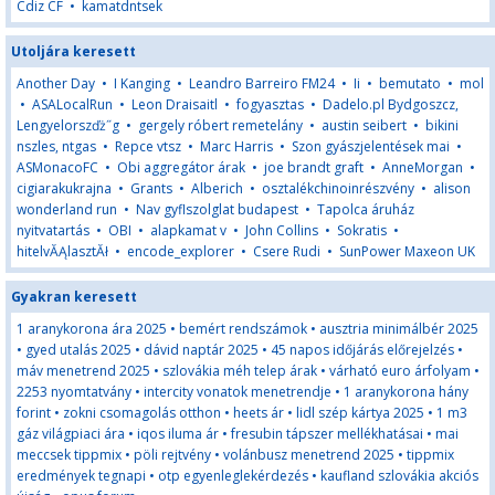
Cdiz CF
•
kamatdntsek
Utoljára keresett
Another Day
•
I Kanging
•
Leandro Barreiro FM24
•
Ii
•
bemutato
•
mol
•
ASALocalRun
•
Leon Draisaitl
•
fogyasztas
•
Dadelo.pl Bydgoszcz,
Lengyelorszďż˝g
•
gergely róbert remetelány
•
austin seibert
•
bikini
nszles, ntgas
•
Repce vtsz
•
Marc Harris
•
Szon gyászjelentések mai
•
ASMonacoFC
•
Obi aggregátor árak
•
joe brandt graft
•
AnneMorgan
•
cigiarakukrajna
•
Grants
•
Alberich
•
osztalékchinoinrészvény
•
alison
wonderland run
•
Nav gyflszolglat budapest
•
Tapolca áruház
nyitvatartás
•
OBI
•
alapkamat v
•
John Collins
•
Sokratis
•
hitelvĂĄlasztĂł
•
encode_explorer
•
Csere Rudi
•
SunPower Maxeon UK
Gyakran keresett
1 aranykorona ára 2025
•
bemért rendszámok
•
ausztria minimálbér 2025
•
gyed utalás 2025
•
dávid naptár 2025
•
45 napos időjárás előrejelzés
•
máv menetrend 2025
•
szlovákia méh telep árak
•
várható euro árfolyam
•
2253 nyomtatvány
•
intercity vonatok menetrendje
•
1 aranykorona hány
forint
•
zokni csomagolás otthon
•
heets ár
•
lidl szép kártya 2025
•
1 m3
gáz világpiaci ára
•
iqos iluma ár
•
fresubin tápszer mellékhatásai
•
mai
meccsek tippmix
•
pöli rejtvény
•
volánbusz menetrend 2025
•
tippmix
eredmények tegnapi
•
otp egyenleglekérdezés
•
kaufland szlovákia akciós