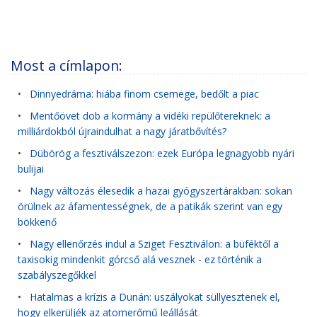
Most a címlapon:
•
Dinnyedráma: hiába finom csemege, bedőlt a piac
•
Mentőövet dob a kormány a vidéki repülőtereknek: a
milliárdokból újraindulhat a nagy járatbővítés?
•
Dübörög a fesztiválszezon: ezek Európa legnagyobb nyári
bulijai
•
Nagy változás élesedik a hazai gyógyszertárakban: sokan
örülnek az áfamentességnek, de a patikák szerint van egy
bökkenő
•
Nagy ellenőrzés indul a Sziget Fesztiválon: a büféktől a
taxisokig mindenkit górcső alá vesznek - ez történik a
szabályszegőkkel
•
Hatalmas a krízis a Dunán: uszályokat süllyesztenek el,
hogy elkerüljék az atomerőmű leállását