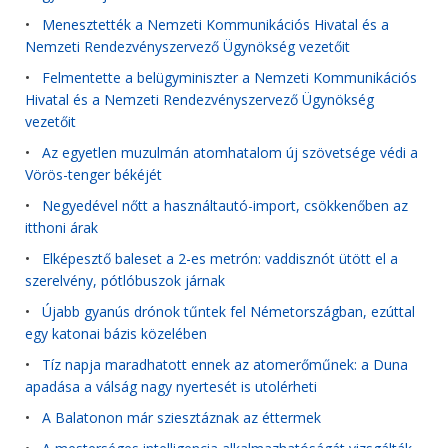
•
Menesztették a Nemzeti Kommunikációs Hivatal és a
Nemzeti Rendezvényszervező Ügynökség vezetőit
•
Felmentette a belügyminiszter a Nemzeti Kommunikációs
Hivatal és a Nemzeti Rendezvényszervező Ügynökség
vezetőit
•
Az egyetlen muzulmán atomhatalom új szövetsége védi a
Vörös-tenger békéjét
•
Negyedével nőtt a használtautó-import, csökkenőben az
itthoni árak
•
Elképesztő baleset a 2-es metrón: vaddisznót ütött el a
szerelvény, pótlóbuszok járnak
•
Újabb gyanús drónok tűntek fel Németországban, ezúttal
egy katonai bázis közelében
•
Tíz napja maradhatott ennek az atomerőműnek: a Duna
apadása a válság nagy nyertesét is utolérheti
•
A Balatonon már sziesztáznak az éttermek