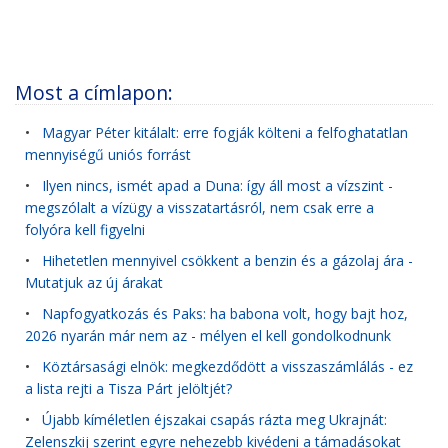
Most a címlapon:
•
Magyar Péter kitálalt: erre fogják költeni a felfoghatatlan
mennyiségű uniós forrást
•
Ilyen nincs, ismét apad a Duna: így áll most a vízszint -
megszólalt a vízügy a visszatartásról, nem csak erre a
folyóra kell figyelni
•
Hihetetlen mennyivel csökkent a benzin és a gázolaj ára -
Mutatjuk az új árakat
•
Napfogyatkozás és Paks: ha babona volt, hogy bajt hoz,
2026 nyarán már nem az - mélyen el kell gondolkodnunk
•
Köztársasági elnök: megkezdődött a visszaszámlálás - ez
a lista rejti a Tisza Párt jelöltjét?
•
Újabb kíméletlen éjszakai csapás rázta meg Ukrajnát:
Zelenszkij szerint egyre nehezebb kivédeni a támadásokat