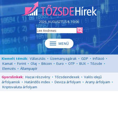
2026. AUGUSZTUS 8. 10:06
Kiemelt témák:
Választás
•
Üzemanyagárak
•
GDP
•
Infláció
•
Kamat
•
Forint
•
Olaj
•
Bitcoin
•
Euro
•
OTP
•
BUX
•
Tőzsde
•
Elemzés
•
Állampapír
Gyorslinkek:
Hazai részvény
•
Tőzsdeindexek
•
Valós idejű
árfolyamok
•
Határidős index
•
Deviza árfolyam
•
Arany árfolyam
•
Kriptovaluta árfolyam