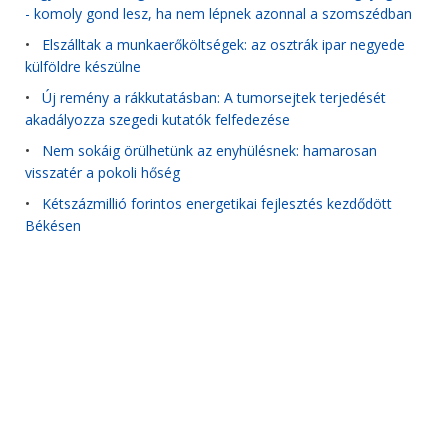
- komoly gond lesz, ha nem lépnek azonnal a szomszédban
•
Elszálltak a munkaerőköltségek: az osztrák ipar negyede
külföldre készülne
•
Új remény a rákkutatásban: A tumorsejtek terjedését
akadályozza szegedi kutatók felfedezése
•
Nem sokáig örülhetünk az enyhülésnek: hamarosan
visszatér a pokoli hőség
•
Kétszázmillió forintos energetikai fejlesztés kezdődött
Békésen