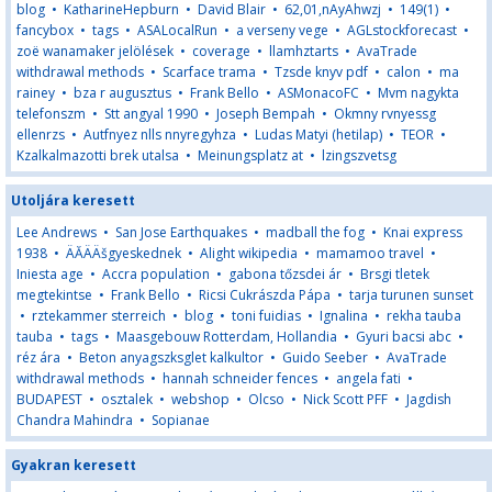
blog
•
KatharineHepburn
•
David Blair
•
62,01,nAyAhwzj
•
149(1)
•
fancybox
•
tags
•
ASALocalRun
•
a verseny vege
•
AGLstockforecast
•
zoë wanamaker jelölések
•
coverage
•
llamhztarts
•
AvaTrade
withdrawal methods
•
Scarface trama
•
Tzsde knyv pdf
•
calon
•
ma
rainey
•
bza r augusztus
•
Frank Bello
•
ASMonacoFC
•
Mvm nagykta
telefonszm
•
Stt angyal 1990
•
Joseph Bempah
•
Okmny rvnyessg
ellenrzs
•
Autfnyez nlls nnyregyhza
•
Ludas Matyi (hetilap)
•
TEOR
•
Kzalkalmazotti brek utalsa
•
Meinungsplatz at
•
lzingszvetsg
Utoljára keresett
Lee Andrews
•
San Jose Earthquakes
•
madball the fog
•
Knai express
1938
•
ÄĂÄÄšgyeskednek
•
Alight wikipedia
•
mamamoo travel
•
Iniesta age
•
Accra population
•
gabona tőzsdei ár
•
Brsgi tletek
megtekintse
•
Frank Bello
•
Ricsi Cukrászda Pápa
•
tarja turunen sunset
•
rztekammer sterreich
•
blog
•
toni fuidias
•
Ignalina
•
rekha tauba
tauba
•
tags
•
Maasgebouw Rotterdam, Hollandia
•
Gyuri bacsi abc
•
réz ára
•
Beton anyagszksglet kalkultor
•
Guido Seeber
•
AvaTrade
withdrawal methods
•
hannah schneider fences
•
angela fati
•
BUDAPEST
•
osztalek
•
webshop
•
Olcso
•
Nick Scott PFF
•
Jagdish
Chandra Mahindra
•
Sopianae
Gyakran keresett