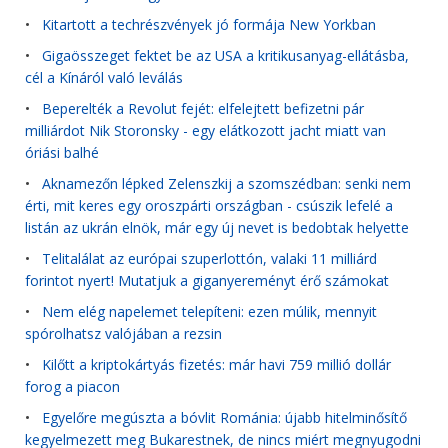
•
Kitartott a techrészvények jó formája New Yorkban
•
Gigaösszeget fektet be az USA a kritikusanyag-ellátásba,
cél a Kínáról való leválás
•
Beperelték a Revolut fejét: elfelejtett befizetni pár
milliárdot Nik Storonsky - egy elátkozott jacht miatt van
óriási balhé
•
Aknamezőn lépked Zelenszkij a szomszédban: senki nem
érti, mit keres egy oroszpárti országban - csúszik lefelé a
listán az ukrán elnök, már egy új nevet is bedobtak helyette
•
Telitalálat az európai szuperlottón, valaki 11 milliárd
forintot nyert! Mutatjuk a giganyereményt érő számokat
•
Nem elég napelemet telepíteni: ezen múlik, mennyit
spórolhatsz valójában a rezsin
•
Kilőtt a kriptokártyás fizetés: már havi 759 millió dollár
forog a piacon
•
Egyelőre megúszta a bóvlit Románia: újabb hitelminősítő
kegyelmezett meg Bukarestnek, de nincs miért megnyugodni