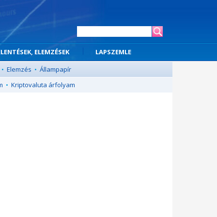
ELENTÉSEK, ELEMZÉSEK
LAPSZEMLE
•
Elemzés
•
Állampapír
m
•
Kriptovaluta árfolyam