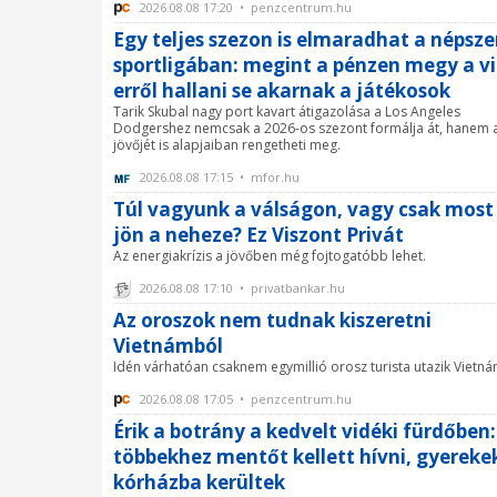
2026.08.08 17:20 • penzcentrum.hu
Egy teljes szezon is elmaradhat a népsze
sportligában: megint a pénzen megy a vi
erről hallani se akarnak a játékosok
Tarik Skubal nagy port kavart átigazolása a Los Angeles
Dodgershez nemcsak a 2026-os szezont formálja át, hanem a
jövőjét is alapjaiban rengetheti meg.
2026.08.08 17:15 • mfor.hu
Túl vagyunk a válságon, vagy csak most
jön a neheze? Ez Viszont Privát
Az energiakrízis a jövőben még fojtogatóbb lehet.
2026.08.08 17:10 • privatbankar.hu
Az oroszok nem tudnak kiszeretni
Vietnámból
Idén várhatóan csaknem egymillió orosz turista utazik Vietn
2026.08.08 17:05 • penzcentrum.hu
Érik a botrány a kedvelt vidéki fürdőben:
többekhez mentőt kellett hívni, gyerekek
kórházba kerültek