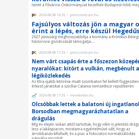
Ismét a Fővárosi Önkormányzat kezelheti Budapest több megh
2026.08.08 16:35 • penzcentrum.hu
Fajsúlyos változás jön a magyar 
érint a lépés, erre készül Hegedűs
2027 júniusáig meghosszabbítja a kormány a Krónikus Bete
háziorvosi gondozását támogatja....
2026.08.08 17:35 • penzcentrum.hu
Nem várt csapás érte a főszezon közepé
nyaralókat: kitört a vulkán, megbénult 
légiközlekedés
Az Etna újabb kitörése miatt szombaton fel kellett függeszten
érkező járatokat a szicíliai Catania nemzetközi repülőterén.
2026.08.08 17:35 • novekedes.hu
Olcsóbbak lettek a balatoni új ingatlano
Borsodban megmagyarázhatatlan a
drágulás
Míg év elején sokan attól tartottak, hogy idén is jelentős drág
lesz a lakáspiacon, mostanra egyértelművé vált, hogy az
árrobbanás kifulladt, és a piac a fokozatos normalizálódás
irányába mozdult ...