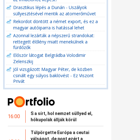
Drasztikus lépés a Dunán - Uszályok
süllyesztésével mentik az atomerőművet
Rekordot döntött a német export, és ez a
magyar autóiparra is hatással lehet
Azonnal lezárták a népszerű strandokat:
rettegett élőlény miatt menekülnek a
fürdőzők
Először látogat Belgrádba Volodimir
Zelenszkij
Jól vizsgázott Magyar Péter, de közben
csinált egy súlyos baklövést - Ez Viszont
Privát
S a sírt, hol nemzet süllyed el,
16:00
hőkupolák állják körül
Túlpörgette Európa a ceutai
válságot, de pont ezért a