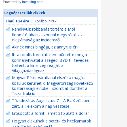
Powered by
Investing.com
Legnépszerűbb cikkek
Elmúlt 24 óra
|
Korábbi hírek
Rendkívüli: robbanás történt a Mol
finomítójában - azonnal megszólalt az
olajtársaság az incidensről
Akinek nincs bingója, az annyit is ér?
Itt a totális fordulat: nem büntette meg a
kormányhivatal a szegedi BYD-t - tévedés
történt, a kínai cég reagált a
Világgazdaságnak
Magyar Péter váratlanul elszólta magát:
közülük kerülhet ki Magyarország következő
köztársasági elnöke - szombat dönthet a
Tisza-frakció
Tőzsdezárás Augusztus 7. - A BUX zöldben
zárt, a Telekom a nap vesztese
Erősödött a forint, ismét 315 alatt a dollár
Hogyan alakulnak a betéti- és hitelkamatok
az inflációhoz képest?