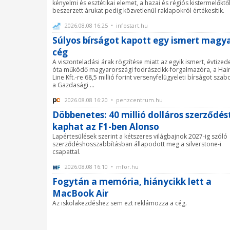
kényelmi és esztétikai elemet, a hazai és régiós kistermelőktő
beszerzett árukat pedig közvetlenül raklapokról értékesítik.
2026.08.08 16:25 • infostart.hu
Súlyos bírságot kapott egy ismert magy
cég
A viszonteladási árak rögzítése miatt az egyik ismert, évtized
óta működő magyarországi fodrászcikk-forgalmazóra, a Hair
Line Kft.-re 68,5 millió forint versenyfelügyeleti bírságot szabo
a Gazdasági ...
2026.08.08 16:20 • penzcentrum.hu
Döbbenetes: 40 millió dolláros szerződés
kaphat az F1-ben Alonso
Lapértesülések szerint a kétszeres világbajnok 2027-ig szóló
szerződéshosszabbításban állapodott meg a silverstone-i
csapattal.
2026.08.08 16:10 • mfor.hu
Fogytán a memória, hiánycikk lett a
MacBook Air
Az iskolakezdéshez sem ezt reklámozza a cég.