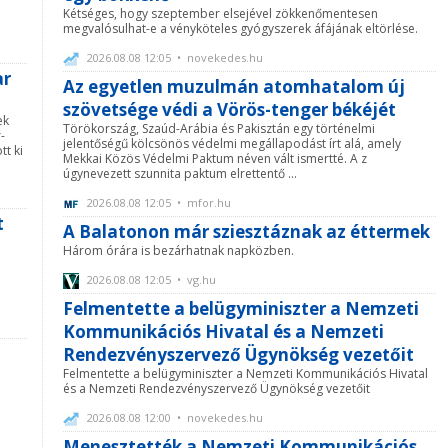
l
Kétséges, hogy szeptember elsejével zökkenőmentesen
megvalósulhat-e a vényköteles gyógyszerek áfájának eltörlése.
2026.08.08 12:05 • novekedes.hu
ar
Az egyetlen muzulmán atomhatalom új
szövetsége védi a Vörös-tenger békéjét
ek
Törökország, Szaúd-Arábia és Pakisztán egy történelmi
-
jelentőségű kölcsönös védelmi megállapodást írt alá, amely
tt ki
Mekkai Közös Védelmi Paktum néven vált ismertté. A z
úgynevezett szunnita paktum elrettentő ...
2026.08.08 12:05 • mfor.hu
t
A Balatonon már sziesztáznak az éttermek
Három órára is bezárhatnak napközben.
2026.08.08 12:05 • vg.hu
Felmentette a belügyminiszter a Nemzeti
Kommunikációs Hivatal és a Nemzeti
Rendezvényszervező Ügynökség vezetőit
Felmentette a belügyminiszter a Nemzeti Kommunikációs Hivatal
és a Nemzeti Rendezvényszervező Ügynökség vezetőit
2026.08.08 12:00 • novekedes.hu
Menesztették a Nemzeti Kommunikációs