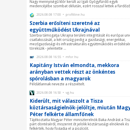
Nagy mennyiségű klór került az Igali Gyógyfürdő egyik
medencéjébe szombat délután, ezért rosszul lettek a fürdőző
2026.08.08 17:00 • profitline.hu
Szerbia erősíteni szeretné az
együttműködést Ukrajnával
Szerbia támogatja Ukrajna területi integritását és európai un
csatlakozását, a két ország pedig a gazdasági, energetikai,
mezőgazdasági és infrastrukturális együttműködés erősítésé
törekszik - jelentette ...
2026.08.08 16:55 • mfor.hu
Kapitány István elmondta, mekkora
arányban vettek részt az önkéntes
spórolásban a magyarok
Példátlannak nevezte a részvételt.
2026.08.08 16:50 • vg.hu
Kiderült, mit válaszolt a Tisza
köztársaságielnök-jelöltje, miután Mag
Péter felkérte államfőnek
Tájékoztatta Magyar Péter miniszterelnök Baka Andrást a Tis
párt döntéséről, miszerint őt jelölik köztársasági elnöknek és
felkérték, hogy fogadja el a pozíciót.