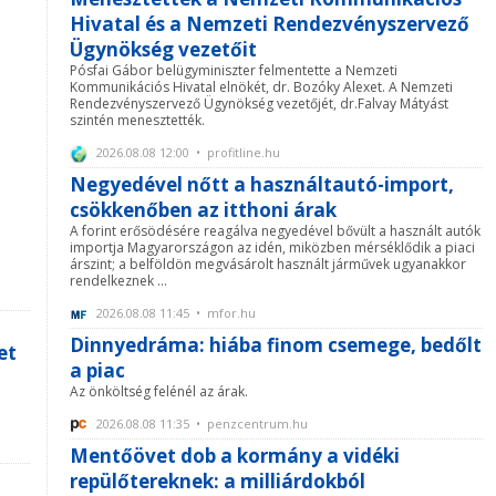
Hivatal és a Nemzeti Rendezvényszervező
Ügynökség vezetőit
Pósfai Gábor belügyminiszter felmentette a Nemzeti
Kommunikációs Hivatal elnökét, dr. Bozóky Alexet. A Nemzeti
Rendezvényszervező Ügynökség vezetőjét, dr.Falvay Mátyást
szintén menesztették.
2026.08.08 12:00 • profitline.hu
Negyedével nőtt a használtautó-import,
csökkenőben az itthoni árak
A forint erősödésére reagálva negyedével bővült a használt autók
importja Magyarországon az idén, miközben mérséklődik a piaci
árszint; a belföldön megvásárolt használt járművek ugyanakkor
rendelkeznek ...
2026.08.08 11:45 • mfor.hu
Dinnyedráma: hiába finom csemege, bedőlt
et
a piac
Az önköltség felénél az árak.
2026.08.08 11:35 • penzcentrum.hu
Mentőövet dob a kormány a vidéki
repülőtereknek: a milliárdokból