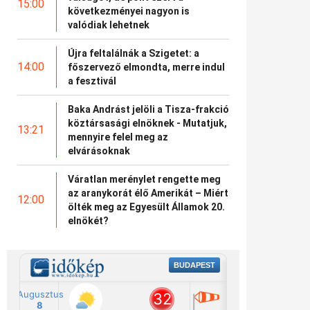
15:00
következményei nagyon is
valódiak lehetnek
Újra feltalálnák a Szigetet: a
14:00
főszervező elmondta, merre indul
a fesztivál
Baka Andrást jelöli a Tisza-frakció
köztársasági elnöknek - Mutatjuk,
13:21
mennyire felel meg az
elvárásoknak
Váratlan merénylet rengette meg
az aranykorát élő Amerikát – Miért
12:00
ölték meg az Egyesült Államok 20.
elnökét?