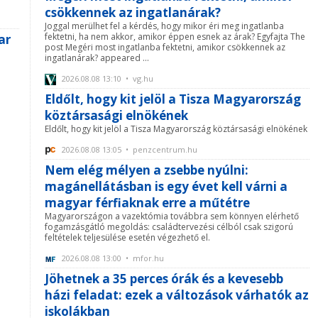
csökkennek az ingatlanárak?
Joggal merülhet fel a kérdés, hogy mikor éri meg ingatlanba
fektetni, ha nem akkor, amikor éppen esnek az árak? Egyfajta The
ar
post Megéri most ingatlanba fektetni, amikor csökkennek az
ingatlanárak? appeared ...
2026.08.08 13:10 • vg.hu
Eldőlt, hogy kit jelöl a Tisza Magyarország
köztársasági elnökének
Eldőlt, hogy kit jelöl a Tisza Magyarország köztársasági elnökének
2026.08.08 13:05 • penzcentrum.hu
Nem elég mélyen a zsebbe nyúlni:
magánellátásban is egy évet kell várni a
magyar férfiaknak erre a műtétre
Magyarországon a vazektómia továbbra sem könnyen elérhető
fogamzásgátló megoldás: családtervezési célból csak szigorú
feltételek teljesülése esetén végezhető el.
2026.08.08 13:00 • mfor.hu
Jöhetnek a 35 perces órák és a kevesebb
házi feladat: ezek a változások várhatók az
iskolákban