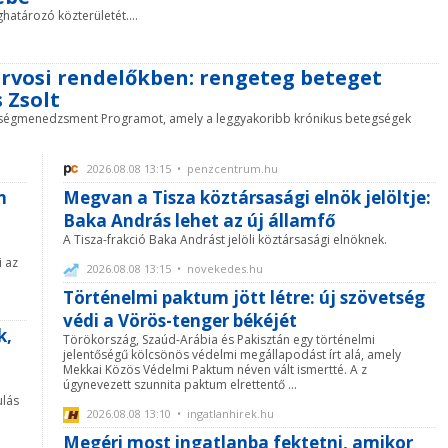
atározó közterületét....
orvosi rendelőkben: rengeteg beteget
 Zsolt
gségmenedzsment Programot, amely a leggyakoribb krónikus betegségek
2026.08.08 13:15 • penzcentrum.hu
n
Megvan a Tisza köztársasági elnök jelöltje:
a
Baka András lehet az új államfő
A Tisza-frakció Baka Andrást jelöli köztársasági elnöknek.
i az
2026.08.08 13:15 • novekedes.hu
Történelmi paktum jött létre: új szövetség
védi a Vörös-tenger békéjét
k,
Törökország, Szaúd-Arábia és Pakisztán egy történelmi
jelentőségű kölcsönös védelmi megállapodást írt alá, amely
Mekkai Közös Védelmi Paktum néven vált ismertté. A z
úgynevezett szunnita paktum elrettentő ...
ulás
2026.08.08 13:10 • ingatlanhirek.hu
Megéri most ingatlanba fektetni, amikor