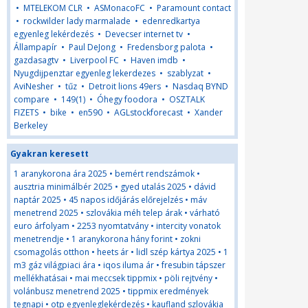
•
MTELEKOM CLR
•
ASMonacoFC
•
Paramount contact
•
rockwilder lady marmalade
•
edenredkartya
egyenleg lekérdezés
•
Devecser internet tv
•
Állampapír
•
Paul DeJong
•
Fredensborg palota
•
gazdasagtv
•
Liverpool FC
•
Haven imdb
•
Nyugdijpenztar egyenleg lekerdezes
•
szablyzat
•
AviNesher
•
tűz
•
Detroit lions 49ers
•
Nasdaq BYND
compare
•
149(1)
•
Óhegy foodora
•
OSZTALK
FIZETS
•
bike
•
en590
•
AGLstockforecast
•
Xander
Berkeley
Gyakran keresett
1 aranykorona ára 2025
•
bemért rendszámok
•
ausztria minimálbér 2025
•
gyed utalás 2025
•
dávid
naptár 2025
•
45 napos időjárás előrejelzés
•
máv
menetrend 2025
•
szlovákia méh telep árak
•
várható
euro árfolyam
•
2253 nyomtatvány
•
intercity vonatok
menetrendje
•
1 aranykorona hány forint
•
zokni
csomagolás otthon
•
heets ár
•
lidl szép kártya 2025
•
1
m3 gáz világpiaci ára
•
iqos iluma ár
•
fresubin tápszer
mellékhatásai
•
mai meccsek tippmix
•
pöli rejtvény
•
volánbusz menetrend 2025
•
tippmix eredmények
tegnapi
•
otp egyenleglekérdezés
•
kaufland szlovákia