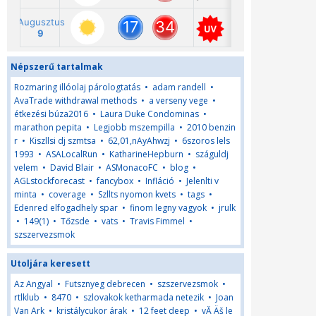
Népszerű tartalmak
Rozmaring illóolaj párologtatás
•
adam randell
•
AvaTrade withdrawal methods
•
a verseny vege
•
étkezési búza2016
•
Laura Duke Condominas
•
marathon pepita
•
Legjobb mszempilla
•
2010 benzin
r
•
Kiszllsi dj szmtsa
•
62,01,nAyAhwzj
•
6szoros lels
1993
•
ASALocalRun
•
KatharineHepburn
•
száguldj
velem
•
David Blair
•
ASMonacoFC
•
blog
•
AGLstockforecast
•
fancybox
•
Infláció
•
Jelenlti v
minta
•
coverage
•
Szllts nyomon kvets
•
tags
•
Edenred elfogadhely spar
•
finom legny vagyok
•
jrulk
•
149(1)
•
Tőzsde
•
vats
•
Travis Fimmel
•
szszervezsmok
Utoljára keresett
Az Angyal
•
Futsznyeg debrecen
•
szszervezsmok
•
rtlklub
•
8470
•
szlovakok ketharmada netezik
•
Joan
Van Ark
•
kristálycukor árak
•
12 feet deep
•
vĂ Äš le