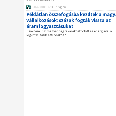
2026.08.08 17:30 • vg.hu
Példátlan összefogásba kezdtek a magy
vállalkozások: százak fogták vissza az
áramfogyasztásukat
Csaknem 350 magyar cég takarékoskodott az energiával a
legkritikusabb esti órákban.