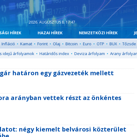
2026. AUGUSZTUS 8. 17:47
ÁGI HÍREK
HAZAI HÍREK
NEMZETKÖZI HÍREK
J
Infláció
•
Kamat
•
Forint
•
Olaj
•
Bitcoin
•
Euro
•
OTP
•
BUX
•
Tőzsde
s idejű árfolyamok
•
Határidős index
•
Deviza árfolyam
•
Arany árfolya
gár határon egy gázvezeték mellett
ra arányban vettek részt az önkéntes
latot: négy kiemelt belvárosi közterület
ébe