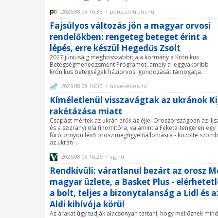
2026.08.08 16:35 • penzcentrum.hu
Fajsúlyos változás jön a magyar orvosi
rendelőkben: rengeteg beteget érint a
lépés, erre készül Hegedűs Zsolt
2027 júniusáig meghosszabbítja a kormány a Krónikus
Betegségmenedzsment Programot, amely a leggyakoribb
krónikus betegségek háziorvosi gondozását támogatja.
2026.08.08 16:35 • novekedes.hu
Kíméletlenül visszavágtak az ukránok Ki
rakétázása miatt
Csapást mértek az ukrán erők az éjjel Oroszországban az iljsz
és a szizranyi olajfinomítóra, valamint a Fekete-tengeren egy
fúrótornyon lévő orosz megfigyelőállomásra - közölte szom
az ukrán ...
2026.08.08 16:25 • vg.hu
Rendkívüli: váratlanul bezárt az orosz M
magyar üzlete, a Basket Plus - elérhetet
a bolt, teljes a bizonytalanság a Lidl és a
Aldi kihívója körül
Az árakat úgy tudják alacsonyan tartani, hogy mellőznek min