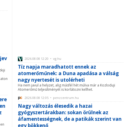
jev
2026.08.08 12:20 • vg.hu
Tíz napja maradhatott ennek az
kiji
atomerőműnek: a Duna apadása a válság
baton
nagy nyertesét is utolérheti
Ha nem javul a helyzet, alig másfél hét múlva már a Kozloduji
Atomerőmű teljesítményét is korlátozni kellhet.
2026.08.08 12:05 • penzcentrum.hu
ere
len
Nagy változás élesedik a hazai
z
gyógyszertárakban: sokan örülnek az
áfamentességnek, de a patikák szerint van
den
egy bökkenő