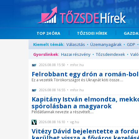
TOP 24 ÓRA
TŐZSDEI HÍREK
GAZDAS
Kiemelt témák:
Választás
•
Üzemanyagárak
•
GDP
•
Gyorslinkek:
Hazai részvény
•
Tőzsdeindexek
•
Való
2026.08.08 15:50 • mfor.hu
Felrobbant egy drón a román-bol
Ez a vezeték Törökországot és Ukrajnát köti össze....
2026.08.08 16:55 • mfor.hu
Kapitány István elmondta, mekko
spórolásban a magyarok
Példátlannak nevezte a részvételt....
2026.08.08 16:10 • vg.hu
Vitézy Dávid bejelentette a fordu
kerülhet vissza a főváros kezelés