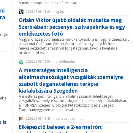
A mindennapos testnevelés marad.
rű
2026.08.08 13:00 • vg.hu
ta,
Orbán Viktor újabb oldalát mutatta meg
Szerbiában: pecsenye, szilvapálinka és egy
emlékezetes fotó
 liga
Magyarország volt miniszterelnöke továbbra is nagy feltűnést kelt
a szerbiai Gucában. Orbán Viktor ezúttal egy helyi férfival
fényképezkedett a fesztivál forgatagában, távol a hivatalos
protokolltól és ...
2026.08.08 13:00 • profitline.hu
A mesterséges intelligencia
alkalmazhatóságát vizsgálták személyre
szabott daganatellenes terápia
kialakítására Szegeden
A mesterséges intelligencia alkalmazásának lehetőségét
ámba.
vizsgálták személyre szabott daganatellenes terápia kialakítására
a HUN-REN Szegedi Biológiai Kutatóközpont és a Szegedi
Tudományegyetem munkatársai ...
2026.08.08 12:40 • penzcentrum.hu
 is
Elképesztő baleset a 2-es metrón: