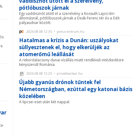
vaddisznót ütött el a szerelvény,
k.
pótlóbuszok járnak
Egy vaddisznót ütött el a szerelvény a Kossuth Lajos téri
állomásnál, pótlóbuszok járnak a Deák Ferenc tér és a Déli
pályaudvar között.
2026.08.08 12:35 • penzcentrum.hu
iós
Hatalmas a krízis a Dunán: uszályokat
re
süllyesztenek el, hogy elkerüljék az
atomerőmű leállását
A rekordalacsony dunai vízállás miatt rendkívüli intézkedésre
kényszerült Románia.
2026.08.08 12:25 • privatbankar.hu
Újabb gyanús drónok tűntek fel
Németországban, ezúttal egy katonai bázis
közelében
A lipcsei eset után két nappal.
yar
za-