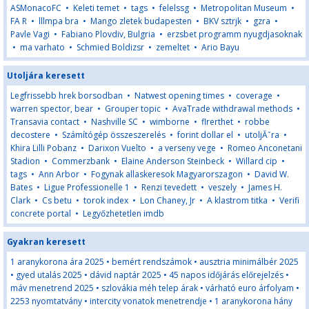
ASMonacoFC
•
Keleti temet
•
tags
•
felelssg
•
Metropolitan Museum
•
FA R
•
lllmpa bra
•
Mango zletek budapesten
•
BKV sztrjk
•
gzra
•
Pavle Vagi
•
Fabiano Plovdiv, Bulgria
•
erzsbet programm nyugdjasoknak
•
ma varhato
•
Schmied Boldizsr
•
zemeltet
•
Ario Bayu
Utoljára keresett
Legfrissebb hrek borsodban
•
Natwest opening times
•
coverage
•
warren spector, bear
•
Grouper topic
•
AvaTrade withdrawal methods
•
Transavia contact
•
Nashville SC
•
wimborne
•
flrerthet
•
robbe
decostere
•
Számítógép összeszerelés
•
forint dollar el
•
utoljĂˇra
•
Khira Lilli Pobanz
•
Darixon Vuelto
•
a verseny vege
•
Romeo Anconetani
Stadion
•
Commerzbank
•
Elaine Anderson Steinbeck
•
Willard cip
•
tags
•
Ann Arbor
•
Fogynak allaskeresok Magyarorszagon
•
David W.
Bates
•
Ligue Professionelle 1
•
Renzi tevedett
•
veszely
•
James H.
Clark
•
Cs betu
•
torok index
•
Lon Chaney, Jr
•
A klastrom titka
•
Verifi
concrete portal
•
Legyőzhetetlen imdb
Gyakran keresett
1 aranykorona ára 2025
•
bemért rendszámok
•
ausztria minimálbér 2025
•
gyed utalás 2025
•
dávid naptár 2025
•
45 napos időjárás előrejelzés
•
máv menetrend 2025
•
szlovákia méh telep árak
•
várható euro árfolyam
•
2253 nyomtatvány
•
intercity vonatok menetrendje
•
1 aranykorona hány