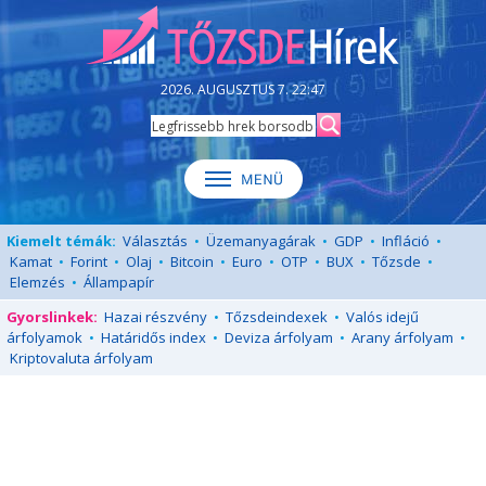
2026. AUGUSZTUS 7. 22:47
Kiemelt témák:
Választás
•
Üzemanyagárak
•
GDP
•
Infláció
•
Kamat
•
Forint
•
Olaj
•
Bitcoin
•
Euro
•
OTP
•
BUX
•
Tőzsde
•
Elemzés
•
Állampapír
Gyorslinkek:
Hazai részvény
•
Tőzsdeindexek
•
Valós idejű
árfolyamok
•
Határidős index
•
Deviza árfolyam
•
Arany árfolyam
•
Kriptovaluta árfolyam