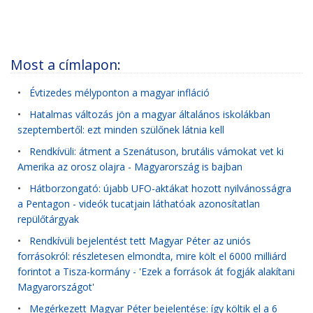
Most a címlapon:
•
Évtizedes mélyponton a magyar infláció
•
Hatalmas változás jön a magyar általános iskolákban
szeptembertől: ezt minden szülőnek látnia kell
•
Rendkívüli: átment a Szenátuson, brutális vámokat vet ki
Amerika az orosz olajra - Magyarország is bajban
•
Hátborzongató: újabb UFO-aktákat hozott nyilvánosságra
a Pentagon - videók tucatjain láthatóak azonosítatlan
repülőtárgyak
•
Rendkívüli bejelentést tett Magyar Péter az uniós
forrásokról: részletesen elmondta, mire költ el 6000 milliárd
forintot a Tisza-kormány - 'Ezek a források át fogják alakítani
Magyarországot'
•
Megérkezett Magyar Péter bejelentése: így költik el a 6