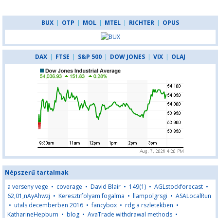
BUX
|
OTP
|
MOL
|
MTEL
|
RICHTER
|
OPUS
DAX
|
FTSE
|
S&P 500
|
DOW JONES
|
VIX
|
OLAJ
Népszerű tartalmak
a verseny vege
•
coverage
•
David Blair
•
149(1)
•
AGLstockforecast
•
62,01,nAyAhwzj
•
Keresztrfolyam fogalma
•
llampolgrsgi
•
ASALocalRun
•
utals decemberben 2016
•
fancybox
•
rdg a rszletekben
•
KatharineHepburn
•
blog
•
AvaTrade withdrawal methods
•