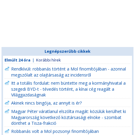
Legnépszerűbb cikkek
Elmúlt 24 óra
|
Korábbi hírek
Rendkívüli: robbanás történt a Mol finomítójában - azonnal
megszólalt az olajtársaság az incidensről
Itt a totális fordulat: nem büntette meg a kormányhivatal a
szegedi BYD-t - tévedés történt, a kínai cég reagált a
Világgazdaságnak
Akinek nincs bingója, az annyit is ér?
Magyar Péter váratlanul elszólta magát: közülük kerülhet ki
Magyarország következő köztársasági elnöke - szombat
dönthet a Tisza-frakció
Robbanás volt a Mol pozsonyi finomítójában