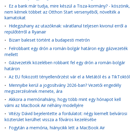
Ez a bank már tudja, mire készül a Tisza-kormány? - köszönik,
•
nem kérnek többet az Otthon Start versenyéből, növelték a
kamatokat
Hidegzuhany az utazóknak: váratlanul teljesen kivonul erről a
•
repülőtérről a Ryanair
Bizarr baleset történt a budapesti metrón
•
Felrobbant egy drón a román-bolgár határon egy gázvezeték
•
mellett
Gázvezeték közelében robbant fel egy drón a román-bolgár
•
határon
Az EU fokozott tényellenőrzést vár el a Metától és a TikToktól
•
Mennyibe kerül a jogosítvány 2026-ban? Vezetői engedély
•
megszerzésének menete, ára
Akkora a memóriahiány, hogy több mint egy hónapot kell
•
várni az MacBook Air néhány modelljére
Vitézy Dávid bejelentette a fordulatot: négy kiemelt belvárosi
•
közterület kerülhet vissza a főváros kezelésébe
Fogytán a memória, hiánycikk lett a MacBook Air
•