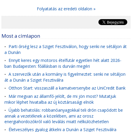
Folyatatás az eredeti oldalon »
Most a címlapon
Parti őrség lesz a Sziget Fesztiválon, hogy senki ne sétáljon át
•
a Dunán
Ennyit keres egy motoros ételfutár egyetlen hét alatt 2026-
•
ban Budapesten: főállásban is durván megéri
A szervezők után a kormány is figyelmeztet: senki ne sétáljon
•
át a Dunán a Sziget Fesztiválra
Otthon Start: visszaszáll a kamatversenybe az UniCredit Bank
•
Már megvan az államfő-jelölt, de mi jön most? Mutatjuk
•
mikor léphet hivatalba az új köztársasági elnök
Újabb behatolás: robbanóanyagokkal teli drón csapódott be
•
annak a vezetéknek a közelében, ami az orosz
energiahordozókról való leválás miatt nélkülözhetetlen
Életveszélyes gyalog átkelni a Dunán a Sziget Fesztiválra
•