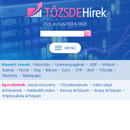
2026. AUGUSZTUS 8. 16:21
Kiemelt témák:
Választás
•
Üzemanyagárak
•
GDP
•
Infláció
•
Kamat
•
Forint
•
Olaj
•
Bitcoin
•
Euro
•
OTP
•
BUX
•
Tőzsde
•
Elemzés
•
Állampapír
Gyorslinkek:
Hazai részvény
•
Tőzsdeindexek
•
Valós idejű
árfolyamok
•
Határidős index
•
Deviza árfolyam
•
Arany árfolyam
•
Kriptovaluta árfolyam