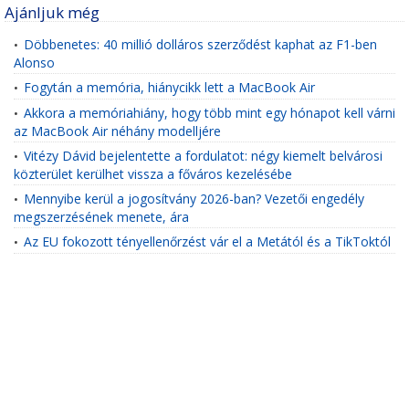
Ajánljuk még
Döbbenetes: 40 millió dolláros szerződést kaphat az F1-ben
•
Alonso
Fogytán a memória, hiánycikk lett a MacBook Air
•
Akkora a memóriahiány, hogy több mint egy hónapot kell várni
•
az MacBook Air néhány modelljére
Vitézy Dávid bejelentette a fordulatot: négy kiemelt belvárosi
•
közterület kerülhet vissza a főváros kezelésébe
Mennyibe kerül a jogosítvány 2026-ban? Vezetői engedély
•
megszerzésének menete, ára
Az EU fokozott tényellenőrzést vár el a Metától és a TikToktól
•