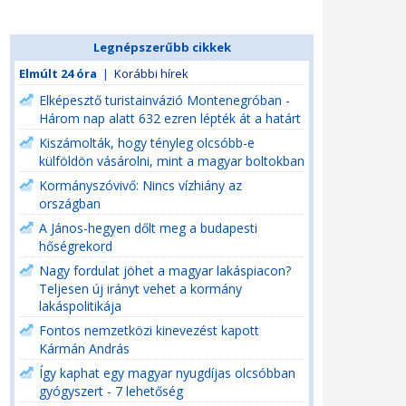
Legnépszerűbb cikkek
Elmúlt 24 óra
|
Korábbi hírek
Elképesztő turistainvázió Montenegróban -
Három nap alatt 632 ezren lépték át a határt
Kiszámolták, hogy tényleg olcsóbb-e
külföldön vásárolni, mint a magyar boltokban
Kormányszóvivő: Nincs vízhiány az
országban
A János-hegyen dőlt meg a budapesti
hőségrekord
Nagy fordulat jöhet a magyar lakáspiacon?
Teljesen új irányt vehet a kormány
lakáspolitikája
Fontos nemzetközi kinevezést kapott
Kármán András
Így kaphat egy magyar nyugdíjas olcsóbban
gyógyszert - 7 lehetőség