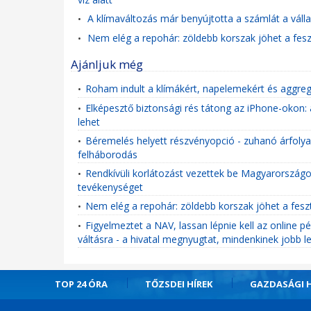
A klímaváltozás már benyújtotta a számlát a váll
•
Nem elég a repohár: zöldebb korszak jöhet a fesz
•
Ajánljuk még
Roham indult a klímákért, napelemekért és aggre
•
Elképesztő biztonsági rés tátong az iPhone-okon:
•
lehet
Béremelés helyett részvényopció - zuhanó árfolyam
•
felháborodás
Rendkívüli korlátozást vezettek be Magyarországon
•
tevékenységet
Nem elég a repohár: zöldebb korszak jöhet a fesz
•
Figyelmeztet a NAV, lassan lépnie kell az online p
•
váltásra - a hivatal megnyugtat, mindenkinek jobb l
TOP 24 ÓRA
TŐZSDEI HÍREK
GAZDASÁGI H