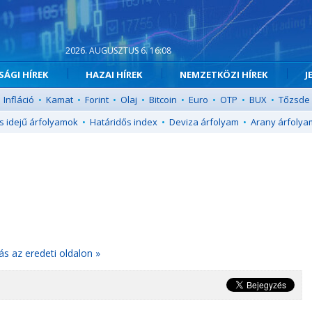
2026. AUGUSZTUS 6. 16:08
ÁGI HÍREK
HAZAI HÍREK
NEMZETKÖZI HÍREK
J
Infláció
•
Kamat
•
Forint
•
Olaj
•
Bitcoin
•
Euro
•
OTP
•
BUX
•
Tőzsde
s idejű árfolyamok
•
Határidős index
•
Deviza árfolyam
•
Arany árfolya
ás az eredeti oldalon »