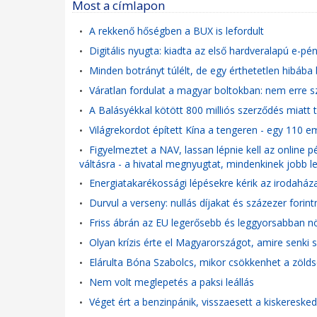
Most a címlapon
A rekkenő hőségben a BUX is lefordult
•
Digitális nyugta: kiadta az első hardveralapú e-p
•
Minden botrányt túlélt, de egy érthetetlen hibába
•
Váratlan fordulat a magyar boltokban: nem erre szá
•
A Balásyékkal kötött 800 milliós szerződés miatt t
•
Világrekordot épített Kína a tengeren - egy 110
•
Figyelmeztet a NAV, lassan lépnie kell az online p
•
váltásra - a hivatal megnyugtat, mindenkinek jobb l
Energiatakarékossági lépésekre kérik az irodaháza
•
Durvul a verseny: nullás díjakat és százezer forin
•
Friss ábrán az EU legerősebb és leggyorsabban nö
•
Olyan krízis érte el Magyarországot, amire senki 
•
Elárulta Bóna Szabolcs, mikor csökkenhet a zöld
•
Nem volt meglepetés a paksi leállás
•
Véget ért a benzinpánik, visszaesett a kiskereske
•