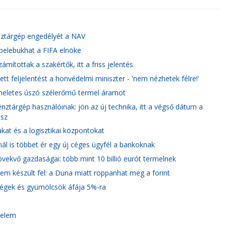
énztárgép engedélyét a NAV
 belebukhat a FIFA elnöke
mítottak a szakértők, itt a friss jelentés
ett feljelentést a honvédelmi miniszter - 'nem nézhetek félre!'
 emeletes úszó szélerőmű termel áramot
énztárgép használóinak: jön az új technika, itt a végső dátum a
esz
kat és a logisztikai központokat
tnál is többet ér egy új céges ügyfél a bankoknak
vekvő gazdaságai: több mint 10 billió eurót termelnek
sem készült fel: a Duna miatt roppanhat meg a forint
ségek és gyümölcsök áfája 5%-ra
delem