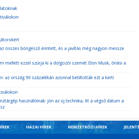
alatoknak
tiválokon
gátorokért
 az összes böngésző érintett, és a javítás még nagyon messze
 mellett ezzel szúrja ki a dolgozói szemét Elon Musk, óriási a
: az ország 90 százalékán azonnal betiltották ezt a kerti
tiválokon
énztárgép használóinak: jön az új technika, itt a végső dátum a
esz
ÍREK
HAZAI HÍREK
NEMZETKÖZI HÍREK
JELENT