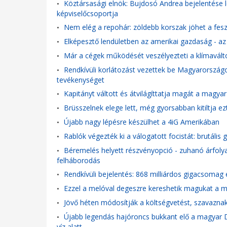
Köztársasági elnök: Bujdosó Andrea bejelentése l
•
képviselőcsoportja
Nem elég a repohár: zöldebb korszak jöhet a fesz
•
Elképesztő lendületben az amerikai gazdaság - az 
•
Már a cégek működését veszélyezteti a klímavált
•
Rendkívüli korlátozást vezettek be Magyarországon
•
tevékenységet
Kapitányt váltott és átvilágíttatja magát a magya
•
Brüsszelnek elege lett, még gyorsabban kitiltja ez
•
Újabb nagy lépésre készülhet a 4iG Amerikában
•
Rablók végezték ki a válogatott focistát: brutális 
•
Béremelés helyett részvényopció - zuhanó árfolya
•
felháborodás
Rendkívüli bejelentés: 868 milliárdos gigacsomag 
•
Ezzel a melóval degeszre kereshetik magukat a mag
•
Jövő héten módosítják a költségvetést, szavazna
•
Újabb legendás hajóroncs bukkant elő a magyar D
•
víz alatt