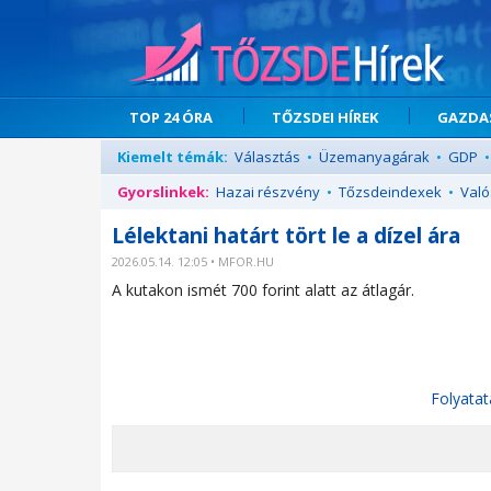
TOP 24 ÓRA
TŐZSDEI HÍREK
GAZDAS
Kiemelt témák:
Választás
•
Üzemanyagárak
•
GDP
•
Gyorslinkek:
Hazai részvény
•
Tőzsdeindexek
•
Való
Lélektani határt tört le a dízel ára
2026.05.14. 12:05 • MFOR.HU
A kutakon ismét 700 forint alatt az átlagár.
Folyatat