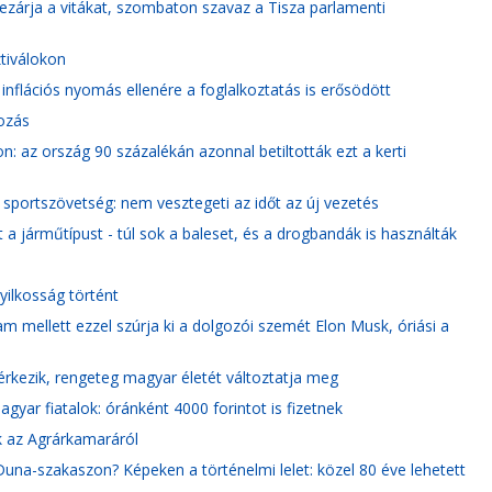
ezárja a vitákat, szombaton szavaz a Tisza parlamenti
tiválokon
inflációs nyomás ellenére a foglalkoztatás is erősödött
ozás
: az ország 90 százalékán azonnal betiltották ezt a kerti
r sportszövetség: nem vesztegeti az időt az új vezetés
t a járműtípust - túl sok a baleset, és a drogbandák is használták
gyilkosság történt
m mellett ezzel szúrja ki a dolgozói szemét Elon Musk, óriási a
érkezik, rengeteg magyar életét változtatja meg
yar fiatalok: óránként 4000 forintot is fizetnek
k az Agrárkamaráról
una-szakaszon? Képeken a történelmi lelet: közel 80 éve lehetett