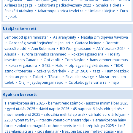
Airlines baggage
•
Cukorbeteg adkedvezmny 2022
•
Schalke Tickets
•
étkezési utalvány
•
takarmnykukorica tzsdei ra
•
Umlaut a kiejtse
•
Euro
•
jtkok
Utoljára keresett
Lemondott ipari miniszter
•
Az aranypinty
•
Natalja Dmitrijevna Vavilova
•
Gazdasági vasút "rejtvény"
•
Januari
•
Gattaca kĂśnyv
•
Bontott
vascső eladó
•
Ann Robinson
•
BD Wong husband
•
ANY osztalk 2024
•
Alauda
•
aurora cannabis cannimed
•
kokszvilágpiaci ára
•
Fidelity
Investments Canada
•
Obi zeolit
•
Tom Naylor
•
hans zimmer maximus
•
koksz vilgpiaci ra
•
8482
•
Halo
•
otp egyenleglekérdezés
•
TEOR
szmok fitoterpia
•
Székelyudvarhely
•
21.21.90.0
•
tags
•
Humoreszkek
•
shiran yeini
•
Takart
•
Tőzsde
•
Flrva ellts sszege
•
Mozart requiem
ttelek
•
Olaj
•
jaydayoungan repo
•
Csipkebogy felvsrlsi ra
•
hajo
Gyakran keresett
1 aranykorona ára 2025
•
bemért rendszámok
•
ausztria minimálbér 2025
•
gyed utalás 2025
•
dávid naptár 2025
•
45 napos időjárás előrejelzés
•
máv menetrend 2025
•
szlovákia méh telep árak
•
várható euro árfolyam
•
2253 nyomtatvány
•
intercity vonatok menetrendje
•
1 aranykorona hány
forint
•
zokni csomagolás otthon
•
heets ár
•
lidl szép kártya 2025
•
1 m3
gáz világpiaci ára
•
iqos iluma ár
•
fresubin tápszer mellékhatásai
•
mai