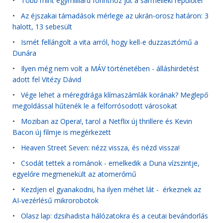
•
Több mint egymilliárd forinthoz jut a sármelléki repülőtér
•
Az éjszakai támadások mérlege az ukrán-orosz határon: 3
halott, 13 sebesült
•
Ismét fellángolt a vita arról, hogy kell-e duzzasztómű a
Dunára
•
Ilyen még nem volt a MÁV történetében - álláshirdetést
adott fel Vitézy Dávid
•
Vége lehet a méregdrága klímaszámlák korának? Meglepő
megoldással hűtenék le a felforrósodott városokat
•
Moziban az Opera!, tarol a Netflix új thrillere és Kevin
Bacon új filmje is megérkezett
•
Heaven Street Seven: nézz vissza, és nézd vissza!
•
Csodát tettek a románok - emelkedik a Duna vízszintje,
egyelőre megmenekült az atomerőmű
•
Kezdjen el gyanakodni, ha ilyen méhet lát - érkeznek az
AI-vezérlésű mikrorobotok
•
Olasz lap: dzsihadista hálózatokra és a ceutai bevándorlás