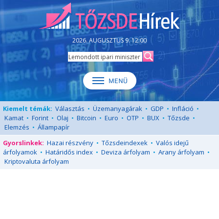
2026. AUGUSZTUS 9. 12:00
Kiemelt témák:
Választás
•
Üzemanyagárak
•
GDP
•
Infláció
•
Kamat
•
Forint
•
Olaj
•
Bitcoin
•
Euro
•
OTP
•
BUX
•
Tőzsde
•
Elemzés
•
Állampapír
Gyorslinkek:
Hazai részvény
•
Tőzsdeindexek
•
Valós idejű
árfolyamok
•
Határidős index
•
Deviza árfolyam
•
Arany árfolyam
•
Kriptovaluta árfolyam