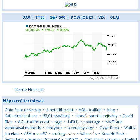
DAX
|
FTSE
|
S&P 500
|
DOW JONES
|
VIX
|
OLAJ
Tőzsde-Hírek.net
Népszerű tartalmak
Ohio State university
•
A hetedik pecst
•
ASALocalRun
•
blog
•
KatharineHepburn
•
62,01,nAyAhwzj
•
Horvát sportjel rejtvény
•
David
Blair
•
AGLstockforecast
•
tags
•
149(1)
•
coverage
•
AvaTrade
withdrawal methods
•
fancybox
•
a verseny vege
•
Csszr Br va
•
Wallisi
juh elad
•
ASMonacoFC
•
mzfogyaszts
•
Választás
•
Knuckle Puck
•
megvdenk
•
Monroe (Georgia)
•
20NY01
•
Chpt stock
•
Kamat
•
United