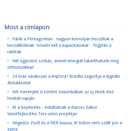
Most a címlapon:
•
Pánik a Pentagonban - nagyon komolyan beszóltak a
beszállítóknak: 'növelni kell a kapacitásokat' - fogytán a
rakéták
•
Hét egyszerű szokás, amivel energiát takaríthatunk meg
otthonunkban
•
24 órás várakozás a kriptóra? Brazília szigorítja a digitális
átutalásokat
•
Két merénylet is történt Kolumbiában az új elnök első
hivatali napján
•
Itt a bejelentés - Indulhatnak a Baross Gábor
Vasútfejlesztési Terv uniós projektjei
•
Hegedűs Zsolt és a NER luxusa, itt biztos nem szállt por a
zsírra