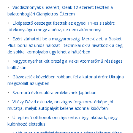
•
Vaddisznónyak 6 ezerért, steak 12 ezerért: teszten a
balatonboglári Gianpietros Étterem
•
Elképesztő összeget fizettek az egyedi F1-es sisakért:
jótékonyságra megy a pénz, de nem akármennyi
•
Ezért zárhatott be a magyarországi Mere-üzlet, a Basket
Plus: borul az uniós hálózat - technikai okra hivatkozik a cég,
de sokkal komolyabb ügy lehet a háttérben
•
Nagyot nyerhet két ország a Paksi Atomerőmű részleges
leállításán
•
Gázvezeték közelében robbant fel a katonai drón: Ukrajna
megszólalt az ügyben
•
Szomorú évfordulóra emlékeznek Japánban
•
Vitézy Dávid exkluzív, országos forgalom-térképe jól
mutatja, melyik autópályát kellene azonnal kibővíteni
•
Új építésű otthonok országszerte: négy lakópark, négy
különböző életstílus