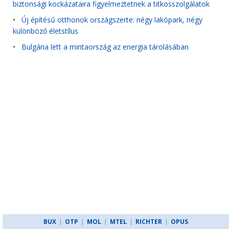
biztonsági kockázataira figyelmeztetnek a titkosszolgálatok
•
Új építésű otthonok országszerte: négy lakópark, négy
különböző életstílus
•
Bulgária lett a mintaország az energia tárolásában
BUX
|
OTP
|
MOL
|
MTEL
|
RICHTER
|
OPUS