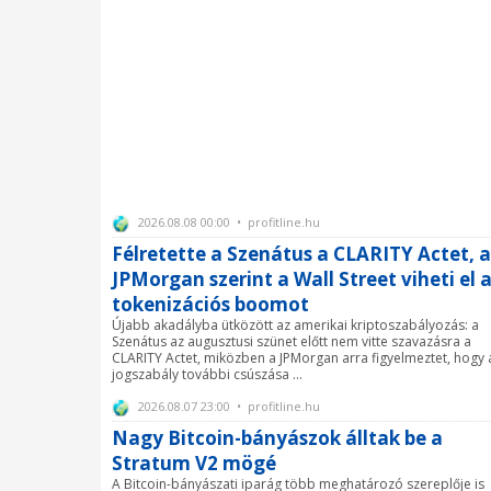
2026.08.08 00:00 • profitline.hu
Félretette a Szenátus a CLARITY Actet, a
JPMorgan szerint a Wall Street viheti el 
tokenizációs boomot
Újabb akadályba ütközött az amerikai kriptoszabályozás: a
Szenátus az augusztusi szünet előtt nem vitte szavazásra a
CLARITY Actet, miközben a JPMorgan arra figyelmeztet, hogy 
jogszabály további csúszása ...
2026.08.07 23:00 • profitline.hu
Nagy Bitcoin-bányászok álltak be a
Stratum V2 mögé
A Bitcoin-bányászati iparág több meghatározó szereplője is