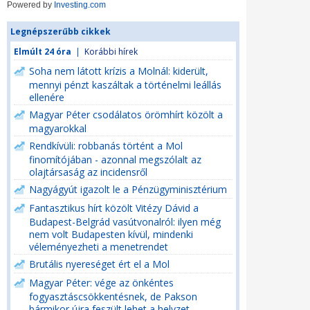
Powered by
Investing.com
Legnépszerűbb cikkek
Elmúlt 24 óra
|
Korábbi hírek
Soha nem látott krízis a Molnál: kiderült,
mennyi pénzt kaszáltak a történelmi leállás
ellenére
Magyar Péter csodálatos örömhírt közölt a
magyarokkal
Rendkívüli: robbanás történt a Mol
finomítójában - azonnal megszólalt az
olajtársaság az incidensről
Nagyágyút igazolt le a Pénzügyminisztérium
Fantasztikus hírt közölt Vitézy Dávid a
Budapest-Belgrád vasútvonalról: ilyen még
nem volt Budapesten kívül, mindenki
véleményezheti a menetrendet
Brutális nyereséget ért el a Mol
Magyar Péter: vége az önkéntes
fogyasztáscsökkentésnek, de Pakson
bármikor újra feszült lehet a helyzet