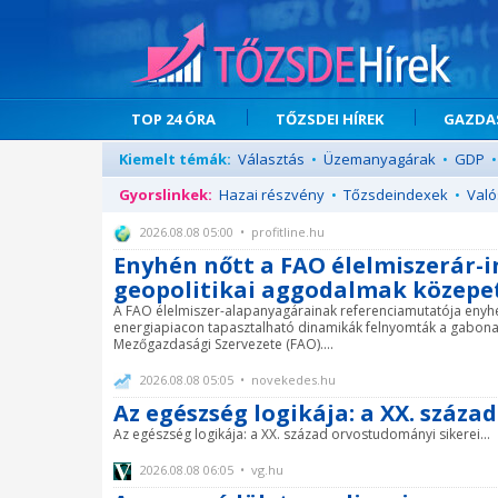
TOP 24 ÓRA
TŐZSDEI HÍREK
GAZDAS
Kiemelt témák:
Választás
•
Üzemanyagárak
•
GDP
•
Gyorslinkek:
Hazai részvény
•
Tőzsdeindexek
•
Való
2026.08.08 05:00 • profitline.hu
Enyhén nőtt a FAO élelmiszerár-in
geopolitikai aggodalmak közepe
A FAO élelmiszer-alapanyagárainak referenciamutatója enyhé
energiapiacon tapasztalható dinamikák felnyomták a gabonafél
Mezőgazdasági Szervezete (FAO)....
2026.08.08 05:05 • novekedes.hu
Az egészség logikája: a XX. száza
Az egészség logikája: a XX. század orvostudományi sikerei...
2026.08.08 06:05 • vg.hu