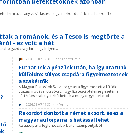
 a forintban befektetőknek azonban
ett elérni az arany vásárlásával, ugyanakkor dollárban a haszon 17
ottak a románok, és a Tesco is megtörte a
ól - ez volt a hét
tosabb gazdasági hírei egy helyen....
2026.08.07 19:30 • penzcentrum.hu
Futhatunk a pénzünk után, ha így utazunk
külföldre: súlyos csapdára figyelmeztetnek
a szakértők
A Magyar Biztosítók Szövetsége arra figyelmezteti a külföldi
utazási irodával utazókat, hogy fizetésképtelenség esetén a
kártérítés szabályai eltérhetnek a magyar gyakorlattól
n?
2026.08.07 19:30 • mfor.hu
Rekordot döntött a német export, és ez a
magyar autóiparra is hatással lehet
utó
Az autóipar a legfontosabb kivitel szempontjából
ok