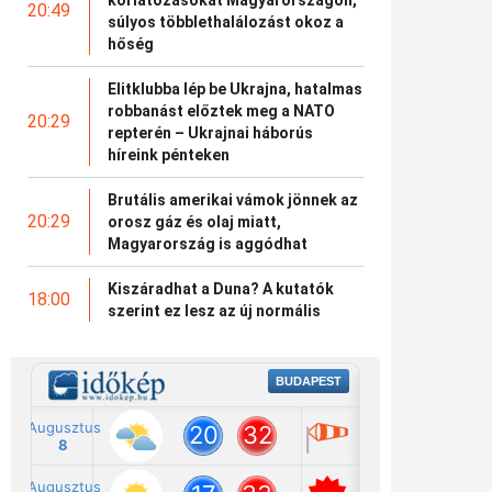
20:49
súlyos többlethalálozást okoz a
hőség
Elitklubba lép be Ukrajna, hatalmas
robbanást előztek meg a NATO
20:29
repterén – Ukrajnai háborús
híreink pénteken
Brutális amerikai vámok jönnek az
20:29
orosz gáz és olaj miatt,
Magyarország is aggódhat
Kiszáradhat a Duna? A kutatók
18:00
szerint ez lesz az új normális