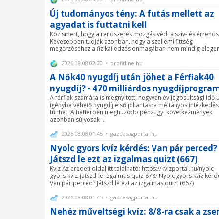
Új tudományos tény: A futás mellett az
agyadat is futtatni kell
Közismert, hogy a rendszeres mozgás védi a szív- és érrends
Kevesebben tudják azonban, hogy a szellemi fittség
megőrzéséhez a fizikai edzés önmagában nem mindig elegen
2026.08.08 02:00 • profitline.hu
A Nők40 nyugdíj után jöhet a Férfiak40
nyugdíj? - 470 milliárdos nyugdíjprogra
A férfiak számára is megnyitott, negyven év jogosultsági idő 
igénybe vehető nyugdíj első pillantásra méltányos intézkedé
tűnhet. A háttérben meghúzódó pénzügyi következmények
azonban súlyosak ...
2026.08.08 01:45 • gazdasagportal.hu
Nyolc gyors kvíz kérdés: Van pár perced?
Játszd le ezt az izgalmas quizt (667)
Kvíz Az eredeti oldal itt található: https://kvizportal.hu/nyolc-
gyors-kviz-jatszd-le-izgalmas-quiz-878/ Nyolc gyors kvíz kérd
Van pár perced? Játszd le ezt az izgalmas quizt (667)
2026.08.08 01:45 • gazdasagportal.hu
Nehéz műveltségi kvíz: 8/8-ra csak a zse