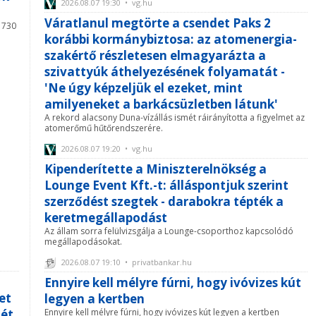
2026.08.07 19:30 • vg.hu
Váratlanul megtörte a csendet Paks 2
 730
korábbi kormánybiztosa: az atomenergia-
szakértő részletesen elmagyarázta a
szivattyúk áthelyezésének folyamatát -
'Ne úgy képzeljük el ezeket, mint
amilyeneket a barkácsüzletben látunk'
A rekord alacsony Duna-vízállás ismét ráirányította a figyelmet az
atomerőmű hűtőrendszerére.
2026.08.07 19:20 • vg.hu
Kipenderítette a Miniszterelnökség a
Lounge Event Kft.-t: álláspontjuk szerint
szerződést szegtek - darabokra tépték a
keretmegállapodást
Az állam sorra felülvizsgálja a Lounge-csoporthoz kapcsolódó
megállapodásokat.
2026.08.07 19:10 • privatbankar.hu
Ennyire kell mélyre fúrni, hogy ivóvizes kút
et
legyen a kertben
hét
Ennyire kell mélyre fúrni, hogy ivóvizes kút legyen a kertben