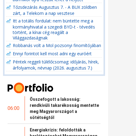
Tőzsdezárás Augusztus 7. - A BUX zöldben
zárt, a Telekom a nap vesztese
Itt a totális fordulat: nem büntette meg a
kormányhivatal a szegedi BYD-t - tévedés
történt, a kínai cég reagált a
Világgazdaságnak
Robbanás volt a Mol pozsonyi finomítójában
Ennyi forintot kell most adni egy euróért
Péntek reggeli túlélőcsomag: időjárás, hírek,
árfolyamok, névnap (2026. augusztus 7.)
Összefogott a lakosság:
rendkívüli takarékosság mentette
06:00
meg Magyarországot a
sötétségtől
Energiakrízis: feloldották a
korlátozásokat Magyarországon,