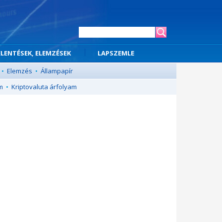
ELENTÉSEK, ELEMZÉSEK
LAPSZEMLE
•
Elemzés
•
Állampapír
m
•
Kriptovaluta árfolyam