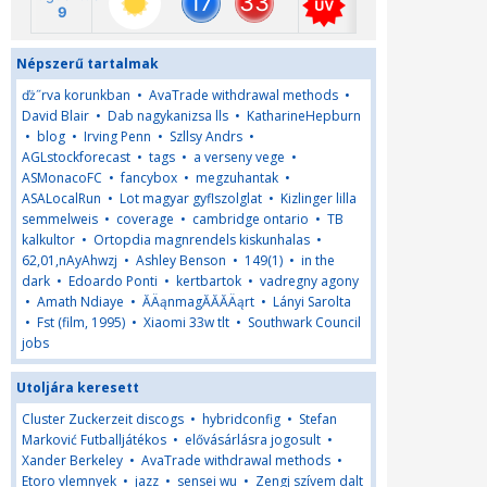
Népszerű tartalmak
ďż˝rva korunkban
•
AvaTrade withdrawal methods
•
David Blair
•
Dab nagykanizsa lls
•
KatharineHepburn
•
blog
•
Irving Penn
•
Szllsy Andrs
•
AGLstockforecast
•
tags
•
a verseny vege
•
ASMonacoFC
•
fancybox
•
megzuhantak
•
ASALocalRun
•
Lot magyar gyflszolglat
•
Kizlinger lilla
semmelweis
•
coverage
•
cambridge ontario
•
TB
kalkultor
•
Ortopdia magnrendels kiskunhalas
•
62,01,nAyAhwzj
•
Ashley Benson
•
149(1)
•
in the
dark
•
Edoardo Ponti
•
kertbartok
•
vadregny agony
•
Amath Ndiaye
•
ĂÄąnmagĂĂĂÄąrt
•
Lányi Sarolta
•
Fst (film, 1995)
•
Xiaomi 33w tlt
•
Southwark Council
jobs
Utoljára keresett
Cluster Zuckerzeit discogs
•
hybridconfig
•
Stefan
Marković Futballjátékos
•
elővásárlásra jogosult
•
Xander Berkeley
•
AvaTrade withdrawal methods
•
Etoro vlemnyek
•
jazz
•
sensei wu
•
Zengj szívem dalt