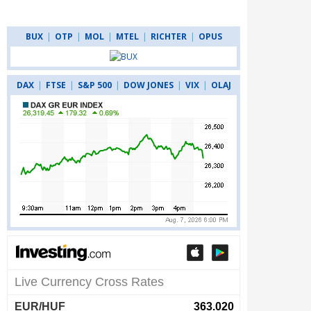
BUX
|
OTP
|
MOL
|
MTEL
|
RICHTER
|
OPUS
DAX
|
FTSE
|
S&P 500
|
DOW JONES
|
VIX
|
OLAJ