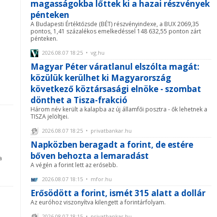
magasságokba lőttek ki a hazai részvények
pénteken
A Budapesti Értéktőzsde (BÉT) részvényindexe, a BUX 2069,35
pontos, 1,41 százalékos emelkedéssel 148 632,55 ponton zárt
pénteken.
2026.08.07 18:25 • vg.hu
Magyar Péter váratlanul elszólta magát:
közülük kerülhet ki Magyarország
következő köztársasági elnöke - szombat
dönthet a Tisza-frakció
Három név került a kalapba az új államfői posztra - ők lehetnek a
TISZA jelöltjei.
a
2026.08.07 18:25 • privatbankar.hu
Napközben beragadt a forint, de estére
bőven behozta a lemaradást
a
A végén a forint lett az erősebb.
2026.08.07 18:15 • mfor.hu
Erősödött a forint, ismét 315 alatt a dollár
Az euróhoz viszonyítva kilengett a forintárfolyam.
2026.08.07 18:15 • privatbankar.hu