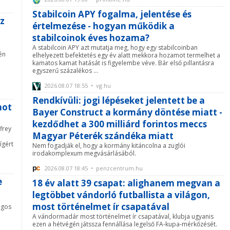
Stabilcoin APY fogalma, jelentése és
az
értelmezése - hogyan működik a
stabilcoinok éves hozama?
A stabilcoin APY azt mutatja meg, hogy egy stabilcoinban
én
elhelyezett befektetés egy év alatt mekkora hozamot termelhet a
kamatos kamat hatását is figyelembe véve. Bár első pillantásra
egyszerű százalékos ...
2026.08.07 18:55 • vg.hu
Rendkívüli: jogi lépéseket jelentett be a
not
Bayer Construct a kormány döntése miatt -
kezdődhet a 300 milliárd forintos meccs
frey
Magyar Péterék szándéka miatt
ígért
Nem fogadják el, hogy a kormány kitáncolna a zuglói
irodakomplexum megvásárlásából.
2026.08.07 18:45 • penzcentrum.hu
e
18 év alatt 39 csapat: alighanem megvan a
legtöbbet vándorló futballista a világon,
most történelmet ír csapatával
ágos
A vándormadár most történelmet ír csapatával, klubja ugyanis
ezen a hétvégén játssza fennállása legelső FA-kupa-mérkőzését.