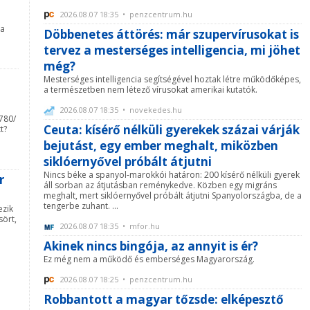
2026.08.07 18:35 • penzcentrum.hu
 a
Döbbenetes áttörés: már szupervírusokat is
tervez a mesterséges intelligencia, mi jöhet
még?
Mesterséges intelligencia segítségével hoztak létre működőképes,
a természetben nem létező vírusokat amerikai kutatók.
2026.08.07 18:35 • novekedes.hu
780/
Ceuta: kísérő nélküli gyerekek százai várják
t?
bejutást, egy ember meghalt, miközben
siklóernyővel próbált átjutni
Nincs béke a spanyol-marokkói határon: 200 kísérő nélküli gyerek
r
áll sorban az átjutásban reménykedve. Közben egy migráns
meghalt, mert siklóernyővel próbált átjutni Spanyolországba, de a
tengerbe zuhant. ...
ezik
sört,
2026.08.07 18:35 • mfor.hu
Akinek nincs bingója, az annyit is ér?
Ez még nem a működő és emberséges Magyarország.
2026.08.07 18:25 • penzcentrum.hu
Robbantott a magyar tőzsde: elképesztő