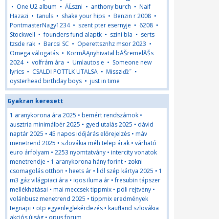
•
One U2 album
•
ÄĹszni
•
anthony burch
•
Naif
Hazazi
•
tanuls
•
shake your hips
•
Benzin r 2008
•
PontmasterNagy1234
•
szent pter esernyje
•
6208
•
Stockwell
•
founders fund alaptk
•
szini bla
•
serts
tzsde rak
•
Barcsi SC
•
Operettsznhz msor 2023
•
Omega válogatás
•
KormĂĄnyhivatal bĂŠremelĂŠs
2024
•
volfrám ára
•
Umlautos e
•
Someone new
lyrics
•
CSALDI POTTLK UTALSA
•
Missziďż˝
•
oysterhead birthday boys
•
just in time
Gyakran keresett
1 aranykorona ára 2025
•
bemért rendszámok
•
ausztria minimálbér 2025
•
gyed utalás 2025
•
dávid
naptár 2025
•
45 napos időjárás előrejelzés
•
máv
menetrend 2025
•
szlovákia méh telep árak
•
várható
euro árfolyam
•
2253 nyomtatvány
•
intercity vonatok
menetrendje
•
1 aranykorona hány forint
•
zokni
csomagolás otthon
•
heets ár
•
lidl szép kártya 2025
•
1
m3 gáz világpiaci ára
•
iqos iluma ár
•
fresubin tápszer
mellékhatásai
•
mai meccsek tippmix
•
pöli rejtvény
•
volánbusz menetrend 2025
•
tippmix eredmények
tegnapi
•
otp egyenleglekérdezés
•
kaufland szlovákia
akciós újság
•
opus forum