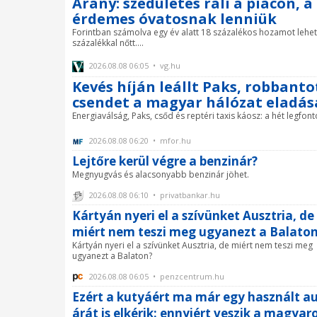
Arany: szédületes rali a piacon,
érdemes óvatosnak lenniük
Forintban számolva egy év alatt 18 százalékos hozamot lehet
százalékkal nőtt....
2026.08.08 06:05 • vg.hu
Kevés híján leállt Paks, robbant
csendet a magyar hálózat eladásár
Energiaválság, Paks, csőd és reptéri taxis káosz: a hét legfon
2026.08.08 06:20 • mfor.hu
Lejtőre kerül végre a benzinár?
Megnyugvás és alacsonyabb benzinár jöhet.
2026.08.08 06:10 • privatbankar.hu
Kártyán nyeri el a szívünket Ausztria, de
miért nem teszi meg ugyanezt a Balato
Kártyán nyeri el a szívünket Ausztria, de miért nem teszi meg
ugyanezt a Balaton?
2026.08.08 06:05 • penzcentrum.hu
Ezért a kutyáért ma már egy használt a
árát is elkérik: ennyiért veszik a magyar