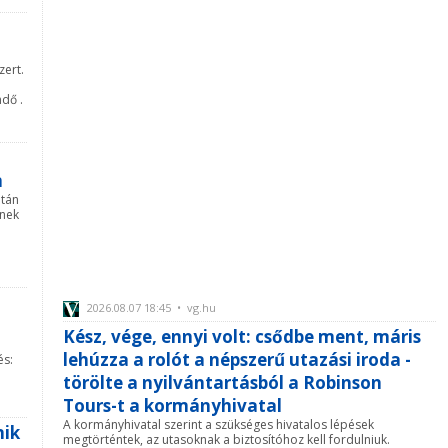
zert.
dő .
m
után
snek
2026.08.07 18:45 • vg.hu
Kész, vége, ennyi volt: csődbe ment, máris
lehúzza a rolót a népszerű utazási iroda -
és:
törölte a nyilvántartásból a Robinson
Tours-t a kormányhivatal
A kormányhivatal szerint a szükséges hivatalos lépések
nik
megtörténtek, az utasoknak a biztosítóhoz kell fordulniuk.