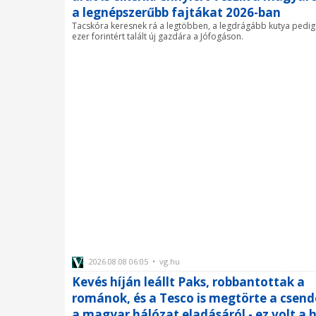
a legnépszerűbb fajtákat 2026-ban
Tacskóra keresnek rá a legtöbben, a legdrágább kutya pedig
ezer forintért talált új gazdára a Jófogáson.
2026.08.08 06:05 • vg.hu
Kevés híján leállt Paks, robbantottak a
románok, és a Tesco is megtörte a csend
a magyar hálózat eladásáról - ez volt a 