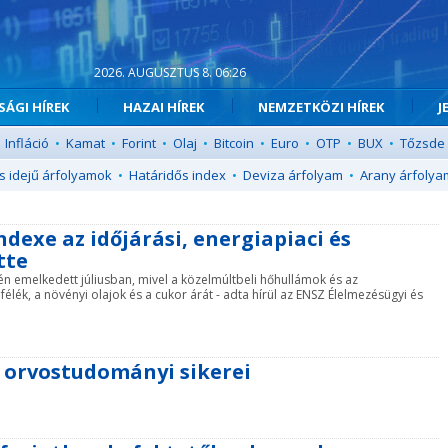
2026. AUGUSZTUS 8. 06:26
ÁGI HÍREK
HAZAI HÍREK
NEMZETKÖZI HÍREK
J
Infláció
•
Kamat
•
Forint
•
Olaj
•
Bitcoin
•
Euro
•
OTP
•
BUX
•
Tőzsde
s idejű árfolyamok
•
Határidős index
•
Deviza árfolyam
•
Arany árfolya
dexe az időjárási, energiapiaci és
tte
n emelkedett júliusban, mivel a közelmúltbeli hőhullámok és az
ék, a növényi olajok és a cukor árát - adta hírül az ENSZ Élelmezésügyi és
d orvostudományi sikerei