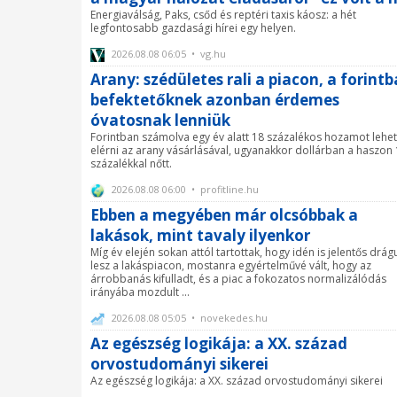
Energiaválság, Paks, csőd és reptéri taxis káosz: a hét
legfontosabb gazdasági hírei egy helyen.
2026.08.08 06:05 • vg.hu
Arany: szédületes rali a piacon, a forint
befektetőknek azonban érdemes
óvatosnak lenniük
Forintban számolva egy év alatt 18 százalékos hozamot lehet
elérni az arany vásárlásával, ugyanakkor dollárban a haszon
százalékkal nőtt.
2026.08.08 06:00 • profitline.hu
Ebben a megyében már olcsóbbak a
lakások, mint tavaly ilyenkor
Míg év elején sokan attól tartottak, hogy idén is jelentős drág
lesz a lakáspiacon, mostanra egyértelművé vált, hogy az
árrobbanás kifulladt, és a piac a fokozatos normalizálódás
irányába mozdult ...
2026.08.08 05:05 • novekedes.hu
Az egészség logikája: a XX. század
orvostudományi sikerei
Az egészség logikája: a XX. század orvostudományi sikerei