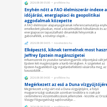
2026.08.08 05:00 • profitline.hu
Enyhén nőtt a FAO élelmiszerár-indexe 
időjárási, energiapiaci és geopolitikai
aggodalmak közepette
A FAO élelmiszer-alapanyagárainak referenciamutatója enyh
emelkedett júliusban, mivel a közelmúltbeli hőhullámok és az
energiapiacon tapasztalható dinamikák felnyomták a
gabonafélék, a növényi olajok ...
2026.08.08 04:05 • novekedes.hu
Elképesztő, kiknek termelnek most hasz
Jeffrey Epstein magánszigetei
Influenszerek és youtube-tartalomgyártók célpontjává vált Jef
Epstein két magánszigete a karib-térségben. A szigeteket az
Epstein-hagyatékból egy ingatlanbefektető vásárolta meg, az 
luxusüdülők ...
2026.08.08 04:00 • profitline.hu
Megérkezett az eső a Duna vízgyűjtőjér
Megérkezett a rég várt eső a Duna vízgyűjtőjére, a folyó
magyarországi szakaszán azonban továbbra is csak pár
centiméteres vízszintváltozások jellemzőek - közölte az Orsz
Vízügyi Főigazgatóság sajtóosztálya ...
2026.08.08 03:00 • profitline.hu