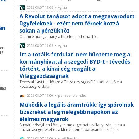
2026.08.07 19:05 • vg.hu
A Revolut tanácsot adott a megzavarodott
ügyfeleknek - ezért nem férnek hozzá
ban
sokan a pénzükhöz
Örömre hidegzuhany a hirtelen nőtt óriástól.
2026.08.07 19:05 • vg.hu
ett
 17
Itt a totális fordulat: nem büntette meg a
kormányhivatal a szegedi BYD-t - tévedés
történt, a kínai cég reagált a
Világgazdaságnak
Téves állítást tett közzé a Tisza országgyűlési képviselője a
közösségi oldalán.
ulás
2026.08.07 19:00 • penzcentrum.hu
Működik a legális áramtrükk: így spórolnak
tízezreket a legmelegebb napokon az
élelmes magyarok
A nyári hőségben könnyen megugorhat a villanyszámla, ha a
háztartási gépeket és a klímát nem tudatosan használjuk.
2026.08.07 19:00 • profitline.hu