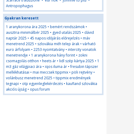
Scarface traduzione
•
eur nok
•
johnnie to ptu
•
Antropophagus
Gyakran keresett
1 aranykorona ára 2025
•
bemért rendszámok
•
ausztria minimálbér 2025
•
gyed utalás 2025
•
dávid
naptár 2025
•
45 napos időjárás előrejelzés
•
máv
menetrend 2025
•
szlovákia méh telep árak
•
várható
euro árfolyam
•
2253 nyomtatvány
•
intercity vonatok
menetrendje
•
1 aranykorona hány forint
•
zokni
csomagolás otthon
•
heets ár
•
lidl szép kártya 2025
•
1
m3 gáz világpiaci ára
•
iqos iluma ár
•
fresubin tápszer
mellékhatásai
•
mai meccsek tippmix
•
pöli rejtvény
•
volánbusz menetrend 2025
•
tippmix eredmények
tegnapi
•
otp egyenleglekérdezés
•
kaufland szlovákia
akciós újság
•
opus forum