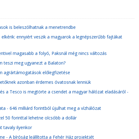
tasok is beleszólhatnak a menetrendbe
 elkérik: ennyiért veszik a magyarok a legnépszerűbb fajtákat
centivel magasabb a folyó, Paksnál még nincs változás
nem teszi meg ugyanezt a Balaton?
n agrártámogatások előlegfizetése
fektetőknek azonban érdemes óvatosnak lenniük
 és a Tesco is megtörte a csendet a magyar hálózat eladásáról -
a - 646 milliárd forintból újulhat meg a vízhálózat
 50 forinttal lehetne olcsóbb a dollár
 tavaly ilyenkor
e - A bíróság leállította a Fehér Ház projektjét