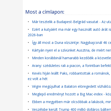
Most a címlapon:
•
Már tesztelik a Budapest-Belgrád vasutat - Az u
•
Ezért a kutyáért ma már egy használt autó árát is
2026-ban
•
Így áll most a Duna vízszintje: Nagybajcsnál 46 
•
Kártyán nyeri el a szívünket Ausztria, de miért 
•
Minden korábbinál hamarabb kezdődik a közvetle
•
Arany: szédületes rali a piacon, a forintban be
•
Kevés híján leállt Paks, robbantottak a románok,
ez volt a hét
•
Végre megújulhat a Balaton elöregedett vízhálózat
•
Meglepő eredményt hozott a Big Mac-index - közel
•
Ebben a megyében már olcsóbbak a lakások, mint
•
Veszélybe került Trump 400 millió dolláros bálterm