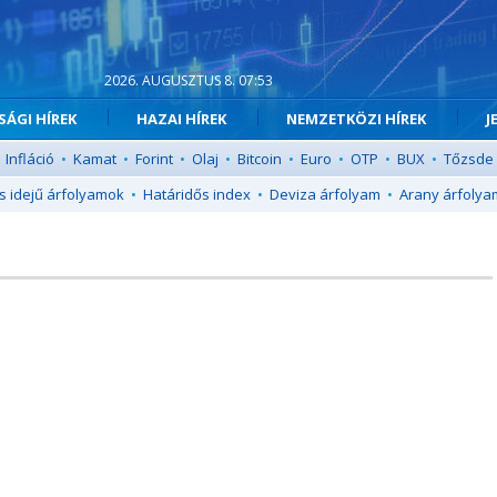
2026. AUGUSZTUS 8. 07:53
ÁGI HÍREK
HAZAI HÍREK
NEMZETKÖZI HÍREK
J
Infláció
•
Kamat
•
Forint
•
Olaj
•
Bitcoin
•
Euro
•
OTP
•
BUX
•
Tőzsde
s idejű árfolyamok
•
Határidős index
•
Deviza árfolyam
•
Arany árfolya