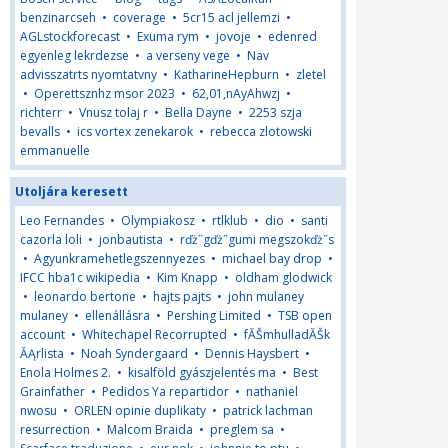
benzinarcseh
•
coverage
•
5cr15 acl jellemzi
•
AGLstockforecast
•
Exuma rym
•
jovoje
•
edenred
egyenleg lekrdezse
•
a verseny vege
•
Nav
advisszatrts nyomtatvny
•
KatharineHepburn
•
zletel
•
Operettsznhz msor 2023
•
62,01,nAyAhwzj
•
richterr
•
Vnusz tolaj r
•
Bella Dayne
•
2253 szja
bevalls
•
ics vortex zenekarok
•
rebecca zlotowski
emmanuelle
Utoljára keresett
Leo Fernandes
•
Olympiakosz
•
rtlklub
•
dio
•
santi
cazorla loli
•
jonbautista
•
rďż˝gďż˝gumi megszokďż˝s
•
Agyunkramehetlegszennyezes
•
michael bay drop
•
IFCC hba1c wikipedia
•
Kim Knapp
•
oldham glodwick
•
leonardo bertone
•
hajts pajts
•
john mulaney
mulaney
•
ellenállásra
•
Pershing Limited
•
TSB open
account
•
Whitechapel Recorrupted
•
fĂŠmhulladĂŠk
ĂĄrlista
•
Noah Syndergaard
•
Dennis Haysbert
•
Enola Holmes 2.
•
kisalföld gyászjelentés ma
•
Best
Grainfather
•
Pedidos Ya repartidor
•
nathaniel
nwosu
•
ORLEN opinie duplikaty
•
patrick lachman
resurrection
•
Malcom Braida
•
preglem sa
•