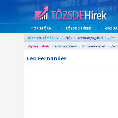
TOP 24 ÓRA
TŐZSDEI HÍREK
GAZDAS
Kiemelt témák:
Választás
•
Üzemanyagárak
•
GDP
•
Gyorslinkek:
Hazai részvény
•
Tőzsdeindexek
•
Való
Leo Fernandes