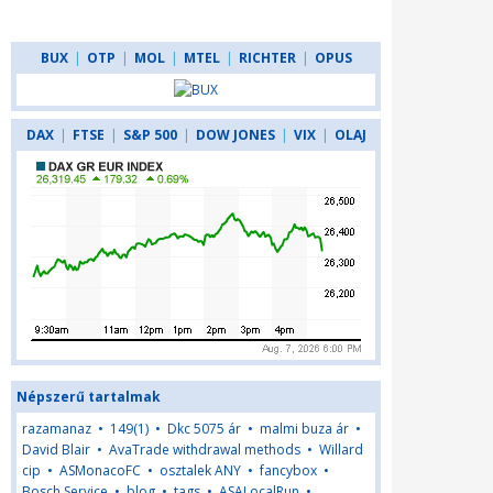
BUX
|
OTP
|
MOL
|
MTEL
|
RICHTER
|
OPUS
DAX
|
FTSE
|
S&P 500
|
DOW JONES
|
VIX
|
OLAJ
Népszerű tartalmak
razamanaz
•
149(1)
•
Dkc 5075 ár
•
malmi buza ár
•
David Blair
•
AvaTrade withdrawal methods
•
Willard
cip
•
ASMonacoFC
•
osztalek ANY
•
fancybox
•
Bosch Service
•
blog
•
tags
•
ASALocalRun
•