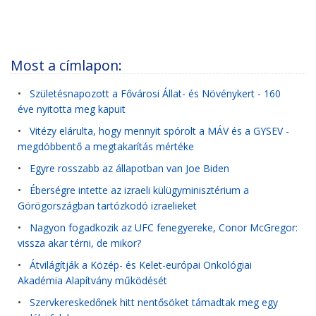
Most a címlapon:
•
Születésnapozott a Fővárosi Állat- és Növénykert - 160
éve nyitotta meg kapuit
•
Vitézy elárulta, hogy mennyit spórolt a MÁV és a GYSEV -
megdöbbentő a megtakarítás mértéke
•
Egyre rosszabb az állapotban van Joe Biden
•
Éberségre intette az izraeli külügyminisztérium a
Görögországban tartózkodó izraelieket
•
Nagyon fogadkozik az UFC fenegyereke, Conor McGregor:
vissza akar térni, de mikor?
•
Átvilágítják a Közép- és Kelet-európai Onkológiai
Akadémia Alapítvány működését
•
Szervkereskedőnek hitt nentősöket támadtak meg egy