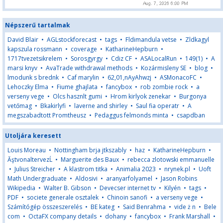
Népszerű tartalmak
David Blair
•
AGLstockforecast
•
tags
•
Fldimandula vetse
•
Zldkagyl
kapszula rossmann
•
coverage
•
KatharineHepburn
•
1717tvezetsikrelem
•
Sorosgyrgy
•
Cdiz CF
•
ASALocalRun
•
149(1)
•
A
marsi knyv
•
AvaTrade withdrawal methods
•
Kozármisleny SE
•
blog
•
lmodunk s brednk
•
Caf marylin
•
62,01,nAyAhwzj
•
ASMonacoFC
•
Lehoczky Elma
•
Fiume ghajlata
•
fancybox
•
rob zombie rock
•
a
verseny vege
•
Olcs hasznlt gumi
•
Hrom kirlyok zenekar
•
Burgonya
vetőmag
•
Bkakirlyfi
•
laverne and shirley
•
Saul fia operatr
•
A
megszabadtott Promtheusz
•
Pedaggus felmonds minta
•
csapdban
Utoljára keresett
Louis Moreau
•
Nottingham brja jtkszably
•
haz
•
KatharineHepburn
•
ĂştvonaltervezĹ
•
Marguerite des Baux
•
rebecca zlotowski emmanuelle
•
Julius Streicher
•
A klastrom titka
•
Animalia 2023
•
nrynek.pl
•
Uoft
Math Undergraduate
•
Aldosivi
•
aranyarfolyamel
•
Jason Robins
Wikipedia
•
Walter B. Gibson
•
Devecser internet tv
•
Kilyén
•
tags
•
PDF
•
societe generale osztalek
•
Chinoin sanofi
•
a verseny vege
•
Számítógép összeszerelés
•
BE kateg
•
Said Benrahma
•
vide ż n
•
Bele
com
•
OctaFX company details
•
dohany
•
fancybox
•
Frank Marshall
•