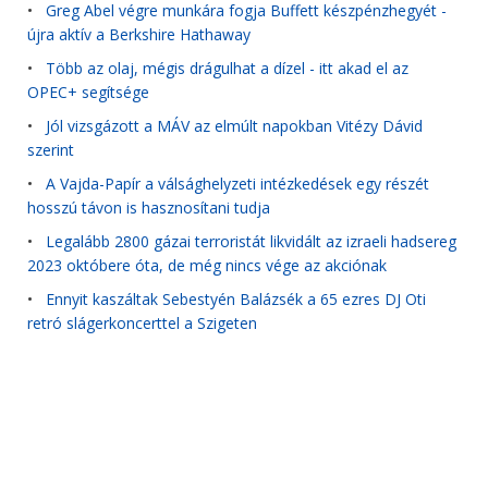
•
Greg Abel végre munkára fogja Buffett készpénzhegyét -
újra aktív a Berkshire Hathaway
•
Több az olaj, mégis drágulhat a dízel - itt akad el az
OPEC+ segítsége
•
Jól vizsgázott a MÁV az elmúlt napokban Vitézy Dávid
szerint
•
A Vajda-Papír a válsághelyzeti intézkedések egy részét
hosszú távon is hasznosítani tudja
•
Legalább 2800 gázai terroristát likvidált az izraeli hadsereg
2023 októbere óta, de még nincs vége az akciónak
•
Ennyit kaszáltak Sebestyén Balázsék a 65 ezres DJ Oti
retró slágerkoncerttel a Szigeten