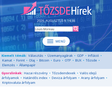
2026. AUGUSZTUS 9. 14:38
Kiemelt témák:
Választás
•
Üzemanyagárak
•
GDP
•
Infláció
•
Kamat
•
Forint
•
Olaj
•
Bitcoin
•
Euro
•
OTP
•
BUX
•
Tőzsde
•
Elemzés
•
Állampapír
Gyorslinkek:
Hazai részvény
•
Tőzsdeindexek
•
Valós idejű
árfolyamok
•
Határidős index
•
Deviza árfolyam
•
Arany árfolyam
•
Kriptovaluta árfolyam