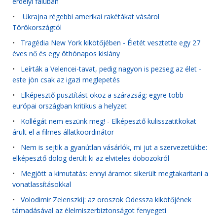
erdélyi faluban
•
Ukrajna régebbi amerikai rakétákat vásárol
Törökországtól
•
Tragédia New York kikötőjében - Életét vesztette egy 27
éves nő és egy öthónapos kislány
•
Leírták a Velencei-tavat, pedig nagyon is pezseg az élet -
este jön csak az igazi meglepetés
•
Elképesztő pusztítást okoz a szárazság: egyre több
európai országban kritikus a helyzet
•
Kollégát nem eszünk meg! - Elképesztő kulisszatitkokat
árult el a filmes állatkoordinátor
•
Nem is sejtik a gyanútlan vásárlók, mi jut a szervezetükbe:
elképesztő dolog derült ki az elviteles dobozokról
•
Megjött a kimutatás: ennyi áramot sikerült megtakarítani a
vonatlassításokkal
•
Volodimir Zelenszkij: az oroszok Odessza kikötőjének
támadásával az élelmiszerbiztonságot fenyegeti