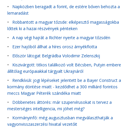
•
Napközben beragadt a forint, de estére bőven behozta a
lemaradást
•
Robbantott a magyar tőzsde: elképesztő magasságokba
lőttek ki a hazai részvények pénteken
•
A nap végi hajrát a Richter nyerte a magyar tőzsdén
•
Ezer hajóból állhat a híres orosz árnyékflotta
•
Először látogat Belgrádba Volodimir Zelenszkij
•
Kiszivárgott: titkos találkozó volt Bécsben, Putyin embere
állítólag európaiakkal tárgyalt Ukrajnáról
•
Rendkívüli: jogi lépéseket jelentett be a Bayer Construct a
kormány döntése miatt - kezdődhet a 300 milliárd forintos
meccs Magyar Péterék szándéka miatt
•
Döbbenetes áttörés: már szupervírusokat is tervez a
mesterséges intelligencia, mi jöhet még?
•
Kormányinfó: még augusztusban megválaszthatják a
vagyonvisszaszerzési hivatal vezetőit