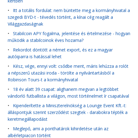
kertben
•
Itt a totális fordulat: nem büntette meg a kormányhivatal a
szegedi BYD-t - tévedés történt, a kínai cég reagált a
Világgazdaságnak
•
Stabilcoin APY fogalma, jelentése és értelmezése - hogyan
működik a stabilcoinok éves hozama?
•
Rekordot döntött a német export, és ez a magyar
autóiparra is hatással lehet
•
Kész, vége, ennyi volt: csődbe ment, máris lehúzza a rolót
a népszerű utazási iroda - törölte a nyilvántartásból a
Robinson Tours-t a kormányhivatal
•
18 év alatt 39 csapat: alighanem megvan a legtöbbet
vándorló futballista a világon, most történelmet ír csapatával
•
Kipenderítette a Miniszterelnökség a Lounge Event Kft.-t:
álláspontjuk szerint szerződést szegtek - darabokra tépték a
keretmegállapodást
•
Meglepő, ami a ponthatárok kihirdetése után az
albérletpiacon történt