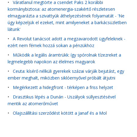
•
Váratlanul megtörte a csendet Paks 2 korábbi
kormánybiztosa: az atomenergia-szakértő részletesen
elmagyarázta a szivattyúk áthelyezésének folyamatát - 'Ne
úgy képzeljük el ezeket, mint amilyeneket a barkácsüzletben
látunk'
•
A Revolut tanácsot adott a megzavarodott ügyfeleknek -
ezért nem férnek hozzá sokan a pénzükhöz
•
Működik a legális áramtrükk: így spórolnak tízezreket a
legmelegebb napokon az élelmes magyarok
•
Ceuta: kísérő nélküli gyerekek százai várják bejutást, egy
ember meghalt, miközben siklóernyővel próbált átjutni
•
Megérkezett a hidegfront - térképen a friss helyzet
•
Drasztikus lépés a Dunán - Uszályok süllyesztésével
mentik az atomerőművet
•
Olajszállítási szerződést kötött a Janaf és a Mol