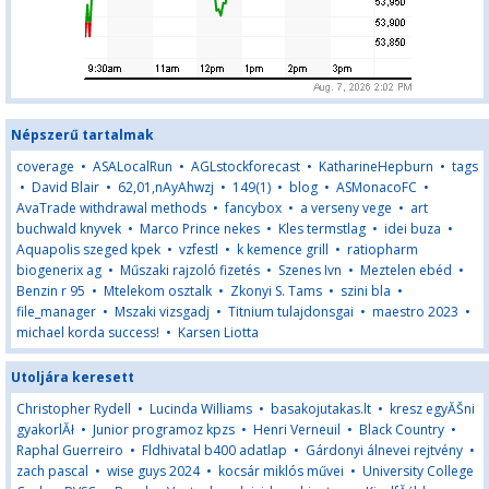
Népszerű tartalmak
coverage
•
ASALocalRun
•
AGLstockforecast
•
KatharineHepburn
•
tags
•
David Blair
•
62,01,nAyAhwzj
•
149(1)
•
blog
•
ASMonacoFC
•
AvaTrade withdrawal methods
•
fancybox
•
a verseny vege
•
art
buchwald knyvek
•
Marco Prince nekes
•
Kles termstlag
•
idei buza
•
Aquapolis szeged kpek
•
vzfestl
•
k kemence grill
•
ratiopharm
biogenerix ag
•
Műszaki rajzoló fizetés
•
Szenes Ivn
•
Meztelen ebéd
•
Benzin r 95
•
Mtelekom osztalk
•
Zkonyi S. Tams
•
szini bla
•
file_manager
•
Mszaki vizsgadj
•
Titnium tulajdonsgai
•
maestro 2023
•
michael korda success!
•
Karsen Liotta
Utoljára keresett
Christopher Rydell
•
Lucinda Williams
•
basakojutakas.lt
•
kresz egyĂŠni
gyakorlĂł
•
Junior programoz kpzs
•
Henri Verneuil
•
Black Country
•
Raphal Guerreiro
•
Fldhivatal b400 adatlap
•
Gárdonyi álnevei rejtvény
•
zach pascal
•
wise guys 2024
•
kocsár miklós művei
•
University College