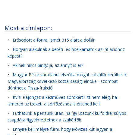
Most a címlapon:
•
Erősödött a forint, ismét 315 alatt a dollár
•
Hogyan alakulnak a betéti- és hitelkamatok az inflációhoz
képest?
•
Akinek nincs bingója, az annyit is ér?
•
Magyar Péter váratlanul elszólta magát: közülük kerülhet ki
Magyarország következő köztársasági elnöke - szombat
dönthet a Tisza-frakció
•
Kvíz: Rajongsz a kézműves sörökért? Itt nem elég, ha
ismered az ízeket, a sörfőzéshez is értened kell!
•
Futhatunk a pénzünk után, ha így utazunk külföldre: súlyos
csapdára figyelmeztetnek a szakértők
•
Ennyire kell mélyre fúrni, hogy ivóvizes kút legyen a