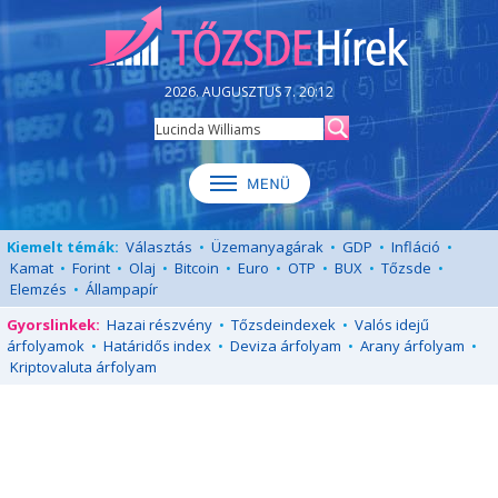
2026. AUGUSZTUS 7. 20:12
Kiemelt témák:
Választás
•
Üzemanyagárak
•
GDP
•
Infláció
•
Kamat
•
Forint
•
Olaj
•
Bitcoin
•
Euro
•
OTP
•
BUX
•
Tőzsde
•
Elemzés
•
Állampapír
Gyorslinkek:
Hazai részvény
•
Tőzsdeindexek
•
Valós idejű
árfolyamok
•
Határidős index
•
Deviza árfolyam
•
Arany árfolyam
•
Kriptovaluta árfolyam