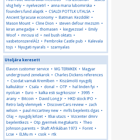
vlsg hely
•
nyelvezetrl
•
anna maria lubomirska
•
founders fund alaptk
•
CSALDI POTTLK UTALSA
•
Ancient Syracuse economy
•
Batman: Kezddik!
•
Mason Mount
•
Cline Dion
•
steven defour mezszm
•
kiran amegadjie
•
thomasen
•
kiegyezssel
•
Emily
Woof
•
mrciusi id
•
neil bush oktats
•
vasbetonszerelÄĹt
•
Pembroke Castle pub
•
Kalevala
tojs
•
Nyugati nyarals
•
szarnyalas
Utoljára keresett
Elavon customer service
•
MG TERMKEK
•
Magyar
underground zenekarok
•
Charles Dickens references
•
Csodat varnak Kremlben
•
Kiszámoló nyugdíj
kalkulátor
•
Csala
•
donal
•
OTP
•
hal linden fyi
•
nyolcan
•
Euro
•
kalka esti sugrkoszor
•
3995
•
arany
•
Bitcoin
•
David Long Jr
•
HKD stock IPO
•
Retro lady vlemnyek
•
DiscoverCars review
•
zach
wilson
•
paul mccartney new
•
mrlls bejelents dgas
•
Olaj
•
nyugdij kifizet
•
Itliai utazs
•
Vizcenter dmrv
bejelentkezs
•
Otp gyermek megtakarts
•
Theo
Johnson parents
•
Shaft Afrikában 1973
•
Forint
•
Lcse
•
ELMu m
•
csok
•
rtk