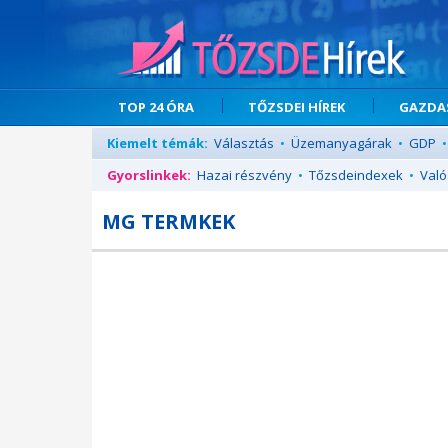
TOP 24 ÓRA
TŐZSDEI HÍREK
GAZDAS
Kiemelt témák:
Választás
•
Üzemanyagárak
•
GDP
•
Gyorslinkek:
Hazai részvény
•
Tőzsdeindexek
•
Való
MG TERMKEK