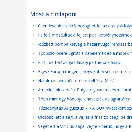
Most a címlapon:
•
Csendesebb vizekről pöröghet fel az arany árfol
•
Felfelé mozdultak a fejlett piaci kötvényhozamok
•
Időzített bomba ketyeg a hazai nyugdíjrendszerben
•
Többszörösére ugrott a napelemek és a mobilklím
•
Kicsi, de fontos gazdasági partnerünk Svájc
•
Egész Európa megérzi, hogy köhécsel a német ip
•
Hatalmas pénzbüntetésre ítélték a Metát
•
Amerikai hírszerzés: Putyin olyasmire készül, a
•
Több mint egy hónapja kinevezték az agrártárca e
•
Tőzsdenyitás Augusztus 7. - A BUX rakétaként szág
•
Olcsóbb lett a sajt, a vaj és a friss zöldség, de d
•
Véget ért a Vinícius-saga: végre kiderült, hogy a 