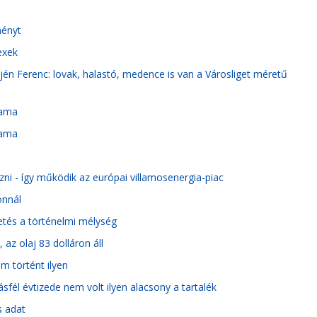
ményt
exek
mjén Ferenc: lovak, halastó, medence is van a Városliget méretű
yama
yama
ni - így működik az európai villamosenergia-piac
onnál
petés a történelmi mélység
 az olaj 83 dolláron áll
em történt ilyen
sfél évtizede nem volt ilyen alacsony a tartalék
s adat