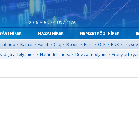
2026. AUGUSZTUS 7. 11:59
ÁGI HÍREK
HAZAI HÍREK
NEMZETKÖZI HÍREK
J
Infláció
•
Kamat
•
Forint
•
Olaj
•
Bitcoin
•
Euro
•
OTP
•
BUX
•
Tőzsde
s idejű árfolyamok
•
Határidős index
•
Deviza árfolyam
•
Arany árfolya