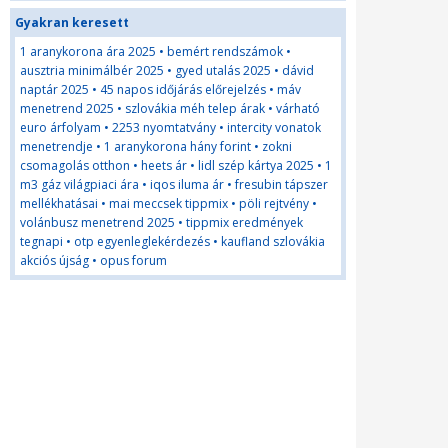
Gyakran keresett
1 aranykorona ára 2025
•
bemért rendszámok
•
ausztria minimálbér 2025
•
gyed utalás 2025
•
dávid
naptár 2025
•
45 napos időjárás előrejelzés
•
máv
menetrend 2025
•
szlovákia méh telep árak
•
várható
euro árfolyam
•
2253 nyomtatvány
•
intercity vonatok
menetrendje
•
1 aranykorona hány forint
•
zokni
csomagolás otthon
•
heets ár
•
lidl szép kártya 2025
•
1
m3 gáz világpiaci ára
•
iqos iluma ár
•
fresubin tápszer
mellékhatásai
•
mai meccsek tippmix
•
pöli rejtvény
•
volánbusz menetrend 2025
•
tippmix eredmények
tegnapi
•
otp egyenleglekérdezés
•
kaufland szlovákia
akciós újság
•
opus forum