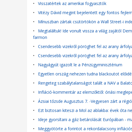
•
Visszatértek az amerikai fogyasztók
•
Vitézy Dávid megint bejelentett egy fontos fejle
•
Mínuszban zártak csütörtökön a Wall Street-i ind
•
Megtaláltuk! Ide vonult vissza a világ zajától De
farmon
•
Csendesebb vizekről pöröghet fel az arany árfol
•
Csendesebb vizekről pöröghet fel az arany árfol
•
Nagyágyút igazolt le a Pénzügyminisztérium
•
Egyetlen ország nehezen tudna blackoutot előidéz
•
Rengeteg szabálytalanságot talált a NAV a Balat
•
Infláció-kommentár az elemzőktől: óriási megle
•
Ázsiai tőzsde Augusztus 7. -Vegyesen zárt a régió,
•
Ezt biztosan kiteszi a Mol az ablakba: évek óta n
•
Ideje gyorsítani a gáz betárolását Európában - má
•
Meggyötörte a forintot a rekordalacsony infláció