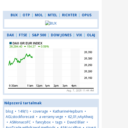
BUX
|
OTP
|
MOL
|
MTEL
|
RICHTER
|
OPUS
DAX
|
FTSE
|
S&P 500
|
DOW JONES
|
VIX
|
OLAJ
Népszerű tartalmak
blog
•
149(1)
•
coverage
•
KatharineHepburn
•
AGLstockforecast
•
a verseny vege
•
62,01,nAyAhwzj
•
ASMonacoFC
•
fancybox
•
tags
•
David Blair
•
AvaTrade withdrawal methods
•
ASALocalRun
•
szuezi