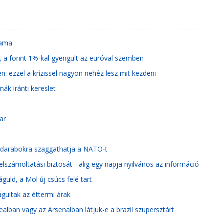
yama
, a forint 1%-kal gyengült az euróval szemben
: ezzel a krízissel nagyon nehéz lesz mit kezdeni
ák iránti kereslet
ar
mi darabokra szaggathatja a NATO-t
lszámoltatási biztosát - alig egy napja nyilvános az információ
uld, a Mol új csúcs felé tart
rágultak az éttermi árak
Realban vagy az Arsenalban látjuk-e a brazil szupersztárt