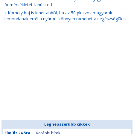
önmérsékletet tanúsított
Komoly baj is lehet abból, ha az 50 pluszos magyarok
•
lemondanak erről a nyáron: könnyen rámehet az egészségük is
Legnépszerűbb cikkek
Elmúlt 24 óra
|
Korábbi hírek