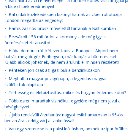
Várt alatti az OTP nyeresége - a forinterősödés visszafoghatja
•
a blue chipek eredményeit
Bal oldali közlekedésben bizonyíthatnak az Uber robotaxijai -
•
London megadta az engedélyt
Hamis zászlós orosz művelettől tartanak a Baltikumban
•
Bezsákolt 156 milliárdot a kormány - de még így is
•
önmérsékletet tanúsított
Hiába demonstrált kétezer taxis, a Budapest Airport nem
•
hátrált meg: dugók Ferihegyen, már kapják a büntetéseket -
'Újabb akciók jöhetnek, de nem árulunk el minden részletet!'
Pénteken jön csak az igazi buli a benzinkutakon
•
Meghalt a magyar pezsgőpápa, a legendás magyar
•
szőlőbirtok alapítója
Terhesség és életbiztosítás: mikor és hogyan érdemes kötni?
•
Több ezren maradtak víz nélkül, egyelőre még nem javul a
•
hőséghelyzet
Újabb rendkívüli árzuhanás: nagyot esik hamarosan a 95-ös
•
benzin ára - eddig várj a tankolással!
Van egy szerencse is a paksi leállásban, aminek az ipar örülhet
•