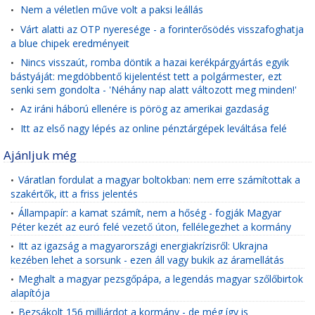
Nem a véletlen műve volt a paksi leállás
•
Várt alatti az OTP nyeresége - a forinterősödés visszafoghatja
•
a blue chipek eredményeit
Nincs visszaút, romba döntik a hazai kerékpárgyártás egyik
•
bástyáját: megdöbbentő kijelentést tett a polgármester, ezt
senki sem gondolta - 'Néhány nap alatt változott meg minden!'
Az iráni háború ellenére is pörög az amerikai gazdaság
•
Itt az első nagy lépés az online pénztárgépek leváltása felé
•
Ajánljuk még
Váratlan fordulat a magyar boltokban: nem erre számítottak a
•
szakértők, itt a friss jelentés
Állampapír: a kamat számít, nem a hőség - fogják Magyar
•
Péter kezét az euró felé vezető úton, fellélegezhet a kormány
Itt az igazság a magyarországi energiakrízisről: Ukrajna
•
kezében lehet a sorsunk - ezen áll vagy bukik az áramellátás
Meghalt a magyar pezsgőpápa, a legendás magyar szőlőbirtok
•
alapítója
Bezsákolt 156 milliárdot a kormány - de még így is
•