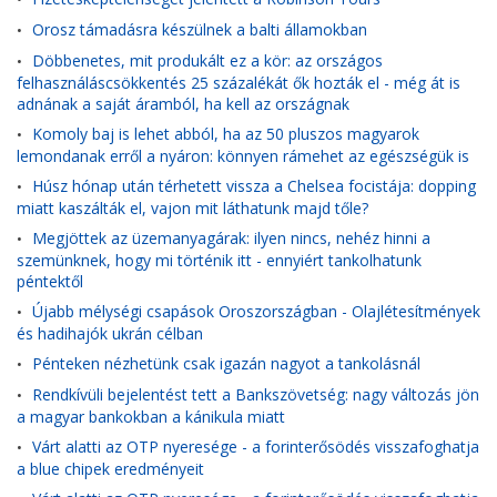
Orosz támadásra készülnek a balti államokban
•
Döbbenetes, mit produkált ez a kör: az országos
•
felhasználáscsökkentés 25 százalékát ők hozták el - még át is
adnának a saját áramból, ha kell az országnak
Komoly baj is lehet abból, ha az 50 pluszos magyarok
•
lemondanak erről a nyáron: könnyen rámehet az egészségük is
Húsz hónap után térhetett vissza a Chelsea focistája: dopping
•
miatt kaszálták el, vajon mit láthatunk majd tőle?
Megjöttek az üzemanyagárak: ilyen nincs, nehéz hinni a
•
szemünknek, hogy mi történik itt - ennyiért tankolhatunk
péntektől
Újabb mélységi csapások Oroszországban - Olajlétesítmények
•
és hadihajók ukrán célban
Pénteken nézhetünk csak igazán nagyot a tankolásnál
•
Rendkívüli bejelentést tett a Bankszövetség: nagy változás jön
•
a magyar bankokban a kánikula miatt
Várt alatti az OTP nyeresége - a forinterősödés visszafoghatja
•
a blue chipek eredményeit