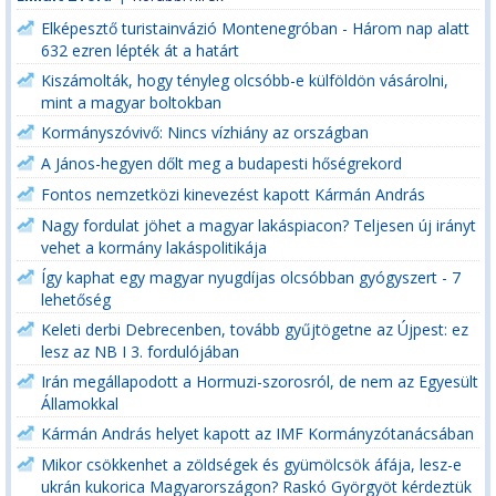
Elképesztő turistainvázió Montenegróban - Három nap alatt
632 ezren lépték át a határt
Kiszámolták, hogy tényleg olcsóbb-e külföldön vásárolni,
mint a magyar boltokban
Kormányszóvivő: Nincs vízhiány az országban
A János-hegyen dőlt meg a budapesti hőségrekord
Fontos nemzetközi kinevezést kapott Kármán András
Nagy fordulat jöhet a magyar lakáspiacon? Teljesen új irányt
vehet a kormány lakáspolitikája
Így kaphat egy magyar nyugdíjas olcsóbban gyógyszert - 7
lehetőség
Keleti derbi Debrecenben, tovább gyűjtögetne az Újpest: ez
lesz az NB I 3. fordulójában
Irán megállapodott a Hormuzi-szorosról, de nem az Egyesült
Államokkal
Kármán András helyet kapott az IMF Kormányzótanácsában
Mikor csökkenhet a zöldségek és gyümölcsök áfája, lesz-e
ukrán kukorica Magyarországon? Raskó Györgyöt kérdeztük