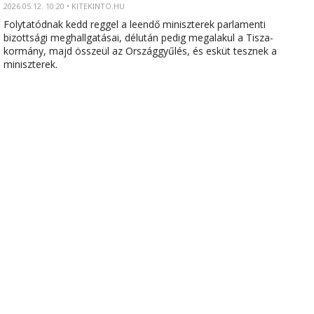
2026.05.12. 10:20 • KITEKINTO.HU
Folytatódnak kedd reggel a leendő miniszterek parlamenti
bizottsági meghallgatásai, délután pedig megalakul a Tisza-
kormány, majd összeül az Országgyűlés, és esküt tesznek a
miniszterek.