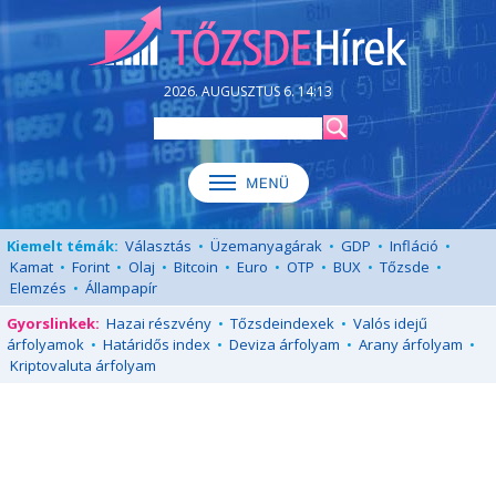
2026. AUGUSZTUS 6. 14:13
Kiemelt témák:
Választás
•
Üzemanyagárak
•
GDP
•
Infláció
•
Kamat
•
Forint
•
Olaj
•
Bitcoin
•
Euro
•
OTP
•
BUX
•
Tőzsde
•
Elemzés
•
Állampapír
Gyorslinkek:
Hazai részvény
•
Tőzsdeindexek
•
Valós idejű
árfolyamok
•
Határidős index
•
Deviza árfolyam
•
Arany árfolyam
•
Kriptovaluta árfolyam