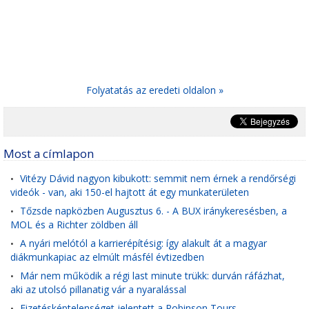
Folyatatás az eredeti oldalon »
Most a címlapon
Vitézy Dávid nagyon kibukott: semmit nem érnek a rendőrségi
•
videók - van, aki 150-el hajtott át egy munkaterületen
Tőzsde napközben Augusztus 6. - A BUX iránykeresésben, a
•
MOL és a Richter zöldben áll
A nyári melótól a karrierépítésig: így alakult át a magyar
•
diákmunkapiac az elmúlt másfél évtizedben
Már nem működik a régi last minute trükk: durván ráfázhat,
•
aki az utolsó pillanatig vár a nyaralással
Fizetésképtelenséget jelentett a Robinson Tours
•