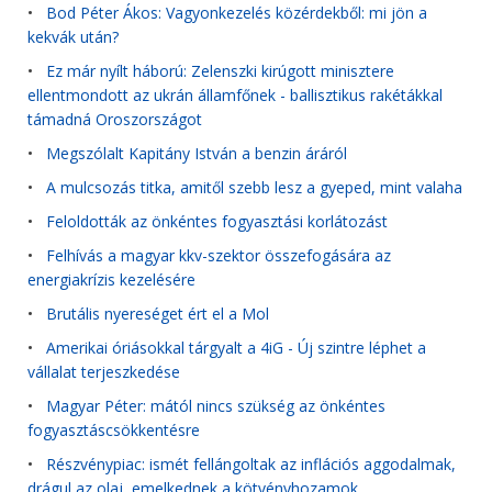
•
Bod Péter Ákos: Vagyonkezelés közérdekből: mi jön a
kekvák után?
•
Ez már nyílt háború: Zelenszki kirúgott minisztere
ellentmondott az ukrán államfőnek - ballisztikus rakétákkal
támadná Oroszországot
•
Megszólalt Kapitány István a benzin áráról
•
A mulcsozás titka, amitől szebb lesz a gyeped, mint valaha
•
Feloldották az önkéntes fogyasztási korlátozást
•
Felhívás a magyar kkv-szektor összefogására az
energiakrízis kezelésére
•
Brutális nyereséget ért el a Mol
•
Amerikai óriásokkal tárgyalt a 4iG - Új szintre léphet a
vállalat terjeszkedése
•
Magyar Péter: mától nincs szükség az önkéntes
fogyasztáscsökkentésre
•
Részvénypiac: ismét fellángoltak az inflációs aggodalmak,
drágul az olaj, emelkednek a kötvényhozamok