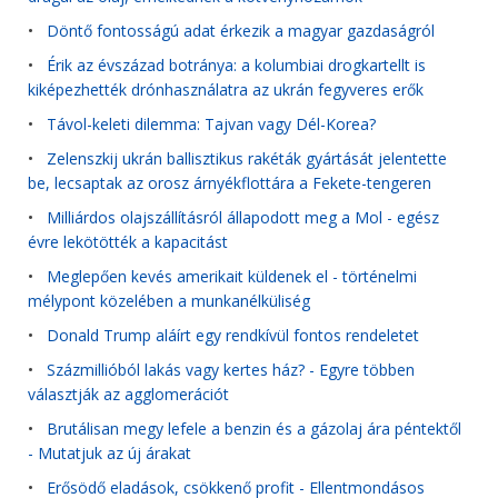
•
Döntő fontosságú adat érkezik a magyar gazdaságról
•
Érik az évszázad botránya: a kolumbiai drogkartellt is
kiképezhették drónhasználatra az ukrán fegyveres erők
•
Távol-keleti dilemma: Tajvan vagy Dél-Korea?
•
Zelenszkij ukrán ballisztikus rakéták gyártását jelentette
be, lecsaptak az orosz árnyékflottára a Fekete-tengeren
•
Milliárdos olajszállításról állapodott meg a Mol - egész
évre lekötötték a kapacitást
•
Meglepően kevés amerikait küldenek el - történelmi
mélypont közelében a munkanélküliség
•
Donald Trump aláírt egy rendkívül fontos rendeletet
•
Százmillióból lakás vagy kertes ház? - Egyre többen
választják az agglomerációt
•
Brutálisan megy lefele a benzin és a gázolaj ára péntektől
- Mutatjuk az új árakat
•
Erősödő eladások, csökkenő profit - Ellentmondásos