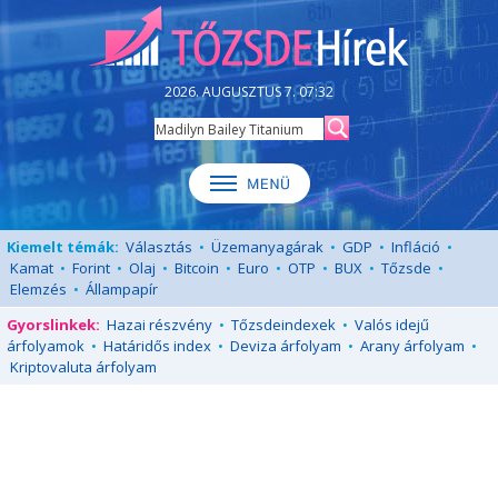
2026. AUGUSZTUS 7. 07:32
Kiemelt témák:
Választás
•
Üzemanyagárak
•
GDP
•
Infláció
•
Kamat
•
Forint
•
Olaj
•
Bitcoin
•
Euro
•
OTP
•
BUX
•
Tőzsde
•
Elemzés
•
Állampapír
Gyorslinkek:
Hazai részvény
•
Tőzsdeindexek
•
Valós idejű
árfolyamok
•
Határidős index
•
Deviza árfolyam
•
Arany árfolyam
•
Kriptovaluta árfolyam