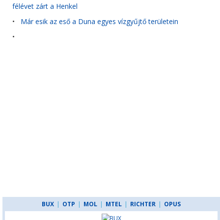
félévet zárt a Henkel
•
Már esik az eső a Duna egyes vízgyűjtő területein
•
BUX
|
OTP
|
MOL
|
MTEL
|
RICHTER
|
OPUS