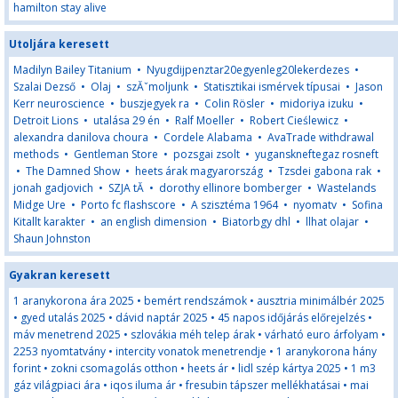
hamilton stay alive
Utoljára keresett
Madilyn Bailey Titanium
•
Nyugdijpenztar20egyenleg20lekerdezes
•
Szalai Dezső
•
Olaj
•
szĂˇmoljunk
•
Statisztikai ismérvek típusai
•
Jason
Kerr neuroscience
•
buszjegyek ra
•
Colin Rösler
•
midoriya izuku
•
Detroit Lions
•
utalása 29 én
•
Ralf Moeller
•
Robert Cieślewicz
•
alexandra danilova choura
•
Cordele Alabama
•
AvaTrade withdrawal
methods
•
Gentleman Store
•
pozsgai zsolt
•
yuganskneftegaz rosneft
•
The Damned Show
•
heets árak magyarország
•
Tzsdei gabona rak
•
jonah gadjovich
•
SZJA tĂ
•
dorothy ellinore bomberger
•
Wastelands
Midge Ure
•
Porto fc flashscore
•
A szisztéma 1964
•
nyomatv
•
Sofina
Kitallt karakter
•
an english dimension
•
Biatorbgy dhl
•
llhat olajar
•
Shaun Johnston
Gyakran keresett
1 aranykorona ára 2025
•
bemért rendszámok
•
ausztria minimálbér 2025
•
gyed utalás 2025
•
dávid naptár 2025
•
45 napos időjárás előrejelzés
•
máv menetrend 2025
•
szlovákia méh telep árak
•
várható euro árfolyam
•
2253 nyomtatvány
•
intercity vonatok menetrendje
•
1 aranykorona hány
forint
•
zokni csomagolás otthon
•
heets ár
•
lidl szép kártya 2025
•
1 m3
gáz világpiaci ára
•
iqos iluma ár
•
fresubin tápszer mellékhatásai
•
mai