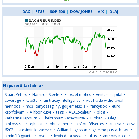
DAX
|
FTSE
|
S&P 500
|
DOW JONES
|
VIX
|
OLAJ
Népszerű tartalmak
Stuart Peters
•
Harrison Steele
•
Sebszet mohcs
•
venture capital
•
coverage
•
tapšta
•
ian tracey intelligence
•
AvaTrade withdrawal
methods
•
mďż˝ltanyossagi nyugdij emelďż˝s
•
fancybox
•
euro
kzprfolyam
•
A hbor kutyi
•
tags
•
ASALocalRun
•
blog
•
KatharineHepburn
•
Cheltenham Racecourse
•
Blokad
•
Oleg
Jankovszkij
•
tejhaszn
•
John Viener
•
Hasított félsertés
•
austria
•
VTSZ
6202
•
kresimir_kovacevic
•
William Lagesson
•
gniezno pustachowa
•
lamináló gyanta
•
jovoje
•
kevin dabrowski
•
juliusi
•
anthony noto
•