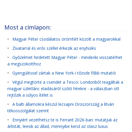
Most a címlapon:
•
Magyar Péter csodálatos örömhírt közölt a magyarokkal
•
Zivatarral és erős széllel érkezik az enyhülés
•
Győzelmet hirdetett Magyar Péter - mindenki visszatérhet
a megszokotthoz
•
Gyengüléssel zártak a New York-i tőzsde főbb mutatói
•
Végül megtörte a csendet a Tesco: Londonból reagáltak a
magyar üzletlánc eladásáról szóló hírekre - a válaszban ott
rejtőzik a súlyos ítélet is
•
A balti államokra készül lecsapni Oroszország a litván
titkosszolgálat szerint
•
Ennyiért vezethetsz te is Ferrarit 2026-ban: mutatjuk az
árlistát, leesik az állad, mennyibe kerül az olasz luxus