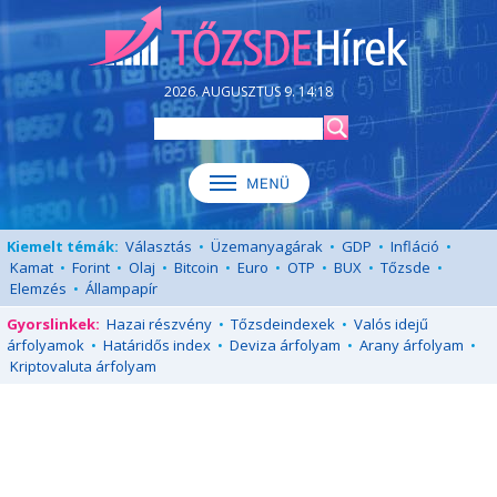
2026. AUGUSZTUS 9. 14:18
Kiemelt témák:
Választás
•
Üzemanyagárak
•
GDP
•
Infláció
•
Kamat
•
Forint
•
Olaj
•
Bitcoin
•
Euro
•
OTP
•
BUX
•
Tőzsde
•
Elemzés
•
Állampapír
Gyorslinkek:
Hazai részvény
•
Tőzsdeindexek
•
Valós idejű
árfolyamok
•
Határidős index
•
Deviza árfolyam
•
Arany árfolyam
•
Kriptovaluta árfolyam