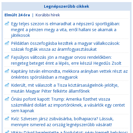
Legnépszerűbb cikkek
Elmúlt 24 óra
|
Korábbi hírek
Egy teljes szezon is elmaradhat a népszerű sportligában:
megint a pénzen megy a vita, erről hallani se akarnak a
játékosok
Példátlan összefogásba kezdtek a magyar vállalkozások:
százak fogták vissza az áramfogyasztásukat
Fajsúlyos változás jön a magyar orvosi rendelőkben:
rengeteg beteget érint a lépés, erre készül Hegedűs Zsolt
Kapitány István elmondta, mekkora arányban vettek részt az
önkéntes spórolásban a magyarok
Kiderült, mit válaszolt a Tisza köztársaságielnök-jelöltje,
miután Magyar Péter felkérte államfőnek
Óriási pofont kapott Trump: Amerika fizethet vissza
százmilliárd dollárt az importőröknek, a vásárlók egy centet
sem kapnak
Kvíz: Szívesen jársz zsibvásárba, bolhapiacra? Lássuk,
mennyire ismered az ország legnépszerűbb vásárait!
Vitézy Dávid bejelentette a fordulatot: négy kiemelt belvárosi