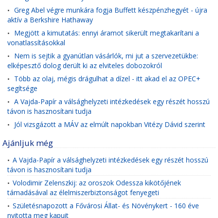
Greg Abel végre munkára fogja Buffett készpénzhegyét - újra
•
aktív a Berkshire Hathaway
Megjött a kimutatás: ennyi áramot sikerült megtakarítani a
•
vonatlassításokkal
Nem is sejtik a gyanútlan vásárlók, mi jut a szervezetükbe:
•
elképesztő dolog derült ki az elviteles dobozokról
Több az olaj, mégis drágulhat a dízel - itt akad el az OPEC+
•
segítsége
A Vajda-Papír a válsághelyzeti intézkedések egy részét hosszú
•
távon is hasznosítani tudja
Jól vizsgázott a MÁV az elmúlt napokban Vitézy Dávid szerint
•
Ajánljuk még
A Vajda-Papír a válsághelyzeti intézkedések egy részét hosszú
•
távon is hasznosítani tudja
Volodimir Zelenszkij: az oroszok Odessza kikötőjének
•
támadásával az élelmiszerbiztonságot fenyegeti
Születésnapozott a Fővárosi Állat- és Növénykert - 160 éve
•
nyitotta meg kapuit