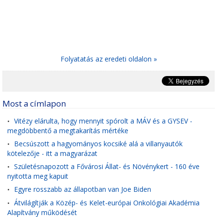
Folyatatás az eredeti oldalon »
Most a címlapon
Vitézy elárulta, hogy mennyit spórolt a MÁV és a GYSEV -
•
megdöbbentő a megtakarítás mértéke
Becsúszott a hagyományos kocsiké alá a villanyautók
•
kötelezője - itt a magyarázat
Születésnapozott a Fővárosi Állat- és Növénykert - 160 éve
•
nyitotta meg kapuit
Egyre rosszabb az állapotban van Joe Biden
•
Átvilágítják a Közép- és Kelet-európai Onkológiai Akadémia
•
Alapítvány működését