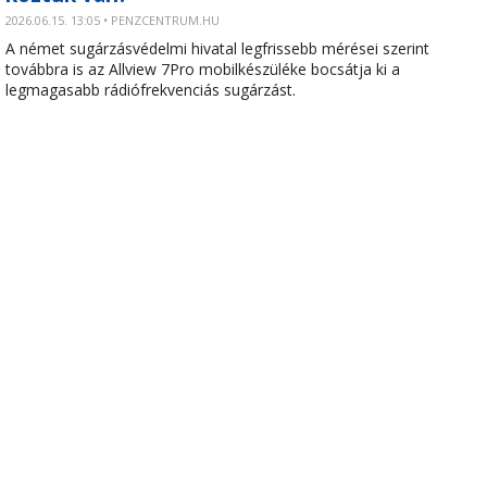
2026.06.15. 13:05 • PENZCENTRUM.HU
A német sugárzásvédelmi hivatal legfrissebb mérései szerint
továbbra is az Allview 7Pro mobilkészüléke bocsátja ki a
legmagasabb rádiófrekvenciás sugárzást.