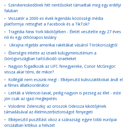
Szervkereskedőnek hitt nentősöket támadtak meg egy erdélyi
•
faluban
Visszatér a 2000-es évek legendás közösségi média
•
platformja: retteghet a Facebook és a TikTok?
Tragédia New York kikötőjében - Életét vesztette egy 27 éves
•
nő és egy öthónapos kislány
Ukrajna régebbi amerikai rakétákat vásárol Törökországtól
•
Éberségre intette az izraeli külügyminisztérium a
•
Görögországban tartózkodó izraelieket
Nagyon fogadkozik az UFC fenegyereke, Conor McGregor:
•
vissza akar térni, de mikor?
Kollégát nem eszünk meg! - Elképesztő kulisszatitkokat árult el
•
a filmes állatkoordinátor
Leírták a Velencei-tavat, pedig nagyon is pezseg az élet - este
•
jön csak az igazi meglepetés
Volodimir Zelenszkij: az oroszok Odessza kikötőjének
•
támadásával az élelmiszerbiztonságot fenyegeti
Elképesztő pusztítást okoz a szárazság: egyre több európai
•
országban kritikus a helyzet