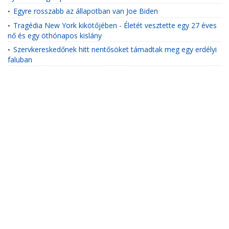
Egyre rosszabb az állapotban van Joe Biden
•
Tragédia New York kikötőjében - Életét vesztette egy 27 éves
•
nő és egy öthónapos kislány
Szervkereskedőnek hitt nentősöket támadtak meg egy erdélyi
•
faluban