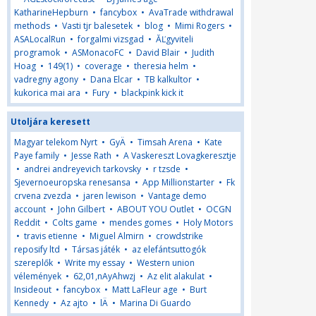
KatharineHepburn
•
fancybox
•
AvaTrade withdrawal
methods
•
Vasti tjr balesetek
•
blog
•
Mimi Rogers
•
ASALocalRun
•
forgalmi vizsgad
•
ĂĽgyviteli
programok
•
ASMonacoFC
•
David Blair
•
Judith
Hoag
•
149(1)
•
coverage
•
theresia helm
•
vadregny agony
•
Dana Elcar
•
TB kalkultor
•
kukorica mai ara
•
Fury
•
blackpink kick it
Utoljára keresett
Magyar telekom Nyrt
•
GyÄ
•
Timsah Arena
•
Kate
Paye family
•
Jesse Rath
•
A Vaskereszt Lovagkeresztje
•
andrei andreyevich tarkovsky
•
r tzsde
•
Sjevernoeuropska renesansa
•
App Millionstarter
•
Fk
crvena zvezda
•
jaren lewison
•
Vantage demo
account
•
John Gilbert
•
ABOUT YOU Outlet
•
OCGN
Reddit
•
Colts game
•
mendes gomes
•
Holy Motors
•
travis etienne
•
Miguel Almirn
•
crowdstrike
reposify ltd
•
Társas játék
•
az elefántsuttogók
szereplők
•
Write my essay
•
Western union
vélemények
•
62,01,nAyAhwzj
•
Az elit alakulat
•
Insideout
•
fancybox
•
Matt LaFleur age
•
Burt
Kennedy
•
Az ajto
•
lÄ
•
Marina Di Guardo