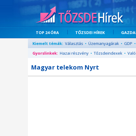
TOP 24 ÓRA
TŐZSDEI HÍREK
GAZDAS
Kiemelt témák:
Választás
•
Üzemanyagárak
•
GDP
•
Gyorslinkek:
Hazai részvény
•
Tőzsdeindexek
•
Való
Magyar telekom Nyrt