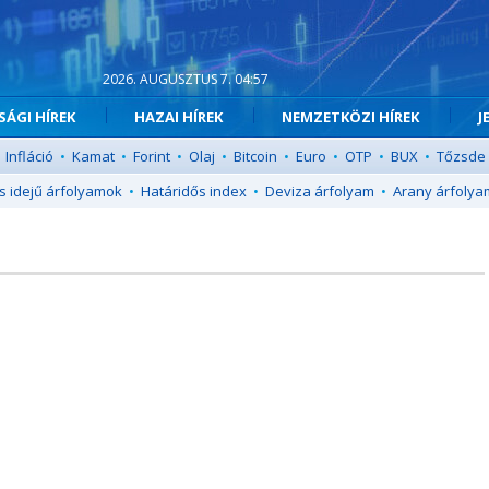
2026. AUGUSZTUS 7. 04:57
ÁGI HÍREK
HAZAI HÍREK
NEMZETKÖZI HÍREK
J
Infláció
•
Kamat
•
Forint
•
Olaj
•
Bitcoin
•
Euro
•
OTP
•
BUX
•
Tőzsde
s idejű árfolyamok
•
Határidős index
•
Deviza árfolyam
•
Arany árfolya