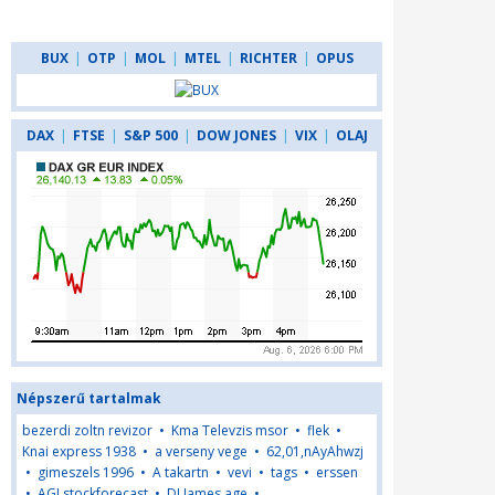
BUX
|
OTP
|
MOL
|
MTEL
|
RICHTER
|
OPUS
DAX
|
FTSE
|
S&P 500
|
DOW JONES
|
VIX
|
OLAJ
Népszerű tartalmak
bezerdi zoltn revizor
•
Kma Televzis msor
•
flek
•
Knai express 1938
•
a verseny vege
•
62,01,nAyAhwzj
•
gimeszels 1996
•
A takartn
•
vevi
•
tags
•
erssen
•
AGLstockforecast
•
DJ James age
•