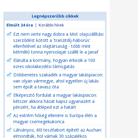
Legnépszerűbb cikkek
Elmúlt 24 óra
|
Korábbi hírek
Ezt nem verte nagy dobra a Mol: olajszállítási
szerződést kötött a 'tranzitdíj-háborús'
ellenfelével az olajtársaság - több mint
kétmillió tonna nyersolajat szállít le a Janaf
Elárulta a kormány, hogyan érkezik a 100
ezres iskolakezdési támogatás
Döbbenetes szakadék a magyar lakáspiacon:
van olyan vármegye, ahol egyetlen új lakás
sem épült a tavasz óta
Elképesztő fordulat a magyar lakáspiacon:
kétszer akkora házat kapsz ugyanazért a
pénzért, ha átléped ezt a határt
Az extrém hőség ellenére is Európa élén a
magyar csemegekukorica
Látványos, élő tesztlabort épített az Auchan:
elmondták, hol várnak 30 százalékos