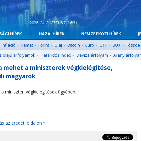
2026. AUGUSZTUS 7. 16:31
ÁGI HÍREK
HAZAI HÍREK
NEMZETKÖZI HÍREK
J
Infláció
•
Kamat
•
Forint
•
Olaj
•
Bitcoin
•
Euro
•
OTP
•
BUX
•
Tőzsde
s idejű árfolyamok
•
Határidős index
•
Deviza árfolyam
•
Arany árfolya
a mehet a miniszterek végkielégítése,
úli magyarok
 a miniszteri végkielégítések ügyében.
ás az eredeti oldalon »