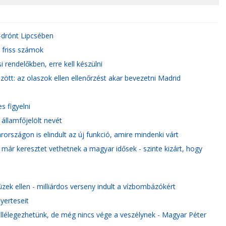
r-drónt Lipcsében
a friss számok
 rendelőkben, erre kell készülni
ött: az olaszok ellen ellenőrzést akar bevezetni Madrid
s figyelni
államfőjelölt nevét
rszágon is elindult az új funkció, amire mindenki várt
e már keresztet vethetnek a magyar idősek - szinte kizárt, hogy
zek ellen - milliárdos verseny indult a vízbombázókért
yerteseit
lélegezhetünk, de még nincs vége a veszélynek - Magyar Péter