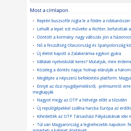
Most a címlapon
Reptéri buszsofőr rúgta le a földre a robbanósze
•
Lehullt a lepel: ezt művelte a Richter, befutottak 
•
Döntött a kormány: nagy változás jön a háziorvosi
•
Nő a feszültség Olaszország és Spanyolország köz
•
Új életet kapott a Zalakerámia egykori gyára
•
Vállalati nyelviskolát keres? Mutatjuk, mire érdeme
•
Közeleg a döntés napja: holnap elárulják a három 
•
Meglépte a népszerű befektetési platform: Magyaro
•
Ennyit az őszi nyugdíjemelésről, -prémiumról: err
•
megkapják
Nagyot megy az OTP a hétvége előtt a tőzsdén
•
Új repülőgépekkel szállna harcba Európa az erdőtü
•
Kihirdették az OTP Társasházi Pályázatának idei n
•
Túl van Magyarország a legnehezebb napokon: fel
•
ismerteti a kabinet döntéseit