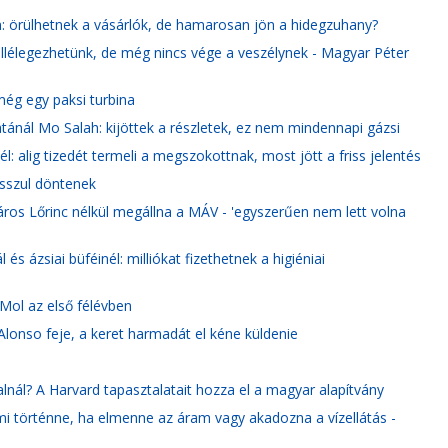
n: örülhetnek a vásárlók, de hamarosan jön a hidegzuhany?
lélegezhetünk, de még nincs vége a veszélynek - Magyar Péter
még egy paksi turbina
ánál Mo Salah: kijöttek a részletek, ez nem mindennapi gázsi
 alig tizedét termeli a megszokottnak, most jött a friss jelentés
osszul döntenek
ros Lőrinc nélkül megállna a MÁV - 'egyszerűen nem lett volna
 ázsiai büféinél: milliókat fizethetnek a higiéniai
 Mol az első félévben
Alonso feje, a keret harmadát el kéne küldenie
lnál? A Harvard tapasztalatait hozza el a magyar alapítvány
, mi történne, ha elmenne az áram vagy akadozna a vízellátás -