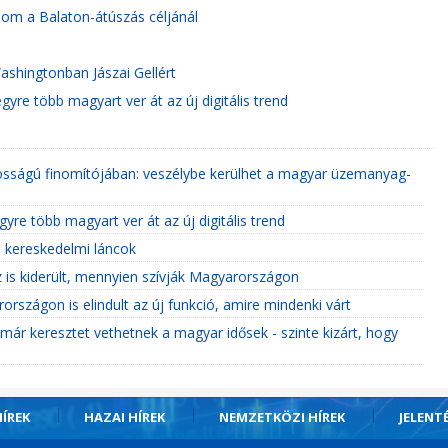
alom a Balaton-átúszás céljánál
ashingtonban Jászai Gellért
gyre több magyart ver át az új digitális trend
tosságú finomítójában: veszélybe kerülhet a magyar üzemanyag-
gyre több magyart ver át az új digitális trend
a kereskedelmi láncok
 is kiderült, mennyien szívják Magyarországon
rszágon is elindult az új funkció, amire mindenki várt
 már keresztet vethetnek a magyar idősek - szinte kizárt, hogy
ÍREK
HAZAI HÍREK
NEMZETKÖZI HÍREK
JELENT