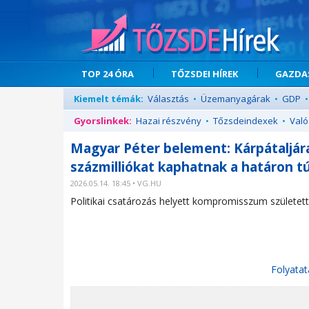
TOP 24 ÓRA
TŐZSDEI HÍREK
GAZDAS
Kiemelt témák:
Választás
•
Üzemanyagárak
•
GDP
•
Gyorslinkek:
Hazai részvény
•
Tőzsdeindexek
•
Való
Magyar Péter belement: Kárpátaljár
százmilliókat kaphatnak a határon t
2026.05.14. 18:45 • VG.HU
Politikai csatározás helyett kompromisszum született
Folyatat