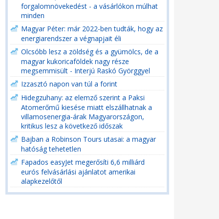
forgalomnövekedést - a vásárlókon múlhat
minden
Magyar Péter: már 2022-ben tudták, hogy az
energiarendszer a végnapjait éli
Olcsóbb lesz a zöldség és a gyümölcs, de a
magyar kukoricaföldek nagy része
megsemmisült - Interjú Raskó Györggyel
Izzasztó napon van túl a forint
Hidegzuhany: az elemző szerint a Paksi
Atomerőmű kiesése miatt elszállhatnak a
villamosenergia-árak Magyarországon,
kritikus lesz a következő időszak
Bajban a Robinson Tours utasai: a magyar
hatóság tehetetlen
Fapados easyJet megerősíti 6,6 milliárd
eurós felvásárlási ajánlatot amerikai
alapkezelőtől