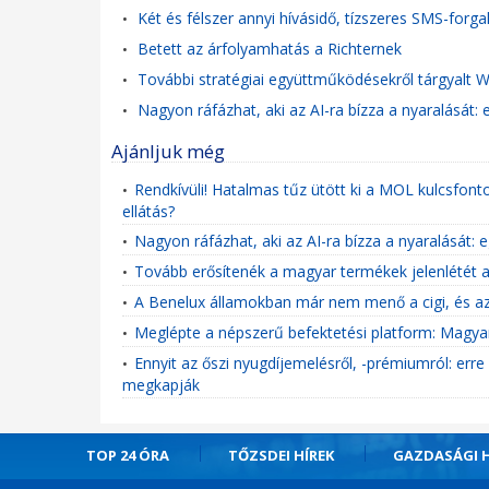
Két és félszer annyi hívásidő, tízszeres SMS-forg
•
Betett az árfolyamhatás a Richternek
•
További stratégiai együttműködésekről tárgyalt W
•
Nagyon ráfázhat, aki az AI-ra bízza a nyaralását: e
•
Ajánljuk még
Rendkívüli! Hatalmas tűz ütött ki a MOL kulcsfon
•
ellátás?
Nagyon ráfázhat, aki az AI-ra bízza a nyaralását: e
•
Tovább erősítenék a magyar termékek jelenlétét 
•
A Benelux államokban már nem menő a cigi, és az
•
Meglépte a népszerű befektetési platform: Magyaro
•
Ennyit az őszi nyugdíjemelésről, -prémiumról: erre
•
megkapják
TOP 24 ÓRA
TŐZSDEI HÍREK
GAZDASÁGI H