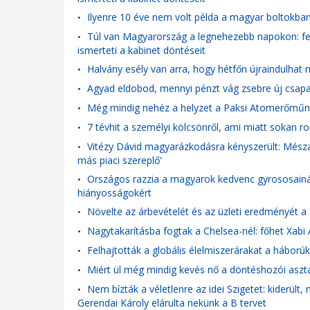
Ilyenre 10 éve nem volt példa a magyar boltokba
•
Túl van Magyarország a legnehezebb napokon: fel
•
ismerteti a kabinet döntéseit
Halvány esély van arra, hogy hétfőn újraindulhat 
•
Agyad eldobod, mennyi pénzt vág zsebre új csapat
•
Még mindig nehéz a helyzet a Paksi Atomerőműnél:
•
7 tévhit a személyi kölcsönről, ami miatt sokan r
•
Vitézy Dávid magyarázkodásra kényszerült: Mészá
•
más piaci szereplő'
Országos razzia a magyarok kedvenc gyrososainál és
•
hiányosságokért
Növelte az árbevételét és az üzleti eredményét a
•
Nagytakarításba fogtak a Chelsea-nél: főhet Xabi 
•
Felhajtották a globális élelmiszerárakat a háborúk
•
Miért ül még mindig kevés nő a döntéshozói aszta
•
Nem bízták a véletlenre az idei Szigetet: kiderült
•
Gerendai Károly elárulta nekünk a B tervet