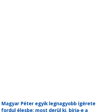
Magyar Péter egyik legnagyobb ígérete
fordul élesbe: most derül ki, bírja-e a