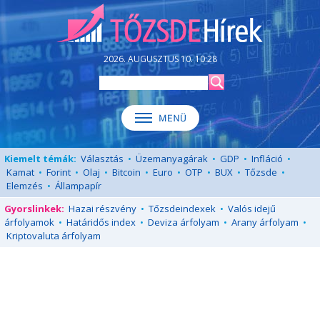
2026. AUGUSZTUS 10. 10:28
Kiemelt témák:
Választás
•
Üzemanyagárak
•
GDP
•
Infláció
•
Kamat
•
Forint
•
Olaj
•
Bitcoin
•
Euro
•
OTP
•
BUX
•
Tőzsde
•
Elemzés
•
Állampapír
Gyorslinkek:
Hazai részvény
•
Tőzsdeindexek
•
Valós idejű
árfolyamok
•
Határidős index
•
Deviza árfolyam
•
Arany árfolyam
•
Kriptovaluta árfolyam