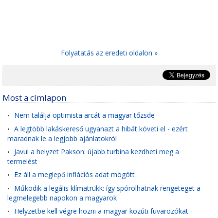
Folyatatás az eredeti oldalon »
Most a címlapon
Nem találja optimista arcát a magyar tőzsde
•
A legtöbb lakáskereső ugyanazt a hibát követi el - ezért
•
maradnak le a legjobb ajánlatokról
Javul a helyzet Pakson: újabb turbina kezdheti meg a
•
termelést
Ez áll a meglepő inflációs adat mögött
•
Működik a legális klímatrükk: így spórolhatnak rengeteget a
•
legmelegebb napokon a magyarok
Helyzetbe kell végre hozni a magyar közúti fuvarozókat -
•