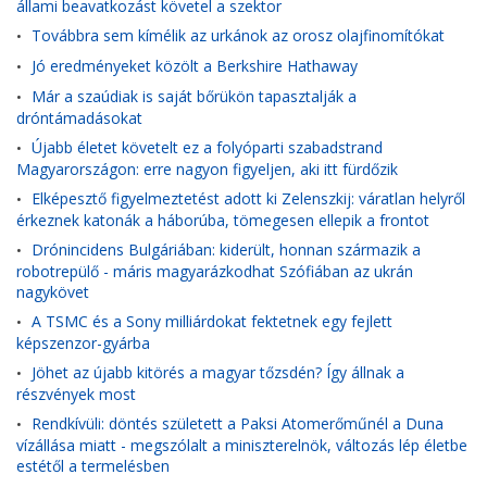
állami beavatkozást követel a szektor
Továbbra sem kímélik az urkánok az orosz olajfinomítókat
•
Jó eredményeket közölt a Berkshire Hathaway
•
Már a szaúdiak is saját bőrükön tapasztalják a
•
dróntámadásokat
Újabb életet követelt ez a folyóparti szabadstrand
•
Magyarországon: erre nagyon figyeljen, aki itt fürdőzik
Elképesztő figyelmeztetést adott ki Zelenszkij: váratlan helyről
•
érkeznek katonák a háborúba, tömegesen ellepik a frontot
Drónincidens Bulgáriában: kiderült, honnan származik a
•
robotrepülő - máris magyarázkodhat Szófiában az ukrán
nagykövet
A TSMC és a Sony milliárdokat fektetnek egy fejlett
•
képszenzor-gyárba
Jöhet az újabb kitörés a magyar tőzsdén? Így állnak a
•
részvények most
Rendkívüli: döntés született a Paksi Atomerőműnél a Duna
•
vízállása miatt - megszólalt a miniszterelnök, változás lép életbe
estétől a termelésben