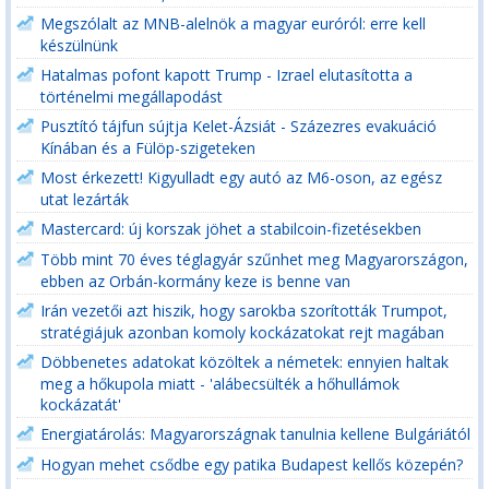
Megszólalt az MNB-alelnök a magyar euróról: erre kell
készülnünk
Hatalmas pofont kapott Trump - Izrael elutasította a
történelmi megállapodást
Pusztító tájfun sújtja Kelet-Ázsiát - Százezres evakuáció
Kínában és a Fülöp-szigeteken
Most érkezett! Kigyulladt egy autó az M6-oson, az egész
utat lezárták
Mastercard: új korszak jöhet a stabilcoin-fizetésekben
Több mint 70 éves téglagyár szűnhet meg Magyarországon,
ebben az Orbán-kormány keze is benne van
Irán vezetői azt hiszik, hogy sarokba szorították Trumpot,
stratégiájuk azonban komoly kockázatokat rejt magában
Döbbenetes adatokat közöltek a németek: ennyien haltak
meg a hőkupola miatt - 'alábecsülték a hőhullámok
kockázatát'
Energiatárolás: Magyarországnak tanulnia kellene Bulgáriától
Hogyan mehet csődbe egy patika Budapest kellős közepén?