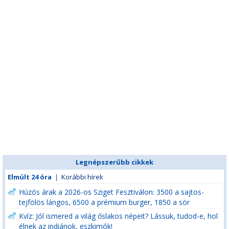
Legnépszerűbb cikkek
Elmúlt 24 óra
|
Korábbi hírek
Húzós árak a 2026-os Sziget Fesztiválon: 3500 a sajtos-
tejfölös lángos, 6500 a prémium burger, 1850 a sör
Kvíz: Jól ismered a világ őslakos népeit? Lássuk, tudod-e, hol
élnek az indiánok, eszkimók!