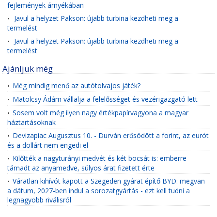
fejlemények árnyékában
Javul a helyzet Pakson: újabb turbina kezdheti meg a
•
termelést
Javul a helyzet Pakson: újabb turbina kezdheti meg a
•
termelést
Ajánljuk még
Még mindig menő az autótolvajos játék?
•
Matolcsy Ádám vállalja a felelősséget és vezérigazgató lett
•
Sosem volt még ilyen nagy értékpapírvagyona a magyar
•
háztartásoknak
Devizapiac Augusztus 10. - Durván erősödött a forint, az eurót
•
és a dollárt nem engedi el
Kilőtték a nagyturányi medvét és két bocsát is: emberre
•
támadt az anyamedve, súlyos árat fizetett érte
Váratlan kihívót kapott a Szegeden gyárat építő BYD: megvan
•
a dátum, 2027-ben indul a sorozatgyártás - ezt kell tudni a
legnagyobb riválisról