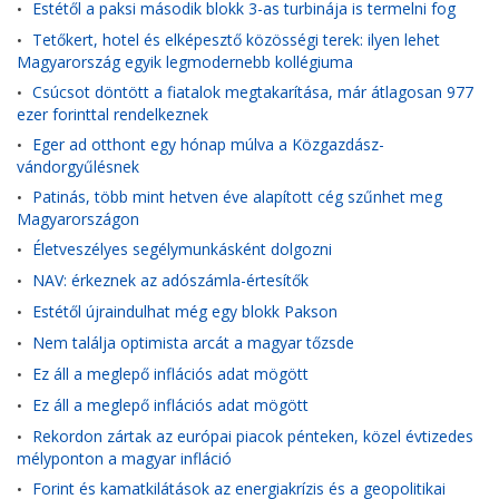
Estétől a paksi második blokk 3-as turbinája is termelni fog
•
Tetőkert, hotel és elképesztő közösségi terek: ilyen lehet
•
Magyarország egyik legmodernebb kollégiuma
Csúcsot döntött a fiatalok megtakarítása, már átlagosan 977
•
ezer forinttal rendelkeznek
Eger ad otthont egy hónap múlva a Közgazdász-
•
vándorgyűlésnek
Patinás, több mint hetven éve alapított cég szűnhet meg
•
Magyarországon
Életveszélyes segélymunkásként dolgozni
•
NAV: érkeznek az adószámla-értesítők
•
Estétől újraindulhat még egy blokk Pakson
•
Nem találja optimista arcát a magyar tőzsde
•
Ez áll a meglepő inflációs adat mögött
•
Ez áll a meglepő inflációs adat mögött
•
Rekordon zártak az európai piacok pénteken, közel évtizedes
•
mélyponton a magyar infláció
Forint és kamatkilátások az energiakrízis és a geopolitikai
•