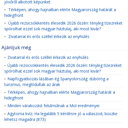
jövőről alkotott képünket
Térképen, ahogy hajnalban elérte Magyarország határát a
•
hidegfront
Újabb rezsicsökkentés élesedik 2026 őszén: tényleg tízezreket
•
spórolhat ezzel sok magyar háztulaj, aki most kivár?
Zivatarral és erős széllel érkezik az enyhülés
•
Ajánljuk még
Zivatarral és erős széllel érkezik az enyhülés
•
Újabb rezsicsökkentés élesedik 2026 őszén: tényleg tízezreket
•
spórolhat ezzel sok magyar háztulaj, aki most kivár?
Napfogyatkozás lázában ég Spanyolország: dübörög a
•
turizmus, meglódultak az árak
Térképen, ahogy hajnalban elérte Magyarország határát a
•
hidegfront
Minden várakozást felülmúlnak a Mol eredményei
•
Agytorna kvíz: Ha legalább 5 kérdésre jó a válaszod, büszke
•
lehetsz magadra (873)