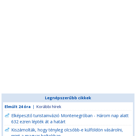
Legnépszerűbb cikkek
Elmúlt 24 óra
|
Korábbi hírek
Elképesztő turistainvázió Montenegróban - Három nap alatt
632 ezren lépték át a határt
Kiszámolták, hogy tényleg olcsóbb-e külföldön vásárolni,
mint a magyar boltokban