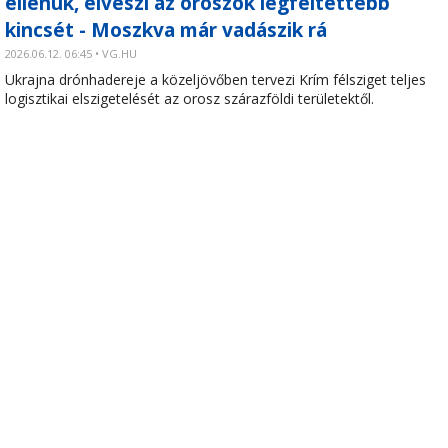
ellenük, elveszi az oroszok legféltettebb
kincsét - Moszkva már vadászik rá
2026.06.12. 06:45 • VG.HU
Ukrajna drónhadereje a közeljövőben tervezi Krím félsziget teljes
logisztikai elszigetelését az orosz szárazföldi területektől.