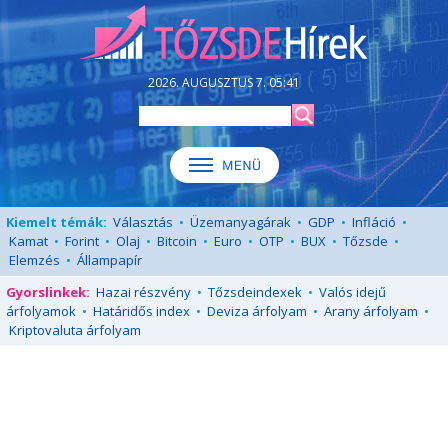
2026. AUGUSZTUS 7. 05:41
Kiemelt témák:
Választás
•
Üzemanyagárak
•
GDP
•
Infláció
•
Kamat
•
Forint
•
Olaj
•
Bitcoin
•
Euro
•
OTP
•
BUX
•
Tőzsde
•
Elemzés
•
Állampapír
Gyorslinkek:
Hazai részvény
•
Tőzsdeindexek
•
Valós idejű
árfolyamok
•
Határidős index
•
Deviza árfolyam
•
Arany árfolyam
•
Kriptovaluta árfolyam