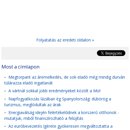
Folyatatás az eredeti oldalon »
Most a címlapon
Megtorpant az áremelkedés, de sok eladó még mindig durván
•
túlárazza eladó ingatlanát
A vártnál sokkal jobb eredményeket közölt a Mol
•
Napfogyatkozás lázában ég Spanyolország: dübörög a
•
turizmus, meglódultak az árak
Energiaválság idején felértékelődnek a korszerű otthonok -
•
mutatjuk, miből finanszírozható a felújítás
Az euróbevezetés ígérete gyökeresen megváltoztatta a
•