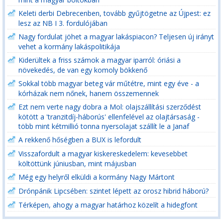
Keleti derbi Debrecenben, tovább gyűjtögetne az Újpest: ez
lesz az NB I 3. fordulójában
Nagy fordulat jöhet a magyar lakáspiacon? Teljesen új irányt
vehet a kormány lakáspolitikája
Kiderültek a friss számok a magyar iparról: óriási a
növekedés, de van egy komoly bökkenő
Sokkal több magyar beteg vár műtétre, mint egy éve - a
kórházak nem nőnek, hanem összemennek
Ezt nem verte nagy dobra a Mol: olajszállítási szerződést
kötött a 'tranzitdíj-háborús' ellenfelével az olajtársaság -
több mint kétmillió tonna nyersolajat szállít le a Janaf
A rekkenő hőségben a BUX is lefordult
Visszafordult a magyar kiskereskedelem: kevesebbet
költöttünk júniusban, mint májusban
Még egy helyről elküldi a kormány Nagy Mártont
Drónpánik Lipcsében: szintet lépett az orosz hibrid háború?
Térképen, ahogy a magyar határhoz közelít a hidegfont