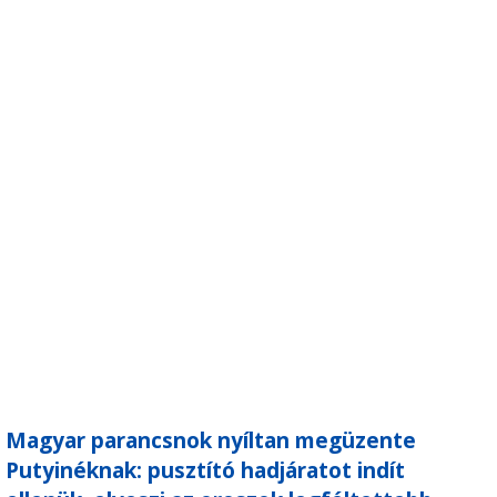
Magyar parancsnok nyíltan megüzente
Putyinéknak: pusztító hadjáratot indít