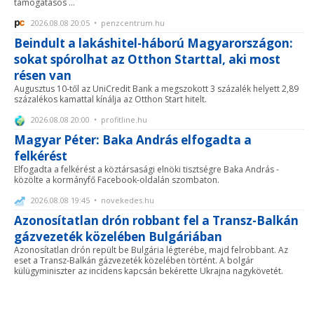
támogatásos ...
2026.08.08 20:05 • penzcentrum.hu
Beindult a lakáshitel-háború Magyarországon:
sokat spórolhat az Otthon Starttal, aki most
résen van
Augusztus 10-től az UniCredit Bank a megszokott 3 százalék helyett 2,89
százalékos kamattal kínálja az Otthon Start hitelt.
2026.08.08 20:00 • profitline.hu
Magyar Péter: Baka András elfogadta a
felkérést
Elfogadta a felkérést a köztársasági elnöki tisztségre Baka András -
közölte a kormányfő Facebook-oldalán szombaton.
2026.08.08 19:45 • novekedes.hu
Azonosítatlan drón robbant fel a Transz-Balkán
gázvezeték közelében Bulgáriában
Azonosítatlan drón repült be Bulgária légterébe, majd felrobbant. Az
eset a Transz-Balkán gázvezeték közelében történt. A bolgár
külügyminiszter az incidens kapcsán bekérette Ukrajna nagykövetét.