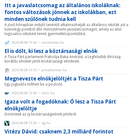
Itt a javaslatcsomag az általános iskoláknak:
fontos változások jönnek az iskolákban, ezt
minden szülőnek tudnia kell
A jövő hónapban induló tanévtől alkalmazhatják az általános iskolák azt a
tizennégy pontból álló minisztériumi javaslatcsomagot, amely az alsó
tagozatos oktatást tenné gyermekközpontúbbá.
2026.08.08 13:30 • novekedes.hu
El is dőlt, ki lesz a köztársasági elnök
A Tisza Párt parlamenti frakciója Baka Andrást, a Legfelsőbb Bíróság
korábbi elnökét jelöli köztársasági elnöknek.
2026.08.08 13:25 • privatbankar.hu
Megnevezte elnökjelöltjét a Tisza Párt
Egy jogtudós töltheti be a pozíciót.
2026.08.08 13:20 • mfor.hu
Igaza volt a fogadóknak: Ő lesz a Tisza Párt
elnökjelöltje
Döntöttek az új köztársaságielnök-jelöltről.
2026.08.08 13:20 • vg.hu
Vitézy Dávid: csaknem 2,3 milliárd forintot