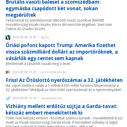
Brutális vasúti baleset a szomszédbam:
egymásba csapódott két vonat, sokan
megsérültek
Tehervonat és személyvonat ütközött össze szombat délelőtt
Horvátország északi részén, Kőrös (Krizevci) térségében, Sveti Ivan
Zabno és Gradec között.
2026.08.08 19:30 • vg.hu
Óriási pofont kapott Trump: Amerika fizethet
vissza százmilliárd dollárt az importőröknek, a
vásárlók egy centet sem kapnak
Mindennek a vásárlók isszák meg a levét.
2026.08.08 19:20 • penzcentrum.hu
Friss! Az Ötöslottó nyerőszámai a 32. játékhéten
Na, vajon elvitte-e valaki a 1 milliárd 555 millió forintos főnyereményt a
32. játékhéten? Mutatjuk az ötös lottó nyerőszámait és a nyereményeket!
2026.08.08 19:10 • novekedes.hu
Vízhiány mellett erdőtűz sújtja a Garda-tavat:
kétszáz embert menekítettek ki
Több mint kétszáz embert - közöttük számos turistát - menekítettek ki tűz
miatt az észak-olaszországi Garda-tónál. A környéket vízhiány is sújtja:
bírságot szabnak ki több településen azokra, akik vizet ...