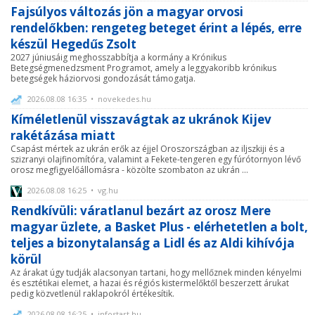
Fajsúlyos változás jön a magyar orvosi
rendelőkben: rengeteg beteget érint a lépés, erre
készül Hegedűs Zsolt
2027 júniusáig meghosszabbítja a kormány a Krónikus
Betegségmenedzsment Programot, amely a leggyakoribb krónikus
betegségek háziorvosi gondozását támogatja.
2026.08.08 16:35 • novekedes.hu
Kíméletlenül visszavágtak az ukránok Kijev
rakétázása miatt
Csapást mértek az ukrán erők az éjjel Oroszországban az iljszkiji és a
szizranyi olajfinomítóra, valamint a Fekete-tengeren egy fúrótornyon lévő
orosz megfigyelőállomásra - közölte szombaton az ukrán ...
2026.08.08 16:25 • vg.hu
Rendkívüli: váratlanul bezárt az orosz Mere
magyar üzlete, a Basket Plus - elérhetetlen a bolt,
teljes a bizonytalanság a Lidl és az Aldi kihívója
körül
Az árakat úgy tudják alacsonyan tartani, hogy mellőznek minden kényelmi
és esztétikai elemet, a hazai és régiós kistermelőktől beszerzett árukat
pedig közvetlenül raklapokról értékesítik.
2026.08.08 16:25 • infostart.hu