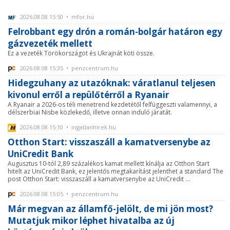
2026.08.08 15:50 • mfor.hu
Felrobbant egy drón a román-bolgár határon egy
gázvezeték mellett
Ez a vezeték Törökországot és Ukrajnát köti össze.
2026.08.08 15:35 • penzcentrum.hu
Hidegzuhany az utazóknak: váratlanul teljesen
kivonul erről a repülőtérről a Ryanair
A Ryanair a 2026-os téli menetrend kezdetétől felfüggeszti valamennyi, a
délszerbiai Nisbe közlekedő, illetve onnan induló járatát.
2026.08.08 15:10 • ingatlanhirek.hu
Otthon Start: visszaszáll a kamatversenybe az
UniCredit Bank
Augusztus 10-tól 2,89 százalékos kamat mellett kínálja az Otthon Start
hitelt az UniCredit Bank, ez jelentős megtakarítást jelenthet a standard The
post Otthon Start: visszaszáll a kamatversenybe az UniCredit ...
2026.08.08 15:05 • penzcentrum.hu
Már megvan az államfő-jelölt, de mi jön most?
Mutatjuk mikor léphet hivatalba az új