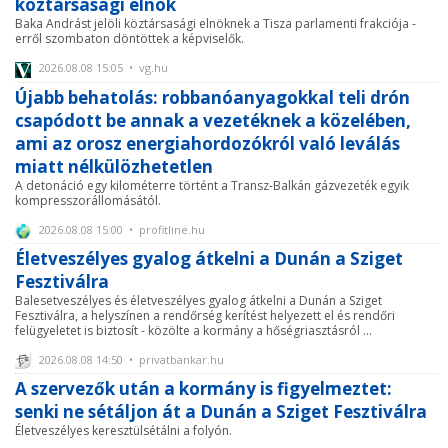
köztársasági elnök
Baka Andrást jelöli köztársasági elnöknek a Tisza parlamenti frakciója -
erről szombaton döntöttek a képviselők.
2026.08.08 15:05 • vg.hu
Újabb behatolás: robbanóanyagokkal teli drón
csapódott be annak a vezetéknek a közelében,
ami az orosz energiahordozókról való leválás
miatt nélkülözhetetlen
A detonáció egy kilométerre történt a Transz-Balkán gázvezeték egyik
kompresszorállomásától.
2026.08.08 15:00 • profitline.hu
Életveszélyes gyalog átkelni a Dunán a Sziget
Fesztiválra
Balesetveszélyes és életveszélyes gyalog átkelni a Dunán a Sziget
Fesztiválra, a helyszínen a rendőrség kerítést helyezett el és rendőri
felügyeletet is biztosít - közölte a kormány a hőségriasztásról ...
2026.08.08 14:50 • privatbankar.hu
A szervezők után a kormány is figyelmeztet:
senki ne sétáljon át a Dunán a Sziget Fesztiválra
Életveszélyes keresztülsétálni a folyón.