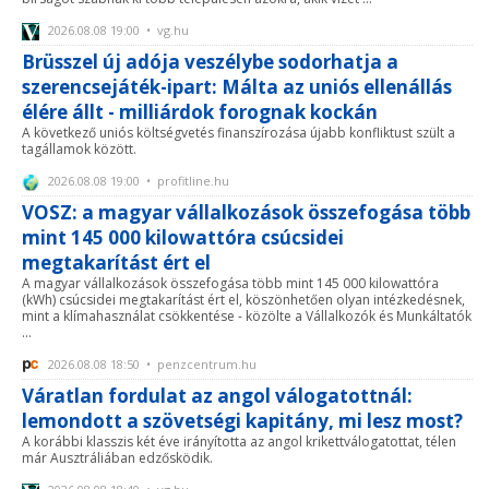
2026.08.08 19:00 • vg.hu
Brüsszel új adója veszélybe sodorhatja a
szerencsejáték-ipart: Málta az uniós ellenállás
élére állt - milliárdok forognak kockán
A következő uniós költségvetés finanszírozása újabb konfliktust szült a
tagállamok között.
2026.08.08 19:00 • profitline.hu
VOSZ: a magyar vállalkozások összefogása több
mint 145 000 kilowattóra csúcsidei
megtakarítást ért el
A magyar vállalkozások összefogása több mint 145 000 kilowattóra
(kWh) csúcsidei megtakarítást ért el, köszönhetően olyan intézkedésnek,
mint a klímahasználat csökkentése - közölte a Vállalkozók és Munkáltatók
...
2026.08.08 18:50 • penzcentrum.hu
Váratlan fordulat az angol válogatottnál:
lemondott a szövetségi kapitány, mi lesz most?
A korábbi klasszis két éve irányította az angol krikettválogatottat, télen
már Ausztráliában edzősködik.