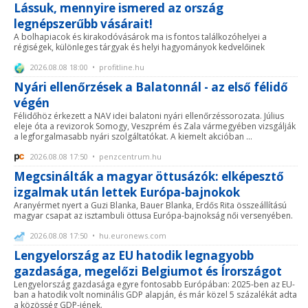
Lássuk, mennyire ismered az ország
legnépszerűbb vásárait!
A bolhapiacok és kirakodóvásárok ma is fontos találkozóhelyei a
régiségek, különleges tárgyak és helyi hagyományok kedvelőinek
2026.08.08 18:00 • profitline.hu
Nyári ellenőrzések a Balatonnál - az első félidő
végén
Félidőhöz érkezett a NAV idei balatoni nyári ellenőrzéssorozata. Július
eleje óta a revizorok Somogy, Veszprém és Zala vármegyében vizsgálják
a legforgalmasabb nyári szolgáltatókat. A kiemelt akcióban ...
2026.08.08 17:50 • penzcentrum.hu
Megcsinálták a magyar öttusázók: elképesztő
izgalmak után lettek Európa-bajnokok
Aranyérmet nyert a Guzi Blanka, Bauer Blanka, Erdős Rita összeállítású
magyar csapat az isztambuli öttusa Európa-bajnokság női versenyében.
2026.08.08 17:50 • hu.euronews.com
Lengyelország az EU hatodik legnagyobb
gazdasága, megelőzi Belgiumot és Írországot
Lengyelország gazdasága egyre fontosabb Európában: 2025-ben az EU-
ban a hatodik volt nominális GDP alapján, és már közel 5 százalékát adta
a közösség GDP-jének.