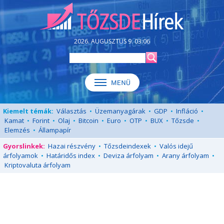
2026. AUGUSZTUS 9. 03:06
Kiemelt témák:
Választás
•
Üzemanyagárak
•
GDP
•
Infláció
•
Kamat
•
Forint
•
Olaj
•
Bitcoin
•
Euro
•
OTP
•
BUX
•
Tőzsde
•
Elemzés
•
Állampapír
Gyorslinkek:
Hazai részvény
•
Tőzsdeindexek
•
Valós idejű
árfolyamok
•
Határidős index
•
Deviza árfolyam
•
Arany árfolyam
•
Kriptovaluta árfolyam