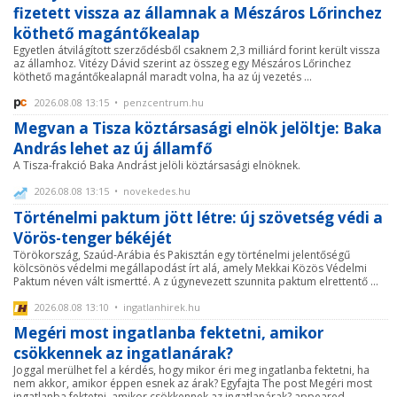
fizetett vissza az államnak a Mészáros Lőrinchez
köthető magántőkealap
Egyetlen átvilágított szerződésből csaknem 2,3 milliárd forint került vissza
az államhoz. Vitézy Dávid szerint az összeg egy Mészáros Lőrinchez
köthető magántőkealapnál maradt volna, ha az új vezetés ...
2026.08.08 13:15 • penzcentrum.hu
Megvan a Tisza köztársasági elnök jelöltje: Baka
András lehet az új államfő
A Tisza-frakció Baka Andrást jelöli köztársasági elnöknek.
2026.08.08 13:15 • novekedes.hu
Történelmi paktum jött létre: új szövetség védi a
Vörös-tenger békéjét
Törökország, Szaúd-Arábia és Pakisztán egy történelmi jelentőségű
kölcsönös védelmi megállapodást írt alá, amely Mekkai Közös Védelmi
Paktum néven vált ismertté. A z úgynevezett szunnita paktum elrettentő ...
2026.08.08 13:10 • ingatlanhirek.hu
Megéri most ingatlanba fektetni, amikor
csökkennek az ingatlanárak?
Joggal merülhet fel a kérdés, hogy mikor éri meg ingatlanba fektetni, ha
nem akkor, amikor éppen esnek az árak? Egyfajta The post Megéri most
ingatlanba fektetni, amikor csökkennek az ingatlanárak? appeared ...