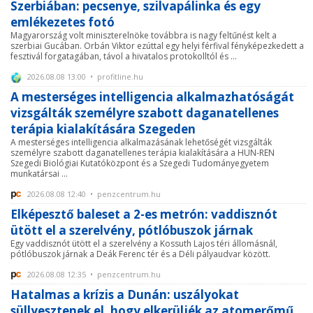
Szerbiában: pecsenye, szilvapálinka és egy
emlékezetes fotó
Magyarország volt miniszterelnöke továbbra is nagy feltűnést kelt a
szerbiai Gucában. Orbán Viktor ezúttal egy helyi férfival fényképezkedett a
fesztivál forgatagában, távol a hivatalos protokolltól és ...
2026.08.08 13:00 • profitline.hu
A mesterséges intelligencia alkalmazhatóságát
vizsgálták személyre szabott daganatellenes
terápia kialakítására Szegeden
A mesterséges intelligencia alkalmazásának lehetőségét vizsgálták
személyre szabott daganatellenes terápia kialakítására a HUN-REN
Szegedi Biológiai Kutatóközpont és a Szegedi Tudományegyetem
munkatársai ...
2026.08.08 12:40 • penzcentrum.hu
Elképesztő baleset a 2-es metrón: vaddisznót
ütött el a szerelvény, pótlóbuszok járnak
Egy vaddisznót ütött el a szerelvény a Kossuth Lajos téri állomásnál,
pótlóbuszok járnak a Deák Ferenc tér és a Déli pályaudvar között.
2026.08.08 12:35 • penzcentrum.hu
Hatalmas a krízis a Dunán: uszályokat
süllyesztenek el, hogy elkerüljék az atomerőmű