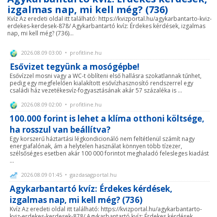
izgalmas nap, mi kell még? (736)
Kvíz Az eredeti oldal itt található: https://kvizportal.hu/agykarbantarto-kviz-
erdekes-kerdesek-878/ Agykarbantartó kvíz: Érdekes kérdések, izgalmas
nap, mi kell még? (736)...
2026.08.09 03:00 • profitline.hu
Esővizet tegyünk a mosógépbe!
Esővízzel mosni vagy a WC-t öblíteni első hallásra szokatlannak tűnhet,
pedig egy megfelelően kialakított esővízhasznosító rendszerrel egy
családi ház vezetékesvíz-fogyasztásának akár 57 százaléka is ...
2026.08.09 02:00 • profitline.hu
100.000 forint is lehet a klíma otthoni költsége,
ha rosszul van beállítva?
Egy korszerű háztartási légkondicionáló nem feltétlenül számít nagy
energiafalónak, ám a helytelen használat könnyen több tízezer,
szélsőséges esetben akár 100 000 forintot meghaladó felesleges kiadást
...
2026.08.09 01:45 • gazdasagportal.hu
Agykarbantartó kvíz: Érdekes kérdések,
izgalmas nap, mi kell még? (736)
Kvíz Az eredeti oldal itt található: https://kvizportal.hu/agykarbantarto-
kviz-erdekes-kerdesek-878/ Agykarbantartó kvíz: Érdekes kérdések,