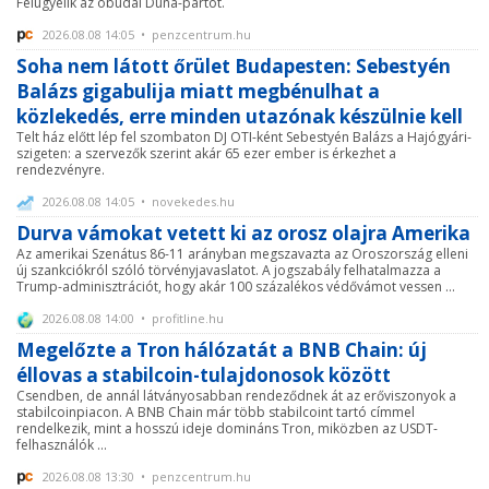
Felügyelik az óbudai Duna-partot.
2026.08.08 14:05 • penzcentrum.hu
Soha nem látott őrület Budapesten: Sebestyén
Balázs gigabulija miatt megbénulhat a
közlekedés, erre minden utazónak készülnie kell
Telt ház előtt lép fel szombaton DJ OTI-ként Sebestyén Balázs a Hajógyári-
szigeten: a szervezők szerint akár 65 ezer ember is érkezhet a
rendezvényre.
2026.08.08 14:05 • novekedes.hu
Durva vámokat vetett ki az orosz olajra Amerika
Az amerikai Szenátus 86-11 arányban megszavazta az Oroszország elleni
új szankciókról szóló törvényjavaslatot. A jogszabály felhatalmazza a
Trump-adminisztrációt, hogy akár 100 százalékos védővámot vessen ...
2026.08.08 14:00 • profitline.hu
Megelőzte a Tron hálózatát a BNB Chain: új
éllovas a stabilcoin-tulajdonosok között
Csendben, de annál látványosabban rendeződnek át az erőviszonyok a
stabilcoinpiacon. A BNB Chain már több stabilcoint tartó címmel
rendelkezik, mint a hosszú ideje domináns Tron, miközben az USDT-
felhasználók ...
2026.08.08 13:30 • penzcentrum.hu