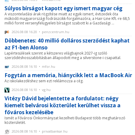
Súlyos bírságot kapott egy ismert magyar cég
A viszonteladási árak rögzítése miatt az egyik ismert, évtizedek óta
működő magyarországi fodrászcikk-forgalmazóra, a Hair-Line Kft.-re 68,5
millió forint versenyfelügyeleti bírságot szabott ki a Gazdasági ...
2026.08.08 16:20 • penzcentrum.hu
Döbbenetes: 40 millió dolláros szerződést kaphat
az F1-ben Alonso
Lapértesülések szerint a kétszeres világbajnok 2027-ig szóló
szerződéshosszabbításban állapodott meg a silverstone-i csapattal.
2026.08.08 16:10 • mfor.hu
Fogytán a memória, hiánycikk lett a MacBook Air
Az iskolakezdéshez sem ezt reklámozza a cég.
2026.08.08 16:10 • vg.hu
Vitézy Dávid bejelentette a fordulatot: négy
kiemelt belvárosi közterület kerülhet vissza a
főváros kezelésébe
Ismét a Fővárosi Önkormányzat kezelheti Budapest több meghatározó
közterületét.
2026.08.08 16:10 • privatbankar.hu