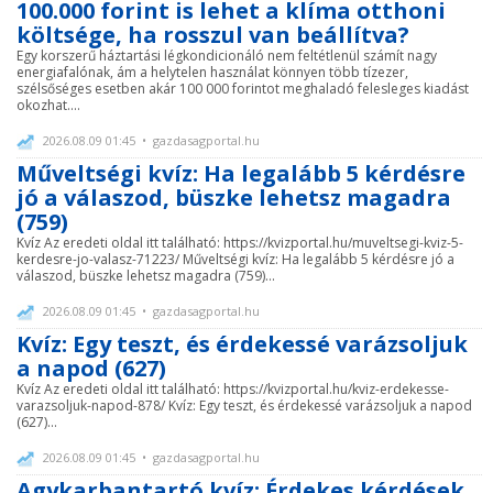
100.000 forint is lehet a klíma otthoni
költsége, ha rosszul van beállítva?
Egy korszerű háztartási légkondicionáló nem feltétlenül számít nagy
energiafalónak, ám a helytelen használat könnyen több tízezer,
szélsőséges esetben akár 100 000 forintot meghaladó felesleges kiadást
okozhat....
2026.08.09 01:45 • gazdasagportal.hu
Műveltségi kvíz: Ha legalább 5 kérdésre
jó a válaszod, büszke lehetsz magadra
(759)
Kvíz Az eredeti oldal itt található: https://kvizportal.hu/muveltsegi-kviz-5-
kerdesre-jo-valasz-71223/ Műveltségi kvíz: Ha legalább 5 kérdésre jó a
válaszod, büszke lehetsz magadra (759)...
2026.08.09 01:45 • gazdasagportal.hu
Kvíz: Egy teszt, és érdekessé varázsoljuk
a napod (627)
Kvíz Az eredeti oldal itt található: https://kvizportal.hu/kviz-erdekesse-
varazsoljuk-napod-878/ Kvíz: Egy teszt, és érdekessé varázsoljuk a napod
(627)...
2026.08.09 01:45 • gazdasagportal.hu
Agykarbantartó kvíz: Érdekes kérdések,