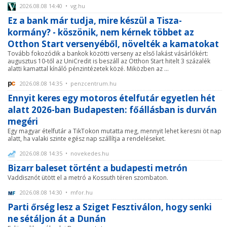
2026.08.08 14:40 • vg.hu
Ez a bank már tudja, mire készül a Tisza-
kormány? - köszönik, nem kérnek többet az
Otthon Start versenyéből, növelték a kamatokat
Tovább fokozódik a bankok közötti verseny az első lakást vásárlókért:
augusztus 10-től az UniCredit is beszáll az Otthon Start hitelt 3 százalék
alatti kamattal kínáló pénzintézetek közé. Miközben az ...
2026.08.08 14:35 • penzcentrum.hu
Ennyit keres egy motoros ételfutár egyetlen hét
alatt 2026-ban Budapesten: főállásban is durván
megéri
Egy magyar ételfutár a TikTokon mutatta meg, mennyit lehet keresni öt nap
alatt, ha valaki szinte egész nap szállítja a rendeléseket.
2026.08.08 14:35 • novekedes.hu
Bizarr baleset történt a budapesti metrón
Vaddisznót ütött el a metró a Kossuth téren szombaton.
2026.08.08 14:30 • mfor.hu
Parti őrség lesz a Sziget Fesztiválon, hogy senki
ne sétáljon át a Dunán