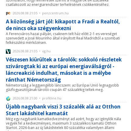
szombaton, hogy felmérések szerint a magyarok 84 százaléka
csatlakozott az energiarendszer terhelésének csökkentéséhez.
2026.08.08 21:05 • penzcentrum.hu
A közönség járt jól: kikapott a Fradi a Realtól,
de nincs oka szégyenkezni
A Ferencváros hazai pályán, csaknem telt ház előtt 2-1-es vereséget
szenvedett a José Mourinho által irányított Real Madridtól a szombati
felkészülési mérkőzésen.
2026.08.08 21:05 • vg.hu
Vészesen kiürültek a tárolók: sokkoló részletek
szivárogtak ki az európai energiaválságról -
láncreakció indulhat, másokat is a mélybe
ránthat Németország
Németország a leggyengébb láncszem: az Európai Unió legnagyobb
gázfogyasztójának tárolói csupán 47 százalékig teltek meg.
2026.08.08 21:00 • profitline.hu
Újabb nagybank viszi 3 százalék alá az Otthon
Start lakáshitel kamatát
Még egy nagybank kamatkedvezményt ad azért, hogy az igénylők nála
vegyék fel a kedvezményes, maximum 3 százalékos kamatú Otthon
Startot. 2026-ban az új lakáshitelek 80 százaléka valamilyen állami