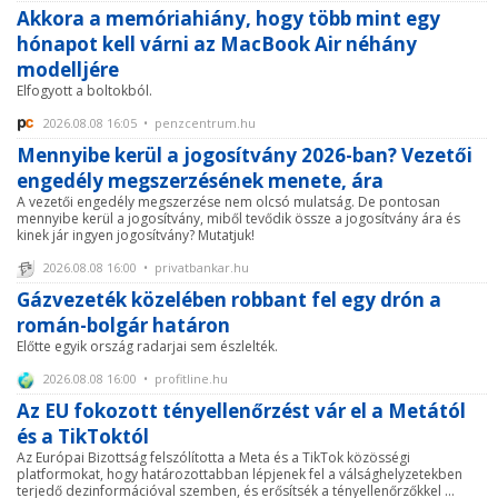
Akkora a memóriahiány, hogy több mint egy
hónapot kell várni az MacBook Air néhány
modelljére
Elfogyott a boltokból.
2026.08.08 16:05 • penzcentrum.hu
Mennyibe kerül a jogosítvány 2026-ban? Vezetői
engedély megszerzésének menete, ára
A vezetői engedély megszerzése nem olcsó mulatság. De pontosan
mennyibe kerül a jogosítvány, miből tevődik össze a jogosítvány ára és
kinek jár ingyen jogosítvány? Mutatjuk!
2026.08.08 16:00 • privatbankar.hu
Gázvezeték közelében robbant fel egy drón a
román-bolgár határon
Előtte egyik ország radarjai sem észlelték.
2026.08.08 16:00 • profitline.hu
Az EU fokozott tényellenőrzést vár el a Metától
és a TikToktól
Az Európai Bizottság felszólította a Meta és a TikTok közösségi
platformokat, hogy határozottabban lépjenek fel a válsághelyzetekben
terjedő dezinformációval szemben, és erősítsék a tényellenőrzőkkel ...