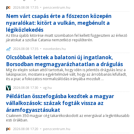
2026.08.08 17:35 • penzcentrum.hu
Nem várt csapás érte a főszezon közepén
nyaralókat: kitört a vulkán, megbénult a
légiközlekedés
Az Etna újabb kitörése miatt szombaton fel kellett függeszteni az érkező
járatokat a szicíliai Catania nemzetközi repülőterén.
2026.08.08 17:35 • novekedes.hu
Olcsóbbak lettek a balatoni új ingatlanok,
Borsodban megmagyarázhatatlan a drágulás
Míg év elején sokan attól tartottak, hogy idén is jelentős drágulás lesz a
lakáspiacon, mostanra egyértelművé vált, hogy az árrobbanás kifulladt,
és a piac a fokozatos normalizálódás irányába mozdult ...
2026.08.08 17:30 • vg.hu
Példátlan összefogásba kezdtek a magyar
vállalkozások: százak fogták vissza az
áramfogyasztásukat
Csaknem 350 magyar cég takarékoskodott az energiával a legkritikusabb
esti órákban.
2026.08.08 17:20 • penzcentrum.hu