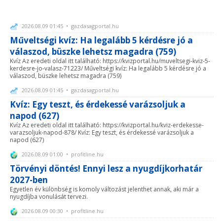
2026.08.09 01:45 • gazdasagportal.hu
Műveltségi kvíz: Ha legalább 5 kérdésre jó a
válaszod, büszke lehetsz magadra (759)
Kvíz Az eredeti oldal itt található: https://kvizportal.hu/muveltsegi-kviz-5-
kerdesre-jo-valasz-71223/ Műveltségi kvíz: Ha legalább 5 kérdésre jó a
válaszod, büszke lehetsz magadra (759)
2026.08.09 01:45 • gazdasagportal.hu
Kvíz: Egy teszt, és érdekessé varázsoljuk a
napod (627)
Kvíz Az eredeti oldal itt található: https://kvizportal.hu/kviz-erdekesse-
varazsoljuk-napod-878/ Kvíz: Egy teszt, és érdekessé varázsoljuk a
napod (627)
2026.08.09 01:00 • profitline.hu
Törvényi döntés! Ennyi lesz a nyugdíjkorhatár
2027-ben
Egyetlen év különbség is komoly változást jelenthet annak, aki már a
nyugdíjba vonulását tervezi.
2026.08.09 00:30 • profitline.hu