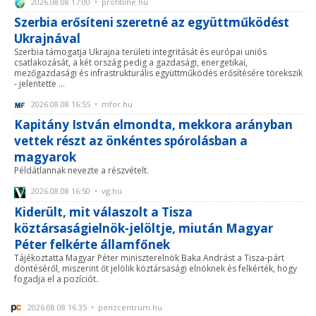
2026.08.08 17:00 • profitline.hu
Szerbia erősíteni szeretné az együttműködést
Ukrajnával
Szerbia támogatja Ukrajna területi integritását és európai uniós
csatlakozását, a két ország pedig a gazdasági, energetikai,
mezőgazdasági és infrastrukturális együttműködés erősítésére törekszik
- jelentette ...
2026.08.08 16:55 • mfor.hu
Kapitány István elmondta, mekkora arányban
vettek részt az önkéntes spórolásban a
magyarok
Példátlannak nevezte a részvételt.
2026.08.08 16:50 • vg.hu
Kiderült, mit válaszolt a Tisza
köztársaságielnök-jelöltje, miután Magyar
Péter felkérte államfőnek
Tájékoztatta Magyar Péter miniszterelnök Baka Andrást a Tisza-párt
döntéséről, miszerint őt jelölik köztársasági elnöknek és felkérték, hogy
fogadja el a pozíciót.
2026.08.08 16:35 • penzcentrum.hu