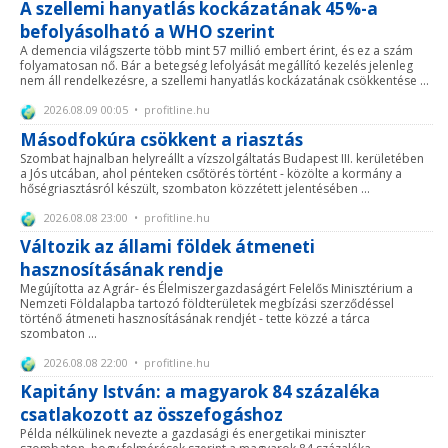
A szellemi hanyatlás kockázatának 45%-a
befolyásolható a WHO szerint
A demencia világszerte több mint 57 millió embert érint, és ez a szám
folyamatosan nő. Bár a betegség lefolyását megállító kezelés jelenleg
nem áll rendelkezésre, a szellemi hanyatlás kockázatának csökkentése ...
2026.08.09 00:05 • profitline.hu
Másodfokúra csökkent a riasztás
Szombat hajnalban helyreállt a vízszolgáltatás Budapest III. kerületében
a Jós utcában, ahol pénteken csőtörés történt - közölte a kormány a
hőségriasztásról készült, szombaton közzétett jelentésében ...
2026.08.08 23:00 • profitline.hu
Változik az állami földek átmeneti
hasznosításának rendje
Megújította az Agrár- és Élelmiszergazdaságért Felelős Minisztérium a
Nemzeti Földalapba tartozó földterületek megbízási szerződéssel
történő átmeneti hasznosításának rendjét - tette közzé a tárca
szombaton ...
2026.08.08 22:00 • profitline.hu
Kapitány István: a magyarok 84 százaléka
csatlakozott az összefogáshoz
Példa nélkülinek nevezte a gazdasági és energetikai miniszter