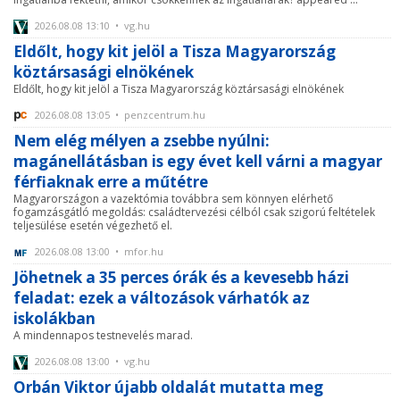
2026.08.08 13:10 • vg.hu
Eldőlt, hogy kit jelöl a Tisza Magyarország
köztársasági elnökének
Eldőlt, hogy kit jelöl a Tisza Magyarország köztársasági elnökének
2026.08.08 13:05 • penzcentrum.hu
Nem elég mélyen a zsebbe nyúlni:
magánellátásban is egy évet kell várni a magyar
férfiaknak erre a műtétre
Magyarországon a vazektómia továbbra sem könnyen elérhető
fogamzásgátló megoldás: családtervezési célból csak szigorú feltételek
teljesülése esetén végezhető el.
2026.08.08 13:00 • mfor.hu
Jöhetnek a 35 perces órák és a kevesebb házi
feladat: ezek a változások várhatók az
iskolákban
A mindennapos testnevelés marad.
2026.08.08 13:00 • vg.hu
Orbán Viktor újabb oldalát mutatta meg