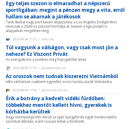
Egy teljes szezon is elmaradhat a népszerű
sportligában: megint a pénzen megy a vita, erről
hallani se akarnak a játékosok
Tarik Skubal nagy port kavart átigazolása a Los Angeles Dodgershez
nemcsak a 2026-os szezont formálja át, hanem a liga jövőjét is
alapjaiban rengetheti meg.
2026.08.08 17:15 • mfor.hu
Túl vagyunk a válságon, vagy csak most jön a
neheze? Ez Viszont Privát
Az energiakrízis a jövőben még fojtogatóbb lehet.
2026.08.08 17:10 • privatbankar.hu
Az oroszok nem tudnak kiszeretni Vietnámból
Idén várhatóan csaknem egymillió orosz turista utazik Vietnámba.
2026.08.08 17:05 • penzcentrum.hu
Érik a botrány a kedvelt vidéki fürdőben:
többekhez mentőt kellett hívni, gyerekek is
kórházba kerültek
Nagy mennyiségű klór került az Igali Gyógyfürdő egyik medencéjébe
szombat délután, ezért rosszul lettek a fürdőzők.