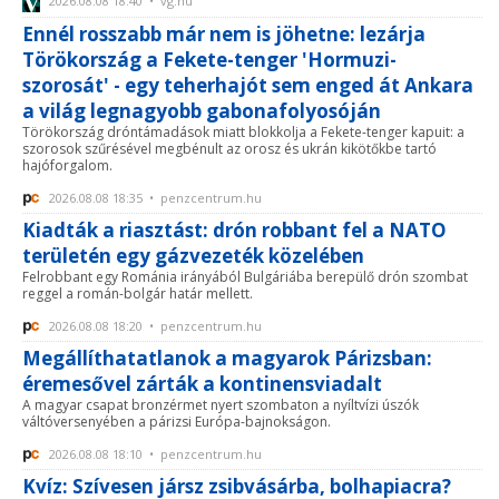
2026.08.08 18:40 • vg.hu
Ennél rosszabb már nem is jöhetne: lezárja
Törökország a Fekete-tenger 'Hormuzi-
szorosát' - egy teherhajót sem enged át Ankara
a világ legnagyobb gabonafolyosóján
Törökország dróntámadások miatt blokkolja a Fekete-tenger kapuit: a
szorosok szűrésével megbénult az orosz és ukrán kikötőkbe tartó
hajóforgalom.
2026.08.08 18:35 • penzcentrum.hu
Kiadták a riasztást: drón robbant fel a NATO
területén egy gázvezeték közelében
Felrobbant egy Románia irányából Bulgáriába berepülő drón szombat
reggel a román-bolgár határ mellett.
2026.08.08 18:20 • penzcentrum.hu
Megállíthatatlanok a magyarok Párizsban:
éremesővel zárták a kontinensviadalt
A magyar csapat bronzérmet nyert szombaton a nyíltvízi úszók
váltóversenyében a párizsi Európa-bajnokságon.
2026.08.08 18:10 • penzcentrum.hu
Kvíz: Szívesen jársz zsibvásárba, bolhapiacra?