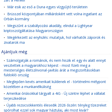
zárt a Henkel
Már esik az eső a Duna egyes vízgyűjtő területein
•
Brüsszel központjában milliárdokért vett volna ingatlant az
•
Orbán-kormány
Megszűnt a szabályozási akadály, elindul a Lightyear
•
kriptoszolgáltatása Magyarországon
Megérkezett az enyhülés: mutatjuk, hol várhatók záporok és
•
zivatarok ma
Ajánljuk még
Számolgatják a románok, és nem hiszik el: egy év alatt ennyit
•
vesztettek a magyarokhoz képest - most fizeti meg a
mesterséges életszínvonal-javítás árát a megszorításokban
fuldokló ország
Meglepően kevés amerikait küldenek el - történelmi mélypont
•
közelében a munkanélküliség
Amerikai óriásokkal tárgyalt a 4iG - Új szintre léphet a vállalat
•
terjeszkedése
Újabb rezsicsökkentés élesedik 2026 őszén: tényleg tízezreket
•
spórolhat ezzel sok magyar háztulaj, aki most kivár?