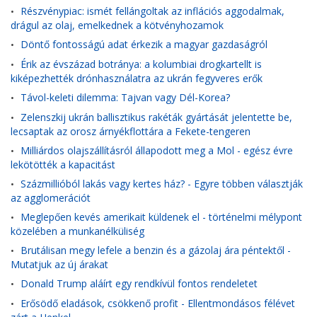
Részvénypiac: ismét fellángoltak az inflációs aggodalmak,
•
drágul az olaj, emelkednek a kötvényhozamok
Döntő fontosságú adat érkezik a magyar gazdaságról
•
Érik az évszázad botránya: a kolumbiai drogkartellt is
•
kiképezhették drónhasználatra az ukrán fegyveres erők
Távol-keleti dilemma: Tajvan vagy Dél-Korea?
•
Zelenszkij ukrán ballisztikus rakéták gyártását jelentette be,
•
lecsaptak az orosz árnyékflottára a Fekete-tengeren
Milliárdos olajszállításról állapodott meg a Mol - egész évre
•
lekötötték a kapacitást
Százmillióból lakás vagy kertes ház? - Egyre többen választják
•
az agglomerációt
Meglepően kevés amerikait küldenek el - történelmi mélypont
•
közelében a munkanélküliség
Brutálisan megy lefele a benzin és a gázolaj ára péntektől -
•
Mutatjuk az új árakat
Donald Trump aláírt egy rendkívül fontos rendeletet
•
Erősödő eladások, csökkenő profit - Ellentmondásos félévet
•