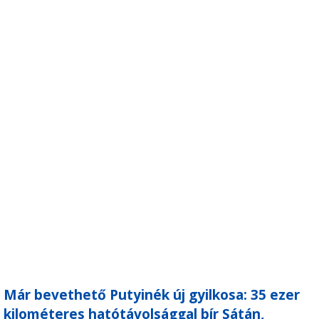
Már bevethető Putyinék új gyilkosa: 35 ezer
kilométeres hatótávolsággal bír Sátán,