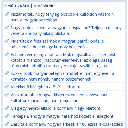
Elmúlt 24 óra
|
Korábbi hírek
Kiszámolták, hogy tényleg olcsóbb-e külföldön vásárolni,
mint a magyar boltokban
Nagy fordulat jöhet a magyar lakáspiacon? Teljesen új irányt
vehet a kormány lakáspolitikája
Kiderültek a friss számok a magyar iparról: óriási a
növekedés, de van egy komoly bökkenő
Ezt nem verte nagy dobra a Mol: olajszállítási szerződést
kötött a 'tranzitdíj-háborús' ellenfelével az olajtársaság -
több mint kétmillió tonna nyersolajat szállít le a Janaf
Sokkal több magyar beteg vár műtétre, mint egy éve - a
kórházak nem nőnek, hanem összemennek
A rekkenő hőségben a BUX is lefordult
Visszafordult a magyar kiskereskedelem: kevesebbet
költöttünk júniusban, mint májusban
Még egy helyről elküldi a kormány Nagy Mártont
Térképen, ahogy a magyar határhoz közelít a hidegfont
Elárulta a kormány, hogyan érkezik a 100 ezres iskolakezdési