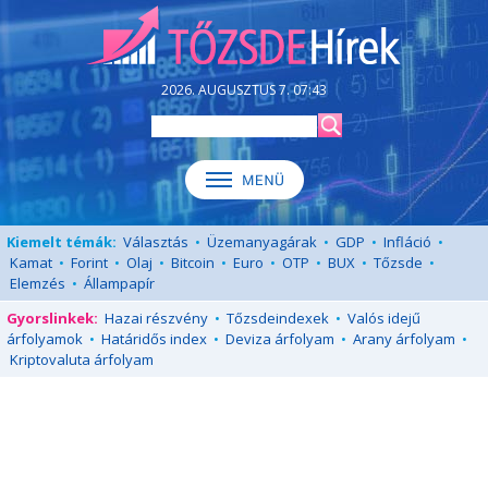
2026. AUGUSZTUS 7. 07:43
Kiemelt témák:
Választás
•
Üzemanyagárak
•
GDP
•
Infláció
•
Kamat
•
Forint
•
Olaj
•
Bitcoin
•
Euro
•
OTP
•
BUX
•
Tőzsde
•
Elemzés
•
Állampapír
Gyorslinkek:
Hazai részvény
•
Tőzsdeindexek
•
Valós idejű
árfolyamok
•
Határidős index
•
Deviza árfolyam
•
Arany árfolyam
•
Kriptovaluta árfolyam