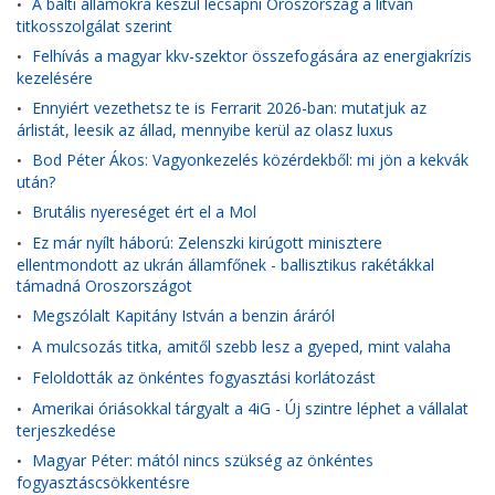
A balti államokra készül lecsapni Oroszország a litván
•
titkosszolgálat szerint
Felhívás a magyar kkv-szektor összefogására az energiakrízis
•
kezelésére
Ennyiért vezethetsz te is Ferrarit 2026-ban: mutatjuk az
•
árlistát, leesik az állad, mennyibe kerül az olasz luxus
Bod Péter Ákos: Vagyonkezelés közérdekből: mi jön a kekvák
•
után?
Brutális nyereséget ért el a Mol
•
Ez már nyílt háború: Zelenszki kirúgott minisztere
•
ellentmondott az ukrán államfőnek - ballisztikus rakétákkal
támadná Oroszországot
Megszólalt Kapitány István a benzin áráról
•
A mulcsozás titka, amitől szebb lesz a gyeped, mint valaha
•
Feloldották az önkéntes fogyasztási korlátozást
•
Amerikai óriásokkal tárgyalt a 4iG - Új szintre léphet a vállalat
•
terjeszkedése
Magyar Péter: mától nincs szükség az önkéntes
•
fogyasztáscsökkentésre