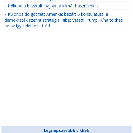
Hőkupola bezárult: bajban a klímát használók is
•
Különös dolgot tett Amerika: bezárt 5 konzulátust, a
•
demokraták szerint stratégiai hibát vétett Trump, Kína töltheti
be az így keletkezett űrt
Legnépszerűbb cikkek