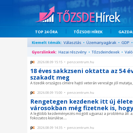
TOP 24 ÓRA
TŐZSDEI HÍREK
GAZDAS
Kiemelt témák:
Választás
•
Üzemanyagárak
•
GDP
•
Gyorslinkek:
Hazai részvény
•
Tőzsdeindexek
•
Való
2026.08.09 15:15 • penzcentrum.hu
18 éves sakkzseni oktatta az 54 
szakadt meg
A tizedik országos címére hajtó veterán veresége jól mutatja, 
2026.08.09 15:00 • penzcentrum.hu
Rengetegen kezdenek itt új élete
városokban még fizetnek is, hogy
A legtöbb kezdeményezés mögött ugyanaz a probléma áll: az 
fokozatos kiürülése....
2026.08.09 14:35 • penzcentrum.hu