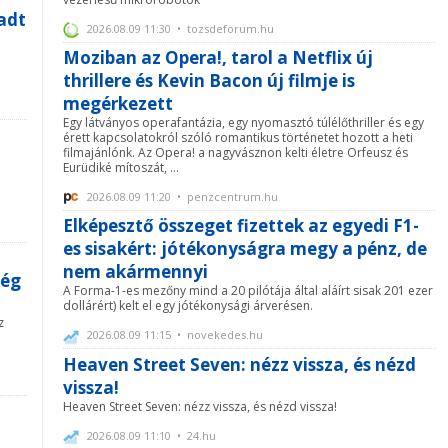
adt
2026.08.09 11:30 • tozsdeforum.hu
Moziban az Opera!, tarol a Netflix új
thrillere és Kevin Bacon új filmje is
megérkezett
Egy látványos operafantázia, egy nyomasztó túlélőthriller és egy
érett kapcsolatokról szóló romantikus történetet hozott a heti
filmajánlónk. Az Opera! a nagyvásznon kelti életre Orfeusz és
Eurüdiké mítoszát, ...
2026.08.09 11:20 • penzcentrum.hu
Elképesztő összeget fizettek az egyedi F1-
es sisakért: jótékonyságra megy a pénz, de
nem akármennyi
még
A Forma-1-es mezőny mind a 20 pilótája által aláírt sisak 201 ezer
dollárért) kelt el egy jótékonysági árverésen.
z
2026.08.09 11:15 • novekedes.hu
Heaven Street Seven: nézz vissza, és nézd
vissza!
Heaven Street Seven: nézz vissza, és nézd vissza!
2026.08.09 11:10 • 24.hu