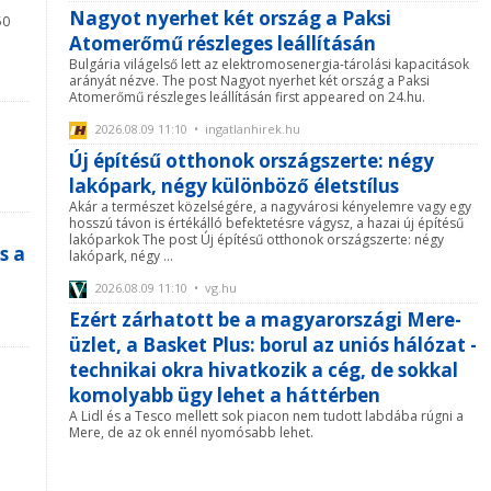
Nagyot nyerhet két ország a Paksi
50
i
Atomerőmű részleges leállításán
Bulgária világelső lett az elektromosenergia-tárolási kapacitások
arányát nézve. The post Nagyot nyerhet két ország a Paksi
Atomerőmű részleges leállításán first appeared on 24.hu.
2026.08.09 11:10 • ingatlanhirek.hu
Új építésű otthonok országszerte: négy
lakópark, négy különböző életstílus
Akár a természet közelségére, a nagyvárosi kényelemre vagy egy
hosszú távon is értékálló befektetésre vágysz, a hazai új építésű
lakóparkok The post Új építésű otthonok országszerte: négy
s a
lakópark, négy ...
2026.08.09 11:10 • vg.hu
Ezért zárhatott be a magyarországi Mere-
üzlet, a Basket Plus: borul az uniós hálózat -
technikai okra hivatkozik a cég, de sokkal
komolyabb ügy lehet a háttérben
A Lidl és a Tesco mellett sok piacon nem tudott labdába rúgni a
Mere, de az ok ennél nyomósabb lehet.