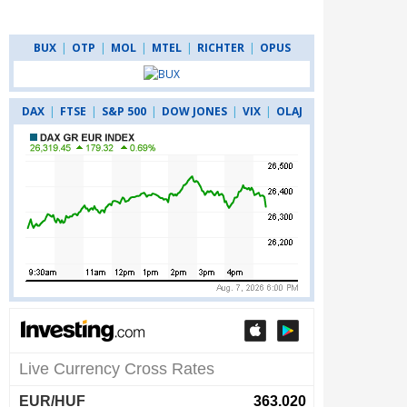
BUX
|
OTP
|
MOL
|
MTEL
|
RICHTER
|
OPUS
DAX
|
FTSE
|
S&P 500
|
DOW JONES
|
VIX
|
OLAJ