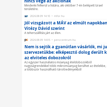
nincs vége az akciónak
Mindenki felkerül a listára, aki október 7-én belépett Izrael
területére.
2026.08.09 14:10 • mfor.hu
Jól vizsgázott a MÁV az elmúlt napokba
Vitézy Dávid szerint
A teherszállítás járt az élen.
2026.08.09 14:05 • penzcentrum.hu
Nem is sejtik a gyanútlan vásárlók, mi ju
szervezetükbe: elképesztő dolog derült k
az elviteles dobozokról
Az egyszer használatos műanyag ételdobozokból
nagyságrendekkel több mikroműanyag kerülhet az ételekbe, 
a többször használható tárolóedényekből