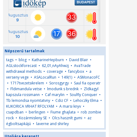
Népszerű tartalmak
tags
•
blog
•
KatharineHepburn
•
David Blair
•
AGLstockforecast
•
62,01,nAyAhwzj
•
AvaTrade
withdrawal methods
•
coverage
•
fancybox
•
a
verseny vege
•
ASALocalRun
•
149(1)
•
ASMonacoFC
•
1717tvezetsikrelem
•
Sorosgyrgy
•
Saul fia operatr
•
Fldimandula vetse
•
lmodunk s brednk
•
Zldkagyl
kapszula rossmann
•
Caf marylin
•
Soulfly Conquer
•
Tb lemondsa nyomtatvny
•
Cdiz CF
•
Lehoczky Elma
•
KUKORICA VRHAT RFOLYAM
•
A marsi knyv
•
csapdban
•
berlingen
•
Fiume ghajlata
•
rob zombie
rock
•
Kozármisleny SE
•
Olcs hasznlt gumi
•
az
égboltsapkájú
•
laverne and shirley
Utoljára keresett