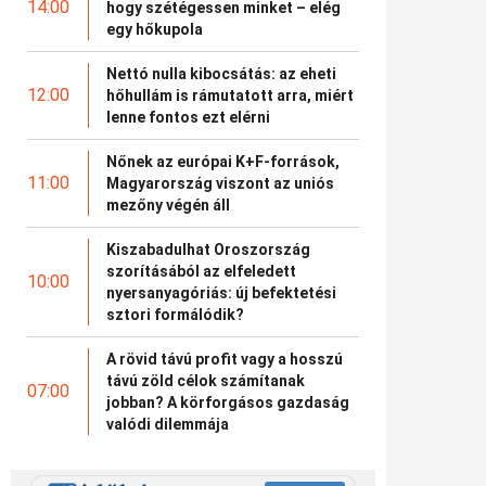
14:00
hogy szétégessen minket – elég
egy hőkupola
Nettó nulla kibocsátás: az eheti
12:00
hőhullám is rámutatott arra, miért
lenne fontos ezt elérni
Nőnek az európai K+F-források,
11:00
Magyarország viszont az uniós
mezőny végén áll
Kiszabadulhat Oroszország
szorításából az elfeledett
10:00
nyersanyagóriás: új befektetési
sztori formálódik?
A rövid távú profit vagy a hosszú
távú zöld célok számítanak
07:00
jobban? A körforgásos gazdaság
valódi dilemmája