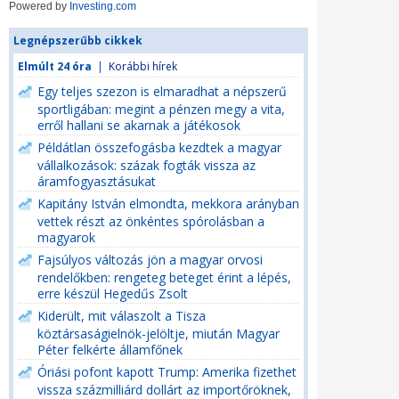
Powered by
Investing.com
Legnépszerűbb cikkek
Elmúlt 24 óra
|
Korábbi hírek
Egy teljes szezon is elmaradhat a népszerű
sportligában: megint a pénzen megy a vita,
erről hallani se akarnak a játékosok
Példátlan összefogásba kezdtek a magyar
vállalkozások: százak fogták vissza az
áramfogyasztásukat
Kapitány István elmondta, mekkora arányban
vettek részt az önkéntes spórolásban a
magyarok
Fajsúlyos változás jön a magyar orvosi
rendelőkben: rengeteg beteget érint a lépés,
erre készül Hegedűs Zsolt
Kiderült, mit válaszolt a Tisza
köztársaságielnök-jelöltje, miután Magyar
Péter felkérte államfőnek
Óriási pofont kapott Trump: Amerika fizethet
vissza százmilliárd dollárt az importőröknek,