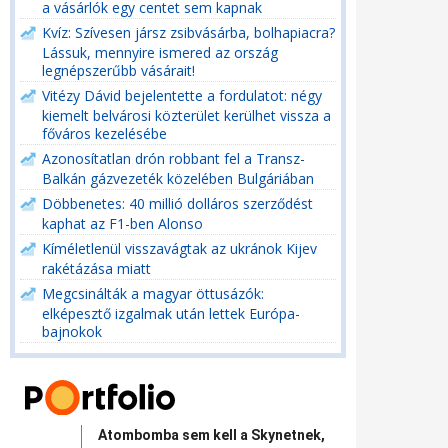
a vásárlók egy centet sem kapnak
Kvíz: Szívesen jársz zsibvásárba, bolhapiacra?
Lássuk, mennyire ismered az ország
legnépszerűbb vásárait!
Vitézy Dávid bejelentette a fordulatot: négy
kiemelt belvárosi közterület kerülhet vissza a
főváros kezelésébe
Azonosítatlan drón robbant fel a Transz-
Balkán gázvezeték közelében Bulgáriában
Döbbenetes: 40 millió dolláros szerződést
kaphat az F1-ben Alonso
Kíméletlenül visszavágtak az ukránok Kijev
rakétázása miatt
Megcsinálták a magyar öttusázók:
elképesztő izgalmak után lettek Európa-
bajnokok
Atombomba sem kell a Skynetnek,