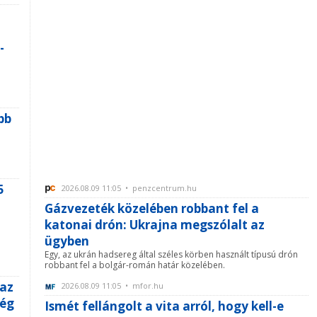
-
bb
5
2026.08.09 11:05 • penzcentrum.hu
Gázvezeték közelében robbant fel a
katonai drón: Ukrajna megszólalt az
ügyben
Egy, az ukrán hadsereg által széles körben használt típusú drón
robbant fel a bolgár-román határ közelében.
 az
2026.08.09 11:05 • mfor.hu
még
Ismét fellángolt a vita arról, hogy kell-e