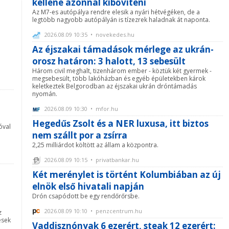
kellene azonnal kibővíteni
Az M7-es autópálya rendre elesik a nyári hétvégéken, de a
legtöbb nagyobb autópályán is tízezrek haladnak át naponta.
2026.08.09 10:35 • novekedes.hu
Az éjszakai támadások mérlege az ukrán-
orosz határon: 3 halott, 13 sebesült
Három civil meghalt, tizenhárom ember - köztük két gyermek -
megsebesült, több lakóházban és egyéb épületekben károk
keletkeztek Belgorodban az éjszakai ukrán dróntámadás
nyomán.
t
2026.08.09 10:30 • mfor.hu
Hegedűs Zsolt és a NER luxusa, itt biztos
óval
nem szállt por a zsírra
2,25 milliárdot költött az állam a központra.
2026.08.09 10:15 • privatbankar.hu
Két merénylet is történt Kolumbiában az új
elnök első hivatali napján
Drón csapódott be egy rendőrőrsbe.
2026.08.09 10:10 • penzcentrum.hu
z
ések
Vaddisznónyak 6 ezerért, steak 12 ezerért: