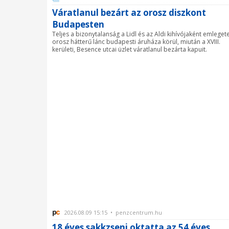
Váratlanul bezárt az orosz diszkont
Budapesten
Teljes a bizonytalanság a Lidl és az Aldi kihívójaként emlegete
orosz hátterű lánc budapesti áruháza körül, miután a XVIII.
kerületi, Besence utcai üzlet váratlanul bezárta kapuit.
2026.08.09 15:15 • penzcentrum.hu
18 éves sakkzseni oktatta az 54 éves