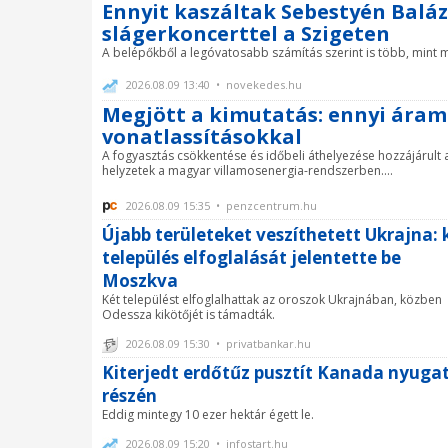
Ennyit kaszáltak Sebestyén Balázs
slágerkoncerttel a Szigeten
A belépőkből a legóvatosabb számítás szerint is több, mint más
2026.08.09 13:40 • novekedes.hu
Megjött a kimutatás: ennyi áram
vonatlassításokkal
A fogyasztás csökkentése és időbeli áthelyezése hozzájárult a
helyzetek a magyar villamosenergia-rendszerben....
2026.08.09 15:35 • penzcentrum.hu
Újabb területeket veszíthetett Ukrajna: 
település elfoglalását jelentette be
Moszkva
Két települést elfoglalhattak az oroszok Ukrajnában, közben
Odessza kikötőjét is támadták.
2026.08.09 15:30 • privatbankar.hu
Kiterjedt erdőtűz pusztít Kanada nyugat
részén
Eddig mintegy 10 ezer hektár égett le.
2026.08.09 15:20 • infostart.hu