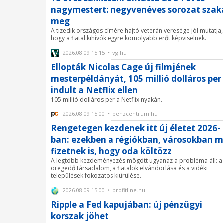
nagymestert: negyvenéves sorozat szak
meg
A tizedik országos címére hajtó veterán veresége jól mutatja,
hogy a fiatal kihívók egyre komolyabb erőt képviselnek.
2026.08.09 15:15 • vg.hu
Ellopták Nicolas Cage új filmjének
mesterpéldányát, 105 millió dolláros per
indult a Netflix ellen
105 millió dolláros per a Netflix nyakán.
2026.08.09 15:00 • penzcentrum.hu
Rengetegen kezdenek itt új életet 2026-
ban: ezekben a régiókban, városokban 
fizetnek is, hogy oda költözz
A legtöbb kezdeményezés mögött ugyanaz a probléma áll: a
öregedő társadalom, a fiatalok elvándorlása és a vidéki
települések fokozatos kiürülése.
2026.08.09 15:00 • profitline.hu
Ripple a Fed kapujában: új pénzügyi
korszak jöhet