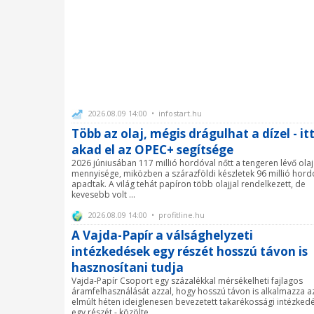
2026.08.09 14:00 • infostart.hu
Több az olaj, mégis drágulhat a dízel - it
akad el az OPEC+ segítsége
2026 júniusában 117 millió hordóval nőtt a tengeren lévő olaj
mennyisége, miközben a szárazföldi készletek 96 millió hord
apadtak. A világ tehát papíron több olajjal rendelkezett, de
kevesebb volt ...
2026.08.09 14:00 • profitline.hu
A Vajda-Papír a válsághelyzeti
intézkedések egy részét hosszú távon is
hasznosítani tudja
Vajda-Papír Csoport egy százalékkal mérsékelheti fajlagos
áramfelhasználását azzal, hogy hosszú távon is alkalmazza a
elmúlt héten ideiglenesen bevezetett takarékossági intézked
egy részét - közölte ...