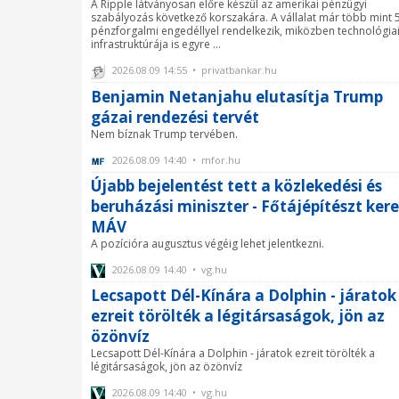
A Ripple látványosan előre készül az amerikai pénzügyi
szabályozás következő korszakára. A vállalat már több mint 
pénzforgalmi engedéllyel rendelkezik, miközben technológia
infrastruktúrája is egyre ...
2026.08.09 14:55 • privatbankar.hu
Benjamin Netanjahu elutasítja Trump
gázai rendezési tervét
Nem bíznak Trump tervében.
2026.08.09 14:40 • mfor.hu
Újabb bejelentést tett a közlekedési és
beruházási miniszter - Főtájépítészt kere
MÁV
A pozícióra augusztus végéig lehet jelentkezni.
2026.08.09 14:40 • vg.hu
Lecsapott Dél-Kínára a Dolphin - járatok
ezreit törölték a légitársaságok, jön az
özönvíz
Lecsapott Dél-Kínára a Dolphin - járatok ezreit törölték a
légitársaságok, jön az özönvíz
2026.08.09 14:40 • vg.hu