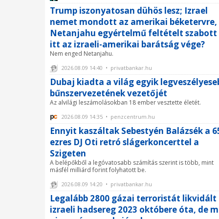
Trump iszonyatosan dühös lesz; Izrael
nemet mondott az amerikai béketervre,
Netanjahu egyértelmű feltételt szabott 
itt az izraeli-amerikai barátság vége?
Nem enged Netanjahu.
2026.08.09 14:40 • privatbankar.hu
Dubaj kiadta a világ egyik legveszélyese
bűnszervezetének vezetőjét
Az alvilági leszámolásokban 18 ember vesztette életét.
2026.08.09 14:35 • penzcentrum.hu
Ennyit kaszáltak Sebestyén Balázsék a 6
ezres DJ Oti retró slágerkoncerttel a
Szigeten
A belépőkből a legóvatosabb számítás szerint is több, mint
másfél milliárd forint folyhatott be.
2026.08.09 14:20 • privatbankar.hu
Legalább 2800 gázai terroristát likvidált
izraeli hadsereg 2023 októbere óta, de 