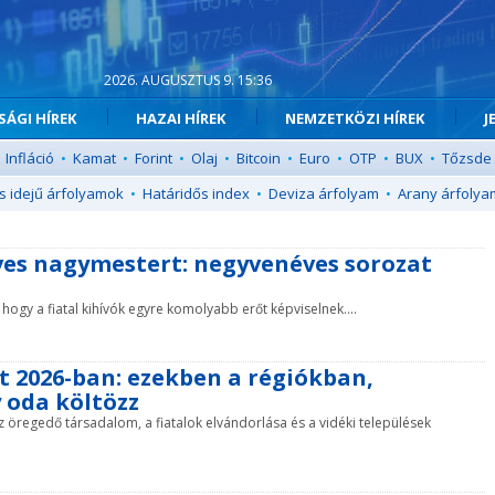
2026. AUGUSZTUS 9. 15:36
ÁGI HÍREK
HAZAI HÍREK
NEMZETKÖZI HÍREK
J
Infláció
•
Kamat
•
Forint
•
Olaj
•
Bitcoin
•
Euro
•
OTP
•
BUX
•
Tőzsde
s idejű árfolyamok
•
Határidős index
•
Deviza árfolyam
•
Arany árfolya
éves nagymestert: negyvenéves sorozat
hogy a fiatal kihívók egyre komolyabb erőt képviselnek....
t 2026-ban: ezekben a régiókban,
 oda költözz
öregedő társadalom, a fiatalok elvándorlása és a vidéki települések