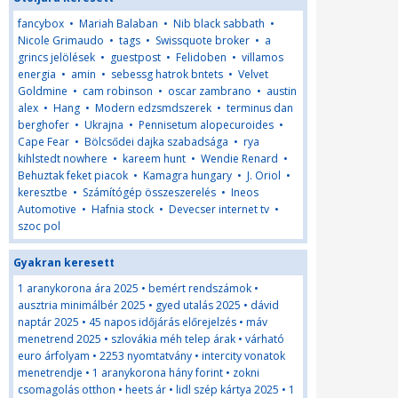
fancybox
•
Mariah Balaban
•
Nib black sabbath
•
Nicole Grimaudo
•
tags
•
Swissquote broker
•
a
grincs jelölések
•
guestpost
•
Felidoben
•
villamos
energia
•
amin
•
sebessg hatrok bntets
•
Velvet
Goldmine
•
cam robinson
•
oscar zambrano
•
austin
alex
•
Hang
•
Modern edzsmdszerek
•
terminus dan
berghofer
•
Ukrajna
•
Pennisetum alopecuroides
•
Cape Fear
•
Bölcsődei dajka szabadsága
•
rya
kihlstedt nowhere
•
kareem hunt
•
Wendie Renard
•
Behuztak feket piacok
•
Kamagra hungary
•
J. Oriol
•
keresztbe
•
Számítógép összeszerelés
•
Ineos
Automotive
•
Hafnia stock
•
Devecser internet tv
•
szoc pol
Gyakran keresett
1 aranykorona ára 2025
•
bemért rendszámok
•
ausztria minimálbér 2025
•
gyed utalás 2025
•
dávid
naptár 2025
•
45 napos időjárás előrejelzés
•
máv
menetrend 2025
•
szlovákia méh telep árak
•
várható
euro árfolyam
•
2253 nyomtatvány
•
intercity vonatok
menetrendje
•
1 aranykorona hány forint
•
zokni
csomagolás otthon
•
heets ár
•
lidl szép kártya 2025
•
1