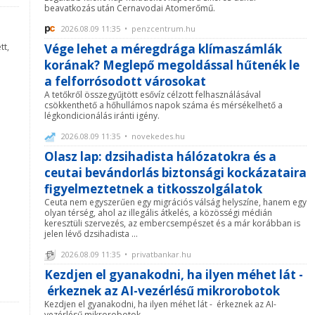
beavatkozás után Cernavodai Atomerőmű.
2026.08.09 11:35 • penzcentrum.hu
tt,
Vége lehet a méregdrága klímaszámlák
korának? Meglepő megoldással hűtenék le
a felforrósodott városokat
A tetőkről összegyűjtött esővíz célzott felhasználásával
csökkenthető a hőhullámos napok száma és mérsékelhető a
légkondicionálás iránti igény.
2026.08.09 11:35 • novekedes.hu
Olasz lap: dzsihadista hálózatokra és a
ceutai bevándorlás biztonsági kockázataira
figyelmeztetnek a titkosszolgálatok
Ceuta nem egyszerűen egy migrációs válság helyszíne, hanem egy
olyan térség, ahol az illegális átkelés, a közösségi médián
keresztüli szervezés, az embercsempészet és a már korábban is
jelen lévő dzsihadista ...
2026.08.09 11:35 • privatbankar.hu
Kezdjen el gyanakodni, ha ilyen méhet lát -
érkeznek az AI-vezérlésű mikrorobotok
Kezdjen el gyanakodni, ha ilyen méhet lát - érkeznek az AI-
vezérlésű mikrorobotok