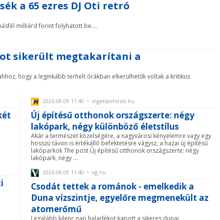
ék a 65 ezres DJ Oti retró
fél milliárd forint folyhatott be....
ot sikerült megtakarítani a
hhoz, hogy a leginkább terhelt órákban elkerülhetők voltak a kritikus
2026.08.09 11:40 • ingatlanhirek.hu
két
Új építésű otthonok országszerte: négy
lakópark, négy különböző életstílus
Akár a természet közelségére, a nagyvárosi kényelemre vagy egy
hosszú távon is értékálló befektetésre vágysz, a hazai új építésű
lakóparkok The post Új építésű otthonok országszerte: négy
lakópark, négy ...
2026.08.09 11:40 • vg.hu
i
Csodát tettek a románok - emelkedik a
Duna vízszintje, egyelőre megmenekült az
atomerőmű
Legalább kilenc nap haladékot kapott a sikeres dunai