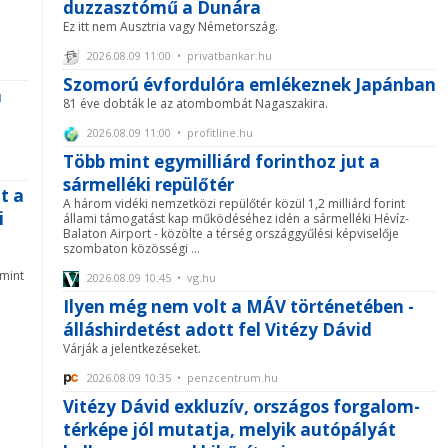
duzzasztómű a Dunára
Ez itt nem Ausztria vagy Németország.
2026.08.09 11:00 • privatbankar.hu
Szomorú évfordulóra emlékeznek Japánban
n
81 éve dobták le az atombombát Nagaszakira.
2026.08.09 11:00 • profitline.hu
Több mint egymilliárd forinthoz jut a
sármelléki repülőtér
t a
A három vidéki nemzetközi repülőtér közül 1,2 milliárd forint
i
állami támogatást kap működéséhez idén a sármelléki Hévíz-
Balaton Airport - közölte a térség országgyűlési képviselője
szombaton közösségi ...
mint
2026.08.09 10:45 • vg.hu
Ilyen még nem volt a MÁV történetében -
álláshirdetést adott fel Vitézy Dávid
Várják a jelentkezéseket.
2026.08.09 10:35 • penzcentrum.hu
Vitézy Dávid exkluzív, országos forgalom-
térképe jól mutatja, melyik autópályát