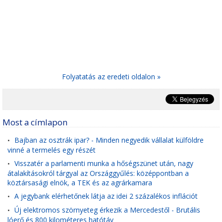
Folyatatás az eredeti oldalon »
Most a címlapon
Bajban az osztrák ipar? - Minden negyedik vállalat külföldre
•
vinné a termelés egy részét
Visszatér a parlamenti munka a hőségszünet után, nagy
•
átalakításokról tárgyal az Országgyűlés: középpontban a
köztársasági elnök, a TEK és az agrárkamara
A jegybank elérhetőnek látja az idei 2 százalékos inflációt
•
Új elektromos szörnyeteg érkezik a Mercedestől - Brutális
•
lóerő és 800 kilométeres hatótáv