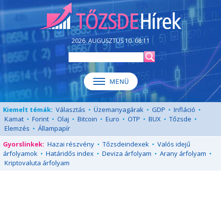
2026. AUGUSZTUS 10. 08:11
Kiemelt témák:
Választás
•
Üzemanyagárak
•
GDP
•
Infláció
•
Kamat
•
Forint
•
Olaj
•
Bitcoin
•
Euro
•
OTP
•
BUX
•
Tőzsde
•
Elemzés
•
Állampapír
Gyorslinkek:
Hazai részvény
•
Tőzsdeindexek
•
Valós idejű
árfolyamok
•
Határidős index
•
Deviza árfolyam
•
Arany árfolyam
•
Kriptovaluta árfolyam