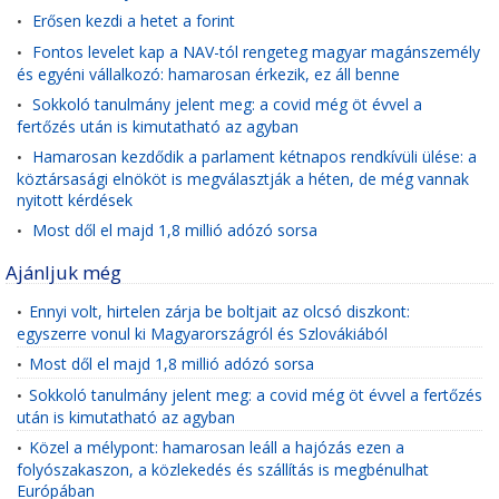
Erősen kezdi a hetet a forint
•
Fontos levelet kap a NAV-tól rengeteg magyar magánszemély
•
és egyéni vállalkozó: hamarosan érkezik, ez áll benne
Sokkoló tanulmány jelent meg: a covid még öt évvel a
•
fertőzés után is kimutatható az agyban
Hamarosan kezdődik a parlament kétnapos rendkívüli ülése: a
•
köztársasági elnököt is megválasztják a héten, de még vannak
nyitott kérdések
Most dől el majd 1,8 millió adózó sorsa
•
Ajánljuk még
Ennyi volt, hirtelen zárja be boltjait az olcsó diszkont:
•
egyszerre vonul ki Magyarországról és Szlovákiából
Most dől el majd 1,8 millió adózó sorsa
•
Sokkoló tanulmány jelent meg: a covid még öt évvel a fertőzés
•
után is kimutatható az agyban
Közel a mélypont: hamarosan leáll a hajózás ezen a
•
folyószakaszon, a közlekedés és szállítás is megbénulhat
Európában