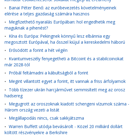
Banai Péter Benő: az euróbevezetés követelményeinek
•
elérése a teljes gazdaság számára hasznos
Megfizethető nyaralás Európában: hol engedhetik meg
•
maguknak a pihenést?
Kína és Európa: Pekingnek könnyű lesz elbánnia egy
•
megosztott Európával, ha ősszel kiújul a kereskedelmi háború
Erősödött a forint a hét végén
•
Kvantumveszély fenyegetheti a Bitcoint és a stabilcoinokat
•
már 2028-tól
Próbál feltámadni a kábultságból a forint
•
Megint villantott egyet a forint, itt vannak a friss árfolyamok
•
Több tízezer ukrán harcjárművet semmisített meg az orosz
•
hadsereg
Megugrott az oroszoknak kiadott schengeni vízumok száma -
•
Három ország vezeti a listát
Megállapodás nincs, csak sakkjátszma
•
Warren Buffett utódja bevásárolt - Közel 20 milliárd dollárt
•
költött részvényekre a Berkshire