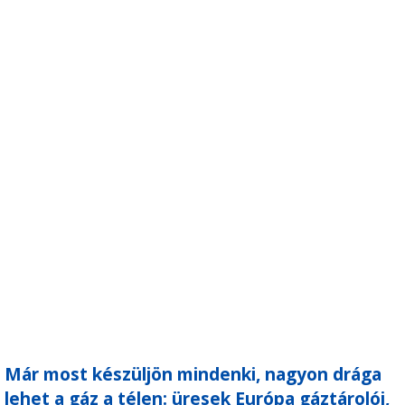
Már most készüljön mindenki, nagyon drága
lehet a gáz a télen: üresek Európa gáztárolói,