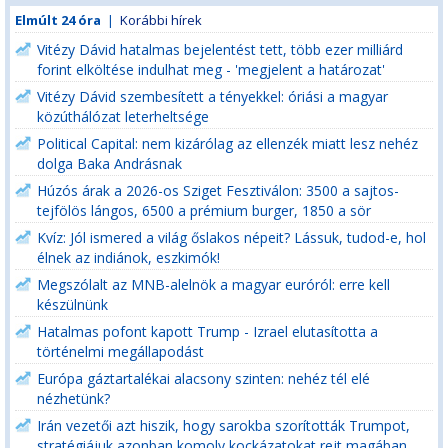
Elmúlt 24 óra
|
Korábbi hírek
Vitézy Dávid hatalmas bejelentést tett, több ezer milliárd
forint elköltése indulhat meg - 'megjelent a határozat'
Vitézy Dávid szembesített a tényekkel: óriási a magyar
közúthálózat leterheltsége
Political Capital: nem kizárólag az ellenzék miatt lesz nehéz
dolga Baka Andrásnak
Húzós árak a 2026-os Sziget Fesztiválon: 3500 a sajtos-
tejfölös lángos, 6500 a prémium burger, 1850 a sör
Kvíz: Jól ismered a világ őslakos népeit? Lássuk, tudod-e, hol
élnek az indiánok, eszkimók!
Megszólalt az MNB-alelnök a magyar euróról: erre kell
készülnünk
Hatalmas pofont kapott Trump - Izrael elutasította a
történelmi megállapodást
Európa gáztartalékai alacsony szinten: nehéz tél elé
nézhetünk?
Irán vezetői azt hiszik, hogy sarokba szorították Trumpot,
stratégiájuk azonban komoly kockázatokat rejt magában