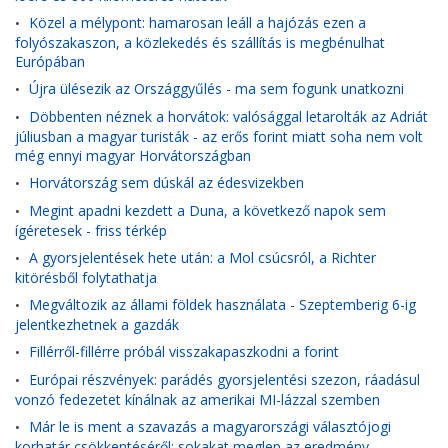
Közel a mélypont: hamarosan leáll a hajózás ezen a
•
folyószakaszon, a közlekedés és szállítás is megbénulhat
Európában
Újra ülésezik az Országgyűlés - ma sem fogunk unatkozni
•
Döbbenten néznek a horvátok: valósággal letarolták az Adriát
•
júliusban a magyar turisták - az erős forint miatt soha nem volt
még ennyi magyar Horvátországban
Horvátország sem dúskál az édesvizekben
•
Megint apadni kezdett a Duna, a következő napok sem
•
ígéretesek - friss térkép
A gyorsjelentések hete után: a Mol csúcsról, a Richter
•
kitörésből folytathatja
Megváltozik az állami földek használata - Szeptemberig 6-ig
•
jelentkezhetnek a gazdák
Fillérről-fillérre próbál visszakapaszkodni a forint
•
Európai részvények: parádés gyorsjelentési szezon, ráadásul
•
vonzó fedezetet kínálnak az amerikai MI-lázzal szemben
Már le is ment a szavazás a magyarországi választójogi
•
korhatár csökkentéséről: sokakat meglep az eredmény