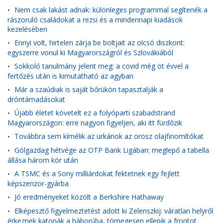
Nem csak lakást adnak: különleges programmal segítenék a
•
rászoruló családokat a rezsi és a mindennapi kiadások
kezelésében
Ennyi volt, hirtelen zárja be boltjait az olcsó diszkont:
•
egyszerre vonul ki Magyarországról és Szlovákiából
Sokkoló tanulmány jelent meg: a covid még öt évvel a
•
fertőzés után is kimutatható az agyban
Már a szaúdiak is saját bőrükön tapasztalják a
•
dróntámadásokat
Újabb életet követelt ez a folyóparti szabadstrand
•
Magyarországon: erre nagyon figyeljen, aki itt fürdőzik
Továbbra sem kímélik az urkánok az orosz olajfinomítókat
•
Gólgazdag hétvége az OTP Bank Ligában: meglepő a tabella
•
állása három kör után
A TSMC és a Sony milliárdokat fektetnek egy fejlett
•
képszenzor-gyárba
Jó eredményeket közölt a Berkshire Hathaway
•
Elképesztő figyelmeztetést adott ki Zelenszkij: váratlan helyről
•
érkeznek katonák a háborúba, tömegesen ellepik a frontot