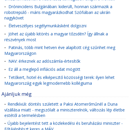
Drónincidens Bulgáriában: kiderült, honnan származik a
•
robotrepülő - máris magyarázkodhat Szófiában az ukrán
nagykövet
Életveszélyes segélymunkásként dolgozni
•
Jöhet az újabb kitörés a magyar tőzsdén? Így állnak a
•
részvények most
Patinás, több mint hetven éve alapított cég szűnhet meg
•
Magyarországon
NAV: érkeznek az adószámla-értesítők
•
Ez áll a meglepő inflációs adat mögött
•
Tetőkert, hotel és elképesztő közösségi terek: ilyen lehet
•
Magyarország egyik legmodernebb kollégiuma
Ajánljuk még
Rendkívüli: döntés született a Paksi Atomerőműnél a Duna
•
vízállása miatt - megszólalt a miniszterelnök, változás lép életbe
estétől a termelésben
Újabb bejelentést tett a közlekedési és beruházási miniszter -
•
Főtájépítészt keres a MÁV