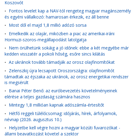
Koszovót
Fontos levelet kap a NAV-tól rengeteg magyar magánszemély
•
és egyéni vállalkozó: hamarosan érkezik, ez áll benne
Most dől el majd 1,8 millió adózó sorsa
•
Emelkedik az olajár, miközben a piac az amerikai-iráni
•
Hormuzi-szoros-megállapodást latolgatja
Nem örülhetünk sokáig a jó időnek: ebbe a két megyébe már
•
kedden visszatér a pokoli hőség, esőre sincs kilátás
Az ukránok tovább támadják az orosz olajfinomítókat
•
Zelenszkij újra lecsapott Oroszországra: olajfinomítót
•
támadtak az éjszaka az ukránok, az orosz energetikai rendszer
is megsérült
Banai Péter Benő: az euróbevezetés követelményeinek
•
elérése a teljes gazdaság számára hasznos
Mintegy 1,8 millióan kapnak adószámla-értesítőt
•
Hétfő reggeli túlélőcsomag: időjárás, hírek, árfolyamok,
•
névnap (2026. augusztus 10.)
Helyzetbe kell végre hozni a magyar közúti fuvarozókat -
•
állami beavatkozást követel a szektor