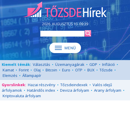
2026. AUGUSZTUS 10. 09:39
Kiemelt témák:
Választás
•
Üzemanyagárak
•
GDP
•
Infláció
•
Kamat
•
Forint
•
Olaj
•
Bitcoin
•
Euro
•
OTP
•
BUX
•
Tőzsde
•
Elemzés
•
Állampapír
Gyorslinkek:
Hazai részvény
•
Tőzsdeindexek
•
Valós idejű
árfolyamok
•
Határidős index
•
Deviza árfolyam
•
Arany árfolyam
•
Kriptovaluta árfolyam