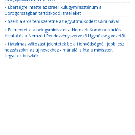
Éberségre intette az izraeli külügyminisztérium a
•
Görögországban tartózkodó izraelieket
Szerbia erősíteni szeretné az együttműködést Ukrajnával
•
Felmentette a belügyminiszter a Nemzeti Kommunikációs
•
Hivatal és a Nemzeti Rendezvényszervező Ügynökség vezetőit
Hatalmas változást jelentetek be a Honvédségnél: jobb lesz
•
hozzászokni az új nevekhez - már alá is írta a miniszter,
'legyetek büszkék!'