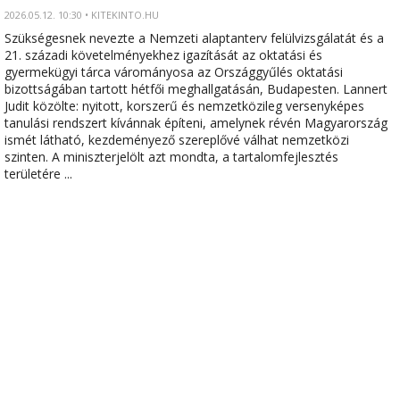
2026.05.12. 10:30 • KITEKINTO.HU
Szükségesnek nevezte a Nemzeti alaptanterv felülvizsgálatát és a
21. századi követelményekhez igazítását az oktatási és
gyermekügyi tárca várományosa az Országgyűlés oktatási
bizottságában tartott hétfői meghallgatásán, Budapesten. Lannert
Judit közölte: nyitott, korszerű és nemzetközileg versenyképes
tanulási rendszert kívánnak építeni, amelynek révén Magyarország
ismét látható, kezdeményező szereplővé válhat nemzetközi
szinten. A miniszterjelölt azt mondta, a tartalomfejlesztés
területére ...