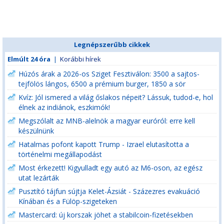
Legnépszerűbb cikkek
Elmúlt 24 óra
|
Korábbi hírek
Húzós árak a 2026-os Sziget Fesztiválon: 3500 a sajtos-
tejfölös lángos, 6500 a prémium burger, 1850 a sör
Kvíz: Jól ismered a világ őslakos népeit? Lássuk, tudod-e, hol
élnek az indiánok, eszkimók!
Megszólalt az MNB-alelnök a magyar euróról: erre kell
készülnünk
Hatalmas pofont kapott Trump - Izrael elutasította a
történelmi megállapodást
Most érkezett! Kigyulladt egy autó az M6-oson, az egész
utat lezárták
Pusztító tájfun sújtja Kelet-Ázsiát - Százezres evakuáció
Kínában és a Fülöp-szigeteken
Mastercard: új korszak jöhet a stabilcoin-fizetésekben