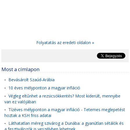
Folyatatás az eredeti oldalon »
Most a címlapon
Bevásárolt Szaúd-Arábia
•
10 éves mélyponton a magyar infláció
•
Végleg eltűnhet a rezsicsökkentés? Most kiderült, mennyibe
•
van ez valójában
Tízéves mélyponton a magyar infláció - Tetemes meglepetést
•
hoztak a KSH friss adatai
Láthatatlan méreg szivárog a Dunába: a gyanútlan sétálók és
•
a fesztiválozók is veszélyben lehetnek