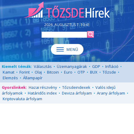
2026. AUGUSZTUS 7. 10:41
Kiemelt témák:
Választás
•
Üzemanyagárak
•
GDP
•
Infláció
•
Kamat
•
Forint
•
Olaj
•
Bitcoin
•
Euro
•
OTP
•
BUX
•
Tőzsde
•
Elemzés
•
Állampapír
Gyorslinkek:
Hazai részvény
•
Tőzsdeindexek
•
Valós idejű
árfolyamok
•
Határidős index
•
Deviza árfolyam
•
Arany árfolyam
•
Kriptovaluta árfolyam