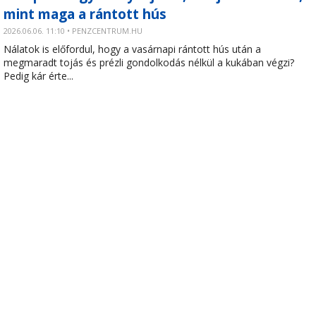
mint maga a rántott hús
2026.06.06. 11:10 • PENZCENTRUM.HU
Nálatok is előfordul, hogy a vasárnapi rántott hús után a
megmaradt tojás és prézli gondolkodás nélkül a kukában végzi?
Pedig kár érte...