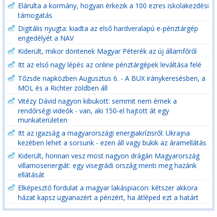
Elárulta a kormány, hogyan érkezik a 100 ezres iskolakezdési
támogatás
Digitális nyugta: kiadta az első hardveralapú e-pénztárgép
engedélyét a NAV
Kiderült, mikor döntenek Magyar Péterék az új államfőről
Itt az első nagy lépés az online pénztárgépek leváltása felé
Tőzsde napközben Augusztus 6. - A BUX iránykeresésben, a
MOL és a Richter zöldben áll
Vitézy Dávid nagyon kibukott: semmit nem érnek a
rendőrségi videók - van, aki 150-el hajtott át egy
munkaterületen
Itt az igazság a magyarországi energiakrízisről: Ukrajna
kezében lehet a sorsunk - ezen áll vagy bukik az áramellátás
Kiderült, honnan vesz most nagyon drágán Magyarország
villamosenergiát: egy visegrádi ország menti meg hazánk
ellátását
Elképesztő fordulat a magyar lakáspiacon: kétszer akkora
házat kapsz ugyanazért a pénzért, ha átléped ezt a határt