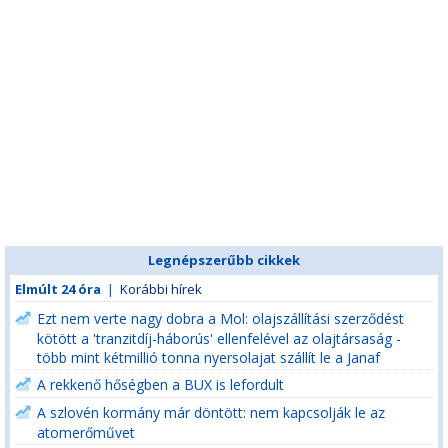
Legnépszerűbb cikkek
Elmúlt 24 óra
|
Korábbi hírek
Ezt nem verte nagy dobra a Mol: olajszállítási szerződést
kötött a 'tranzitdíj-háborús' ellenfelével az olajtársaság -
több mint kétmillió tonna nyersolajat szállít le a Janaf
A rekkenő hőségben a BUX is lefordult
A szlovén kormány már döntött: nem kapcsolják le az
atomerőművet