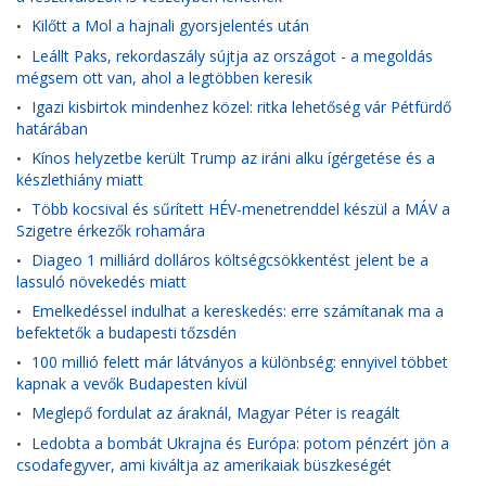
Kilőtt a Mol a hajnali gyorsjelentés után
•
Leállt Paks, rekordaszály sújtja az országot - a megoldás
•
mégsem ott van, ahol a legtöbben keresik
Igazi kisbirtok mindenhez közel: ritka lehetőség vár Pétfürdő
•
határában
Kínos helyzetbe került Trump az iráni alku ígérgetése és a
•
készlethiány miatt
Több kocsival és sűrített HÉV-menetrenddel készül a MÁV a
•
Szigetre érkezők rohamára
Diageo 1 milliárd dolláros költségcsökkentést jelent be a
•
lassuló növekedés miatt
Emelkedéssel indulhat a kereskedés: erre számítanak ma a
•
befektetők a budapesti tőzsdén
100 millió felett már látványos a különbség: ennyivel többet
•
kapnak a vevők Budapesten kívül
Meglepő fordulat az áraknál, Magyar Péter is reagált
•
Ledobta a bombát Ukrajna és Európa: potom pénzért jön a
•
csodafegyver, ami kiváltja az amerikaiak büszkeségét