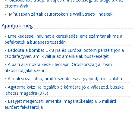
•
éttermi árak
Mínuszban zártak csütörtökön a Wall Street-i indexek
•
Ajánljuk még
Emelkedéssel indulhat a kereskedés: erre számítanak ma a
•
befektetők a budapesti tőzsdén
Ledobta a bombát Ukrajna és Európa: potom pénzért jön a
•
csodafegyver, ami kiváltja az amerikaiak büszkeségét
A balti államokra készül lecsapni Oroszország a litván
•
titkosszolgálat szerint
A mulcsozás titka, amitől szebb lesz a gyeped, mint valaha
•
Agytorna kvíz: Ha legalább 5 kérdésre jó a válaszod, büszke
•
lehetsz magadra (873)
EasyJet megerősíti: amerikai magántőkealap 6,6 milliárd
•
euróért felvásárolja