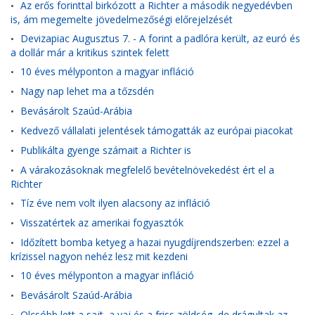
Az erős forinttal birkózott a Richter a második negyedévben
•
is, ám megemelte jövedelmezőségi előrejelzését
Devizapiac Augusztus 7. - A forint a padlóra került, az euró és
•
a dollár már a kritikus szintek felett
10 éves mélyponton a magyar infláció
•
Nagy nap lehet ma a tőzsdén
•
Bevásárolt Szaúd-Arábia
•
Kedvező vállalati jelentések támogatták az európai piacokat
•
Publikálta gyenge számait a Richter is
•
A várakozásoknak megfelelő bevételnövekedést ért el a
•
Richter
Tíz éve nem volt ilyen alacsony az infláció
•
Visszatértek az amerikai fogyasztók
•
Időzített bomba ketyeg a hazai nyugdíjrendszerben: ezzel a
•
krízissel nagyon nehéz lesz mit kezdeni
10 éves mélyponton a magyar infláció
•
Bevásárolt Szaúd-Arábia
•
Olcsóbb lett a sajt, a vaj és a friss zöldség, de drágultak az