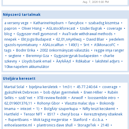
Népszerű tartalmak
a verseny vege
•
KatharineHepburn
•
fancybox
•
szabadsg kiszmtsa
•
papron
•
Oliver Hsing
•
AGLstockforecast
•
tzsdei tlagrak
•
coverage
•
blog
•
Gygyszer mell gyomorvd
•
AvaTrade withdrawal methods
•
nnepek
•
Elit Jogsi Budapest
•
62,01,nAyAhwzj
•
David Blair
•
jvedelem
igazols nyomtatvany
•
ASALocalRun
•
149(1)
•
Srrt
•
ASMonacoFC
•
tags
•
Bodnr Erika
•
2002 önkormányzati választás
•
reggie imja ranger
•
segtene
•
Beremnyi Gza
•
Gygyszergyrak budapesten
•
charlie
szkevny
•
Lloyds bank email
•
ĂĄrkĂĄd
•
Rdikabar
•
lakshitel adjvrs
•
10kw napelem akkumulátor
Utoljára keresett
Martial Solal
•
bijeljina kerületek
•
1m3 t
•
45.77.240.64
•
coverage
•
gyászhírek Debrecen
•
bob dylan gyermekek
•
Erwin Hillier
•
Rubén
Sellés
•
szďż˝net
•
XTB review Reddit
•
Airwolf
•
loossemble intro
•
62,019601376,11
•
Rohonyi Gbor
•
Vlasztsi malac slya
•
Bokondji
Imama
•
intezet
•
1)
•
BolgĂĄr szuperkupa
•
Nifty teszt kecskemt
•
Hartfield
•
Tensor NFT
•
8517
•
cheryl bosa
•
Keresztrejtvny idseknek
•
RupertEvans
•
Mok tagsg megerstse
•
Stanford
•
d.c.b.a.
•
enhoelasentxi.ml
•
plantronics dave shull
•
StorageTek
•
2140
•