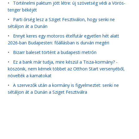
•
Történelmi paktum jött létre: új szövetség védi a Vörös-
tenger békéjét
•
Parti őrség lesz a Sziget Fesztiválon, hogy senki ne
sétáljon át a Dunán
•
Ennyit keres egy motoros ételfutár egyetlen hét alatt
2026-ban Budapesten: főállásban is durván megéri
•
Bizarr baleset történt a budapesti metrón
•
Ez a bank már tudja, mire készül a Tisza-kormány? -
köszönik, nem kérnek többet az Otthon Start versenyéből,
növelték a kamatokat
•
A szervezők után a kormány is figyelmeztet: senki ne
sétáljon át a Dunán a Sziget Fesztiválra