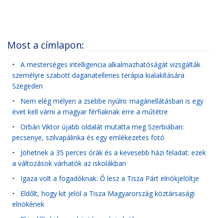
Most a címlapon:
•
A mesterséges intelligencia alkalmazhatóságát vizsgálták
személyre szabott daganatellenes terápia kialakítására
Szegeden
•
Nem elég mélyen a zsebbe nyúlni: magánellátásban is egy
évet kell várni a magyar férfiaknak erre a műtétre
•
Orbán Viktor újabb oldalát mutatta meg Szerbiában:
pecsenye, szilvapálinka és egy emlékezetes fotó
•
Jöhetnek a 35 perces órák és a kevesebb házi feladat: ezek
a változások várhatók az iskolákban
•
Igaza volt a fogadóknak: Ő lesz a Tisza Párt elnökjelöltje
•
Eldőlt, hogy kit jelöl a Tisza Magyarország köztársasági
elnökének