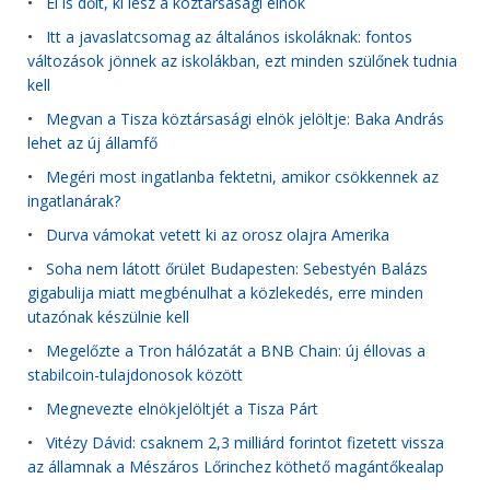
•
El is dőlt, ki lesz a köztársasági elnök
•
Itt a javaslatcsomag az általános iskoláknak: fontos
változások jönnek az iskolákban, ezt minden szülőnek tudnia
kell
•
Megvan a Tisza köztársasági elnök jelöltje: Baka András
lehet az új államfő
•
Megéri most ingatlanba fektetni, amikor csökkennek az
ingatlanárak?
•
Durva vámokat vetett ki az orosz olajra Amerika
•
Soha nem látott őrület Budapesten: Sebestyén Balázs
gigabulija miatt megbénulhat a közlekedés, erre minden
utazónak készülnie kell
•
Megelőzte a Tron hálózatát a BNB Chain: új éllovas a
stabilcoin-tulajdonosok között
•
Megnevezte elnökjelöltjét a Tisza Párt
•
Vitézy Dávid: csaknem 2,3 milliárd forintot fizetett vissza
az államnak a Mészáros Lőrinchez köthető magántőkealap