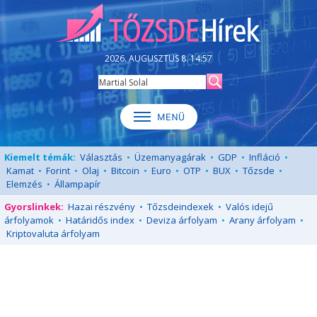
2026. AUGUSZTUS 8. 14:57
Kiemelt témák:
Választás
•
Üzemanyagárak
•
GDP
•
Infláció
•
Kamat
•
Forint
•
Olaj
•
Bitcoin
•
Euro
•
OTP
•
BUX
•
Tőzsde
•
Elemzés
•
Állampapír
Gyorslinkek:
Hazai részvény
•
Tőzsdeindexek
•
Valós idejű
árfolyamok
•
Határidős index
•
Deviza árfolyam
•
Arany árfolyam
•
Kriptovaluta árfolyam