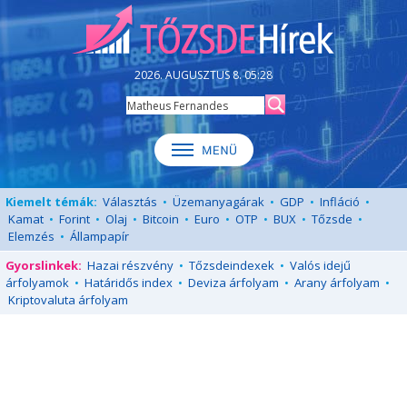
2026. AUGUSZTUS 8. 05:28
Kiemelt témák:
Választás
•
Üzemanyagárak
•
GDP
•
Infláció
•
Kamat
•
Forint
•
Olaj
•
Bitcoin
•
Euro
•
OTP
•
BUX
•
Tőzsde
•
Elemzés
•
Állampapír
Gyorslinkek:
Hazai részvény
•
Tőzsdeindexek
•
Valós idejű
árfolyamok
•
Határidős index
•
Deviza árfolyam
•
Arany árfolyam
•
Kriptovaluta árfolyam