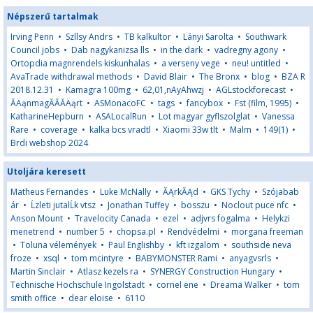
Népszerű tartalmak
Irving Penn
•
Szllsy Andrs
•
TB kalkultor
•
Lányi Sarolta
•
Southwark
Council jobs
•
Dab nagykanizsa lls
•
in the dark
•
vadregny agony
•
Ortopdia magnrendels kiskunhalas
•
a verseny vege
•
neu! untitled
•
AvaTrade withdrawal methods
•
David Blair
•
The Bronx
•
blog
•
BZA R
2018.12.31
•
Kamagra 100mg
•
62,01,nAyAhwzj
•
AGLstockforecast
•
ĂÄąnmagĂĂĂÄąrt
•
ASMonacoFC
•
tags
•
fancybox
•
Fst (film, 1995)
•
KatharineHepburn
•
ASALocalRun
•
Lot magyar gyflszolglat
•
Vanessa
Rare
•
coverage
•
kalka bcs vradtl
•
Xiaomi 33w tlt
•
Malm
•
149(1)
•
Brdi webshop 2024
Utoljára keresett
Matheus Fernandes
•
Luke McNally
•
ĂĄrkĂĄd
•
GKS Tychy
•
Szójabab
ár
•
Ĺzleti jutalĹk vtsz
•
Jonathan Tuffey
•
bosszu
•
Noclout puce nfc
•
Anson Mount
•
Travelocity Canada
•
ezel
•
adjvrs fogalma
•
Helykzi
menetrend
•
number 5
•
chopsa.pl
•
Rendvédelmi
•
morgana freeman
•
Toluna vélemények
•
Paul Englishby
•
kft izgalom
•
southside neva
froze
•
xsql
•
tom mcintyre
•
BABYMONSTER Rami
•
anyagvsrls
•
Martin Sinclair
•
Atlasz kezels ra
•
SYNERGY Construction Hungary
•
Technische Hochschule Ingolstadt
•
cornel ene
•
Dreama Walker
•
tom
smith office
•
dear eloise
•
6110