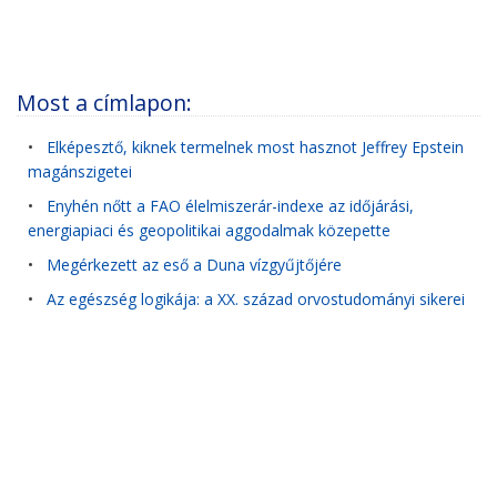
Most a címlapon:
•
Elképesztő, kiknek termelnek most hasznot Jeffrey Epstein
magánszigetei
•
Enyhén nőtt a FAO élelmiszerár-indexe az időjárási,
energiapiaci és geopolitikai aggodalmak közepette
•
Megérkezett az eső a Duna vízgyűjtőjére
•
Az egészség logikája: a XX. század orvostudományi sikerei