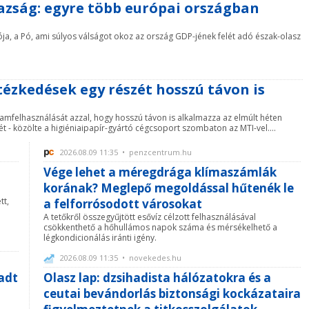
razság: egyre több európai országban
a, a Pó, ami súlyos válságot okoz az ország GDP-jének felét adó észak-olasz
tézkedések egy részét hosszú távon is
amfelhasználását azzal, hogy hosszú távon is alkalmazza az elmúlt héten
t - közölte a higiéniaipapír-gyártó cégcsoport szombaton az MTI-vel....
2026.08.09 11:35 • penzcentrum.hu
Vége lehet a méregdrága klímaszámlák
korának? Meglepő megoldással hűtenék le
tt,
a felforrósodott városokat
A tetőkről összegyűjtött esővíz célzott felhasználásával
csökkenthető a hőhullámos napok száma és mérsékelhető a
légkondicionálás iránti igény.
2026.08.09 11:35 • novekedes.hu
adt
Olasz lap: dzsihadista hálózatokra és a
ceutai bevándorlás biztonsági kockázataira