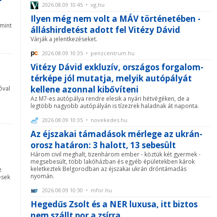
2026.08.09 10:45 • vg.hu
Ilyen még nem volt a MÁV történetében -
mint
álláshirdetést adott fel Vitézy Dávid
Várják a jelentkezéseket.
2026.08.09 10:35 • penzcentrum.hu
t
Vitézy Dávid exkluzív, országos forgalom-
térképe jól mutatja, melyik autópályát
kellene azonnal kibővíteni
óval
Az M7-es autópálya rendre elesik a nyári hétvégéken, de a
legtöbb nagyobb autópályán is tízezrek haladnak át naponta.
2026.08.09 10:35 • novekedes.hu
Az éjszakai támadások mérlege az ukrán-
orosz határon: 3 halott, 13 sebesült
Három civil meghalt, tizenhárom ember - köztük két gyermek -
megsebesült, több lakóházban és egyéb épületekben károk
keletkeztek Belgorodban az éjszakai ukrán dróntámadás
z
nyomán.
ések
2026.08.09 10:30 • mfor.hu
Hegedűs Zsolt és a NER luxusa, itt biztos
nem szállt por a zsírra