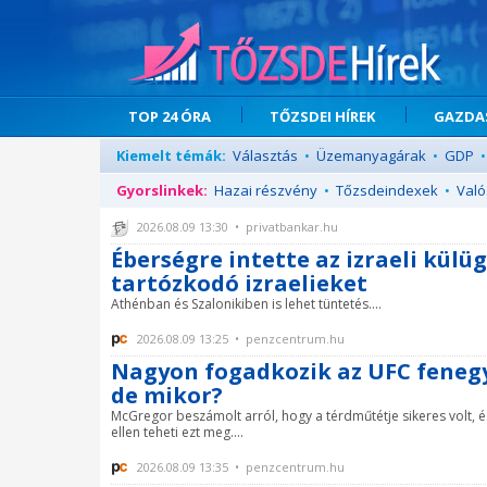
TOP 24 ÓRA
TŐZSDEI HÍREK
GAZDAS
Kiemelt témák:
Választás
•
Üzemanyagárak
•
GDP
•
Gyorslinkek:
Hazai részvény
•
Tőzsdeindexek
•
Való
2026.08.09 13:30 • privatbankar.hu
Éberségre intette az izraeli kü
tartózkodó izraelieket
Athénban és Szalonikiben is lehet tüntetés....
2026.08.09 13:25 • penzcentrum.hu
Nagyon fogadkozik az UFC fenegy
de mikor?
McGregor beszámolt arról, hogy a térdműtétje sikeres volt, é
ellen teheti ezt meg....
2026.08.09 13:35 • penzcentrum.hu