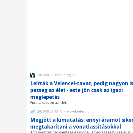
2026.08.09 13:45 • vg.hu
Leírták a Velencei-tavat, pedig nagyon i
pezseg az élet - este jön csak az igazi
meglepetés
Furcsa szezon az idei.
2026.08.09 13:40 • novekedes.hu
Megjött a kimutatás: ennyi áramot siker
megtakarítani a vonatlassításokkal
A fogyasztás csökkentése és időbeli áthelyezése hozzájárult