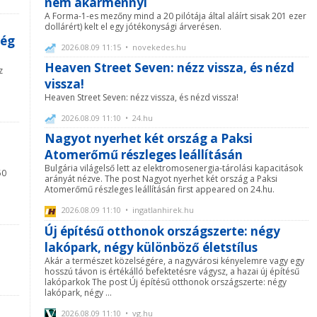
nem akármennyi
A Forma-1-es mezőny mind a 20 pilótája által aláírt sisak 201 ezer
dollárért) kelt el egy jótékonysági árverésen.
még
2026.08.09 11:15 • novekedes.hu
Heaven Street Seven: nézz vissza, és nézd
z
vissza!
Heaven Street Seven: nézz vissza, és nézd vissza!
2026.08.09 11:10 • 24.hu
Nagyot nyerhet két ország a Paksi
Atomerőmű részleges leállításán
Bulgária világelső lett az elektromosenergia-tárolási kapacitások
50
arányát nézve. The post Nagyot nyerhet két ország a Paksi
i
Atomerőmű részleges leállításán first appeared on 24.hu.
2026.08.09 11:10 • ingatlanhirek.hu
Új építésű otthonok országszerte: négy
lakópark, négy különböző életstílus
Akár a természet közelségére, a nagyvárosi kényelemre vagy egy
hosszú távon is értékálló befektetésre vágysz, a hazai új építésű
lakóparkok The post Új építésű otthonok országszerte: négy
lakópark, négy ...
2026.08.09 11:10 • vg.hu