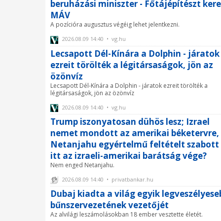
beruházási miniszter - Főtájépítészt kere
MÁV
A pozícióra augusztus végéig lehet jelentkezni.
2026.08.09 14:40 • vg.hu
Lecsapott Dél-Kínára a Dolphin - járatok
ezreit törölték a légitársaságok, jön az
özönvíz
Lecsapott Dél-Kínára a Dolphin - járatok ezreit törölték a
légitársaságok, jön az özönvíz
2026.08.09 14:40 • vg.hu
Trump iszonyatosan dühös lesz; Izrael
nemet mondott az amerikai béketervre,
Netanjahu egyértelmű feltételt szabott 
itt az izraeli-amerikai barátság vége?
Nem enged Netanjahu.
2026.08.09 14:40 • privatbankar.hu
Dubaj kiadta a világ egyik legveszélyese
bűnszervezetének vezetőjét
Az alvilági leszámolásokban 18 ember vesztette életét.