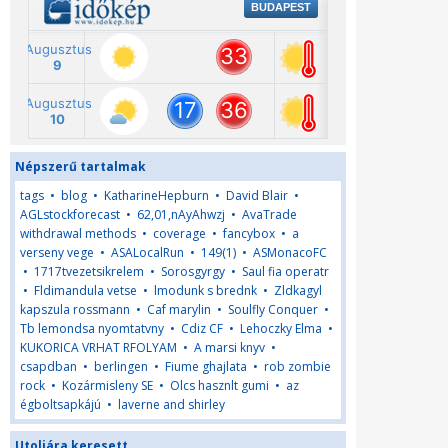
Népszerű tartalmak
tags
•
blog
•
KatharineHepburn
•
David Blair
•
AGLstockforecast
•
62,01,nAyAhwzj
•
AvaTrade
withdrawal methods
•
coverage
•
fancybox
•
a
verseny vege
•
ASALocalRun
•
149(1)
•
ASMonacoFC
•
1717tvezetsikrelem
•
Sorosgyrgy
•
Saul fia operatr
•
Fldimandula vetse
•
lmodunk s brednk
•
Zldkagyl
kapszula rossmann
•
Caf marylin
•
Soulfly Conquer
•
Tb lemondsa nyomtatvny
•
Cdiz CF
•
Lehoczky Elma
•
KUKORICA VRHAT RFOLYAM
•
A marsi knyv
•
csapdban
•
berlingen
•
Fiume ghajlata
•
rob zombie
rock
•
Kozármisleny SE
•
Olcs hasznlt gumi
•
az
égboltsapkájú
•
laverne and shirley
Utoljára keresett