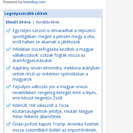
Powered by
Investing.com
Legnépszerűbb cikkek
Elmúlt 24 óra
|
Korábbi hírek
Egy teljes szezon is elmaradhat a népszerű
sportligában: megint a pénzen megy a vita,
erről hallani se akarnak a játékosok
Példátlan összefogásba kezdtek a magyar
vállalkozások: százak fogták vissza az
áramfogyasztásukat
Kapitány István elmondta, mekkora arányban
vettek részt az önkéntes spórolásban a
magyarok
Fajsúlyos változás jön a magyar orvosi
rendelőkben: rengeteg beteget érint a lépés,
erre készül Hegedűs Zsolt
Kiderült, mit válaszolt a Tisza
köztársaságielnök-jelöltje, miután Magyar
Péter felkérte államfőnek
Óriási pofont kapott Trump: Amerika fizethet
vissza százmilliárd dollárt az importőröknek,