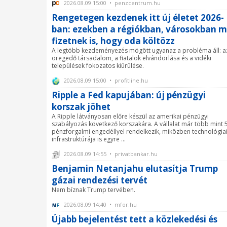
2026.08.09 15:00 • penzcentrum.hu
Rengetegen kezdenek itt új életet 2026-
ban: ezekben a régiókban, városokban 
fizetnek is, hogy oda költözz
A legtöbb kezdeményezés mögött ugyanaz a probléma áll: a
öregedő társadalom, a fiatalok elvándorlása és a vidéki
települések fokozatos kiürülése.
2026.08.09 15:00 • profitline.hu
Ripple a Fed kapujában: új pénzügyi
korszak jöhet
A Ripple látványosan előre készül az amerikai pénzügyi
szabályozás következő korszakára. A vállalat már több mint 
pénzforgalmi engedéllyel rendelkezik, miközben technológia
infrastruktúrája is egyre ...
2026.08.09 14:55 • privatbankar.hu
Benjamin Netanjahu elutasítja Trump
gázai rendezési tervét
Nem bíznak Trump tervében.
2026.08.09 14:40 • mfor.hu
Újabb bejelentést tett a közlekedési és