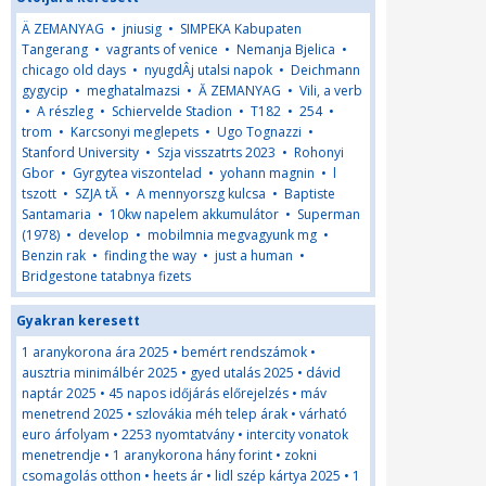
Ä ZEMANYAG
•
jniusig
•
SIMPEKA Kabupaten
Tangerang
•
vagrants of venice
•
Nemanja Bjelica
•
chicago old days
•
nyugdÂ­j utalsi napok
•
Deichmann
gygycip
•
meghatalmazsi
•
Ă ZEMANYAG
•
Vili, a verb
•
A részleg
•
Schiervelde Stadion
•
T182
•
254
•
trom
•
Karcsonyi meglepets
•
Ugo Tognazzi
•
Stanford University
•
Szja visszatrts 2023
•
Rohonyi
Gbor
•
Gyrgytea viszontelad
•
yohann magnin
•
l
tszott
•
SZJA tĂ
•
A mennyorszg kulcsa
•
Baptiste
Santamaria
•
10kw napelem akkumulátor
•
Superman
(1978)
•
develop
•
mobilmnia megvagyunk mg
•
Benzin rak
•
finding the way
•
just a human
•
Bridgestone tatabnya fizets
Gyakran keresett
1 aranykorona ára 2025
•
bemért rendszámok
•
ausztria minimálbér 2025
•
gyed utalás 2025
•
dávid
naptár 2025
•
45 napos időjárás előrejelzés
•
máv
menetrend 2025
•
szlovákia méh telep árak
•
várható
euro árfolyam
•
2253 nyomtatvány
•
intercity vonatok
menetrendje
•
1 aranykorona hány forint
•
zokni
csomagolás otthon
•
heets ár
•
lidl szép kártya 2025
•
1