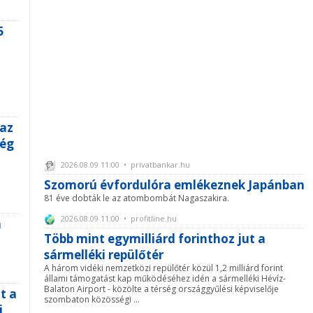
5
 az
még
2026.08.09 11:00 • privatbankar.hu
Szomorú évfordulóra emlékeznek Japánban
81 éve dobták le az atombombát Nagaszakira.
2026.08.09 11:00 • profitline.hu
n
Több mint egymilliárd forinthoz jut a
sármelléki repülőtér
A három vidéki nemzetközi repülőtér közül 1,2 milliárd forint
állami támogatást kap működéséhez idén a sármelléki Hévíz-
Balaton Airport - közölte a térség országgyűlési képviselője
t a
szombaton közösségi ...
i