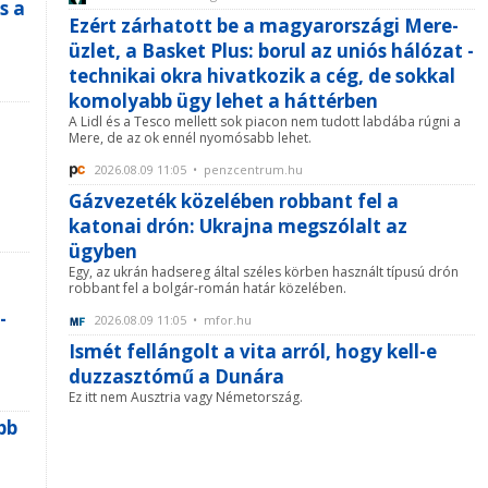
s a
Ezért zárhatott be a magyarországi Mere-
üzlet, a Basket Plus: borul az uniós hálózat -
technikai okra hivatkozik a cég, de sokkal
komolyabb ügy lehet a háttérben
A Lidl és a Tesco mellett sok piacon nem tudott labdába rúgni a
Mere, de az ok ennél nyomósabb lehet.
2026.08.09 11:05 • penzcentrum.hu
Gázvezeték közelében robbant fel a
katonai drón: Ukrajna megszólalt az
ügyben
Egy, az ukrán hadsereg által széles körben használt típusú drón
robbant fel a bolgár-román határ közelében.
-
2026.08.09 11:05 • mfor.hu
Ismét fellángolt a vita arról, hogy kell-e
duzzasztómű a Dunára
Ez itt nem Ausztria vagy Németország.
bb