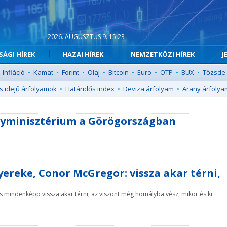
2026. AUGUSZTUS 9. 15:23
ÁGI HÍREK
HAZAI HÍREK
NEMZETKÖZI HÍREK
J
Infláció
•
Kamat
•
Forint
•
Olaj
•
Bitcoin
•
Euro
•
OTP
•
BUX
•
Tőzsde
s idejű árfolyamok
•
Határidős index
•
Deviza árfolyam
•
Arany árfolya
lügyminisztérium a Görögországban
ereke, Conor McGregor: vissza akar térni,
s mindenképp vissza akar térni, az viszont még homályba vész, mikor és ki