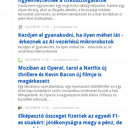
figyelmeztetnek a titkosszolgálatok
Ceuta nem egyszerűen egy migrációs válság helyszíne, hanem egy
olyan térség, ahol az illegális átkelés, a közösségi médián
keresztüli szervezés, az embercsempészet és a már korábban is
jelen lévő dzsihadista ...
2026.08.09 11:35 • privatbankar.hu
Kezdjen el gyanakodni, ha ilyen méhet lát -
érkeznek az AI-vezérlésű mikrorobotok
Kezdjen el gyanakodni, ha ilyen méhet lát - érkeznek az AI-
vezérlésű mikrorobotok
2026.08.09 11:30 • tozsdeforum.hu
Moziban az Opera!, tarol a Netflix új
thrillere és Kevin Bacon új filmje is
megérkezett
Egy látványos operafantázia, egy nyomasztó túlélőthriller és egy
érett kapcsolatokról szóló romantikus történetet hozott a heti
filmajánlónk. Az Opera! a nagyvásznon kelti életre Orfeusz és
Eurüdiké mítoszát, ...
2026.08.09 11:20 • penzcentrum.hu
Elképesztő összeget fizettek az egyedi F1-
es sisakért: jótékonyságra megy a pénz, de