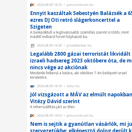
2026.08.09 14:35 • penzcentrum.hu
Ennyit kaszáltak Sebestyén Balázsék a 6
ezres DJ Oti retró slágerkoncerttel a
Szigeten
A belépőkből a legóvatosabb számítás szerint is több, mint
másfél milliárd forint folyhatott be.
2026.08.09 14:20 • privatbankar.hu
Legalább 2800 gázai terroristát likvidált
izraeli hadsereg 2023 októbere óta, de 
nincs vége az akciónak
Mindenki felkerül a listára, aki október 7-én belépett Izrael
területére.
2026.08.09 14:10 • mfor.hu
Jól vizsgázott a MÁV az elmúlt napokba
Vitézy Dávid szerint
A teherszállítás járt az élen.
2026.08.09 14:05 • penzcentrum.hu
Nem is sejtik a gyanútlan vásárlók, mi ju
szervezetükbe: elképesztő dolog derült k