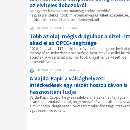
az elviteles dobozokról
Az egyszer használatos műanyag ételdobozokból
nagyságrendekkel több mikroműanyag kerülhet az ételekbe, 
a többször használható tárolóedényekből
2026.08.09 14:00 • infostart.hu
Több az olaj, mégis drágulhat a dízel - it
akad el az OPEC+ segítsége
2026 júniusában 117 millió hordóval nőtt a tengeren lévő olaj
mennyisége, miközben a szárazföldi készletek 96 millió hord
apadtak. A világ tehát papíron több olajjal rendelkezett, de
kevesebb volt ...
2026.08.09 14:00 • profitline.hu
A Vajda-Papír a válsághelyzeti
intézkedések egy részét hosszú távon is
hasznosítani tudja
Vajda-Papír Csoport egy százalékkal mérsékelheti fajlagos
áramfelhasználását azzal, hogy hosszú távon is alkalmazza a
elmúlt héten ideiglenesen bevezetett takarékossági intézked
egy részét - közölte ...