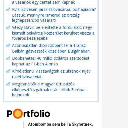
a vásárlók egy centet sem kapnak
Kvíz: Szívesen jársz zsibvásárba, bolhapiacra?
Lássuk, mennyire ismered az ország
legnépszerűbb vásárait!
Vitézy Dávid bejelentette a fordulatot: négy
kiemelt belvárosi közterület kerülhet vissza a
főváros kezelésébe
Azonosítatlan drón robbant fel a Transz-
Balkán gázvezeték közelében Bulgáriában
Döbbenetes: 40 millió dolláros szerződést
kaphat az F1-ben Alonso
Kíméletlenül visszavágtak az ukránok Kijev
rakétázása miatt
Megcsinálták a magyar öttusázók:
elképesztő izgalmak után lettek Európa-
bajnokok
Atombomba sem kell a Skynetnek,