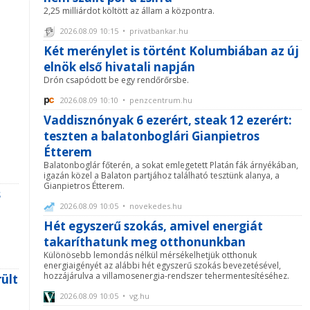
2,25 milliárdot költött az állam a központra.
2026.08.09 10:15 • privatbankar.hu
Két merénylet is történt Kolumbiában az új
elnök első hivatali napján
Drón csapódott be egy rendőrőrsbe.
2026.08.09 10:10 • penzcentrum.hu
Vaddisznónyak 6 ezerért, steak 12 ezerért:
teszten a balatonboglári Gianpietros
Étterem
Balatonboglár főterén, a sokat emlegetett Platán fák árnyékában,
igazán közel a Balaton partjához található tesztünk alanya, a
Gianpietros Étterem.
s
2026.08.09 10:05 • novekedes.hu
Hét egyszerű szokás, amivel energiát
takaríthatunk meg otthonunkban
Különösebb lemondás nélkül mérsékelhetjük otthonuk
energiaigényét az alábbi hét egyszerű szokás bevezetésével,
hozzájárulva a villamosenergia-rendszer tehermentesítéséhez.
ült
2026.08.09 10:05 • vg.hu