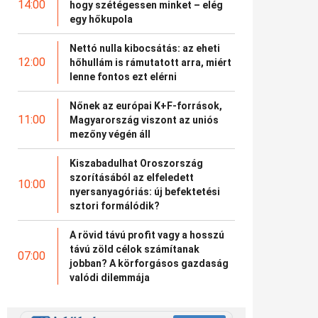
14:00
hogy szétégessen minket – elég
egy hőkupola
Nettó nulla kibocsátás: az eheti
12:00
hőhullám is rámutatott arra, miért
lenne fontos ezt elérni
Nőnek az európai K+F-források,
11:00
Magyarország viszont az uniós
mezőny végén áll
Kiszabadulhat Oroszország
szorításából az elfeledett
10:00
nyersanyagóriás: új befektetési
sztori formálódik?
A rövid távú profit vagy a hosszú
távú zöld célok számítanak
07:00
jobban? A körforgásos gazdaság
valódi dilemmája