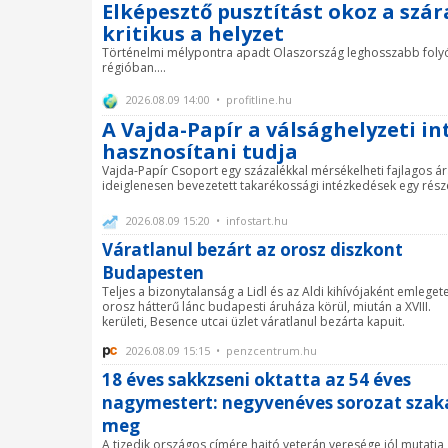
Elképesztő pusztítást okoz a szá
kritikus a helyzet
Történelmi mélypontra apadt Olaszország leghosszabb folyój
régióban....
2026.08.09 14:00 • profitline.hu
A Vajda-Papír a válsághelyzeti in
hasznosítani tudja
Vajda-Papír Csoport egy százalékkal mérsékelheti fajlagos ár
ideiglenesen bevezetett takarékossági intézkedések egy részé
2026.08.09 15:20 • infostart.hu
Váratlanul bezárt az orosz diszkont
Budapesten
Teljes a bizonytalanság a Lidl és az Aldi kihívójaként emlegete
orosz hátterű lánc budapesti áruháza körül, miután a XVIII.
kerületi, Besence utcai üzlet váratlanul bezárta kapuit.
2026.08.09 15:15 • penzcentrum.hu
18 éves sakkzseni oktatta az 54 éves
nagymestert: negyvenéves sorozat szak
meg
A tizedik országos címére hajtó veterán veresége jól mutatja,