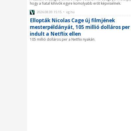
hogy a fiatal kihívók egyre komolyabb erőt képviselnek.
2026.08.09 15:15 • vg.hu
Ellopták Nicolas Cage új filmjének
mesterpéldányát, 105 millió dolláros per
indult a Netflix ellen
105 millió dolláros per a Netflix nyakán.