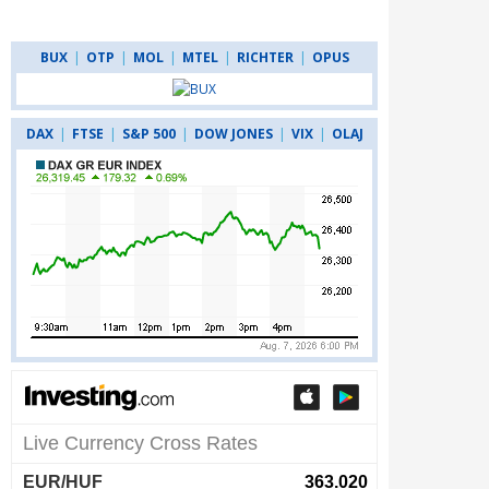
BUX
|
OTP
|
MOL
|
MTEL
|
RICHTER
|
OPUS
DAX
|
FTSE
|
S&P 500
|
DOW JONES
|
VIX
|
OLAJ